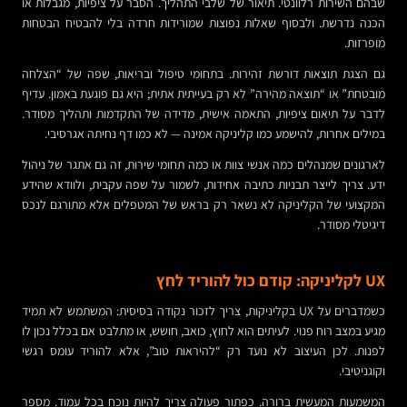
שבהם השירות רלוונטי. תיאור של שלבי התהליך. הסבר על ציפיות, מגבלות או
הכנה נדרשת. ולבסוף שאלות נפוצות שמורידות חרדה בלי להבטיח הבטחות
מופרזות.
גם הצגת תוצאות דורשת זהירות. בתחומי טיפול ובריאות, שפה של “הצלחה
מובטחת” או “תוצאה מהירה” לא רק בעייתית אתית; היא גם פוגעת באמון. עדיף
לדבר על תיאום ציפיות, התאמה אישית, מדידה של התקדמות ותהליך מסודר.
במילים אחרות, להישמע כמו קליניקה אמינה — לא כמו דף נחיתה אגרסיבי.
לארגונים שמנהלים כמה אנשי צוות או כמה תחומי שירות, זה גם אתגר של ניהול
ידע. צריך לייצר תבניות כתיבה אחידות, לשמור על שפה עקבית, ולוודא שהידע
המקצועי של הקליניקה לא נשאר רק בראש של המטפלים אלא מתורגם לנכס
דיגיטלי מסודר.
UX לקליניקה: קודם כול להוריד לחץ
כשמדברים על UX בקליניקות, צריך לזכור נקודה בסיסית: המשתמש לא תמיד
מגיע במצב רוח פנוי. לעיתים הוא לחוץ, כואב, חושש, או מתלבט אם בכלל נכון לו
לפנות. לכן העיצוב לא נועד רק “להיראות טוב”, אלא להוריד עומס רגשי
וקוגניטיבי.
המשמעות המעשית ברורה. כפתור פעולה צריך להיות נוכח בכל עמוד. מספר