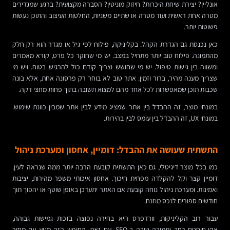
אונליין? יצירת שיחת היכרות? חיזוק מוניטין? הסברה מקצועית? ברגע שמגדירים
מטרה אחת ראשית ועוד מטרה או שתיים משניות, החלטות העיצוב והתוכן נעשות
פשוטות יותר.
כאן נכנסת גם הגדרת הקהל. בקליניקה, פילוח לפי גיל או מגדר הוא רק חלק
מהתמונה. פילוח טוב יותר מתחיל במצב. יש מי שחוקר כל פרט, קורא מאמרים
ומשווה בין גישות טיפול. יש מי שחושש וצריך קודם כול להרגיש בטוח. ויש מי
שצריך מענה מהיר, ברור וזמין. אתר טוב לא בוחר רק פרסונה אחת, אלא בונה
שכבות תוכן שמאפשרות לכל אחד מהם למצוא תשובה בתוך פחות מחצי דקה.
במונחי מוצר, זה ההבדל בין אתר שמציג מידע לבין אתר שמבין כוונת שימוש.
במונחי UX, זה ההבדל בין עומס לבין בהירות.
התשתית שעושה את ההבדל: דומיין, אחסון ומערכת ניהול
כמו בכל מוצר דיגיטלי, גם כאן התשתית קובעת הרבה יותר ממה שנראה לעין.
דומיין קצר וקל להקלדה מפחית חיכוך. אחסון איכותי משפר מהירות, יציבות
ואמינות. ומערכת ניהול נוחה קובעת אם האתר יתעדכן באופן שוטף או יהפוך תוך
חודשים ספורים לנכס מוזנח.
עבור רוב הקליניקות, וורדפרס היא בחירה נפוצה בזכות גמישות גבוהה,
אקו-סיסטם רחב ותמיכה טובה ב-SEO. עם זאת, החופש הזה מגיע עם מחיר