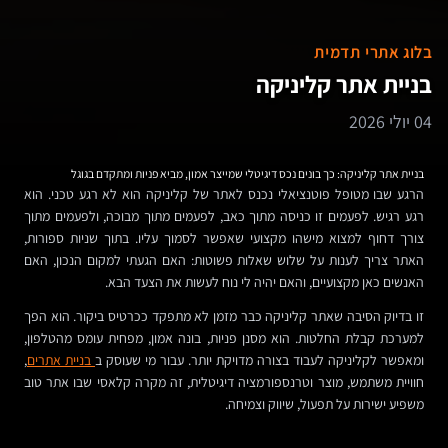
בלוג אתרי תדמית
בניית אתר קליניקה
04 יולי 2026
בניית אתר קליניקה: כך בונים נכס דיגיטלי שמייצר אמון, מביא פניות ומתקדם בגוגל
הרגע שבו מטופל פוטנציאלי נכנס לאתר של קליניקה הוא לא רגע טכני. הוא
רגע רגיש. לפעמים זו כניסה מתוך כאב, לפעמים מתוך מבוכה, ולפעמים מתוך
צורך דחוף למצוא מישהו מקצועי שאפשר לסמוך עליו. בתוך שניות ספורות,
האתר צריך לענות על שלוש שאלות פשוטות: האם הגעתי למקום הנכון, האם
האנשים כאן מקצועיים, והאם יהיה לי נוח לעשות את הצעד הבא.
זו בדיוק הסיבה שאתר קליניקה כבר מזמן לא מתפקד ככרטיס ביקור. הוא הפך
למערכת קבלת החלטות. הוא מסנן פניות, בונה אמון, מפחית עומס מהטלפון,
ומאפשר לקליניקה לעבוד בצורה מדויקת יותר. עבור מי שעוסק ב
בניית אתרים
,
חוויית משתמש, מוצר וטרנספורמציה דיגיטלית, זה מקרה קלאסי שבו אתר טוב
משפיע ישירות על תפעול, שיווק וצמיחה.