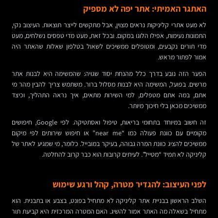
האתגר האמיתי: אתר יפה לא מספיק
לא מעט אתרי קליניקות נראים מצוין, אבל מתקשים לייצר תוצאות. העיצוב נקי,
התמונות נעימות, אפילו הלוגו במקום. ובכל זאת, מעט מדי טפסים נשלחים, מעט
מדי תורים נקבעים, ומטופלים ממשיכים לשאול בטלפון שאלות שהאתר היה
אמור לפתור מראש.
הפער הזה נובע בדרך כלל מהנחת יסוד שגויה: שהמשימה היא לבנות אתר
מרשים. בפועל, המשימה היא לבנות מסלול ברור. משתמש צריך להבין מהר מי
אתם, במה אתם מטפלים, למי השירות מתאים, איך נראה התהליך, וכיצד
ממשיכים מכאן בלי חיכוך מיותר.
זה חשוב במיוחד בתחומי בריאות, טיפול ואסתטיקה. לפי Google, חיפושים
מקומיים עם כוונת פעולה כמו “near me” או חיפוש שירותים לפי מיקום
ממשיכים להציג כוונת המרה גבוהה, בעיקר במובייל. כלומר, מי שמגיע לאתר של
קליניקה לא תמיד “מטייל”. לעיתים קרובות הוא כבר קרוב להחלטה.
לפני העיצוב: להגדיר מטרה, קהל ורגע שימוש
השלב הראשון בבניית אתר קליניקה לא מתחיל בפונט, בצבע או בתבנית. הוא
מתחיל בשאלה מה האתר אמור להשיג. האם המטרה המרכזית היא קביעת תור