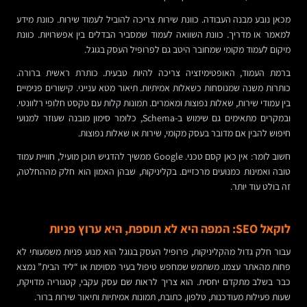
מכאן נובע מבנה העבודה. כוונת שירות צריכה להוביל לעמוד שירות. כוונת מידע
למאמר או מדריך. כוונת השוואה לעמוד שמסביר הבדלים בין אפשרויות. כוונת
מיקום לעמוד מקומי שמחובר היטב גם לפרופיל העסק בגוגל.
ברמת העמוד, האופטימיזציה צריכה להיות טבעית. כותרת ראשית ברורה.
כותרות משנה שמנוסחות כשאלות אמיתיות. תיאור מטא ענייני. קישורים פנימיים
בין עמודי שירות, שאלות נפוצות ומאמרים. תמונות קלות עם טקסט חלופי רלוונטי.
ובמקרים מתאימים גם שימוש ב-Schema, כלומר סימון מובנה שעוזר למנועי
חיפוש להבין אם מדובר בעסק מקומי, שירות או שאלות נפוצות.
חשוב לומר: אין כאן קסם טכני. Google ממשיך להדגיש תוכן מועיל, חוויית עמוד
טובה ואמינות כמנועים מרכזיים. בקליניקות, שבהן האמון הוא חלק מההחלטה,
זה בולט עוד יותר.
לוקאל SEO: המפה היא לא תוספת, היא ערוץ פניות
עבור חלק גדול מהקליניקות, פרופיל העסק בגוגל הוא מנוע פניות משמעותי לא
פחות מהאתר עצמו. משתמש שמחפש טיפול בעיר מסוימת או “ליד הבית” נמצא
כבר בשלב מתקדם יחסית. הוא צריך לראות שם עסק עקבי, קטגוריה מדויקת,
שעות פעילות מעודכנות, טלפון, כתובת, תמונות אמיתיות ותיאור שירות ברור.