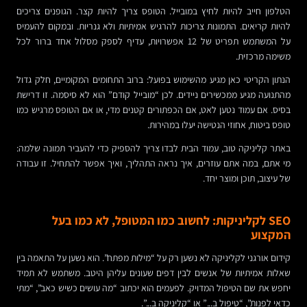
הטלפון חייב להיות לחיץ במובייל. הטופס צריך להיות קצר. הגופנים צריכים
להיות קריאים. התמונות צריכות להרגיש אמיתיות ולא גנריות. ובמקום להעמיס
על המשתמש תפריט של 12 אפשרויות, עדיף לספק מסלול אחד ברור לכל
משימה מרכזית.
הנתון הקריטי כאן מגיע מהשימוש בפועל: ברוב התחומים המקומיים, חלק גדול
מהתנועה מגיע ממכשירים ניידים. לכן “מובייל קודם” הוא לא סיסמה. זו דרישת
בסיס. אם עמוד נטען לאט, אם הכפתורים קטנים מדי, או אם הטופס מרגיש כמו
טופס ביטוח, אחוזי הנטישה יעלו במהירות.
באתר קליניקה טוב, עמוד הבית לבדו צריך להספיק כדי להעביר תמונה שלמה:
מי אתם, במה אתם עוזרים, איך נראה התהליך, ואיך אפשר להתחיל. זו עבודה
של עיצוב, תוכן ומוצר יחד.
SEO לקליניקות: לחשוב כמו המטופל, לא כמו בעל
המקצוע
קידום אורגני לקליניקה לא נשען רק על “מילות מפתח”. הוא נשען על התאמה בין
שאלות אמיתיות של אנשים לבין דפים שעונים עליהן היטב. משתמש לא תמיד
יחפש את שם הטיפול המדויק. לפעמים הוא יכתוב “מה עושים כשיש כאב”, “מתי
כדאי לפנות”, “טיפול ב...” או “קליניקה ב...”.