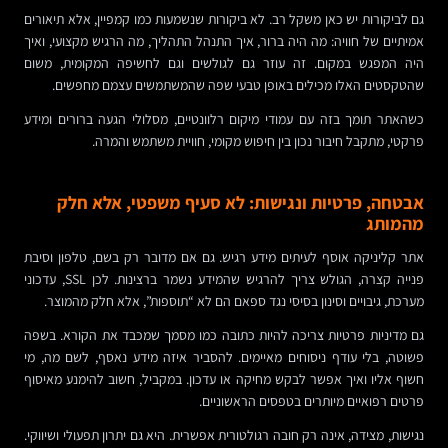
גם לביקורות יש כאן משקל רב. לא ביקורות שנשמעות כמו קמפיין, אלא תיאורים
אמיתיים של חוויה: מה היה ברור, איך התנהל התהליך, מה הרגיש מקצועי, ואיך
היה המפגש במקום. זה עוזר גם לגולשים וגם לחשיפה המקומית, משום
שהטקסטים האלו מכילים באופן טבעי שפה שהמשתמשים עצמם מחפשים.
כשהאתר תומך בזה עם עמודי מיקום רלוונטיים, מסלולי הגעה ברורים ומידע
פרקטי, מתקבל חיבור נכון בין חיפוש מקומי, חוויית משתמש והמרה.
אבטחה, פרטיות ונגישות: לא סעיף משפטי, אלא חלק
מהמותג
אתר קליניקה אוסף לעיתים מידע רגיש. גם אם מדובר רק בשם, טלפון וסיבת
פנייה קצרה, הגולש צריך להרגיש שהמידע נשמר ברצינות. לכן SSL, עדכוני
מערכת, גיבויים וסינון בסיסי נגד ספאם הם לא “תוספות”, אלא חלק מהמוצר.
גם מדיניות פרטיות צריכה להיות כתובה כמו מסמך שמכבד את הקורא. בשפה
פשוטה, בלי עודף ניסוחים מאיימים. להסביר איזה מידע נאסף, לשם מה, מי
חשוף אליו ואיך אפשר לבקש מחיקה או עדכון. במקביל, חשוב להימנע מאיסוף
פרטים רפואיים מיותרים בטפסים הראשוניים.
נגישות, מצידה, אינה רק חובה רגולטורית אפשרית. היא גם יתרון תפעולי ושיווקי.