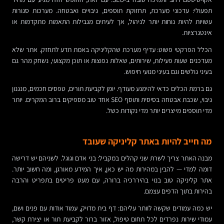
תפעולי: עדכוני מערכת, תחזוקת תוספים, גיבויים ואבטחה. מערכות סגורות
עשויות להיות נוחות יותר לניהול, אך לעיתים מגבילות התאמות מתקדמות או
אינטגרציות.
הכלל הפרקטי פשוט: עדיף מערכת שהקליניקה באמת תדע לתחזק. אתר שלא
מעדכנים שעות פעילות, שירותים, שאלות נפוצות או תוכן מקצועי, נשחק מהר גם
בעיני גולשים וגם בעיני מנועי חיפוש.
גם ברמת הכלים כדאי להימנע מעודף. יומן לקביעת תורים, טפסים חכמים, מנגנון
גיבוי, שכבת אבטחה בסיסית ותוסף SEO אחד טוב מספיקים ברוב המקרים. יותר
מדי תוספים מייצרים יותר מדי נקודות כשל.
מה חייב להיות באתר קליניקה שעובד
מבנה האתר צריך לשרת שני קהלים במקביל: בני אדם וגוגל. לשניהם יש דרישה
דומה למדי — להבין במהירות מה יש כאן, איך המידע מאורגן, ומה חשוב יותר.
אתר קליניקה טוב בנוי בהיררכיה ברורה, עם מעט פריטים בתפריט והרבה
בהירות בתוך הדפים עצמם.
יש כמה עמודים שקשה לוותר עליהם: דף בית מדויק, עמוד אודות עם פנים ושם,
עמודי שירות נפרדים לכל תחום טיפול, אזור ברור לקביעת תור או יצירת קשר,