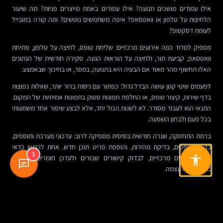
אילו עמודים מושכים תנועה? אילו עמודים באמת מייצרים פניות? מה שיעור
הלחיצות על טלפון או וואטסאפ? איפה משתמשים נוטשים? ומה קורה במובייל
לעומת דסקטופ?
מספיק למדוד כמה אירועים מרכזיים: שליחת טופס, לחיצה על טלפון, פתיחת
וואטסאפ, קביעת תור, ולחיצה על הוראות הגעה. סקירה חודשית של הנתונים
האלו תחשוף מהר מאוד אם הבעיה היא בתנועה, במסר, או בחיכוך שבאמצע.
לפעמים שינוי קטן עושה הבדל גדול: כפתור עם ניסוח ברור יותר, שאלות נפוצות
בדף שירות, קיצור טופס, או החלפת תמונות סטוק בתמונות אמיתיות של המקום.
התנאי הוא לעבוד מסודר. לא לשנות הכול יחד, אלא לבצע שיפור אחד משמעותי
בכל פעם ולבחון השפעה.
ברמת התחזוקה, שגרה חודשית בסיסית מספיקה לרוב: עדכוני מערכת ותוספים,
בדיקת טפסים, בדיקת מהירות, והוספת פריט תוכן חדש. אחת לרבעון כדאי
1
לרענן עמודים מרכזיים, לבדוק קישורים שבורים ולעדכן חומרים אמיתיים
מהקליניקה עצמה.
מה זה משנה לארגונים ולמנהלים
לכאורה מדובר באתר של קליניקה. בפועל, זה מיקרו-מודל מובהק של ארגון