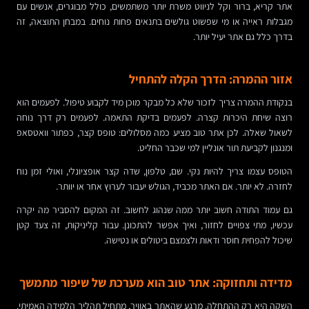
אתר קריא, ברור וקל לניווט משרת יותר משתמשים, כולל מבוגרים, אנשים עם
מגבלות ראייה או מי שפשוט גולשים בתנאים פחות נוחים. במבחן התוצאה, זה
בדרך כלל גם אתר יעיל יותר.
אזור ההמרה: הדרך הקלה להתחיל
בנקודת ההמרה צריך לזכור שלא כל מבקר מוכן מיד לקבוע טיפול. לפעמים הוא
רוצה שיחת היכרות קצרה. לפעמים בדיקת התאמה. לפעמים רק דרך נוחה
לשאול שאלה. לכן אתר טוב מציע כמה מסלולים: טופס קצר, כפתור וואטסאפ
ומנגנון לקביעת תור אונליין למי שכבר החליט.
הטופס עצמו צריך להיות נקי. שם, טלפון, שדה קצר אופציונלי, ואולי זמן נוח
לחזרה. לא יותר. אם האתר מכביד, הגולש יעבור לערוץ אחר או יוותר.
גם עמוד התודה חשוב יותר ממה שנהוג לחשוב. זה המקום להסביר מה יקרה
עכשיו, מתי צפויים לחזור, ואיך אפשר להתכונן. עבור קליניקות, זה צעד קטן
שיכול להפחית חוסר ודאות ולצמצם ביטולים או נטישה.
מדידה ותחזוקה: אתר טוב הוא מערכת של שיפור מתמשך
השקה היא רק ההתחלה. מרגע שהאתר באוויר, מתחיל תהליך הלמידה האמיתי.