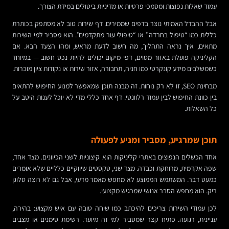
עמוד שאלות נפוצות ומסמכי פרטיות או מדיניות ביטולים במידת הצורך.
אבל ההבדל האמיתי נוצר בדפים שממירים. דף שירות טוב לא מסתפק בכותרת
כללית כמו “טיפול בחרדה” או “טיפולי עור מתקדמים”. הוא מסביר למי השירות
מתאים, איך נראה התהליך, מה חשוב לדעת מראש, ומהו הצעד הבא. אם
הקליניקה פועלת באזור מסוים, דפי מיקום יכולים להיות נכס חשוב — במיוחד
כשמשלבים מידע קונקרטי כמו חניה, תחבורה, אזור שירות או נקודות ציון מוכרות.
מבחינת SEO, זו לא רק נוחות. זה מבנה תוכן שמאפשר למנוע החיפוש להתאים
בין כוונת החיפוש לבין עמוד רלוונטי. דף אחד כללי מדי לא יוכל לענות היטב על
כל השאלות.
תוכן שמרגיע, מסביר ומניע לפעולה
אחד הכשלים הנפוצים באתרי קליניקות הוא קיצוניות לשני הכיוונים. מצד אחד,
שפה אקדמית, מרוחקת וכבדה. מצד שני, טקסטים שיווקיים כלליים שלא אומרים
כמעט דבר. המשתמש הממוצע לא מחפש מאמר מדעי, אבל גם לא רוצה סלוגן
ריק. הוא מחפש הסבר אנושי שמרגיש מקצועי.
לכן עמודי השירות צריכים להיכתב כמו שיחה טובה עם איש מקצוע: בהירה,
עניינית, רגועה. פתיח קצר שמסביר למי זה מיועד. רשימת סימנים או מצבים