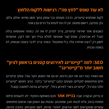
לא עוד טופס "לחץ פה": רגישות ללקוח הלחוץ
לקוח שמחפש קייטרינג, הרבה פעמים כבר עמוק בתוך מסע מתיש: אולם, צלם,
DJ, מפיקה, רישום מתנות. אין לו כוח לטפס על הרים גם באתר.
כשבונים אתר שירותי קייטרינג, צריך לפרק לו את זה: כפתור וואטסאפ בולט
(אבל לא אגרסיבי), טופס קצר שאפשר למלא בנייד תוך חצי דקה, אפשרות
לסמן רק "רוצה שיחזרו אליי, בלי מחויבות". האתר צריך לדבר בשפה אנושית, לא
בשפה טכנית.
SEO: למה "קייטרינג לאירועים קטנים בראשון לציון"
חשוב יותר מ"קייטרינג"
אם נשאיר בצד רגע את הפן הרגשי, יש גם את המנוע הקר: גוגל. עסקי קייטרינג
חיים מחיפושים לוקליים. מעטים יכתבו "קייטרינג" בלבד. הרוב יחפשו “קייטרינג
חלבי במרכז”, “קייטרינג בשרי לאירוע ביתי”, “קייטרינג גורמה לחתונה קטנה”.
בניית אתר
זו בדיוק הנקודה שבה
חכם משחקת תפקיד: לא להעמיס מילות
מפתח בכוח, אלא לבנות תוכן שמתכתב טבעית עם האופן שבו אנשים מחפשים.
עמודים שמוקדשים לסוגי אירועים, לאזורי שירות, לסוגי מטבחים. כתיבה זורמת,