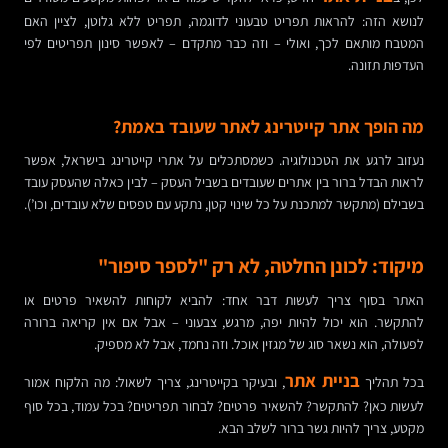
לנושא הזה: להראות תפריט טבעוני לדוגמה, תפריט ללא גלוטן, לציין האם
המטבח מותאם לכך, ואולי – וזה כבר מתקדם – לאפשר סינון תפריטים לפי
העדפות תזונה.
מה הופך אתר קייטרינג לאתר שעובד באמת?
נעזוב לרגע את הטכנולוגיה. כשמסתכלים על אתרי קייטרינג בישראל, אפשר
לראות הבדל ברור בין אתרים שעובדים בשביל העסק – לבין כאלה שהעסק עובד
בשבילם (מתקשר למתכנת על כל שינוי קטן, נתקע עם טפסים שלא עובדים, וכו’).
מיקוד: לכונן החלטה, לא רק "לספר סיפור"
האתר בסוף צריך לעשות דבר אחד: להביא לקוחות להשאיר פרטים או
להתקשר. הוא יכול להיות יפה, מרגש, צבעוני – אבל אם אין קריאה ברורה
לפעולה, הוא נשאר סוג של מגזין אוכל. וזה נחמד, אבל לא מספיק.
בניית אתר
בכל תהליך
, ובעיקר בקייטרינג, צריך לשאול: מה הלקוח אמור
לעשות כאן? להתקשר? להשאיר פרטים? לבחור תפריטים? בכל עמוד, בכל סוף
מקטע, צריך להיות גשר ברור לשלב הבא.