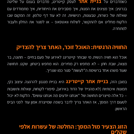
בניית אתר
כשמדברים על
לעסק קייטרינג, מדברים בעצם על שליטה
בנרטיב: איך מציגים את המנות, איך מסבירים את הייחודיות, איך מתמודדים עם
שאלות של כשרות, טבעונות, רגישויות. זה לא עוד דף טלפון. זה המקום שבו
הלקוח מחליט אם להתקשר, לשלוח וואטסאפ – או לסגור את החלון ולעבור
למתחרה.
החוויה הרגשית: האוכל זוכר, האתר צריך להצדיק
אוכל הוא חוויה רגשית. מי שבוחר קייטרינג לאירוע של פעם בחיים – חתונה, בר
מצווה, שבת חתן – לא מחפש רק מחירים. הוא מחפש ביטחון. שקט. תחושה
שעוד משהו אחד ברשימת ה”לעשות” סגור כמו שצריך.
בניית אתר קייטרינג
במובן הזה,
היא בניית מנגנון להרגעה. עיצוב נקי,
תמונות איכותיות (לא מהנייד של הדוד באירוע), סיפורי לקוחות, שאלות ותשובות
– כל אלה מייצרים תחושה של "אנחנו יודעים מה אנחנו עושים". הלקוח לא יכול
לטעום דרך המסך, אז האתר צריך לדבר בשפה שמייצרת אמון עוד לפני הביס
הראשון.
הזוג הצעיר מול המסך: החלטה של עשרות אלפי
שקלים