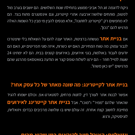
ניקח לדוגמה זוג תל אביבי ממוצע בתחילת שנות השלושים. הם יושבים בערב מול
לפטופ, פותחים שלושה־ארבעה אתרי קייטרינג, וגם אינסטגרם פתוח בצד. הם
לא מחפשים רק "קייטרינג לחתונה", אלא מנסים להבין מי מבין כל השמות האלה
מרגיש להם "נכון".
בניית אתר
אם
נעשתה ברצינות, האתר יענה להם על השאלות בלי שיצטרכו
לנבור עמוק: מה טווח המחירים, האם יש כשרות, איזה סוגי תפריטים יש, האם הם
יודעים לעבוד באולמות, בגני אירועים, באירועים קטנים בבית. הם לא ימתינו 24
שעות למייל חוזר – הם ירצו לשלוח טופס קצר או הודעה בוואטסאפ מהרגע שהם
מרגישים "יש כאן משהו".
בניית אתר לקייטרינג: מה שונה מאתר של כל עסק אחר?
אפשר לבנות אתר לעורך דין, לחנות פרחים, לסטארט-אפ. וכולם ישמחו להגיד
בניית אתר קייטרינג לאירועים
שהאתר שלהם “ממיר” ו“מוכר”. אבל
מחייבת לחשוב קצת אחרת. זה עולם שיש בו שלושה מרכיבים כבדים: ויזואליות,
לוגיסטיקה, ורגש.