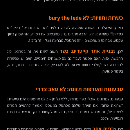
כשרות ותוויות: לא bury the lede
בארץ, השאלה הראשונה שמגיעה לא פעם לפני “מה יש בתפריט” היא: “יש
כשרות?”. מפתיע או לא, הרבה אתרים עדיין מחביאים את המידע הזה עמוק בתוך
טקסט. מבחינת משתמשים – זה מתסכל. מבחינת גוגל – זה בזבוז.
בניית אתר קייטרינג כשר
לכן, ב
חשוב לשים את זה בפרונט: סוג
ההכשר, אזור, האם אפשר לעבוד גם עם משגיחים חיצוניים, האם יש אפשרות
להפרדה בשרי/חלבי באותו אירוע. לא להכביא, לא להתחכם – ברור, נגיש,
בשפה פשוטה.
טבעונות והעדפות תזונה: לא טאב צדדי
טבעונים, צמחונים, אוכלי כשר־מהודר, ללא גלוטן – כולם מחפשים היום קייטרינג
“שרואה אותם”. אם האתר שלכם מסתפק במשפט “אפשר להתאים תפריט
לצמחונים”, זה מרגיש כמו ויתור. חלק גדול מהלקוחות בודק מראש את מידת
הגמישות שלכם.
בניית אתר
לכן, ב
חדש, כדאי להקדיש עמודים או לפחות מקטעים מסודרים