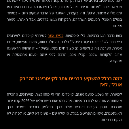
לפני כמה שנים, בעלים של חברת קייטרינג קטנה מאזור השפלה אמר לי משפט
שנשאר איתי: “אנחנו מכינים אוכל מדהים, אבל באינטרנט אנחנו נראים כמו
פלאפלייה משנות ה־90”. וזה, בקצרה, האתגר של הרבה עסקים היום – במיוחד
בעולם האוכל. הטעמים השתדרגו, הלקוחות נעשו בררנים, אבל האתר... נשאר
מאחור.
בואו נדבר רגע ברצינות, בלי סיסמאות.
בניית אתר
לשירותי קייטרינג לאירועים
היא כבר לא “כרטיס ביקור דיגיטלי” בלבד. זה חלון ראווה, שולחן טעימות, שיחת
מכירה, מערכת ניהול, ולעתים גם מציל חיים עסקי. ובעיקר – זו החוויה הראשונה
שרוב הלקוחות שלכם יקבלו מכם, הרבה לפני שהם יטעמו מהמוסקה או
מהקובה.
למה בכלל להשקיע בבניית אתר לקייטרינג? זה "רק
אוכל", לא?
לכאורה, זה נשמע כמעט מוגזם. קייטרינג הרי חי מהמלצות, מאירועים, מהכלה
שאחותה עשתה אצלכם בר מצווה. אבל המציאות הישראלית של 2026 קצת יותר
מורכבת. זוגות צעירים סוגרים אולם דרך הטלפון, בודקים ספקים דרך
האינסטגרם, משווים תפריטים בגוגל. מי שלא שם – פשוט לא קיים, או לפחות לא
נלקח ברצינות.