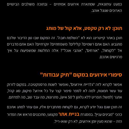
כמעט עיתונאית, שמתארת אירועים אמיתיים – ובתוכה משולבים הביטויים
הארוכים שגוגל אוהב.
תוכן: לא רק טקסט, אלא קול של מותג
תוכן באתר קייטרינג הוא לא "השלמת חובה". זה המקום שבו טון הדיבור שלכם
מתגבש. האם אתם רשמיים? קלילים? משפחתיים? יוקרתיים? האם אתם מדברים
אל "לקוחות", "אורחים", "אוהבי אוכל"? אלה החלטות שמשפיעות על איך
מרגישים אתכם.
סיפורי אירועים במקום "תיק עבודות"
אפשר לקרוא לזה "גלריית אירועים", ואפשר לשנות פרספקטיבה. במקום לזרוק
עוד עשר תמונות, למה לא לספר סיפור קצר על כל אירוע? מיקום, סוג קהל,
אתגר (למשל: תפריט ללא גלוטן ל־50 איש), פתרונות, מה עבד טוב, מה למדתם.
זה תוכן שגם גוגל יודע לקרוא, גם לקוחות מתחברים אליו, וגם עוזר למתג אתכם
בניית אתר
כהכי "מבינים עניין". במסגרת
מקצועי, מתכננים מראש את המדור
הזה – שהוא מעין יומן אירועים, לא רק שואו-ריל.