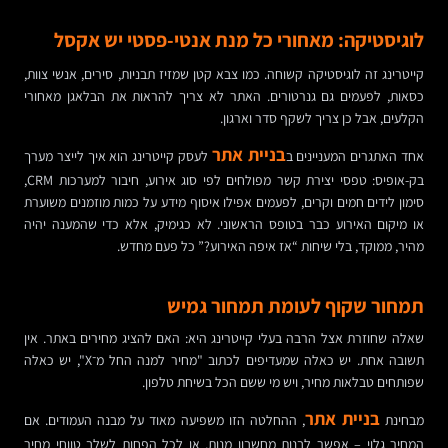
לוגיסטיקה: מאחורי כל מנת אנטי-פסטי יש אקסל
קייטרינג זה לוגיסטיקה קשוחה. כמו צבא קטן שמזיז תבניות, סירים, אנשי צוות,
כסאות, לפעמים גם גנרטורים. האתר לא צריך להראות את הבלאגן מאחורי
הקלעים, אבל כן צריך לשקף סדר וארגון.
בניית אתר
אחד האתגרים המעניינים ב
לעסק קייטרינג הוא איך לייצר מערך
בק-אופיס: טפסי יצירת קשר מפולחים לפי סוג אירוע, חיבור למערכות CRM,
סימון לידים חמים וקרים, לפעמים אפילו איסוף מידע על כמות מוזמנים משוערת
או מיקום האירוע כבר בטופס הראשוני. לא כגימיק, אלא כדי שהמענה יהיה
מהיר, ממוקד, בלי שיחות “אז איפה האירוע?” כל פעם מחדש.
תמחור שקוף לעומת תמחור גמיש
שאלה שחוזרת אצל הרבה בעלי קייטרינג היא: האם להציג מחירים באתר. אין
תשובה אחת. יש כאלה שמעדיפים לכתוב "מחיר למנה החל מ־X", יש כאלה
שפותחים טבלאות מחיר, ויש מי ששם הכל בשיחת טלפון.
בניית אתר
מבחינת
, ההחלטה הזו משפיעה מאוד על מבנה העמודים. אם
המחיר גלוי – אפשר לבנות מחשבון מנות, או לכל הפחות לשלב טווחי מחיר