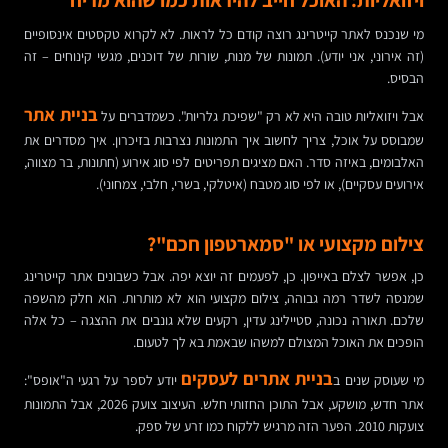
ויזואליות: האוכל חייב להיראות כמו שהוא מריח
מי שנכנס לאתר קייטרינג רוצה קודם כל לראות. לא לקרוא טקסטים אינסופיים
(זה אירוני, אני יודע). תמונות של מנות, שורות של דוכנים, מגשי קינוחים – זה
הבסיס.
בניית אתר
אבל ויזואליות טובה היא לא רק "שפיכת גלריות". כשמדברים על
שמבוסס על אוכל, צריך לחשוב איך התמונות נצרבות בזיכרון. איך מסדרים את
האלבומים, באיזה סדר. האם מציגים תפריטים לפי סוג אירוע (חתונות, בר מצווה,
אירועים עסקיים), או לפי סוג מטבח (איטלקי, בשרי, חלבי, צמחוני).
צילום מקצועי או "סמארטפון חכם"?
כן, אפשר לצלם באייפון. כן, לפעמים זה יוצא יפה. אבל כשבונים אתר קייטרינג
שמנסה לשדר רמה גבוהה, צילום מקצועי הוא לא מותרות. הוא חלק מהשפה
שלכם. תאורה נכונה, סטיילינג עדין, רקעים שלא גונבים את ההצגה – כל אלה
הופכים את האוכל המצולם למשהו שבאמת בא לך לטעום.
בניית אתרים לעסקים
מי שעוסק שנים ב
יודע לספר על רגעי ה"אופס":
אתר חדש, מושקע, אבל התוכן החזותי חלש. העיצוב צועק 2026, אבל התמונות
צועקות 2010. הפער הזה מרגיש ללקוח כמו זרע של ספק.