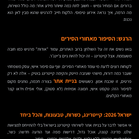
ברורים. אם המחיר גמיש – חשוב לתת כמה שיותר מידע אחר: מה כולל השירות,
מה הרמה, איך נראה אירוע טיפוסי. הלקוח חייב להרגיש שהוא מבין לאן הוא
נכנס.
הרגש: הסיפור מאחורי הסירים
בואו נשים את זה על השולחן: ברוב האתרים, עמוד "אודות" מרגיש כמו חובה
משעממת. אצל קייטרינג – זה יכול להיות גיים צ’יינג’ר.
לקוחות רוצים לדעת מי עומד מאחורי הסירים. שף עם סיפור אישי, עסק משפחתי
שעבר כמה דורות, מישהי שעזבה הייטק והקימה קייטרינג בוטיק – אלה לא רק
בניית אתר
פרטים, זו שכבת אמון. כשעושים
בצורה חכמה, נותנים מקום
לסיפור הזה: טקסט אישי, תמונה אמיתית (לא סטוק), אולי אפילו וידאו קצר
מאחורי הקלעים.
ישראל 2026: קייטרינג, כשרות, טבעונות, והכל ביחד
אי אפשר לדבר על בניית אתר לשירותי קייטרינג בישראל בלי להתייחס למציאות
שלנו. מדינה קטנה, אוכל גדול, דרישות מפה ועד הודעה חדשה: כשר,
mehadrin, טבעוני, ללא גלוטן, ילדים, אלרגיות, וכמובן – מחיר.