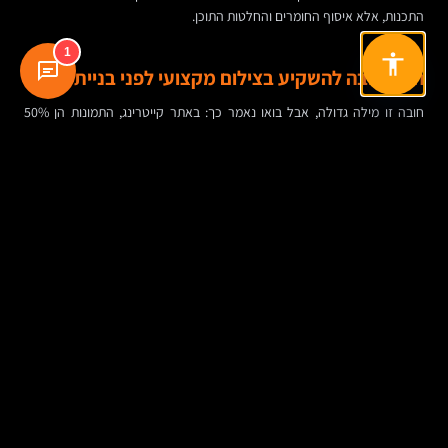
התכנות, אלא איסוף החומרים והחלטות התוכן.
1
האם חובה להשקיע בצילום מקצועי לפני בניית אתר?
חובה זו מילה גדולה, אבל בואו נאמר כך: באתר קייטרינג, התמונות הן 50%
מהחוויה. מי שבוחר להתחיל עם צילום חובבני – לרוב חוזר אחרי כמה חודשים
לצלם הכול מחדש. אם התקציב מוגבל, עדיף לצלם פחות מנות, אבל לעשות זאת
כמו שצריך: יום צילום מרוכז, סטיילינג בסיסי, צלם שמבין אוכל ולא רק חתונות.
איך משלבים מילות מפתח בלי להרוס את הטקסט?
זה אחד המקומות שבהם ניכרת ההבדל בין כתיבה "לגוגל" לכתיבה "לבן אדם".
במקום לדחוף "בניית אתר" בכל שורה, כותבים תוכן כאילו מדברים עם לקוח
אמיתי. ואז משלבים בצורה טבעית ביטויים כמו "בניית אתר לקייטרינג", "אתר
שירותי קייטרינג לאירועים", או "בניית אתר תדמית לקייטרינג בוטיק". הכלל: אם
המשפט נשמע מזויף כשקוראים בקול – לשכתב.
האם צריך מערכת הזמנות אונליין באתר קייטרינג?