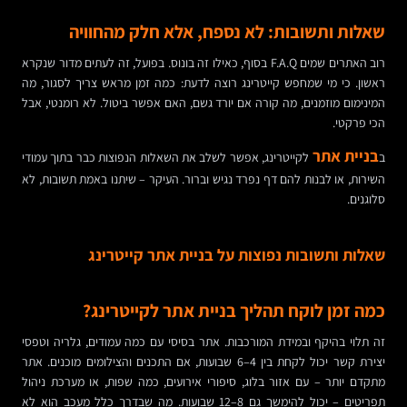
שאלות ותשובות: לא נספח, אלא חלק מהחוויה
רוב האתרים שמים F.A.Q בסוף, כאילו זה בונוס. בפועל, זה לעתים מדור שנקרא
ראשון. כי מי שמחפש קייטרינג רוצה לדעת: כמה זמן מראש צריך לסגור, מה
המינימום מוזמנים, מה קורה אם יורד גשם, האם אפשר ביטול. לא רומנטי, אבל
הכי פרקטי.
בניית אתר
ב
לקייטרינג, אפשר לשלב את השאלות הנפוצות כבר בתוך עמודי
השירות, או לבנות להם דף נפרד נגיש וברור. העיקר – שיתנו באמת תשובות, לא
סלוגנים.
שאלות ותשובות נפוצות על בניית אתר קייטרינג
כמה זמן לוקח תהליך בניית אתר לקייטרינג?
זה תלוי בהיקף ובמידת המורכבות. אתר בסיסי עם כמה עמודים, גלריה וטפסי
יצירת קשר יכול לקחת בין 4–6 שבועות, אם התכנים והצילומים מוכנים. אתר
מתקדם יותר – עם אזור בלוג, סיפורי אירועים, כמה שפות, או מערכת ניהול
תפריטים – יכול להימשך גם 8–12 שבועות. מה שבדרך כלל מעכב הוא לא