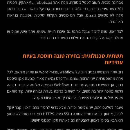
מבחינה טכנית, חשוב לטפל ביסודות: מפת אתר XML, robots.txt תקין, הפניות
301 בעת שינוי כתובות, דפי 404 ידידותיים ותגיות קנוניקל כאשר יש תוכן דומה.
אלה לא נושאים נוצצים, אבל הם מונעים תקלות שקטות שפוגעות בנראות
האורגנית.
לצד זאת, שווה לזכור שגוגל בוחנת גם איכות חוויית שימוש. אתר איטי, עמוס או
מבולגן יקשה על קידום גם אם מילות המפתח נבחרו היטב.
תשתית טכנולוגית: בחירה טובה חוסכת בעיות
עתידיות
רוב אתרי התדמית נבנים היום על WordPress, Webflow או פתרון מותאם. לכל
אחת מהאפשרויות יש יתרונות שונים. וורדפרס גמישה מאוד ומציעה אקו-סיסטם
רחב, אך מחייבת תחזוקה ועדכונים. Webflow מעניקה שליטה עיצובית גבוהה
ותלות נמוכה יותר בתוספים, אך לעיתים כרוכה בעלות גבוהה יותר. קוד מותאם
מספק שליטה וביצועים מצוינים, אך מצריך תקציב וצוות מקצועי.
מעבר לפלטפורמה, יש שלושה יסודות שלא כדאי לחסוך בהם: דומיין קצר שקל
לזכור, אחסון יציב עם תמיכה טובה ו-SSL פעיל. HTTPS הוא כבר מזמן לא בונוס;
הוא תנאי בסיסי לאמון, לאבטחה וגם לאיתות תקין למנועי חיפוש.
עוד שאלה חשובה היא מי יעדכן את האתר בעוד חצי שנה. מערכת ניהול