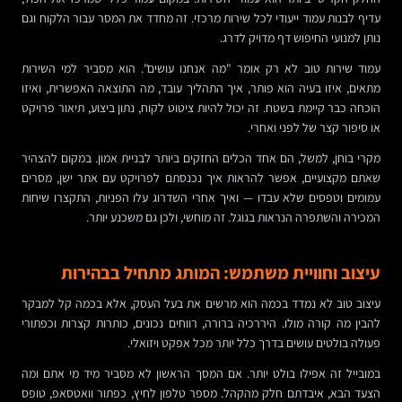
עדיף לבנות עמוד ייעודי לכל שירות מרכזי. זה מחדד את המסר עבור הלקוח וגם
נותן למנועי החיפוש דף מדויק לדרג.
עמוד שירות טוב לא רק אומר "מה אנחנו עושים". הוא מסביר למי השירות
מתאים, איזו בעיה הוא פותר, איך התהליך עובד, מה התוצאה האפשרית, ואיזו
הוכחה כבר קיימת בשטח. זה יכול להיות ציטוט לקוח, נתון ביצוע, תיאור פרויקט
או סיפור קצר של לפני ואחרי.
מקרי בוחן, למשל, הם אחד הכלים החזקים ביותר לבניית אמון. במקום להצהיר
שאתם מקצועיים, אפשר להראות איך נכנסתם לפרויקט עם אתר ישן, מסרים
עמומים וטפסים שלא עבדו — ואיך אחרי השדרוג עלו הפניות, התקצרו שיחות
המכירה והשתפרה הנראות בגוגל. זה מוחשי, ולכן גם משכנע יותר.
עיצוב וחוויית משתמש: המותג מתחיל בבהירות
עיצוב טוב לא נמדד בכמה הוא מרשים את בעל העסק, אלא בכמה קל למבקר
להבין מה קורה מולו. היררכיה ברורה, רווחים נכונים, כותרות קצרות וכפתורי
פעולה בולטים עושים בדרך כלל יותר מכל אפקט ויזואלי.
במובייל זה אפילו בולט יותר. אם המסך הראשון לא מסביר מיד מי אתם ומה
הצעד הבא, איבדתם חלק מהקהל. מספר טלפון לחיץ, כפתור וואטסאפ, טופס