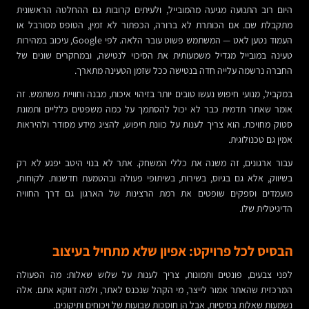
היום רוב התנועה מגיעה מהמובייל, ולעיתים קרובות גם ההחלטה הראשונית
מתקבלת שם. אם הכותרת לא ברורה, הכפתור לא זמין, הטופס מסורבל או
העמוד נטען לאט — המשתמש פשוט עובר הלאה. לפי Google, עיכוב במהירות
טעינה במובייל מגדיל משמעותית את הסיכוי לנטישה, ובמחקרים שונים של
החברה נרשמה עלייה חדה בנטישה ככל שזמן הטעינה מתארך.
במקביל, מנועי חיפוש נעשו טובים יותר בזיהוי איכות, מבנה וחוויית משתמש. זה
אומר שאתר תדמית כבר לא יכול להסתמך על כמה משפטים כלליים ותמונת
סטוק מחויכת. הוא צריך לענות על כוונת חיפוש, להציג מידע מסודר ולהיראות
אמין גם טכנולוגית.
עבור ארגונים, זה משנה את כללי המשחק. אתר לא בנוי היטב יפגע לא רק
בשיווק, אלא גם בגיוס, בשירות, בשיתופי פעולה ובהטמעת חדשנות. לקוחות,
מועמדים וספקים שופטים את רמת הרצינות של הארגון גם דרך החוויה
הדיגיטלית שלו.
הבסיס לכל פרויקט: אפיון שלא מתחיל בעיצוב
לפני צבעים, פונטים ותמונות, צריך לענות על שלוש שאלות: מה הפעולה
המרכזית שהאתר אמור לייצר, מי הקהל שנכנס לאתר, ולמה דווקא אתם. אלה
נשמעות שאלות בסיסיות, אבל הן חוסכות שבועות של ויכוחים ותיקונים.