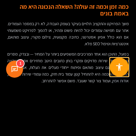
כמה זמן וכמה זה עולה? השאלה הנכונה היא מה
באמת בונים
משך הפרויקט והתקציב תלויים בעיקר בעומק העבודה, לא רק במספר העמודים.
אתר עם חמישה עמודים יכול להיות פשוט ומהיר, או להפוך לפרויקט משמעותי
אם הוא כולל אפיון אסטרטגי, כתיבה מקצועית, צילום מקורי, עיצוב מותאם,
אינטגרציות וטיפול SEO מלא.
בפועל, התוכן הוא אחד המרכיבים המשפיעים ביותר על המחיר — ובצדק. מסרים
טובים, עמודי שירות מדויקים ומקרי בוחן כתובים היטב מחזירים את ההשקעה
1
לאורך זמן. גם עיצוב מותאם ופיתוח ייחודי מעלים את העלות, אבל לעיתים
ההחלטה החכמה היא להתחיל קטן: עמוד בית חזק, כמה עמודי שירות איכותיים,
אודות אמין, ועמוד צור קשר שעובד. משם אפשר להתרחב.
השורה התחתונה: אתר תדמית הוא פרויקט עסקי, לא
רק פרויקט עיצוב
כשבונים אתר תדמית נכון, הוא עושה הרבה יותר מ"לייצג" את החברה. הוא מסנן
לידים טוב יותר, מחזק אמון, מקצר שיחות מכירה, משפר נראות בחיפוש ויוצר
בסיס ידע מסודר לארגון.