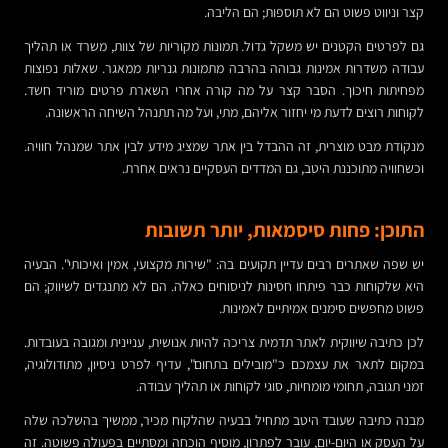
קצר וניווט פשוט הם לא תוספות; הם הליבה.
גם לפרטים הקטנים יש משקל גדול. תמונות מקוריות של צוות, משרד או תהליך
עבודה משדרות אמינות גבוהה בהרבה מתמונות גנריות ממאגר. שאלות נפוצות
מפחיתות חיכוך. הסבר קצר על מה קורה אחרי השארת פרטים מוריד חשד.
לקוחות רוצים לדעת מי יחזור אליהם, מתי, ועל מה תתנהל השיחה הראשונה.
מנקודת מבט מוצרית, זה ההבדל בין אתר שמציג מידע לבין אתר שמנהל חוויה.
וכשחוויה מתוכננת היטב, גם המדדים העסקיים נראים אחרת.
התוכן: פחות סיסמאות, יותר תשובות
יש שפה שאתרים רבים עדיין תקועים בה: "שירות מקצועי, אמין ואיכותי". הבעיה
היא שלקוחות כבר פיתחו חסינות לניסוחים כאלה. הם לא מתנגדים לשיווק; הם
פשוט מחפשים סימנים אמיתיים לאמינות.
לכן כתיבה שיווקית לאתר תדמית צריכה להיות אנושית, עניינית ומגובה בעובדות.
במקום לתאר את עצמכם כ"מובילים בתחום", עדיף לפרט ניסיון, מתודולוגיה,
זמני תגובה, תחומי מומחיות, סוגי לקוחות או תהליך עבודה.
מבנה כתיבה שעובד היטב מתחיל בבעיה שהלקוח מכיר, ממשיך בהשלכה שלה
על העסק או היום-יום, עובר לפתרון, מוסיף הוכחה ומסתיים בפעולה פשוטה. זה