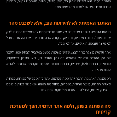
מעיצוב נעים. היא דורשת אפיון חד, תוכן מדויק, חוויית משתמש נקייה, תשתית
טכנית תקינה ויכולת למדוד מה באמת עובד.
האתגר האמיתי: לא להיראות טוב, אלא לשכנע מהר
הטעות הנפוצה ביותר בפרויקטים של אתר תדמית מתחילה במשפט התמים: "רק
שיהיה אתר". ברוב המקרים, זו בדיוק הנקודה שבה נוצר אתר שנראה סביר, אבל
לא מייצר תוצאה. הוא קיים, אך לא עובד.
אתר תדמית מוצלח צריך לבצע שלוש משימות כמעט במקביל: לבסס אמון, לקצר
את זמן ההבנה ולהוביל לפעולה. זה נכון לעורכי דין, רואי חשבון, קליניקות,
סוכנויות, חברות B2B, יצרנים, חברות תוכנה ועסקים מקומיים שרוצים להביא
פניות מהאזור.
המשמעות הארגונית רחבה יותר ממה שנדמה. אתר כזה מקל על מכירות, מפחית
שאלות חוזרות, מייצר אחידות במסרים, מחזק את המותג ומאפשר לצוותים שונים
— שיווק, שירות, הנהלה — לעבוד מול מקור אמת אחד.
מה השתנה בשוק, ולמה אתר תדמית הפך למערכת
קריטית