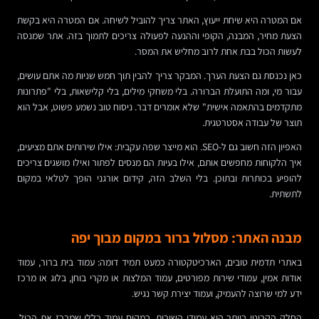
אם המטרה היא שיחת ייעוץ, האתר צריך להוביל לשיחה. אם המטרה היא בקשת
הצעת מחיר, המבנה, הקופי וההנעה לפעולה צריכים לתמוך בזה. אתר שמנסה
לעשות הכול בבת אחת לרוב מחליש את המסר.
כאן נכנסת גם הצעת הערך. המבקר צריך להבין תוך חמש שניות מה אתם עושים,
עבור מי, ומה התועלת הברורה. בלי משחקי מילים, בלי קלישאות, בלי "פתרונות
מתקדמים בהתאמה אישית" שלא אומרים דבר. ניסוח טוב נשמע פשוט, אבל הוא
תוצר של עבודה אסטרטגית.
האפיון הזה חשוב גם ל-SEO. הוא מייצר שפה עקבית: אילו שירותים אתם מציעים,
איך הלקוחות מחפשים אותם, אילו בעיות הם מנסים לפתור ואילו מושגים צריכים
להופיע בכותרות ובתוכן. בלי השלב הזה, קידום אורגני הופך לטלאי במקום
לתשתית.
מבנה האתר: מסלול ברור במקום מבוך יפה
באתרי תדמית טובים, הארכיטקטורה כמעט תמיד דומה: עמוד בית ברור, עמוד
אודות אמין, עמודי שירות מפורטים, עמוד המלצות או מקרי בוחן, בלוג או מרכז
ידע למי שרוצה להעמיק, ועמוד יצירת קשר נגיש.
החלק הקריטי ביותר הוא עמודי השירות. במקום עמוד כללי שמרכז את הכול,