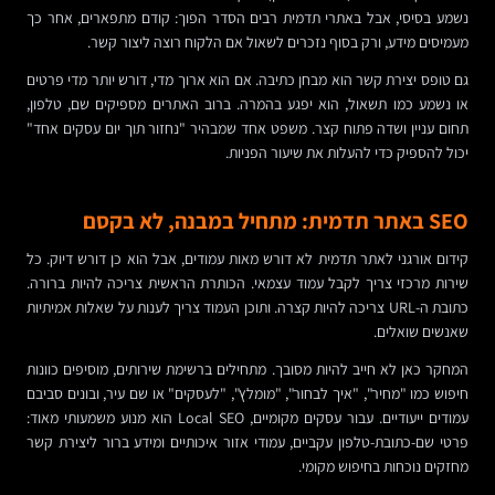
נשמע בסיסי, אבל באתרי תדמית רבים הסדר הפוך: קודם מתפארים, אחר כך
מעמיסים מידע, ורק בסוף נזכרים לשאול אם הלקוח רוצה ליצור קשר.
גם טופס יצירת קשר הוא מבחן כתיבה. אם הוא ארוך מדי, דורש יותר מדי פרטים
או נשמע כמו תשאול, הוא יפגע בהמרה. ברוב האתרים מספיקים שם, טלפון,
תחום עניין ושדה פתוח קצר. משפט אחד שמבהיר "נחזור תוך יום עסקים אחד"
יכול להספיק כדי להעלות את שיעור הפניות.
SEO באתר תדמית: מתחיל במבנה, לא בקסם
קידום אורגני לאתר תדמית לא דורש מאות עמודים, אבל הוא כן דורש דיוק. כל
שירות מרכזי צריך לקבל עמוד עצמאי. הכותרת הראשית צריכה להיות ברורה.
כתובת ה-URL צריכה להיות קצרה. ותוכן העמוד צריך לענות על שאלות אמיתיות
שאנשים שואלים.
המחקר כאן לא חייב להיות מסובך. מתחילים ברשימת שירותים, מוסיפים כוונות
חיפוש כמו "מחיר", "איך לבחור", "מומלץ", "לעסקים" או שם עיר, ובונים סביבם
עמודים ייעודיים. עבור עסקים מקומיים, Local SEO הוא מנוע משמעותי מאוד:
פרטי שם-כתובת-טלפון עקביים, עמודי אזור איכותיים ומידע ברור ליצירת קשר
מחזקים נוכחות בחיפוש מקומי.