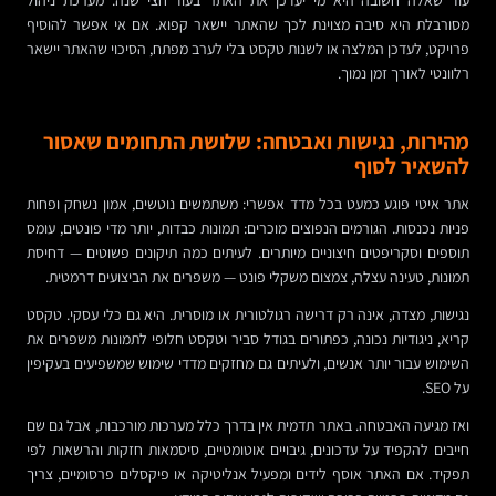
מסורבלת היא סיבה מצוינת לכך שהאתר יישאר קפוא. אם אי אפשר להוסיף
פרויקט, לעדכן המלצה או לשנות טקסט בלי לערב מפתח, הסיכוי שהאתר יישאר
רלוונטי לאורך זמן נמוך.
מהירות, נגישות ואבטחה: שלושת התחומים שאסור
להשאיר לסוף
אתר איטי פוגע כמעט בכל מדד אפשרי: משתמשים נוטשים, אמון נשחק ופחות
פניות נכנסות. הגורמים הנפוצים מוכרים: תמונות כבדות, יותר מדי פונטים, עומס
תוספים וסקריפטים חיצוניים מיותרים. לעיתים כמה תיקונים פשוטים — דחיסת
תמונות, טעינה עצלה, צמצום משקלי פונט — משפרים את הביצועים דרמטית.
נגישות, מצדה, אינה רק דרישה רגולטורית או מוסרית. היא גם כלי עסקי. טקסט
קריא, ניגודיות נכונה, כפתורים בגודל סביר וטקסט חלופי לתמונות משפרים את
השימוש עבור יותר אנשים, ולעיתים גם מחזקים מדדי שימוש שמשפיעים בעקיפין
על SEO.
ואז מגיעה האבטחה. באתר תדמית אין בדרך כלל מערכות מורכבות, אבל גם שם
חייבים להקפיד על עדכונים, גיבויים אוטומטיים, סיסמאות חזקות והרשאות לפי
תפקיד. אם האתר אוסף לידים ומפעיל אנליטיקה או פיקסלים פרסומיים, צריך