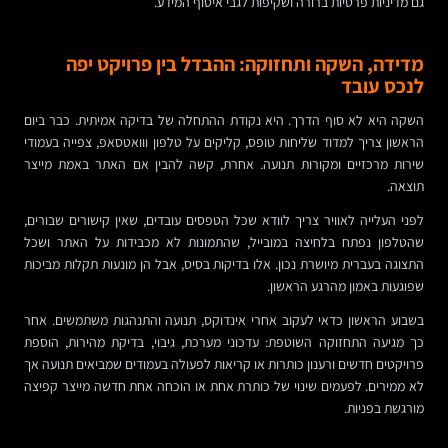
גם מדיניות פרטיות ברורה ושקיפות לגבי איסוף המידע.
מדידה, השקה ותחזוקה: ההבדל בין פרויקט יפה
לנכס עובד
השקה היא לא סוף הדרך. היא נקודת ההתחלה של בדיקה אמיתית. כבר ביום
הראשון צריך למדוד שליחות טופס, קליקים על טלפון ווואטסאפ, צפייה בעמודי
שירות מרכזיים ומקורות תנועה. אחרת, קשה להבין אם האתר באמת מייצר
תוצאה.
לפני העלייה לאוויר צריך לוודא שכל הטפסים עובדים, שאין קישורים שבורים,
שהטלפון נפתח בלחיצה במובייל, שהתמונות לא מכבידות על האתר ושכל
התצוגה בעברית מיושרת נכון. אלו בדיקות בסיס, אבל הן מונעות תקלות מביכות
שפוגעות באמון מהרגע הראשון.
בשבוע הראשון כדאי לעקוב אחרי אינדוקס, תנועה והתנהגות משתמשים. אחר
כך מגיעה התחזוקה השוטפת: עדכוני מערכת, גיבוי, בדיקת מהירות, הוספת
פרויקטים חדשים ורענון כותרות או קריאות לפעולה בעמודים שמביאים תנועה אך
לא ממירים. לפעמים שינוי של כותרת אחת או הוכחה אחת חדשה מייצר קפיצה
מורגשת בפניות.