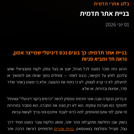
בלוג אתרי תדמית
בניית אתר תדמית
01 יוני 2026
בניית אתר תדמית: כך בונים נכס דיגיטלי שמייצר אמון,
נראה חד ומביא פניות
הרגע הזה מוכר כמעט לכל מנהל, יועץ או בעל עסק: לקוח פוטנציאלי שמע
עליכם, לוחץ על הקישור, נכנס לאתר — ומחליט בתוך שניות אם להמשיך או
להיעלם. לא כי קרא לעומק. לא כי ניתח את ההצעה. אלא כי משהו באתר שידר
סדר, אמינות ובהירות. או שלא.
זו בדיוק הנקודה שבה אתר תדמית מפסיק להיות "כרטיס ביקור דיגיטלי" ומתחיל
לתפקד כמו מערכת עסקית. הוא לא רק מציג את החברה. הוא מסביר במהירות
מי אתם, למי אתם מתאימים, למה כדאי לעבוד איתכם ומה צריך לעשות עכשיו.
בשוק שבו החלטות מתקבלות מהר יותר, ומסע הלקוח עובר כמעט תמיד דרך
גוגל, מובייל והמלצות בוואטסאפ,
בניית אתרים
תדמיתיים דורשת הרבה יותר