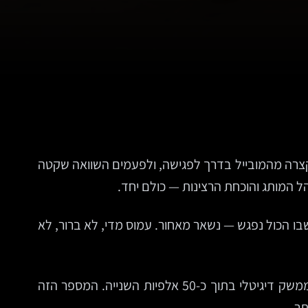
קצרה מהמובייל בדרך לפגישה, ולפעמים השוואה שקטה
ל המותג והוכחת הרצינות — כולם יחד.
וגו, במצגת, בקמפיין ואפילו במערכת CRM, אבל האתר — המקום שבו הכול נפגש — נשאר מאחור. עמוס מדי, לא ברור, לא
וזה קריטי. לפי מחקר קלאסי שפורסם בתחום האינטראקציה בין אדם למחשב, משתמשים מגבשים רושם ראשוני על ממשק דיגיטלי בתוך כ-50 אלפיות השנייה. המספר הזה