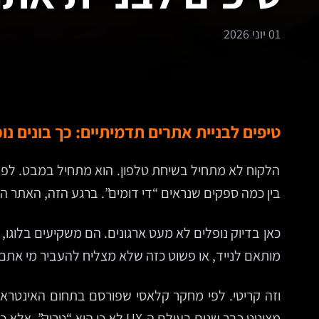
01 יוני 2026
טיפים לבניית אתרים תדמיתיים: כך בונים נו
הלקוח לא מתחיל בשיחת טלפון. הוא מתחיל במבט. לפע
בין כמה ספקים שנראים “די דומים”. ברגע הזה, האתר הת
מותאם לנייד, או פשוט כזה שלא מצליח להעביר מי אתם,
מצוטט כבר שנים בעולם ה-UX לא כי הוא “טריק”, אלא כי הוא מזכיר אמת בסיסית: אמון דיגיטלי נבנה מהר, ונשבר מהר יותר.