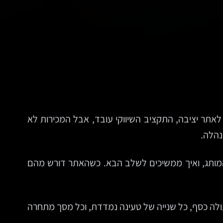
אתר יציבה, התקציב השיווקי עובד, אבל המכירות לא
נהלה.
מותג, ואיך ממשיכים לשלב הבא. כשהאתר דורש מהם
שמעות מחודשת: KISS, או Keep It Simple. בעולם שבו כל קליק עולה כסף, כל שנייה של טעינה נמדדת, וכל מסך מתחרה