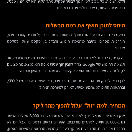
וללא רציפות, כל עיכוב קטן הופך לבעיה עסקית. אתר תקוע הוא לא “עניין טכני”.
הוא פגיעה בשיווק, בשירות ולעיתים גם במכירות.
היחס לתוכן חושף את רמת הבשלות
כמעט כל חברה תציע “הזנת תוכן”. מעטות באמת ידברו על ארכיטקטורת מידע,
היררכיית מסרים, כתיבה מותאמת חיפוש, והבדל בין טקסט שיווקי לטקסט
שירותי.
זה קריטי, כי האתר לא נמדד רק בעיצוב. הוא נמדד בבהירות. גולש שמגיע מעמוד
תוצאות החיפוש של Google צריך להבין תוך שניות איפה הוא נמצא, מה מציעים
לו, ולמה להמשיך. תוכן טוב הוא לא קישוט. הוא מנגנון ניווט, אמון והמרה.
לכן כדאי לבדוק אם החברה מסייעת גם בכתיבה, באופטימיזציה בסיסית ל-SEO,
ובהתאמת התוכן למשתמש אמיתי, לא רק למערכת הניהול.
המחיר: למה “זול” עלול להפוך מהר ליקר
שוק האתרים בישראל פרוץ למדי. אפשר למצוא הצעות ב-3,000 שקלים ואפשר
גם ב-30,000 ויותר, לאתרים מורכבים. הפערים נראים דרמטיים, אבל הם לא
בהכרח שרירותיים. הם נובעים מהיקף העבודה, מרמת ההתאמה, מאיכות האפיון,