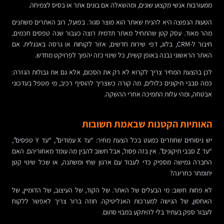
ממעורבות אנשי מקצוע שונים, ומהשאלה אם בונים אתר או בסיס לצמיחה.
הטעות הנפוצה היא להניח שאתר הוא מוצר סגור. בפועל, רוב האתרים משתנים
מהר מאוד. עסק קטן שהתחיל מאתר תדמית רוצה כעבור שנה טפסים חכמים,
חיבור ל-CRM, בלוג, דפי שירות חדשים, אזור לקוחות או גרסה באנגלית. אם
האתר הראשוני נבנה באופן קשיח, כל שינוי כזה יהפוך לפרויקט מחדש.
לכן בהצעת המחיר צריך לקרוא לא רק את הסכום, אלא גם את גבולות הגזרה:
כמה סבבי תיקונים כלולים, מה קורה כשצריך להוסיף רכיב, מי מטפל בעדכוני
אבטחה, ומהי עלות התמיכה אחרי ההשקה.
האותיות הקטנות שבאמת חשובות
יש ניסוחים שחוזרים כמעט בכל הצעת מחיר: “עד X עמודים”, “עד Y טפסים”,
“עד Z סבבי תיקונים”. אין בזה פסול, אבל חשוב להבין מה עומד מאחוריהם. האם
החברה גמישה מספיק כדי לעבוד עם ארגון שחי ומשתנה, או שכל שינוי קטן
יתומחר כחריגה?
לא פחות חשוב: מי הבעלים של האתר. של הקוד, של העיצוב, של הדומיין, של
האחסון, של הגישה למערכות האנליטיקה. חוזה ברור צריך לאפשר ללקוח
לעבור ספק בעתיד בלי להיתקע במבוי סתום.