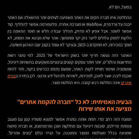
בפועל, הם לא.
ההחלטה איזו חברה תקים את האתר משפיעה לעיתים יותר מהשאלה אם האתר
ייבנה על וורדפרס, Webflow או מערכת אחרת. פלטפורמה אפשר להחליף. קוד
אפשר לשפר. אבל אפיון לא מדויק, תהליך עבודה חלש או חוסר התאמה בין
הלקוח לספק עלולים לייצר נזק יקר ומתמשך: אתר שלא מבטא את המותג, לא
תומך במכירות, לא מתקדם ב-SEO, ובעיקר לא עומד בקצב שבו הארגון משתנה.
האתגר הזה נעשה חריף יותר בשוק הישראלי של 2025. לפי נתוני רשות
החדשנות והלמ"ס, יותר ויותר עסקים קטנים ובינוניים משקיעים בתשתיות דיגיטל,
אוטומציה ושיפור חוויית לקוח. האתר, שפעם נתפס ככרטיס ביקור, חזר להיות
שכבת ליבה: שער לתוכן, למכירות, לשירות ולניהול ידע ארגוני. לכן בחירה ב
בניית
אתרים
אינה החלטת רכש קטנה. היא החלטת מוצר.
הבעיה האמיתית: לא כל “חברה להקמת אתרים”
מציעה את אותו שירות
המונח הזה רחב מדי. תחת אותה כותרת אפשר למצוא סטודיו קטן עם מעצב
ומפתח פרילנס, סוכנות דיגיטל עם מחלקות תוכן ופרפורמנס, או חברת פיתוח
שמגיעה בכלל מעולמות המוצר והתוכנה. על הנייר כולם “בונים אתרים”.