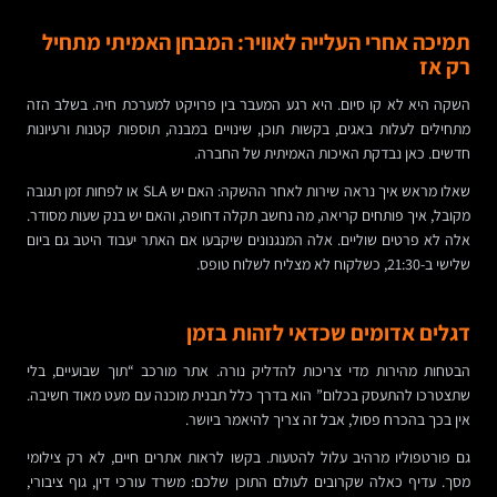
תמיכה אחרי העלייה לאוויר: המבחן האמיתי מתחיל
רק אז
השקה היא לא קו סיום. היא רגע המעבר בין פרויקט למערכת חיה. בשלב הזה
מתחילים לעלות באגים, בקשות תוכן, שינויים במבנה, תוספות קטנות ורעיונות
חדשים. כאן נבדקת האיכות האמיתית של החברה.
שאלו מראש איך נראה שירות לאחר ההשקה: האם יש SLA או לפחות זמן תגובה
מקובל, איך פותחים קריאה, מה נחשב תקלה דחופה, והאם יש בנק שעות מסודר.
אלה לא פרטים שוליים. אלה המנגנונים שיקבעו אם האתר יעבוד היטב גם ביום
שלישי ב-21:30, כשלקוח לא מצליח לשלוח טופס.
דגלים אדומים שכדאי לזהות בזמן
הבטחות מהירות מדי צריכות להדליק נורה. אתר מורכב “תוך שבועיים, בלי
שתצטרכו להתעסק בכלום” הוא בדרך כלל תבנית מוכנה עם מעט מאוד חשיבה.
אין בכך בהכרח פסול, אבל זה צריך להיאמר ביושר.
גם פורטפוליו מרהיב עלול להטעות. בקשו לראות אתרים חיים, לא רק צילומי
מסך. עדיף כאלה שקרובים לעולם התוכן שלכם: משרד עורכי דין, גוף ציבורי,