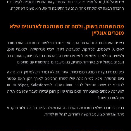
שם מנהל UX, מנהל מוצר או עורך תוכן שמחזיק את הפרויקט מקצה לקצה. אם
החברה הבונה לא לוקחת אחריות גם על החשיבה הזאת, היא פשוט לא תקרה.
מה השתנה בשוק, ולמה זה משנה גם לארגונים שלא
מוכרים אונליין
בשנים האחרונות אתר ארגוני הפך ממדף תדמיתי למערכת עבודה. הוא מחובר
ל-CRM, לטפסים, לסליקה, למערכות דיוור, לכלי אנליטיקה, למאגרי תוכן,
ולעיתים גם לאזור אישי או לתשתיות שירות. בארגונים גדולים יותר, האתר כבר
נוגע גם בניהול ידע, באחידות מסרים, בגיוס עובדים ובתקשורת עם שותפים.
כאן נכנסת נקודת המבט המערכתית. אתר טוב לא נמדד רק לפי איך הוא נראה
ביום ההשקה, אלא לפי היכולת שלו לשרת תהליכים לאורך זמן. האם אפשר
להוסיף לו שפה נוספת? לחבר אותו בעתיד ל-HubSpot, Salesforce או
למערכת טפסים מאובטחת? האם צוותי שיווק ותוכן יצליחו לעבוד עליו בלי תלות
מוחלטת במפתח?
בחירה בחברה שלא חושבת על השכבה הזאת עלולה ליצור חוב טכנולוגי מוקדם:
אתר שנראה מצוין, אבל קשה להרחיב, לנהל או למדוד.