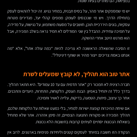
במציאות, הם פותרים בעיות שונות.
יש מי שמספקים אתר מהר, על בסיס תבנית, במחיר נגיש. זה יכול להתאים לעסק
בתחילת הדרך. ויש מי שנכנסים לעומק: ממפים קהלי יעד, מגדירים מטרות
עסקיות, בונים היררכיית תוכן, חושבים על מסעות משתמש, על נגישות, על מדידה,
על תמיכה עתידית. ההבדל בין שני המודלים לא תמיד נראה בשלב המכירה, אבל
הוא מורגש היטב אחרי ההשקה.
זו הסיבה שהשאלה הראשונה לא צריכה להיות “כמה עולה אתר”, אלא “מה
אנחנו באמת צריכים: ייצור מהיר או שותף דיגיטלי?”.
אתר טוב הוא תהליך, לא קובץ שמעלים לשרת
חברה רצינית לא תמכור רק “אתר תדמית עם עד 10 עמודים”. היא תתאר תהליך.
בדרך כלל זה יתחיל באפיון: הבנת העסק, הלקוחות, התחרות, היעדים והתכנים.
אחר כך עיצוב, פיתוח, הטמעה, בדיקות, עלייה לאוויר ותמיכה.
אם שיחת ההיכרות קופצת ישירות למחיר, בלי כמעט שאלות על הלקוחות שלכם,
תהליך המכירה או מקורות התנועה הצפויים, זה סימן אזהרה. אתר שלא מתחיל
בשאלות הנכונות יסתיים לעיתים קרובות בתשובות הלא נכונות.
הנקודה הזו חשובה במיוחד לעסקים קטנים וליחידות פנימיות בארגונים. לרוב אין