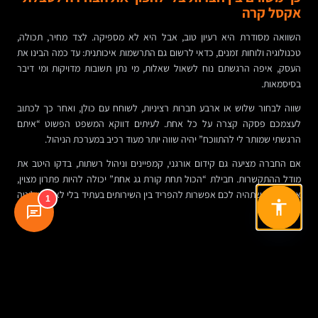
אקסל קרה
השוואה מסודרת היא רעיון טוב, אבל היא לא מספיקה. לצד מחיר, תכולה,
טכנולוגיה ולוחות זמנים, כדאי לרשום גם התרשמות איכותנית: עד כמה הבינו את
העסק, איפה הרגשתם נוח לשאול שאלות, מי נתן תשובות מדויקות ומי דיבר
בסיסמאות.
שווה לבחור שלוש או ארבע חברות רציניות, לשוחח עם כולן, ואחר כך לכתוב
לעצמכם פסקה קצרה על כל אחת. לעיתים דווקא המשפט הפשוט “איתם
הרגשתי שמותר לי להתווכח” יהיה שווה יותר מעוד רכיב במערכת הניהול.
אם החברה מציעה גם קידום אורגני, קמפיינים וניהול רשתות, בדקו היטב את
מודל ההתקשרות. חבילת “הכול תחת קורת גג אחת” יכולה להיות פתרון מצוין,
אבל חשוב שתהיה לכם אפשרות להפריד בין השירותים בעתיד בלי לאבד שליטה
1
על האתר.
השאלות שהקורא צריך לשאול את עצמו לפני בחירה
לפני שפונים לעוד ספק, כדאי לעצור ולענות בכנות על כמה שאלות.
האם אנחנו צריכים אתר תדמיתי בסיסי, או פלטפורמה שצריכה לגדול עם העסק
בשנה-שנתיים הקרובות?