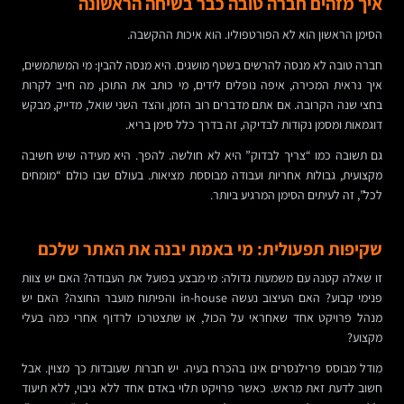
איך מזהים חברה טובה כבר בשיחה הראשונה
הסימן הראשון הוא לא הפורטפוליו. הוא איכות ההקשבה.
חברה טובה לא מנסה להרשים בשטף מושגים. היא מנסה להבין: מי המשתמשים,
איך נראית המכירה, איפה נופלים לידים, מי כותב את התוכן, מה חייב לקרות
בחצי שנה הקרובה. אם אתם מדברים רוב הזמן, והצד השני שואל, מדייק, מבקש
דוגמאות ומסמן נקודות לבדיקה, זה בדרך כלל סימן בריא.
גם תשובה כמו “צריך לבדוק” היא לא חולשה. להפך. היא מעידה שיש חשיבה
מקצועית, גבולות אחריות ועבודה מבוססת מציאות. בעולם שבו כולם “מומחים
לכל”, זה לעיתים הסימן המרגיע ביותר.
שקיפות תפעולית: מי באמת יבנה את האתר שלכם
זו שאלה קטנה עם משמעות גדולה: מי מבצע בפועל את העבודה? האם יש צוות
פנימי קבוע? האם העיצוב נעשה in-house והפיתוח מועבר החוצה? האם יש
מנהל פרויקט אחד שאחראי על הכול, או שתצטרכו לרדוף אחרי כמה בעלי
מקצוע?
מודל מבוסס פרילנסרים אינו בהכרח בעיה. יש חברות שעובדות כך מצוין. אבל
חשוב לדעת זאת מראש. כאשר פרויקט תלוי באדם אחד ללא גיבוי, ללא תיעוד