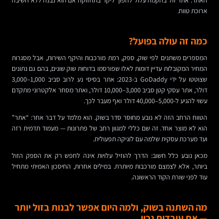
האתר. אתר זול בהקמה עלול להפוך ליקר בתחזוקה אם הוא נבנה ללא חשיבה
ארוכת טווח.
כמה זה עולה בפועל?
המספרים משתנים לפי שוק, ספק, רמת מורכבות והיקף השירות, אבל מסגרות
המחיר המקובלות עדיין דומות לאלו שפורסמו בדוחות שוק שונים, בהם גם נתונים
שצוטטו על ידי GoDaddy ב-2023: אתר בסיסי נע לרוב סביב 1,000–3,000
דולר, אתר עסקי קטן סביב 3,000–10,000 דולר, ואתר מסחר אלקטרוני מתקדם
עשוי להגיע ל-5,000–40,000 דולר ואף מעבר לכך.
הטווח הרחב הזה לא נובע מחוסר סדר בשוק. הוא מלמד על דבר אחר: “אתר”
הוא לא מוצר אחד. זה שם כללי למגוון רחב של פתרונות — מעמוד תדמית רזה
ועד מערכת עסקית שלמה עם לוגיקה תפעולית.
מכאן נובע כלל חשוב: הדרך להוזיל עלויות אינה לחפש רק את הספק הזול
ביותר, אלא לצמצם מורכבות מיותרת. במילים אחרות, החיסכון האמיתי מתחיל
עוד לפני שורת הקוד הראשונה.
מה השתנה בשוק, ולמה היום אפשר לבנות בזול יותר
— אם עובדים נכון