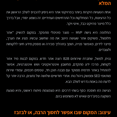
המלא
אחת הטעויות היקרות ביותר בפרויקטי אתר היא ניסיון להכניס לשלב הראשון את
כל הרעיונות, כל המחלקות וכל התרחישים העתידיים. זה נשמע יסודי, אבל בדרך
כלל מייצר פרויקט כבד, איטי ויקר.
החלופה היא גישת MVP — מוצר מינימלי מתפקד. במקום להשיק “אתר
חלומות”, משיקים אתר שעושה היטב את מה שחשוב עכשיו: מציג את הערך,
מייצר לידים, מאפשר פנייה, תומך בתהליך מכירה או מספק מידע חיוני ללקוחות
ולעובדים.
נניח, למשל, שחברת שירותים B2B רוצה אתר חדש. במקום לבנות מיד אזור
לקוחות, מרכז ידע מתקדם, מחשבון אינטראקטיבי ושש אינטגרציות, אפשר
להתחיל באתר תדמית ממוקד עם מבנה תוכן חד, טפסים חכמים, עמודי שירות
מותאמי SEO וממשק ניהול נוח. אחרי חודשיים-שלושה של נתונים, הרבה יותר קל
לדעת מה באמת נדרש לשלב הבא.
הגישה הזו חוסכת כסף בשתי דרכים: היא מצמצמת פיתוח ראשוני, והיא מונעת
השקעה בפיצ'רים שאיש לא משתמש בהם.
עיצוב: המקום שבו אפשר לחסוך הרבה, או לבזבז