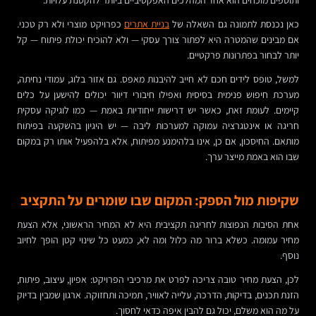
ותוספים מוכחים הוא אחד המהלכים האפקטיביים ביותר להקטנת עלויות.
כאן נכנסת לתמונה גם השאלה של
בניית אתרים
כפרויקט מוצרי ולא רק טכני.
אם מבינים שהמטרה היא לפתור צורך עסקי — ולא להוכיח יכולת פיתוח — קל
יותר לבחור בפתרונות פרקטיים.
למשל, טופס לידים חכם לא חייב להיבנות מאפס. גם אזור בלוג, עמודי נחיתה,
מערכת חיפוש פנימית בסיסית ואפילו חיבורי דיוור יכולים להישען על כלים
קיימים. לעומת זאת, כאשר יש דרישות ייחודיות באמת — כמו לוגיקה עסקית
חריגה או אינטגרציה עמוקה למערכות ליבה — יש היגיון בהשקעה בפיתוח
מותאם. החיסכון, אם כן, אינו בלהימנע מפיתוח, אלא בלהפעיל אותו רק במקום
שבו הוא באמת מייצר ערך.
שקיפות מול הספק: המקום שבו שומרים על התקציב
אחת הסיבות הנפוצות לחריגה תקציבית היא לא המחיר הראשוני, אלא הצעת
מחיר עמומה. כשלא ברור מה כלול ומה לא, כמעט כל שינוי קטן הופך לחיוב
נוסף.
לכן, הצעת מחיר טובה צריכה לפרט את מרכיבי הפרויקט: אפיון, עיצוב, פיתוח,
הזנת תכנים, בדיקות, הדרכה, עלייה לאוויר, תמיכה ותחזוקה. ארגון שמבין בדיוק
על מה הוא משלם, יכול גם להבין איפה כדאי לחסוך.