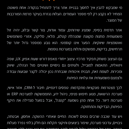
מי שמבקש להבין איך לחסוך בבניית אתר צריך להתחיל בנקודה אחת פשוטה:
המחיר לא נקבע רק לפי מספר העמודים. העלות נגזרת בעיקר מרמת המורכבות
של המוצר.
אתר תדמית בסיסי, שמציג שירותים, עמוד אודות, צור קשר ובלוג, יהיה זול
משמעותית מחנות מקוונת שמנהלת קטלוג, מלאי, סליקה, אזורי משתמשים
ואוטומציות שיווקיות. הפער אינו קוסמטי. הוא נובע ממספר גדול יותר של
תרחישים, בדיקות, ממשקים ותלות במערכות נוספות.
גם העיצוב משחק תפקיד מרכזי. עיצוב ייחודי מאפס דורש שעות אפיון, UX, שפה
ויזואלית, התאמות למובייל, ולעיתים גם ניסויים ושינויים מול הנהלה, שיווק
ומכירות. לעומת זאת, תבנית איכותית שנבחרת נכון יכולה לקצר שבועות עבודה
ולצמצם משמעותית את עלויות הפיתוח.
לכך מצטרפות פונקציות מתקדמות: טפסים דינמיים, חיבור ל-CRM, אזור אישי,
מערכת הרשאות, מנוע חיפוש פנימי, ניהול ידע, התממשקות למערכות ERP או
מערכות דיוור. כל אחת מהן נשמעת “קטנה”, אבל בפועל מגדילה את היקף
הפיתוח, הבדיקות והתחזוקה.
ויש עוד שכבה שרבים נוטים לשכוח: החיים שאחרי ההשקה. אחסון, אבטחה,
גיבויים, עדכוני מערכת, שיפור ביצועים ותיקוני תקלות הם חלק בלתי נפרד מעלות