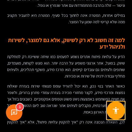
וניטור — זולה בהרבה מהתמודדות עם אתר שנפרץ או נופל.
במילים אחרות, המטרה אינה לחתוך בכל סעיף. המטרה היא להעביר תקציב
ממה שלא קריטי למה שמגן על המוצר.
למה זה חשוב לא רק לשיווק, אלא גם למוצר, לשירות
ולניהול ידע
הדיון על עלויות פיתוח אתרים נשמע לפעמים כמו שיחה ששייכת רק למחלקת
שיווק. בפועל, אתר ארגוני משפיע על הרבה יותר. הוא פוגש לקוחות, מועמדים,
שותפים ולעיתים גם עובדים קיימים. הוא מרכז מידע, משקף תהליכים, ולעיתים
מחליף עבודה ידנית של שירות או מכירות.
כאשר האתר בנוי נכון, הוא יכול להוריד עומס מצוותי שירות בעזרת שאלות
נפוצות ומרכזי מידע, לקצר מחזורי מכירה בעזרת עמודי פתרון ברורים, ולשפר
את חוויית המשתמש באמצעות ניווט פשוט וטפסים אפקטיביים. כשבונים בזול אך
בלי חשיבה מערכתית, מקבלים לעיתים אתר שנראה טוב ליום ההשקה — אבל
1
לא משרת את הארגון באמת.
לכן, השאלה הנכונה אינה רק “איך להקטין עלויות פיתוח”, אלא “איך להקטין
עלויות תוך הגדלת שימושיות, תחזוקתיות וערך עסקי”. שם נמצא ההבדל בין