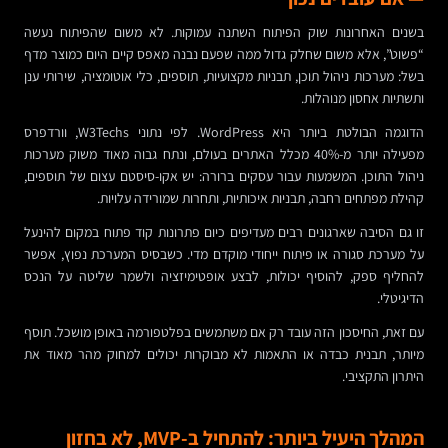
בשנים האחרונות שוק הפיתוח השתנה עמוקות. לא משום שהפיתוח נעשה
“פשוט”, אלא משום שחלק גדול ממה שפעם נבנה מאפס קיים היום כמוצר מדף
בשל: מערכות ניהול תוכן, תבניות מקצועיות, תוספים, כלי אוטומציה, שירותי ענן
ותשתיות אחסון מנוהלות.
הדוגמה הבולטת ביותר היא WordPress. לפי נתוני W3Techs, וורדפרס
מפעילה יותר מ-40% מכלל האתרים בעולם, ונתח גבוה מאוד משוק מערכות
ניהול התוכן. המשמעות עבור עסקים ברורה: יש אקו-סיסטם עצום של תוספים,
קהילת מפתחים רחבה, תבניות איכותיות, ותחרות שמורידה עלויות.
זו גם הסיבה שארגונים רבים מעדיפים כיום פתרונות קוד פתוח במקום להינעל
על מערכת סגורה או פיתוח ייחודי מוקדם מדי. כשבסיס המערכת נפוץ, אפשר
להחליף ספק, להוסיף יכולות, לבצע אופטימיזציה ולשמר שליטה על הנכס
הדיגיטלי.
עם זאת, החיסכון הזה עובד רק אם משתמשים בפלטפורמה באופן מושכל. תוסף
מיותר, תבנית כבדה או התאמות לא מבוקרות יכולים למחוק מהר מאוד את
היתרון התקציבי.
המהלך היעיל ביותר: להתחיל ב-MVP, לא בחזון