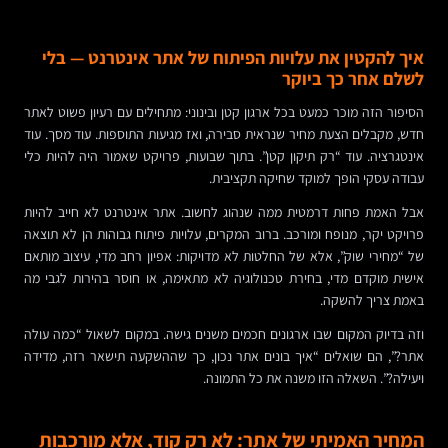
איך להקטין את עלויות הפיתוח של אתר אינטרנט — בלי
לשלם אחר כך ביוקר
הסיפור הזה מוכר כמעט בכל ארגון קטן ובינוני: מתחילים עם רעיון פשוט לאתר
חדש, מקבלים הצעת מחיר שנראית סבירה, ואז מגיעות התוספות. עוד מסך. עוד
אינטגרציה. עוד “רק תיקון קטן”. בתוך שבועות, פרויקט שאמור היה להיות כלי
עבודה עסקי הופך למוקד שחיקה תקציבית.
אבל האמת פחות דרמטית ממה שנהוג לחשוב. אתר אינטרנט לא חייב להיות
פרויקט יקר, מנופח ומורכב. ברוב המקרים, עלויות פיתוח גבוהות הן לא תוצאה
של “מחירי שוק”, אלא של החלטות לא מדויקות: אפיון רחב מדי, עיצוב מותאם
אישית מוקדם מדי, בחירת טכנולוגיה לא מתאימה, או חוסר בהירות לגבי מה
באמת צריך להשקה.
וזה בדיוק המקום שבו ארגונים חכמים משנים גישה. במקום לשאול “כמה עולה
אתר?”, הם שואלים “איך בונים אתר נכון, כך שההשקעה תישאר רזה, מדידה
ויעילה?”. השאלה הזו משנה את כל התמונה.
המחיר האמיתי של אתר: לא רק קוד, אלא מורכבות