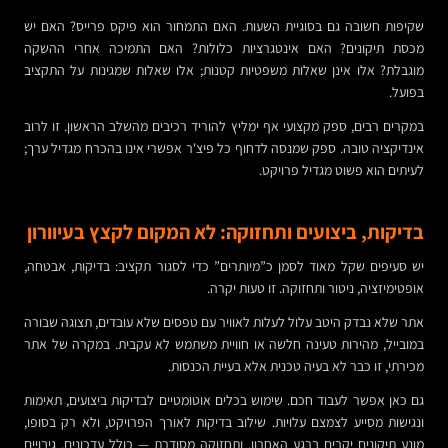
שקיפות חשובה גם בסוגיית השעות. האם התמחור הוא פיקס פרייס? האם יש
מכסת תיקונים? האם אינטגרציות כלולות? האם התמיכה אחרי ההשקה
מוגבלת? אלו אינן שאלות משפטיות קטנות; אלו שאלות שמגינות על התקציב
בפועל.
במקרים רבים, ספק מקצועי אף ימליץ להוריד רכיבים מהשלב הראשון. זו לרוב
אינדיקציה טובה. ספק שמנסה לדחוף כל פיצ'ר אפשרי אינו בהכרח מגדיל ערך;
לעיתים הוא פשוט מגדיל פרויקט.
בדיקות, ביצועים ותחזוקה: לא המקום לקצץ בעיוורון
יש סעיפים שקל מאוד לסמן כ”מיותרים” כדי לסגור תקציב: בדיקות, אבטחה,
אופטימיזציה, ניטור ותחזוקה. זו טעות יקרה.
אתר שלא נבדק היטב עלול לעלות לאוויר עם טפסים שלא עובדים, תצוגה שבורה
במובייל, מהירות טעינה חלשה או חוויית משתמש לא עקבית. במקרה של אתר
מכירתי, זו כבר לא בעיה טכנית אלא בעיית הכנסות.
גם כאן אפשר לעבוד חכם. שימוש בכלים אוטומטיים לבדיקות ביצועים, תאימות
ונגישות מסייע לצמצם עלויות. שילוב בדיקות לאורך הפרויקט, ולא רק בסופו,
מונע תיקונים יקרים ברגע האחרון. ותחזוקה מסודרת — כולל עדכונים, גיבויים