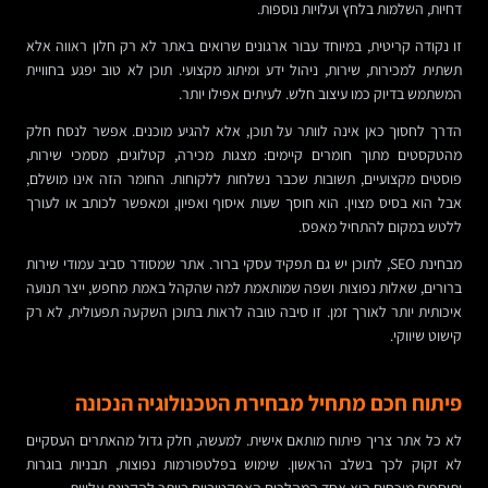
דחיות, השלמות בלחץ ועלויות נוספות.
זו נקודה קריטית, במיוחד עבור ארגונים שרואים באתר לא רק חלון ראווה אלא
תשתית למכירות, שירות, ניהול ידע ומיתוג מקצועי. תוכן לא טוב יפגע בחוויית
המשתמש בדיוק כמו עיצוב חלש. לעיתים אפילו יותר.
הדרך לחסוך כאן אינה לוותר על תוכן, אלא להגיע מוכנים. אפשר לנסח חלק
מהטקסטים מתוך חומרים קיימים: מצגות מכירה, קטלוגים, מסמכי שירות,
פוסטים מקצועיים, תשובות שכבר נשלחות ללקוחות. החומר הזה אינו מושלם,
אבל הוא בסיס מצוין. הוא חוסך שעות איסוף ואפיון, ומאפשר לכותב או לעורך
ללטש במקום להתחיל מאפס.
מבחינת SEO, לתוכן יש גם תפקיד עסקי ברור. אתר שמסודר סביב עמודי שירות
ברורים, שאלות נפוצות ושפה שמותאמת למה שהקהל באמת מחפש, ייצר תנועה
איכותית יותר לאורך זמן. זו סיבה טובה לראות בתוכן השקעה תפעולית, לא רק
קישוט שיווקי.
פיתוח חכם מתחיל מבחירת הטכנולוגיה הנכונה
לא כל אתר צריך פיתוח מותאם אישית. למעשה, חלק גדול מהאתרים העסקיים
לא זקוק לכך בשלב הראשון. שימוש בפלטפורמות נפוצות, תבניות בוגרות