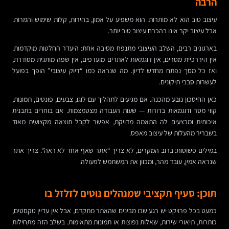
הרבה
עיצוב טוב הוא לא מותרות. הוא משפיע על אמון, בהירות, קלות שימוש והמרות.
אבל עיצוב יקר אינו בהכרח עיצוב טוב יותר.
בארגונים רבים, השלב העיצובי מתנפח מסיבה אחת: היעדר החלטות מוקדמות.
אין היררכיית מסרים, אין דוגמאות לאתרים מועדפים, אין שפה מותגית מסודרת,
ואז כל מסך נפתח מחדש לדיון. מה שנראה כמו “דיוק עיצובי” הופך בפועל
לעשרות סבבי תיקונים.
כאן החיסכון נובע מהכנה. אם מגיעים לתהליך עם לוגו, צבעים, פונטים, תמונות,
קווי מסר ודוגמאות ברורות — שעות העבודה מצטמצמות. אם בוחרים בתבנית
איכותית ומבצעים לה התאמה מדויקת, אפשר לקבל תוצאה מקצועית מאוד
בשבריר מהעלות של עיצוב מאפס.
במילים פשוטות: ברוב המקרים, לא צריך “אתר שאף אחד לא ראה”. צריך אתר
שנראה אמין, עובד מהר, ומכוון את המשתמש לפעולה.
תוכן: סעיף תקציבי שמנהלים נוטים לזלזל בו
כמעט בכל פרויקט יש רגע שבו מבינים שהאתר מתקדם, אבל אין עדיין טקסטים,
כותרות, תיאורי שירות, שאלות נפוצות או תמונות מתאימות. בשלב הזה מתחילות