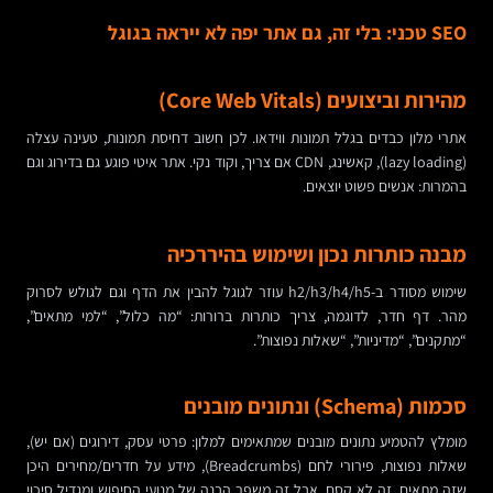
SEO טכני: בלי זה, גם אתר יפה לא ייראה בגוגל
מהירות וביצועים (Core Web Vitals)
אתרי מלון כבדים בגלל תמונות ווידאו. לכן חשוב דחיסת תמונות, טעינה עצלה
(lazy loading), קאשינג, CDN אם צריך, וקוד נקי. אתר איטי פוגע גם בדירוג וגם
בהמרות: אנשים פשוט יוצאים.
מבנה כותרות נכון ושימוש בהיררכיה
שימוש מסודר ב-h2/h3/h4/h5 עוזר לגוגל להבין את הדף וגם לגולש לסרוק
מהר. דף חדר, לדוגמה, צריך כותרות ברורות: “מה כלול”, “למי מתאים”,
“מתקנים”, “מדיניות”, “שאלות נפוצות”.
סכמות (Schema) ונתונים מובנים
מומלץ להטמיע נתונים מובנים שמתאימים למלון: פרטי עסק, דירוגים (אם יש),
שאלות נפוצות, פירורי לחם (Breadcrumbs), מידע על חדרים/מחירים היכן
שזה מתאים. זה לא קסם, אבל זה משפר הבנה של מנועי החיפוש ומגדיל סיכוי