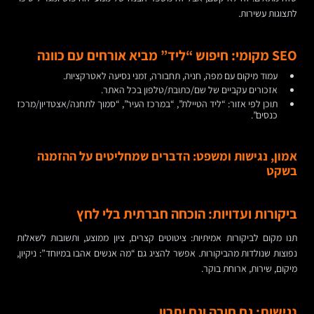
לתצוגות עשירות.
SEO מקומי: חיפוש “ליד” מביא אורחים עם כוונה
עמוד מיקום עם מפה, חניה, תחבורה, זמני נסיעה לאטרקציות.
אזכורים עקביים של שם/כתובת/טלפון בכל האתר.
תוכן לפי אזור: “ליד הטיילת”, “במרכז העיר”, “סמוך לתחנה/אצטדיון/מרכז
כנסים”.
אמון, נגישות ומשפט: הדברים שמחליטים על ההזמנה
בשקט
ביקורות ועדויות: הוכחה חברתית בלי לחץ
תנו מקום לביקורות אמיתיות: ציטוטים קצרים, ציון ממוצע, ותשובות לשאלות
נפוצות שנולדות מהביקורות. אפשר להציג גם “מה אנשים אהבו במיוחד”: ניקיון,
מיקום, שירות, ארוחת בוקר.
נגישות: גם חובה וגם יתרון