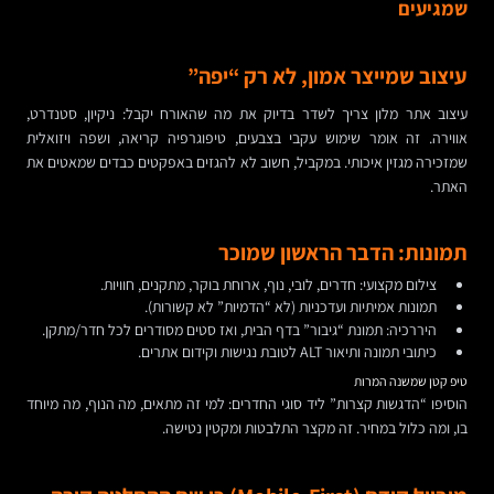
שמגיעים
עיצוב שמייצר אמון, לא רק “יפה”
עיצוב אתר מלון צריך לשדר בדיוק את מה שהאורח יקבל: ניקיון, סטנדרט,
אווירה. זה אומר שימוש עקבי בצבעים, טיפוגרפיה קריאה, ושפה ויזואלית
שמזכירה מגזין איכותי. במקביל, חשוב לא להגזים באפקטים כבדים שמאטים את
האתר.
תמונות: הדבר הראשון שמוכר
צילום מקצועי: חדרים, לובי, נוף, ארוחת בוקר, מתקנים, חוויות.
תמונות אמיתיות ועדכניות (לא “הדמיות” לא קשורות).
היררכיה: תמונת “גיבור” בדף הבית, ואז סטים מסודרים לכל חדר/מתקן.
כיתובי תמונה ותיאור ALT לטובת נגישות וקידום אתרים.
טיפ קטן שמשנה המרות
הוסיפו “הדגשות קצרות” ליד סוגי החדרים: למי זה מתאים, מה הנוף, מה מיוחד
בו, ומה כלול במחיר. זה מקצר התלבטות ומקטין נטישה.