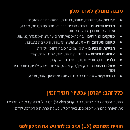
מבנה מומלץ לאתר מלון
דף בית
– ערך ייחודי, אווירה, יתרונות, והנעה ברורה להזמנה.
חדרים וסוויטות
– דפים נפרדים לכל סוג חדר עם תמונות, מפרט,
ומחיר/זמינות דרך מנוע הזמנות.
מתקנים ושירותים
– בריכה/ספא/חדר כושר/חניה/מסעדה/נגישות.
מיקום ואטרקציות
– מפה, הגעה, תחבורה, והמלצות בסביבה.
חבילות ומבצעים
– תוכן שמייצר סיבה להזמין ישירות.
אירועים וכנסים
– חללים, קיבולות, ציוד, טפסי יצירת קשר.
גלריה
– תמונות איכותיות, רצוי גם וידאו קצר.
שאלות נפוצות
– צ'ק-אין/צ'ק-אאוט, מדיניות ביטול, ילדים, חיות מחמד
ועוד.
יצירת קשר
– פרטים ברורים, וואטסאפ/טלפון, שעות, ומפה.
כלל זהב: “הזמן עכשיו” תמיד זמין
כפתור הזמנה צריך להיות ברור וקבוע (Sticky) במובייל ובדסקטופ. אל תכריחו
את האורח לחפש איך מזמינים. באתר מלון, פעולה אחת היא המרכז: להזמין.
חוויית משתמש (UX) ועיצוב: להרגיש את המלון לפני