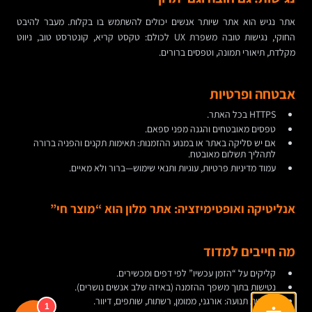
אתר נגיש הוא אתר שיותר אנשים יכולים להשתמש בו בקלות. מעבר להיבט
החוקי, נגישות טובה משפרת UX לכולם: טקסט קריא, קונטרסט טוב, ניווט
מקלדת, תיאורי תמונה, וטפסים ברורים.
אבטחה ופרטיות
HTTPS בכל האתר.
טפסים מאובטחים והגנה מפני ספאם.
אם יש סליקה באתר או במנוע ההזמנות: תאימות תקנים והפניה ברורה
לתהליך תשלום מאובטח.
עמוד מדיניות פרטיות, עוגיות ותנאי שימוש—ברור ולא מאיים.
אנליטיקה ואופטימיזציה: אתר מלון הוא “מוצר חי”
מה חייבים למדוד
קליקים על “הזמן עכשיו” לפי דפים ומכשירים.
נטישות בתוך משפך ההזמנה (באיזה שלב אנשים נושרים).
מקורות תנועה: אורגני, ממומן, רשתות, שותפים, דיוור.
1