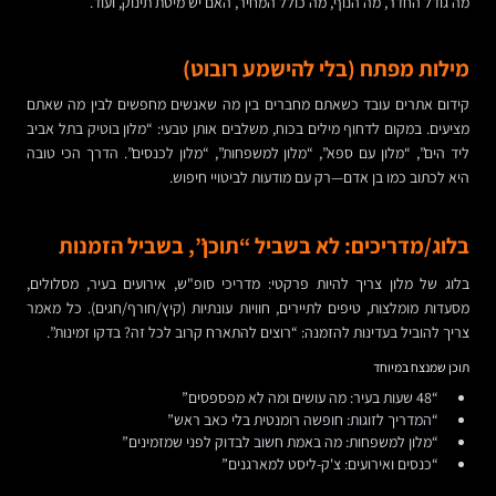
מה גודל החדר, מה הנוף, מה כולל המחיר, האם יש מיטת תינוק, ועוד.
מילות מפתח (בלי להישמע רובוט)
קידום אתרים עובד כשאתם מחברים בין מה שאנשים מחפשים לבין מה שאתם
מציעים. במקום לדחוף מילים בכוח, משלבים אותן טבעי: “מלון בוטיק בתל אביב
ליד הים”, “מלון עם ספא”, “מלון למשפחות”, “מלון לכנסים”. הדרך הכי טובה
היא לכתוב כמו בן אדם—רק עם מודעות לביטויי חיפוש.
בלוג/מדריכים: לא בשביל “תוכן”, בשביל הזמנות
בלוג של מלון צריך להיות פרקטי: מדריכי סופ"ש, אירועים בעיר, מסלולים,
מסעדות מומלצות, טיפים לתיירים, חוויות עונתיות (קיץ/חורף/חגים). כל מאמר
צריך להוביל בעדינות להזמנה: “רוצים להתארח קרוב לכל זה? בדקו זמינות”.
תוכן שמנצח במיוחד
“48 שעות בעיר: מה עושים ומה לא מפספסים”
“המדריך לזוגות: חופשה רומנטית בלי כאב ראש”
“מלון למשפחות: מה באמת חשוב לבדוק לפני שמזמינים”
“כנסים ואירועים: צ'ק-ליסט למארגנים”