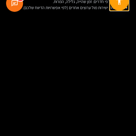
ביצועי דפי חדרים: זמן שהייה, גלילה, המרות.
הזמנות ישירות מול ערוצים אחרים (לפי אפשרויות הדיווח שלכם).
A/B טסטים קטנים שמביאים כסף
לא חייבים “לשבור את האתר”. לפעמים שינוי קטן עושה הבדל גדול: כותרת בדף
הבית, סדר הצגת חדרים, טקסט כפתור, הצגת יתרון להזמנה ישירה, או מיקום
הביקורות בדף חדר.
דוגמה למבחן פשוט
גרסה A: “הזמן עכשיו” בלבד. גרסה B: “הזמן עכשיו – כולל ביטול גמיש”.
התוספת הקטנה יכולה להפחית חשש ולהעלות המרות, במיוחד בעונות לא
יציבות.
בחירת טכנולוגיה ותהליך עבודה: איך לא ללכת לאיבוד
CMS ותשתית
אפשר לבנות אתר מלון על מערכות שונות (וורדפרס, מערכות ייעודיות למלונות,
או פיתוח מותאם). מה שחשוב הוא לא “מה הכי טרנדי”, אלא: ניהול תוכן קל