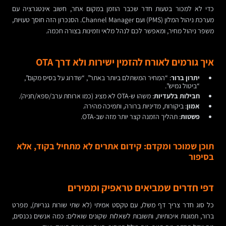
כדי לא למכור בטעות חדר שכבר הוזמן במקום אחר, חשוב אינטגרציה עם
מערכת ניהול המלון (PMS) ועם Channel Manager. הסנכרון הזה חוסך טעויות,
משפר ניהול מחיר, ומאפשר לכם לנהל מלאי וזמינות בצורה חכמה.
איך גורמים לאורח להזמין ישירות ולא דרך OTA
יתרון ברור
: “המחיר המשתלם ביותר באתר”, “שדרוג על בסיס מקום”,
“ביטול גמיש”.
חבילות בלעדיות
: משהו ש-OTA לא מציג (כמו ארוחת ערב/ספא/חניה).
אמון
: ביקורות, מדיניות ברורה, ותמיכה מהירה.
פשטות
: תהליך הזמנה קצר יותר מזה שב-OTA.
תוכן שמוכר ומקדם: קידום אתרים לא מתחיל בקוד, אלא
בסיפור
דפי חדרים שמביאים טראפיק וממירים
כל סוג חדר צריך דף משלו, עם טקסט אמיתי (לא שתי שורות גנריות), מפרט
ברור, תמונות איכותיות, ותשובות לשאלות שקונים שואלים: כמה אנשים נכנסים,