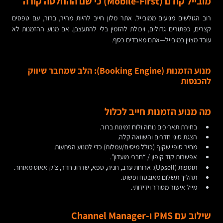
מובייל קודם (Mobile-First) כי שם ההחלטה קורה
רוב הגולשים מגיעים ממובייל. אתר מלון חייב להיות מהיר, ברור, עם טפסים
קצרים, כפתורים גדולים, ויכולת להזמין בלי להתעצבן. אם מנוע ההזמנות לא
עובד מצוין במובייל—אתם מאבדים כסף.
מנוע הזמנות (Booking Engine): הלב שמחבר שיווק
להכנסות
מה מנוע הזמנות חייב לכלול
בחירת תאריכים נוחה ולוח זמינות ברור.
הצגת סוגי חדרים והשוואה קלה.
מחיר סופי שקוף (כולל מיסים/עמלות) כדי למנוע הפתעות.
אפשרות קוד קופון / “חברי מועדון”.
תוספות (Upsell): ארוחת ערב, חניה, ספא, שדרוג חדר, צ'ק-אאוט מאוחר.
תהליך תשלום מאובטח ופשוט.
מייל אישור מסודר וידידותי.
שילוב עם PMS ו-Channel Manager