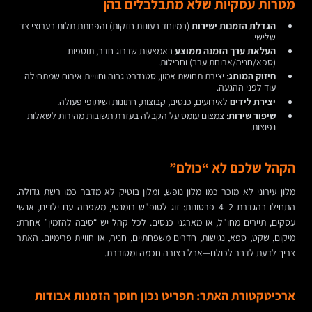
מטרות עסקיות שלא מתבלבלים בהן
הגדלת הזמנות ישירות
(במיוחד בעונות חזקות) והפחתת תלות בערוצי צד
שלישי.
העלאת ערך הזמנה ממוצע
באמצעות שדרוג חדר, תוספות
(ספא/חניה/ארוחת ערב) וחבילות.
חיזוק המותג
: יצירת תחושת אמון, סטנדרט גבוה וחוויית אירוח שמתחילה
עוד לפני ההגעה.
יצירת לידים
לאירועים, כנסים, קבוצות, חתונות ושיתופי פעולה.
שיפור שירות
: צמצום עומס על הקבלה בעזרת תשובות מהירות לשאלות
נפוצות.
הקהל שלכם לא “כולם”
מלון עירוני לא מוכר כמו מלון נופש, ומלון בוטיק לא מדבר כמו רשת גדולה.
התחילו בהגדרת 2–4 פרסונות: זוג לסופ"ש רומנטי, משפחה עם ילדים, אנשי
עסקים, תיירים מחו"ל, או מארגני כנסים. לכל קהל יש “סיבה להזמין” אחרת:
מיקום, שקט, ספא, נגישות, חדרים משפחתיים, חניה, או חוויית פרימיום. האתר
צריך לדעת לדבר לכולם—אבל בצורה חכמה ומסודרת.
ארכיטקטורת האתר: תפריט נכון חוסך הזמנות אבודות