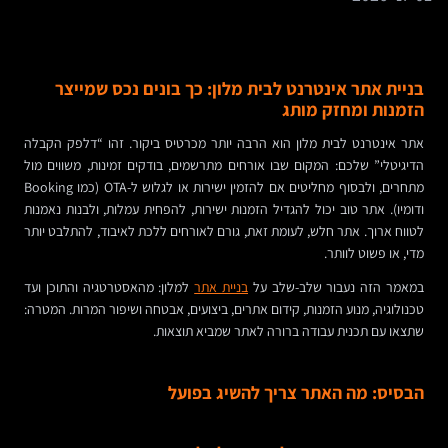
בניית אתר אינטרנט לבית מלון: כך בונים נכס שמייצר
הזמנות ומחזק מותג
אתר אינטרנט לבית מלון הוא הרבה יותר מכרטיס ביקור. זהו “דלפק הקבלה
הדיגיטלי” שלכם: המקום שבו אורחים מתרשמים, בודקים זמינות, משווים מול
מתחרים, ולבסוף מחליטים אם להזמין ישירות או לגלוש ל-OTA (כמו Booking
ודומיו). אתר טוב יכול להגדיל הזמנות ישירות, להפחית עמלות, ולבנות נאמנות
לטווח ארוך. אתר חלש, לעומת זאת, גורם לאורחים ללכת לאיבוד, להתלבט יותר
מדי, או פשוט לוותר.
במאמר הזה נעבור שלב-שלב על
בניית אתר
למלון: מהאסטרטגיה והתוכן ועד
טכנולוגיה, מנוע הזמנות, קידום אתרים, ביצועים, אבטחה ושיפור המרות. המטרה:
שתצאו עם תכנית עבודה ברורה לאתר שמביא תוצאות.
הבסיס: מה האתר צריך להשיג בפועל