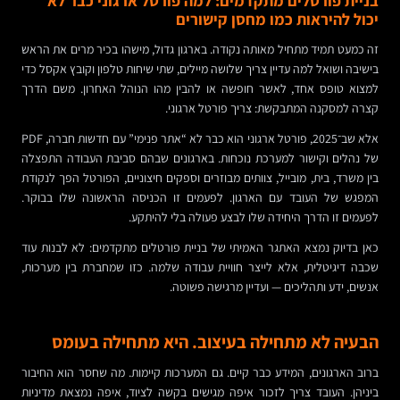
בניית פורטלים מתקדמים: למה פורטל ארגוני כבר לא
יכול להיראות כמו מחסן קישורים
זה כמעט תמיד מתחיל מאותה נקודה. בארגון גדול, מישהו בכיר מרים את הראש
בישיבה ושואל למה עדיין צריך שלושה מיילים, שתי שיחות טלפון וקובץ אקסל כדי
למצוא טופס אחד, לאשר חופשה או להבין מהו הנוהל האחרון. משם הדרך
קצרה למסקנה המתבקשת: צריך פורטל ארגוני.
אלא שב־2025, פורטל ארגוני הוא כבר לא “אתר פנימי” עם חדשות חברה, PDF
של נהלים וקישור למערכת נוכחות. בארגונים שבהם סביבת העבודה התפצלה
בין משרד, בית, מובייל, צוותים מבוזרים וספקים חיצוניים, הפורטל הפך לנקודת
המפגש של העובד עם הארגון. לפעמים זו הכניסה הראשונה שלו בבוקר.
לפעמים זו הדרך היחידה שלו לבצע פעולה בלי להיתקע.
כאן בדיוק נמצא האתגר האמיתי של בניית פורטלים מתקדמים: לא לבנות עוד
שכבה דיגיטלית, אלא לייצר חוויית עבודה שלמה. כזו שמחברת בין מערכות,
אנשים, ידע ותהליכים — ועדיין מרגישה פשוטה.
הבעיה לא מתחילה בעיצוב. היא מתחילה בעומס
ברוב הארגונים, המידע כבר קיים. גם המערכות קיימות. מה שחסר הוא החיבור
ביניהן. העובד צריך לזכור איפה מגישים בקשה לציוד, איפה נמצאת מדיניות