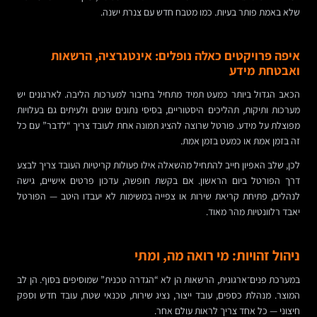
שלא באמת פותר בעיות. כמו מטבח חדש עם צנרת ישנה.
איפה פרויקטים כאלה נופלים: אינטגרציה, הרשאות
ואבטחת מידע
הכאב הגדול ביותר כמעט תמיד מתחיל בחיבור למערכות הליבה. לארגונים יש
מערכות ותיקות, תהליכים היסטוריים, בסיסי נתונים שונים ולעיתים גם בעלויות
מפוצלת על מידע. פורטל שרוצה להציג תמונה אחת לעובד צריך “לדבר” עם כל
זה בזמן אמת או כמעט בזמן אמת.
לכן, שלב האפיון חייב להתחיל מהשאלה אילו פעולות קריטיות העובד צריך לבצע
דרך הפורטל ביום הראשון. אם בקשת חופשה, עדכון פרטים אישיים, גישה
לנהלים, פתיחת קריאת שירות או צפייה במשימות לא יעבדו היטב — הפורטל
יאבד רלוונטיות מהר מאוד.
ניהול זהויות: מי רואה מה, ומתי
במערכת פנים־ארגונית, הרשאות הן לא “הגדרה טכנית” שמוסיפים בסוף. הן לב
המוצר. מנהלת כספים, עובד ייצור, נציג שירות, טכנאי שטח, עובד חדש וספק
חיצוני — כל אחד צריך לראות עולם אחר.