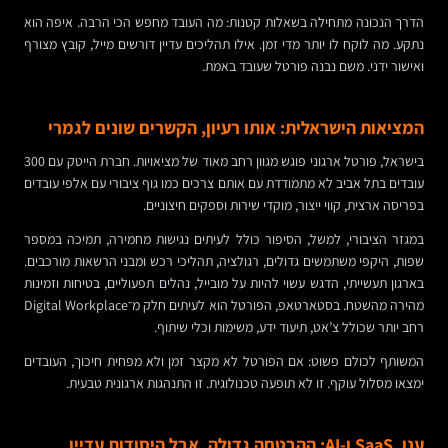
הדרך הנכונה מתחילה בשאלות קטנות: מה העובד מחפש הכי הרבה. איפה הוא
נתקע. מה לוקח לו יותר מדי זמן. אילו תהליכים עדיין דורשים מייל, קובץ מצורף
ואישור ידני. משם נבנה פורטל שעובד באמת.
המציאות הישראלית: אותו רעיון, הקשרים שונים לגמרי
בישראל, פורטל ארגוני פוגש מגוון רחב מאוד של מציאויות. חברת הייטק עם 300
עובדים בתל אביב לא מתמודדת עם אותם צרכים כמו גוף ציבורי עם אלפי עובדים
בפריסה ארצית, קווי ייצור, מוקדי שירות וספקים חיצוניים.
במגזר הציבורי, למשל, הסיפור כולל לעיתים נגישות מחמירה, תמיכה במספר
שפות, היקפי משתמשים גדולים, רגולציה, תהליכי רכש ומבני הרשאות מורכבים.
בארגון תעשייתי, הדגש עשוי להיות על מובייל, נהלים תפעוליים, בטיחות וזמינות
מהירה מהשטח. בסטארטאפ, הפורטל הוא לעיתים חלק מ־Digital Workplace
רחב יותר שכולל צ’אט, תיעוד ידע, משימות וכלי שיתוף.
המשותף לכולם פשוט: אם הפורטל לא מקצר זמן ולא מפחית חיכוך, העובדים
ימצאו מסלול עוקף. זו לא תופעה טכנולוגית. זו התנהגות ארגונית טבעית.
ענן, SaaS ו-AI: ההבטחה גדולה, אבל היסודות עדיין