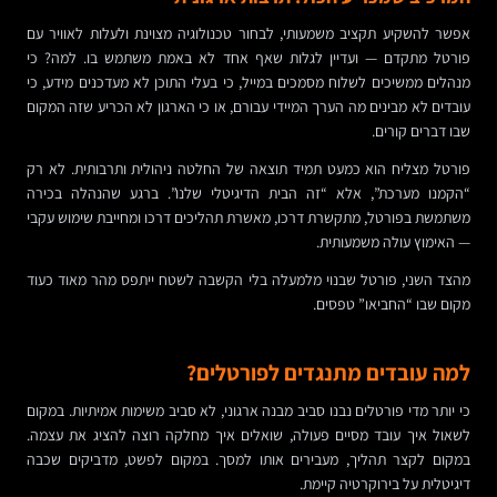
אפשר להשקיע תקציב משמעותי, לבחור טכנולוגיה מצוינת ולעלות לאוויר עם
פורטל מתקדם — ועדיין לגלות שאף אחד לא באמת משתמש בו. למה? כי
מנהלים ממשיכים לשלוח מסמכים במייל, כי בעלי התוכן לא מעדכנים מידע, כי
עובדים לא מבינים מה הערך המיידי עבורם, או כי הארגון לא הכריע שזה המקום
שבו דברים קורים.
פורטל מצליח הוא כמעט תמיד תוצאה של החלטה ניהולית ותרבותית. לא רק
“הקמנו מערכת”, אלא “זה הבית הדיגיטלי שלנו”. ברגע שהנהלה בכירה
משתמשת בפורטל, מתקשרת דרכו, מאשרת תהליכים דרכו ומחייבת שימוש עקבי
— האימוץ עולה משמעותית.
מהצד השני, פורטל שבנוי מלמעלה בלי הקשבה לשטח ייתפס מהר מאוד כעוד
מקום שבו “החביאו” טפסים.
למה עובדים מתנגדים לפורטלים?
כי יותר מדי פורטלים נבנו סביב מבנה ארגוני, לא סביב משימות אמיתיות. במקום
לשאול איך עובד מסיים פעולה, שואלים איך מחלקה רוצה להציג את עצמה.
במקום לקצר תהליך, מעבירים אותו למסך. במקום לפשט, מדביקים שכבה
דיגיטלית על בירוקרטיה קיימת.