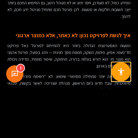
המידע כפול, לא מעודכן, חסר תיוג או לא מנוהל היטב, גם החיפוש החכם ביותר
ייצר תשובות חלקיות או מטעות. לכן פורטל חכם מתחיל מניהול ידע חכם, לא
להפך.
איך לגשת לפרויקט נכון: לא כאתר, אלא כמוצר ארגוני
הטעות האסטרטגית הגדולה ביותר היא להתייחס לפורטל כאל פרויקט
חד־פעמי. אפיון, פיתוח, השקה, תמונת מסך חגיגית — וזהו. בפועל, פורטל ארגוני
הוא מוצר חי. הוא דורש בעלות ברורה, תחזוקה, שיפור מתמיד, מדידה ויכולת
להגיב לשינויים בארגון.
1
הדרך החכמה יותר מתחילה מסיפורי שימוש. לא “רשימת פיצ’רים”, אלא
סיטואציות: עובד חדש ביום הראשון, מנהלת שצריכה לאשר בקשות, טכנאי
שמחפש נוהל בטלפון, עובד ששכח סיסמה, ספק חיצוני שצריך מסמך מדויק.
כשהולכים דרך תרחישים, רואים מהר מה חיוני ומה רק נחמד.
מכאן מגיעה גם השאלה הניהולית החשובה מכולן: מי בעל הבית. בלי גורם אחראי
— מנהל מוצר פנים־ארגוני, מנהל דיגיטל ארגוני או מקביל — הפורטל הופך מהר
למחסן. עוד קישור, עוד מסמך, עוד עמוד. ובסוף, שוב, אף אחד לא מוצא כלום.