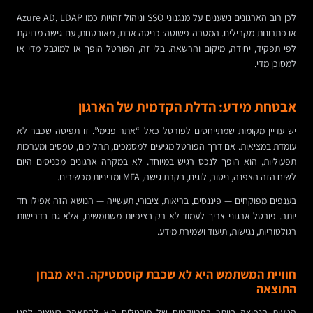
לכן רוב הארגונים נשענים על מנגנוני SSO וניהול זהויות כמו Azure AD, LDAP
או פתרונות מקבילים. המטרה פשוטה: כניסה אחת, מאובטחת, עם גישה מדויקת
לפי תפקיד, יחידה, מיקום והרשאה. בלי זה, הפורטל הופך או למוגבל מדי או
למסוכן מדי.
אבטחת מידע: הדלת הקדמית של הארגון
יש עדיין מקומות שמתייחסים לפורטל כאל “אתר פנימי”. זו תפיסה שכבר לא
עומדת במציאות. אם דרך הפורטל מגיעים למסמכים, תהליכים, טפסים ומערכות
תפעוליות, הוא הופך לנכס רגיש במיוחד. לא במקרה ארגונים מכניסים היום
לשיח הזה הצפנה, ניטור, לוגים, בקרת גישה, MFA ומדיניות מכשירים.
בענפים מפוקחים — פיננסים, בריאות, ציבורי, תעשייה — הנושא הזה אפילו חד
יותר. פורטל ארגוני צריך לעמוד לא רק בציפיות משתמשים, אלא גם בדרישות
רגולטוריות, נגישות, תיעוד ושמירת מידע.
חוויית המשתמש היא לא שכבת קוסמטיקה. היא מבחן
התוצאה
הטעות הנפוצה ביותר בפרויקטים של פורטלים היא להתאהב בעיצוב לפני