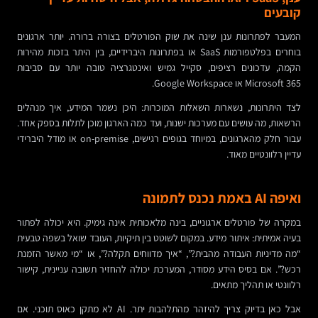
קובעים
המעבר לפתרונות ענן שינה את שוק הפורטלים בצורה ברורה. יותר ארגונים
בוחרים בפלטפורמות SaaS או בפתרונות היברידיים, בין היתר בזכות מהירות
הקמה, עדכונים רציפים, סקייל גמיש ואינטגרציה טובה יותר עם סביבות
Microsoft 365 או Google Workspace.
לצד היתרונות, נשארות השאלות המוכרות: היכן נשמר המידע, איך מנהלים
הרשאות, מה עושים עם מערכות ישנות, ועד כמה הארגון מוכן לתלות בספק אחד.
עבור חלק מהארגונים, במיוחד בגופים רגישים, on-premise או מודל היברידי
עדיין רלוונטיים מאוד.
ואיפה AI באמת נכנס לתמונה
במקרה של פורטלים ארגוניים, בינה מלאכותית אינה גימיק. היא יכולה לפתור
בעיה אמיתית: איתור מידע. במקום לשוטט בין תיקיות, העובד שואל בשפה טבעית
“מה מדיניות העבודה מהבית?”, “איך מדווחים תקלה?”, או “מי מאשר הזמנת
רכש?”. אם בסיס הידע מסודר, המערכת יכולה להחזיר תשובה עניינית, קישור
רלוונטי או תהליך מתאים.
אבל כאן בדיוק צריך להיזהר מהתלהבות יתר. AI לא מתקן כאוס תוכני. אם