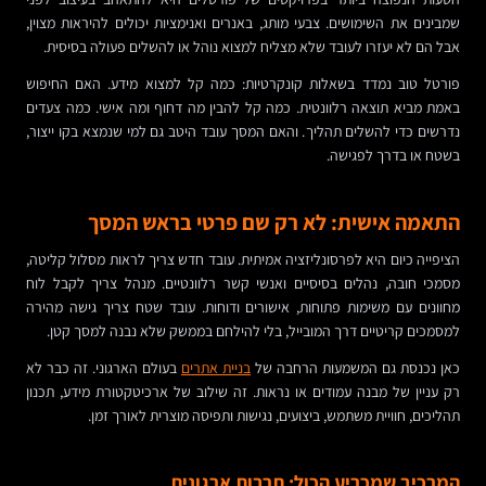
שמבינים את השימושים. צבעי מותג, באנרים ואנימציות יכולים להיראות מצוין,
אבל הם לא יעזרו לעובד שלא מצליח למצוא נוהל או להשלים פעולה בסיסית.
פורטל טוב נמדד בשאלות קונקרטיות: כמה קל למצוא מידע. האם החיפוש
באמת מביא תוצאה רלוונטית. כמה קל להבין מה דחוף ומה אישי. כמה צעדים
נדרשים כדי להשלים תהליך. והאם המסך עובד היטב גם למי שנמצא בקו ייצור,
בשטח או בדרך לפגישה.
התאמה אישית: לא רק שם פרטי בראש המסך
הציפייה כיום היא לפרסונליזציה אמיתית. עובד חדש צריך לראות מסלול קליטה,
מסמכי חובה, נהלים בסיסיים ואנשי קשר רלוונטיים. מנהל צריך לקבל לוח
מחוונים עם משימות פתוחות, אישורים ודוחות. עובד שטח צריך גישה מהירה
למסמכים קריטיים דרך המובייל, בלי להילחם בממשק שלא נבנה למסך קטן.
כאן נכנסת גם המשמעות הרחבה של
בניית אתרים
בעולם הארגוני. זה כבר לא
רק עניין של מבנה עמודים או נראות. זה שילוב של ארכיטקטורת מידע, תכנון
תהליכים, חוויית משתמש, ביצועים, נגישות ותפיסה מוצרית לאורך זמן.
המרכיב שמכריע הכול: תרבות ארגונית