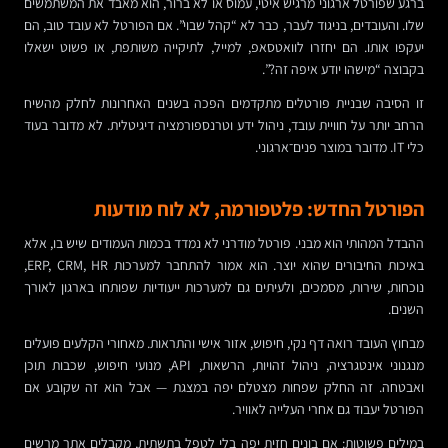
ברגע שפורטל ארגוני מרגיש איטי, עמוס או לא ברור, הוא מאבד את המשתמשים
שלו. והעובדים, בניגוד לעבר, כבר לא “קהל שבוי”. אם הפורטל לא עובד טוב, הם
יעקפו אותו. הם יחזרו לוואטסאפ, למייל, לתיקייה משותפת, או פשוט ישאלו
בקבוצה “מישהו יודע איפה זה?”.
זו הסיבה שבניית פורטלים מתקדמים הפכה בשנים האחרונות לחלק מהשיח
הרחב יותר על חוויית עובד, ניהול ידע וטרנספורמציה דיגיטלית. לא מדובר בעוד
כלי IT. מדובר במוצר פנים־ארגוני.
הפורטל החדש: פלטפורמה, לא לוח מודעות
ההבדל המהותי הוא מבני. פורטל מודרני לא נמדד בכמות העמודים שיש בו, אלא
באיכות החיבורים שהוא יוצר. הוא אמור להתחבר למערכות ERP, CRM, HR,
נוכחות, שירות, מסמכים, ולעיתים גם למערכות ייעודיות שפותחו בארגון לאורך
השנים.
מבחוץ העובד רואה דף נקי, חיפוש, אזור אישי והתראות. מאחורי הקלעים פועלים
מנגנוני אינטגרציה, ניהול זהויות, הרשאות, API, מנועי חיפוש, שכבות תוכן
ואבטחה. זה החלק שפחות מצטלם יפה במצגת — אבל הוא זה שקובע אם
הפורטל יעבוד גם אחרי העלייה לאוויר.
במילים פשוטות: אם בונים חזית יפה בלי לטפל בתשתית, מקבלים אתר מרשים