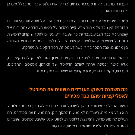
העבודה מהבית, לאיזו מערכת נכנסים כדי לראות תלוש שכר, ומי בכלל מעדכן
את הנוהל האחרון.
מחקרי חיפוש מידע במקום העבודה מצביעים שוב ושוב על אותה תופעה: עובדים
מבזבזים זמן ניכר על איתור מידע קיים במקום על ביצוע העבודה עצמה. דוח של
McKinsey כבר הצביע בעבר על כך שעובדי ידע עשויים להקדיש קרוב לחמישית
מזמנם לחיפוש מידע או לאיתור עמיתים שיכולים לעזור. המספר המדויק משתנה
בין ארגונים, אבל המסר ברור: כשהידע מפוזר, הפרודוקטיביות נשחקת.
פורטל ארגוני טוב אמור לצמצם בדיוק את החיכוך הזה. לא רק לרכז קישורים,
אלא לייצר “כניסה אחת” לעולם הדיגיטלי של הארגון: מסמכים, תהליכים,
מערכות, תקשורת פנים, ידע מקצועי והרשאות — במקום אחד.
מה השתנה בשוק: העובדים משווים את הפורטל
לאפליקציות שהם כבר מכירים
הפער הגדול בין אינטראנט ישן לפורטל ארגוני מודרני לא נובע רק מטכנולוגיה.
הוא נובע מציפיות. העובדים לא מגיעים למסך ריק. הם מגיעים עם סטנדרט. הם
רגילים לחיפוש מהיר, להמלצות רלוונטיות, לניווט אינטואיטיבי, למסכים שעובדים
היטב מהנייד ולתהליכים שנמשכים שניות, לא דקות.