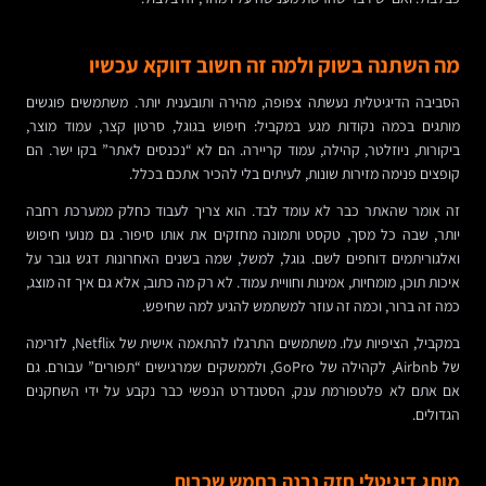
מה השתנה בשוק ולמה זה חשוב דווקא עכשיו
הסביבה הדיגיטלית נעשתה צפופה, מהירה ותובענית יותר. משתמשים פוגשים
מותגים בכמה נקודות מגע במקביל: חיפוש בגוגל, סרטון קצר, עמוד מוצר,
ביקורות, ניוזלטר, קהילה, עמוד קריירה. הם לא “נכנסים לאתר” בקו ישר. הם
קופצים פנימה מזירות שונות, לעיתים בלי להכיר אתכם בכלל.
זה אומר שהאתר כבר לא עומד לבד. הוא צריך לעבוד כחלק ממערכת רחבה
יותר, שבה כל מסך, טקסט ותמונה מחזקים את אותו סיפור. גם מנועי חיפוש
ואלגוריתמים דוחפים לשם. גוגל, למשל, שמה בשנים האחרונות דגש גובר על
איכות תוכן, מומחיות, אמינות וחוויית עמוד. לא רק מה כתוב, אלא גם איך זה מוצג,
כמה זה ברור, וכמה זה עוזר למשתמש להגיע למה שחיפש.
במקביל, הציפיות עלו. משתמשים התרגלו להתאמה אישית של Netflix, לזרימה
של Airbnb, לקהילה של GoPro, ולממשקים שמרגישים “תפורים” עבורם. גם
אם אתם לא פלטפורמת ענק, הסטנדרט הנפשי כבר נקבע על ידי השחקנים
הגדולים.
מותג דיגיטלי חזק נבנה בחמש שכבות