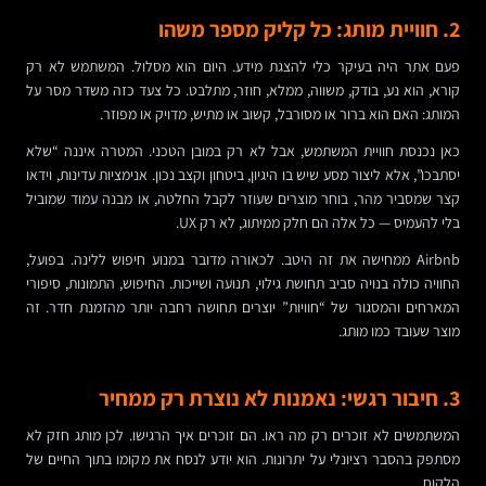
2. חוויית מותג: כל קליק מספר משהו
פעם אתר היה בעיקר כלי להצגת מידע. היום הוא מסלול. המשתמש לא רק
קורא, הוא נע, בודק, משווה, ממלא, חוזר, מתלבט. כל צעד כזה משדר מסר על
המותג: האם הוא ברור או מסורבל, קשוב או מתיש, מדויק או מפוזר.
כאן נכנסת חוויית המשתמש, אבל לא רק במובן הטכני. המטרה איננה “שלא
יסתבכו”, אלא ליצור מסע שיש בו היגיון, ביטחון וקצב נכון. אנימציות עדינות, וידאו
קצר שמסביר מהר, בוחר מוצרים שעוזר לקבל החלטה, או מבנה עמוד שמוביל
בלי להעמיס — כל אלה הם חלק ממיתוג, לא רק UX.
Airbnb ממחישה את זה היטב. לכאורה מדובר במנוע חיפוש ללינה. בפועל,
החוויה כולה בנויה סביב תחושת גילוי, תנועה ושייכות. החיפוש, התמונות, סיפורי
המארחים והמסגור של “חוויות” יוצרים תחושה רחבה יותר מהזמנת חדר. זה
מוצר שעובד כמו מותג.
3. חיבור רגשי: נאמנות לא נוצרת רק ממחיר
המשתמשים לא זוכרים רק מה ראו. הם זוכרים איך הרגישו. לכן מותג חזק לא
מסתפק בהסבר רציונלי על יתרונות. הוא יודע לנסח את מקומו בתוך החיים של
הלקוח.