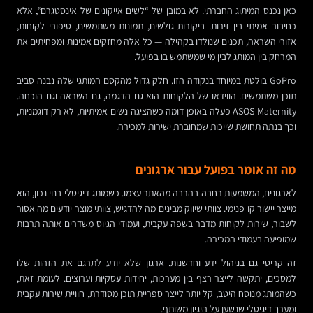
כאן נכנס המיתוג החברתי. לא במובן של “לשים אייקונים של אינסטגרם”, אלא
כחיבור אמיתי בין זירות. ביקורות גולשים, תמונות משתמשים, סיפורי לקוחות,
אזורי השראה, תכנים שנולדו בקהילה — כל אלה מחזקים אמינות ומפחיתים את
המרחק בין המותג לבין מי שמשתמש בו בפועל.
GoPro בולטת במיוחד בנקודה הזו. חלק גדול מהקסם המותגי שלה נבנה סביב
תוכן משתמשים. הווידאו של הלקוחות הוא גם הדגמה, גם השראה וגם הוכחה.
ASOS Maternity פעלה באופן דומה כשהציגה נשים אמיתיות, לא רק דוגמניות,
וכך בנתה תחושת שייכות שמחוברת ישירות למכירה.
מה זה אומר בפועל עבור ארגונים
לארגונים, המשמעות רחבה בהרבה מהאתר עצמו. כשמותג דיגיטלי בנוי נכון, הוא
מייצר יישור קו פנימי. צוותי שיווק מבינים מה להדגיש, צוותי מוצר יודעים מה אסור
לשבור, שירות לקוחות מדבר בשפה עקבית, ועמודי הגיוס משדרים אותה תרבות
שמופיעה בעמודי המכירה.
זה קריטי גם בניהול ידע וחדשנות. ארגון שלא יודע לתרגם את הזהות שלו
למסכים, יתקשה לייצר רצף בין מערכות, יחידות עסקיות וערוצים. לעומת זאת,
כשהמותג מנוסח היטב, קל יותר לייצר ספריית תוכן מסודרת, חוויית שירות עקבית
ומערך דיגיטלי שנשען על היגיון משותף.