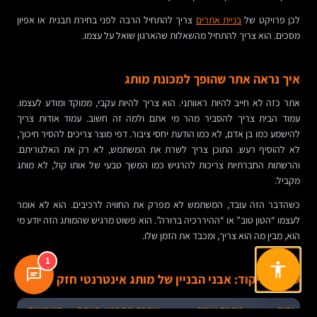
לכן פרויקט של
בניית אתרים
צריך להתחיל הרבה לפני בחירת תבנית או אפיון
מסכים. הוא צריך להתחיל מהשאלות שהארגון שואל על עצמו.
איך נראה אתר שהופך למכונת מותג
אתר כזה לא חייב להיות ראוותני. הוא צריך להיות עקבי, ממוקד ומודע לעצמו.
עמוד הבית צריך להסביר מהר מי אתם ולמה זה חשוב. עמוד אודות צריך
להישמע כמו בן אדם, לא כמו הודעת יחסי ציבור. דפי מוצר צריכים להסיר חיכוך,
לא להוסיף רעש. התוכן צריך לשרת את המשתמש, לא רק את האלגוריתם.
והרשתות החברתיות צריכות להרגיש כמו המשך טבעי של אותו קול, לא מותג
מקביל.
כשהדבר הזה עובד, המשתמש לא מפרק את החוויה לרכיבים. הוא לא אומר
לעצמו “הטון טוב” או “ההיררכיה ברורה”. הוא פשוט מרגיש שהמותג הזה יודע מי
הוא, מבין מה הוא צריך, ומכבד את הזמן שלו.
1
טבלת מיקוד: אבני הבניין של מותג אינטרנטי חזק
יסוד
מה זה אומר
איך זה מתבטא באתר
דוגמאות