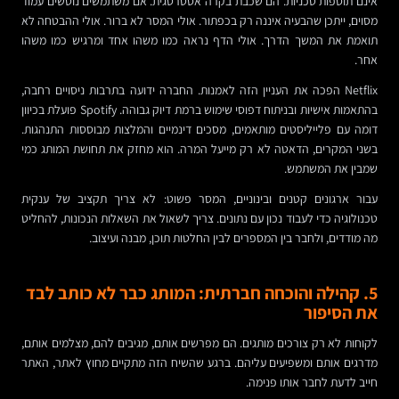
אינם תוספות טכניות. הם שכבת בקרה אסטרטגית. אם משתמשים נוטשים עמוד
מסוים, ייתכן שהבעיה איננה רק בכפתור. אולי המסר לא ברור. אולי ההבטחה לא
תואמת את המשך הדרך. אולי הדף נראה כמו משהו אחד ומרגיש כמו משהו
אחר.
Netflix הפכה את העניין הזה לאמנות. החברה ידועה בתרבות ניסויים רחבה,
בהתאמות אישיות ובניתוח דפוסי שימוש ברמת דיוק גבוהה. Spotify פועלת בכיוון
דומה עם פלייליסטים מותאמים, מסכים דינמיים והמלצות מבוססות התנהגות.
בשני המקרים, הדאטה לא רק מייעל המרה. הוא מחזק את תחושת המותג כמי
שמבין את המשתמש.
עבור ארגונים קטנים ובינוניים, המסר פשוט: לא צריך תקציב של ענקית
טכנולוגיה כדי לעבוד נכון עם נתונים. צריך לשאול את השאלות הנכונות, להחליט
מה מודדים, ולחבר בין המספרים לבין החלטות תוכן, מבנה ועיצוב.
5. קהילה והוכחה חברתית: המותג כבר לא כותב לבד
את הסיפור
לקוחות לא רק צורכים מותגים. הם מפרשים אותם, מגיבים להם, מצלמים אותם,
מדרגים אותם ומשפיעים עליהם. ברגע שהשיח הזה מתקיים מחוץ לאתר, האתר
חייב לדעת לחבר אותו פנימה.