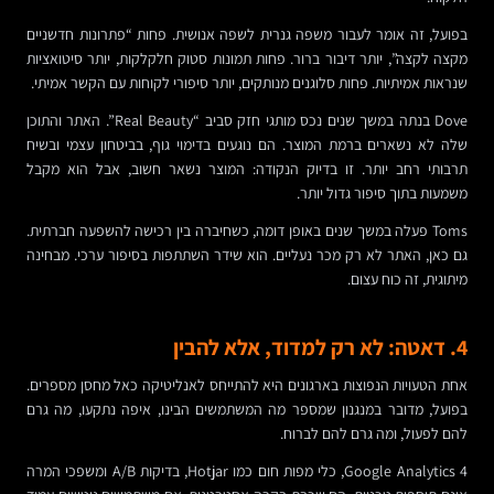
בפועל, זה אומר לעבור משפה גנרית לשפה אנושית. פחות “פתרונות חדשניים
מקצה לקצה”, יותר דיבור ברור. פחות תמונות סטוק חלקלקות, יותר סיטואציות
שנראות אמיתיות. פחות סלוגנים מנותקים, יותר סיפורי לקוחות עם הקשר אמיתי.
Dove בנתה במשך שנים נכס מותגי חזק סביב “Real Beauty”. האתר והתוכן
שלה לא נשארים ברמת המוצר. הם נוגעים בדימוי גוף, בביטחון עצמי ובשיח
תרבותי רחב יותר. זו בדיוק הנקודה: המוצר נשאר חשוב, אבל הוא מקבל
משמעות בתוך סיפור גדול יותר.
Toms פעלה במשך שנים באופן דומה, כשחיברה בין רכישה להשפעה חברתית.
גם כאן, האתר לא רק מכר נעליים. הוא שידר השתתפות בסיפור ערכי. מבחינה
מיתוגית, זה כוח עצום.
4. דאטה: לא רק למדוד, אלא להבין
אחת הטעויות הנפוצות בארגונים היא להתייחס לאנליטיקה כאל מחסן מספרים.
בפועל, מדובר במנגנון שמספר מה המשתמשים הבינו, איפה נתקעו, מה גרם
להם לפעול, ומה גרם להם לברוח.
Google Analytics 4, כלי מפות חום כמו Hotjar, בדיקות A/B ומשפכי המרה