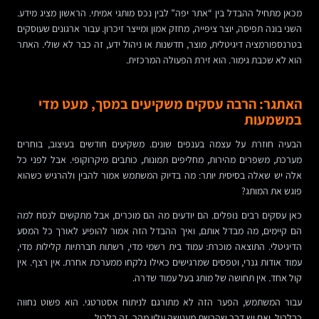
מכאן מתחיל ההבדל בין “אתר יפה” לבין נכס מותגי אמיתי. הראשון מציג מידע.
השני בונה תפיסה, יוצר ציפייה, מחזק אמון ומייצר זיכרון. עבור ארגונים שעוסקים
בטרנספורמציה דיגיטלית, מוצר, חדשנות או ניהול ידע, זה כבר לא שולי. האתר
הוא לא שכבת גימור. הוא זירת הפעולה המרכזית.
האתגר: הרבה עסקים משקיעים במסך, מעט מדי
במשמעות
הבעיה חוזרת על עצמה בענפים שונים. משקיעים חודשים בעיצוב, בוחרים
מערכת, משפרים מהירות, מחליפים תמונות, כותבים מיקרוקופי. אבל לפני כל
אלה יש שאלה בסיסית יותר: מה בדיוק המשתמש אמור להבין ולהרגיש כשהוא
פוגש את המותג?
כאן עסקים רבים נופלים. הם יודעים מה הם מוכרים, אבל מתקשים לנסח למה
הם קיימים, מה מבדל אותם, ואיך ההבדל הזה אמור להופיע לאורך כל המסע
הדיגיטלי. התוצאה מוכרת: עמוד בית רשמי מדי, רשתות חברתיות קלילות מדי,
עמוד אודות גנרי, וטפסים שמרגישים כאילו נלקחו ממערכת אחרת. אין רצף. אין
קול אחד. אין תחושה של מותג בעל עמוד שדרה.
עבור המשתמש, הפער הזה לא מתורגם לניתוח אסטרטגי. הוא פשוט נחווה
כבלבול. ואם יש דבר שהרשת מענישה עליו מהר, זה בלבול.