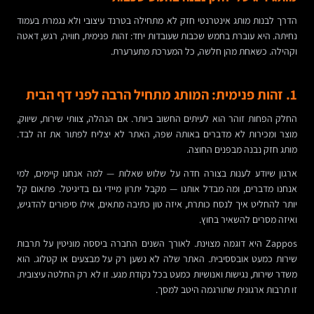
הדרך לבנות מותג אינטרנטי חזק לא מתחילה בטרנד עיצובי ולא נגמרת בעמוד
נחיתה. היא עוברת בחמש שכבות שעובדות יחד: זהות פנימית, חוויה, רגש, דאטה
וקהילה. כשאחת מהן חלשה, כל המערכת מתערערת.
1. זהות פנימית: המותג מתחיל הרבה לפני דף הבית
החלק הפחות זוהר הוא לעיתים החשוב ביותר. אם הנהלה, צוותי שירות, שיווק,
מוצר ומכירות לא מדברים באותה שפה, האתר לא יצליח לפתור את זה לבד.
מותג חזק נבנה מבפנים החוצה.
ארגון שיודע לענות בצורה חדה על שלוש שאלות — למה אנחנו קיימים, למי
אנחנו מדברים, ומה מבדל אותנו — מקבל יתרון מיידי גם בדיגיטל. פתאום קל
יותר להחליט איך לנסח כותרת, איזה טון כתיבה מתאים, אילו סיפורים להדגיש,
ואיזה מסרים להשאיר בחוץ.
Zappos היא דוגמה מצוינת. לאורך השנים החברה ביססה מוניטין על תרבות
שירות כמעט אובססיבית. האתר שלה לא נשען רק על מבצעים או קטלוג. הוא
משדר שירות, נגישות ואנושיות כמעט בכל נקודת מגע. זו לא רק החלטה עיצובית.
זו תרבות ארגונית שתורגמה היטב למסך.