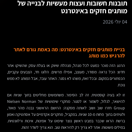
תובנות חשובות ועצות מעשיות לבנייה של
מותגים חזקים באינטרנט
04 יולי 2026
בניית מותגים חזקים באינטרנט: מה באמת גורם לאתר
להרגיש כמו מותג
הרגע הזה מוכר כמעט לכל מנהל, מנהלת שיווק או בעלת עסק שהשיקו אתר
חדש: הכל נראה מסודר, מעוצב, אפילו מרשים. הלוגו חד, הצבעים עקביים,
הכפתורים במקום. ובכל זאת, משהו לא נסגר. האתר עובד, אבל המותג לא ממש
נוכח.
זו לא בעיה קוסמטית. זה לב הסיפור. משתמשים מחליטים בתוך שניות אם
להישאר, לגלול, לשמור או לסגור. מחקרי שימושיות של Nielsen Norman
Group חזרו שוב ושוב לאותה מסקנה: הרושם הראשוני נבנה מהר מאוד,
ולעיתים בתוך פחות מ-10 שניות. במקביל, מחקרים אקדמיים על אסתטיקה ואמון
ברשת הראו שכבר במבט ראשון נוצר שיפוט על אמינות, איכות ורלוונטיות.
במילים פשוטות: אתר לא צריך רק להיראות טוב. הוא צריך לשדר זהות.