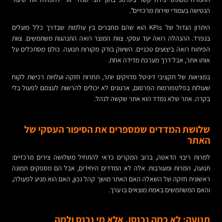
הנטישה בעמודי שירות מרכזיים”.
היתרון הגדול של KPIs הוא שהם מחברים בין עולמות שבדרך כלל פועלים
בנפרד. ההנהלה רואה יעד עסקי. צוות המוצר רואה התנהגות משתמשים. צוות
הפיתוח רואה ביצועים טכניים. השיווק בודק מקורות תנועה. כולם מסתכלים על
אותו אתר, אבל דרך מערכת מדידה אחת.
במציאות של תקציבי דיגיטל מדויקים יותר, תחרות חזקה ועלויות רכישת לקוח
שעולות בפלטפורמות הפרסום, ארגונים לא יכולים להרשות לעצמם לפעול בלי
בקרה. אתר שלא נמדד הוא אתר שקשה לנהל.
שלושת המדדים שמספרים את הסיפור העסקי של
האתר
למרות ריבוי הדאטה, ברוב המקרים כדאי להתחיל משלושה צירים מרכזיים:
תנועה, המרות ומעורבות. אלה לא המדדים היחידים, אבל הם מספקים תמונה
ראשונית חזקה של השאלה האם האתר מושך קהל נכון, האם הוא מניע לפעולה,
והאם המשתמשים באמת מוצאים בו ערך.
תנועה: לא כמה נכנסו, אלא מי נכנס ולמה