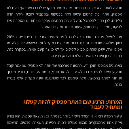
תנועה לאתר היא נקודת הפתיחה. אבל מספר מבקרים לבדו כמעט אף פעם לא
מספיק. אתר יכול לרשום עלייה חדה בכניסות ובמקביל להציג ירידה חדה
בלידים. לכן צריך להסתכל גם על איכות התנועה: מבקרים ייחודיים, מספר דפים
לביקור, משך ביקור ממוצע, שיעור נטישה ומקורות הגעה.
אם, למשל, אתר חדשות רוצה להגדיל את מספר המבקרים הייחודיים ב-20%
בתוך שלושה חודשים, זה יעד ברור. אבל אם במקביל זמן השהייה לא עולה, או
אפילו יורד, ייתכן שהתוכן מביא קליקים אך לא מייצר קשב אמיתי. במקרה כזה,
המדד הנכון אינו רק חשיפה אלא גם עומק צריכה.
בארגונים מבוססי תוכן וידע, התמונה מורכבת עוד יותר. לא מספיק שמאמר יקבל
תנועה; חשוב לדעת אם הגולש עבר לעמוד נוסף, נרשם לעדכונים, הוריד מסמך
או חזר לאתר בהמשך. אלה סימנים לכך שהתנועה אינה מקרית אלא בעלת
כוונה.
המרות: הרגע שבו האתר מפסיק להיות קטלוג
ומתחיל לעבוד
שיעור המרה הוא אולי המדד הישיר ביותר בין אתר לבין תוצאה עסקית. הוא בודק
איזה אחוז מהמבקרים מבצע פעולה רצויה: רכישה, השארת פרטים, הרשמה
לניוזלטר, הורדת מדריך, קביעת פגישה או פתיחת קריאת שירות.