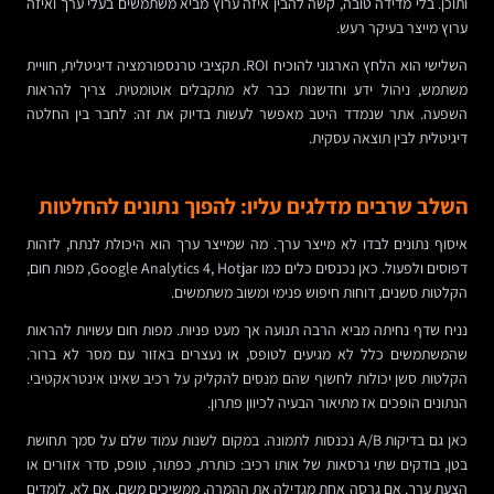
ותוכן. בלי מדידה טובה, קשה להבין איזה ערוץ מביא משתמשים בעלי ערך ואיזה
ערוץ מייצר בעיקר רעש.
השלישי הוא הלחץ הארגוני להוכיח ROI. תקציבי טרנספורמציה דיגיטלית, חוויית
משתמש, ניהול ידע וחדשנות כבר לא מתקבלים אוטומטית. צריך להראות
השפעה. אתר שנמדד היטב מאפשר לעשות בדיוק את זה: לחבר בין החלטה
דיגיטלית לבין תוצאה עסקית.
השלב שרבים מדלגים עליו: להפוך נתונים להחלטות
איסוף נתונים לבדו לא מייצר ערך. מה שמייצר ערך הוא היכולת לנתח, לזהות
דפוסים ולפעול. כאן נכנסים כלים כמו Google Analytics 4, Hotjar, מפות חום,
הקלטות סשנים, דוחות חיפוש פנימי ומשוב משתמשים.
נניח שדף נחיתה מביא הרבה תנועה אך מעט פניות. מפות חום עשויות להראות
שהמשתמשים כלל לא מגיעים לטופס, או נעצרים באזור עם מסר לא ברור.
הקלטות סשן יכולות לחשוף שהם מנסים להקליק על רכיב שאינו אינטראקטיבי.
הנתונים הופכים אז מתיאור הבעיה לכיוון פתרון.
כאן גם בדיקות A/B נכנסות לתמונה. במקום לשנות עמוד שלם על סמך תחושת
בטן, בודקים שתי גרסאות של אותו רכיב: כותרת, כפתור, טופס, סדר אזורים או
הצעת ערך. אם גרסה אחת מגדילה את ההמרה, ממשיכים משם. אם לא, לומדים