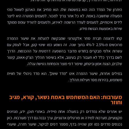
היתרון של המדד הזה הוא בפשטות שלו. הוא מחייב את הארגון לשאול מהי
הפעולה שחשובה באמת. לא כל אתר צריך למכור. לפעמים המטרה היא לייצר
לידים איכותיים, לפעמים לעודד הרשמה לאירוע, ולפעמים להוריד עומס ממוקד
שירות באמצעות הנגשת מידע.
קחו לדוגמה חברת סחר אלקטרוני שמבקשת להעלות את שיעור ההמרה
מרוכשים מ-2.5% ל-4% בתוך שנה. זה נשמע כמו שינוי קטן, אבל לעסק עם
עשרות אלפי מבקרים בחודש מדובר בהשפעה דרמטית על ההכנסות. הדרך
לשם בדרך כלל לא תעבור רק בעיצוב, אלא בשיפור תהליך הצ'ק-אאוט, קיצור
שלבים, הצגת אמון וביטחון, שיפור דפי מוצר והפחתת נטישת עגלה.
במילים אחרות, שיעור ההמרה אינו “מדד שיווק”. הוא מדד ניהולי של חוויית
משתמש, בהירות מסר ויעילות תהליך.
מעורבות: האם המשתמש באמת נשאר, קורא, מגיב
וחוזר
יש אתרים שלא נמדדים רק בפעולה אחת מיידית. באתרי תוכן, ידע, מגזינים
מקצועיים, מערכות למידה או פורטלים ארגוניים, ערך נבנה גם דרך מעורבות. כאן
נכנסים מדדים כמו זמן שהייה בדף, מספר דפים לביקור, שיעור חזרה, שיעורי