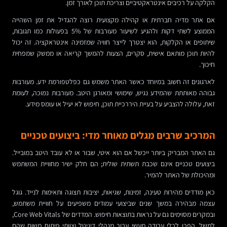
הקלקה על רכיבים אינטראקטיביים וצריכת תוכן לאורך זמן.
אם אתר מדיה חברתית או קהילה מקצועית רוצה להגדיל את זמן השהייה
הממוצע לשתי דקות ולהגיע לשיעור מעורבות של 5% בפעולות כמו תגובות,
שיתופים או הקלקות, הוא יצטרך לייצר חוויה שמזמינה אינטראקציה. זה יכול
להיות תוכן מותאם אישית, סקרים, הצעות להמשך קריאה או ממשק שמפחית
חיכוך.
לארגונים זה חשוב במיוחד כאשר האתר משמש גם כפלטפורמת ידע. מעורבות
גבוהה מאותתת שהמידע נגיש, שימושי ומאורגן היטב. מעורבות נמוכה, לעומת
זאת, עלולה להצביע על בעיית היררכיית תוכן, חיפוש לא יעיל או עומס מידע.
המרכיב שרבים מגלים מאוחר מדי: ביצועים טכניים
גם האתר המבריק ביותר ייכשל אם הוא איטי, שבור או לא עובד היטב במובייל.
ביצועים טכניים אינם שכבת תשתית שולית; הם חלק ישיר מחוויית המשתמש
ומהיכולת של האתר להמיר.
כאן מודדים מהירות טעינה, זמינות, שגיאות, יציבות תצוגה ותאימות לנייד. גוגל
עצמה מבהירה במשך שנים שביצועי עמודים משפיעים על חוויית משתמש,
ובמקרים מסוימים גם על נראות בתוצאות חיפוש. המדדים של Core Web Vitals,
למשל, הפכו לכלי עבודה מעשי עבור מנהלי דיגיטל וצוותי פיתוח משום שהם