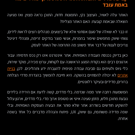
באמת עובד
האתר עלה לאוויר, העיצוב נקי, התמונות חדות, התוכן נראה מצוין. ואז מגיעה
השאלה שבאמת קובעת: האם האתר מצליח?
זו כבר לא שאלה של טעם אסתטי אלא של ביצועים. מנהלים רוצים לראות לידים,
צוותי שיווק מחפשים שיפור בהמרות, אנשי מוצר בודקים זרימה, ומנהלי דיגיטל
צריכים לענות על דבר אחד פשוט: מה התרומה של האתר לעסק.
כאן בדיוק נכנסת העבודה האמיתית. אתר אינטרנט אינו רק נכס תדמיתי. עבור
ארגונים רבים הוא נקודת המגע הראשונה עם לקוחות, ערוץ מכירה, מוקד שירות,
כלי גיוס ולעיתים גם סביבת עבודה פנימית להעברת ידע ותהליכים. לכן,
בניית
אתרים
לא יכולה להסתיים בהשקה. היא חייבת להמשיך בהגדרת מדדי הצלחה
ברורים, מדידים ובעיקר רלוונטיים.
המשמעות רחבה יותר ממה שנדמה. בלי מדדים, קשה לדעת אם הירידה בלידים
נובעת מתוכן חלש, מזמן טעינה איטי או מטופס ארוך מדי. בלי מדדים, ארגון עלול
להשקיע חודשים בשדרוג אתר שלא פותר את הבעיה העסקית האמיתית. ובלי
שפה מדידה משותפת, גם שיווק, UX, פיתוח והנהלה מדברים כל אחד בשפה
אחרת.