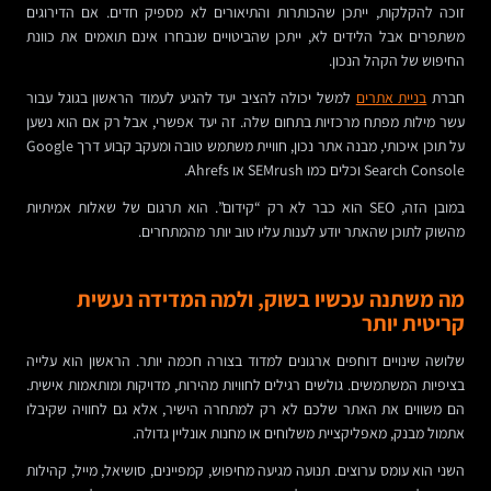
זוכה להקלקות, ייתכן שהכותרות והתיאורים לא מספיק חדים. אם הדירוגים
משתפרים אבל הלידים לא, ייתכן שהביטויים שנבחרו אינם תואמים את כוונת
החיפוש של הקהל הנכון.
חברת
בניית אתרים
למשל יכולה להציב יעד להגיע לעמוד הראשון בגוגל עבור
עשר מילות מפתח מרכזיות בתחום שלה. זה יעד אפשרי, אבל רק אם הוא נשען
על תוכן איכותי, מבנה אתר נכון, חוויית משתמש טובה ומעקב קבוע דרך Google
Search Console וכלים כמו SEMrush או Ahrefs.
במובן הזה, SEO הוא כבר לא רק “קידום”. הוא תרגום של שאלות אמיתיות
מהשוק לתוכן שהאתר יודע לענות עליו טוב יותר מהמתחרים.
מה משתנה עכשיו בשוק, ולמה המדידה נעשית
קריטית יותר
שלושה שינויים דוחפים ארגונים למדוד בצורה חכמה יותר. הראשון הוא עלייה
בציפיות המשתמשים. גולשים רגילים לחוויות מהירות, מדויקות ומותאמות אישית.
הם משווים את האתר שלכם לא רק למתחרה הישיר, אלא גם לחוויה שקיבלו
אתמול מבנק, מאפליקציית משלוחים או מחנות אונליין גדולה.
השני הוא עומס ערוצים. תנועה מגיעה מחיפוש, קמפיינים, סושיאל, מייל, קהילות