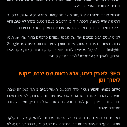
בוחנים את חוויית הטעינה בפועל.
תרחיש מוכר: גולש נכנס לעמוד מוצר מהקמפיין, מחכה כמה שניות, התמונה
הראשית עדיין נטענת, הכפתור זז כי הרכיבים בעמוד נטענו בסדר לא יציב, והוא
יוצא. מבחינת הדוחות, התקבלה כניסה. מבחינת העסק, ההזדמנות אבדה.
לכן ארגונים רבים מציבים יעד של טעינת עמודים מרכזיים בתוך שתי שניות או
פחות, במיוחד באתרי מסחר, שירות ותוכן עתיר תחרות. כלים כמו Google
PageSpeed Insights מסייעים לזהות צווארי בקבוק בתמונות, קוד, סקריפטים
ואחסון, ולהפוך בעיה “טכנית” לשיפור עסקי מוחשי.
SEO: לא רק דירוג, אלא נראות שמייצרת ביקוש
לאורך זמן
מיקום במנועי חיפוש נשאר אחד המנועים האפקטיביים ביותר לצמיחה יציבה.
תנועה אורגנית איכותית מביאה משתמשים עם כוונה גבוהה, לעיתים בעלות
נמוכה יותר לאורך זמן לעומת תנועה ממומנת. אבל גם כאן, חשוב להיזהר
ממדידה שטחית.
המדדים המרכזיים הם דירוג ממוצע למילות מפתח רלוונטיות, שיעור הקלקה
אורגני, היקף החשיפות ואיכות דפי הנחיתה. אם אתר מופיע הרבה אך כמעט לא