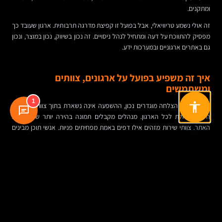
ומתקנים.
זה אולי נשמע טריוויאלי, אבל בפועל זו קפיצת מדרגה תרבותית. ארגון שעובד כך
מפסיק להתווכח על דעה ומתחיל לנהל ניסויים. זה נכון בשיווק, נכון במוצר, ונכון
גם באתרים ארגוניים ובמערכות ידע.
איך זה משפיע בפועל על ארגונים, צוותים
ומשתמשים
1
כאשר מדדי הצלחה מוגדרים נכון, ההשפעה אינה נשארת בתוך צוות הדיגיטל.
היא מחלחלת לכל הארגון. מנהלים מקבלים תמונה בהירה יותר של תרומת
האתר. צוותי שירות מזהים אילו דפים באמת מפחיתים פניות. אנשי תוכן מבינים
איזה מידע נצרך ואיפה המשתמשים נוטשים. פיתוח עובד לפי עדיפויות עם
הצדקה עסקית, לא לפי רעש רגעי.
גם העובדים מרוויחים. בארגונים שבהם האתר או הפורטל משמשים לניהול ידע,
מדידה טובה עוזרת להבין האם המידע נגיש, האם עובדים מוצאים תשובות
בכוחות עצמם, והאם יש אזורים עמוסים או חסרים. מדדים נכונים הופכים את
ניהול הידע ממשימה תיעודית לפעילות שמשפרת תפקוד יומיומי.
ומבחינת המשתמש הסופי, התוצאה ברורה: פחות חיכוך, יותר בהירות, ותחושה