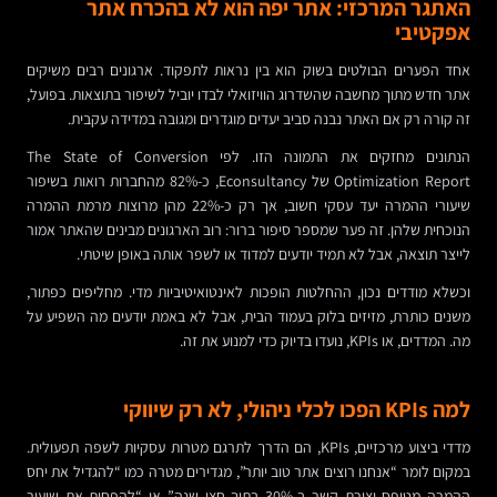
האתגר המרכזי: אתר יפה הוא לא בהכרח אתר
אפקטיבי
אחד הפערים הבולטים בשוק הוא בין נראות לתפקוד. ארגונים רבים משיקים
אתר חדש מתוך מחשבה שהשדרוג הוויזואלי לבדו יוביל לשיפור בתוצאות. בפועל,
זה קורה רק אם האתר נבנה סביב יעדים מוגדרים ומגובה במדידה עקבית.
הנתונים מחזקים את התמונה הזו. לפי The State of Conversion
Optimization Report של Econsultancy, כ-82% מהחברות רואות בשיפור
שיעורי ההמרה יעד עסקי חשוב, אך רק כ-22% מהן מרוצות מרמת ההמרה
הנוכחית שלהן. זה פער שמספר סיפור ברור: רוב הארגונים מבינים שהאתר אמור
לייצר תוצאה, אבל לא תמיד יודעים למדוד או לשפר אותה באופן שיטתי.
וכשלא מודדים נכון, ההחלטות הופכות לאינטואיטיביות מדי. מחליפים כפתור,
משנים כותרת, מזיזים בלוק בעמוד הבית, אבל לא באמת יודעים מה השפיע על
מה. המדדים, או KPIs, נועדו בדיוק כדי למנוע את זה.
למה KPIs הפכו לכלי ניהולי, לא רק שיווקי
מדדי ביצוע מרכזיים, KPIs, הם הדרך לתרגם מטרות עסקיות לשפה תפעולית.
במקום לומר “אנחנו רוצים אתר טוב יותר”, מגדירים מטרה כמו “להגדיל את יחס
ההמרה מטופס יצירת קשר ב-30% בתוך חצי שנה” או “להפחית את שיעור