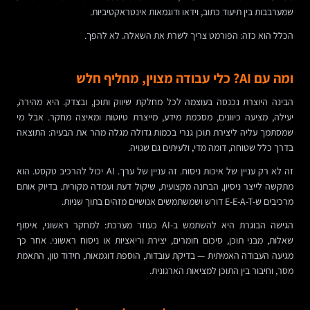
שמערבבות בין תיעוד כתוב, וידאו ודוגמאות אינטראקטיביות.
הכלל הוא כזה: הפורמט צריך לשרת את השאלה. לא להפך.
ומה עם AI? כלי עבודה מצוין, מחליף חלש
הבינה היוצרת נכנסה בעוצמה לכל מחלקת שיווק ותוכן, ובצדק. היא מהירה,
יעילה, מציעה כיוונים, מסכמת מידע, מייצרת טיוטות ומאיצה מחקר. אבל מי
שמסתמך עליה ליצירת תוכן גנרי בכמות גדולה מגלה מהר את הבעיה: התוצאה
בדרך כלל שטוחה, דומה מדי, ולעיתים גם שגויה.
זה לא רק עניין של איכות ניסוח. זה עניין של ערך. AI יכול להרכיב טקסט. הוא
מתקשה לייצר ניסיון, הבחנה מקצועית, שיקול דעת ועמדה מקורית. בדיוק אותם
מרכיבים ש-E-E-A-T דורש ושמשתמשים אנושיים מזהים בתוך שניות.
הגישה הבוגרת היא להשתמש ב-AI כעוזר מערכת: למחקר ראשוני, איסוף
שאלות, מבני תוכן, סיכום חומרים, יצירת וריאציות או ניסוח ראשוני. אחר כך
מגיעה העבודה האמיתית — בדיקת עובדות, הוספת דוגמאות, חידוד טון, התאמת
מסר, וחיבור בין התוכן למציאות הארגונית.