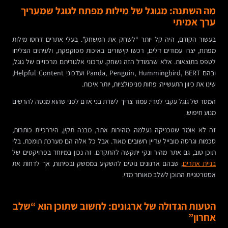
מה השתנה: מגוגל של מילות מפתח לגוגל שמעריך
ערך אמיתי
בעשור הקודם, היה קל יותר “לשחק את המשחק”. בעלי אתרים דחסו מילות
מפתח, יצרו עמודים דלים, רכשו קישורים באיכות מפוקפקת, ולעיתים הצליחו
לטפס בתוצאות. אלא שהמודל הזה נשחק. עדכוני אלגוריתם מרכזיים של גוגל,
ובהם Panda, Penguin, Hummingbird, BERT ועדכוני Helpful Content,
שינו את כיוון התעשייה: פחות מניפולציות, יותר איכות.
המסר של גוגל עקבי למדי: עמוד צריך לשרת בני אדם לפני שהוא מנסה להרשים
מנוע חיפוש.
זה לא אומר שטכניקה נעלמה. מהירות אתר, מבנה תקין, היררכיית כותרות,
סכמות וגרסה מובייל עדיין חשובים מאוד. אבל כל אלה הם מערכת תומכת. בלי
תוכן טוב, גם אתר מהיר ונקי יתקשה להתקדם. זה נכון במיוחד בפרויקטים של
בניית אתרים
, שבהם ארגונים נוטים להשקיע בממשק ובפיתוח, אך לדחות את
אסטרטגיית התוכן לשלב מאוחר מדי.
הטעות הגדולה של ארגונים: לחשוב שתוכן הוא “שלב
אחרון”