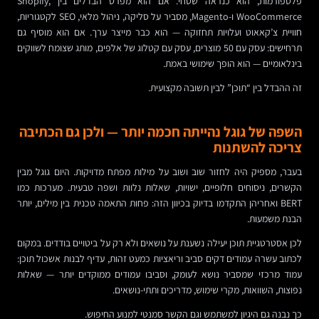
פלטפורמות, הוא כנראה שטחי. אם הוא מפרט הבדלים בין Shopify,
WooCommerce ו-Magento, מסביר על סליקה, ניהול מלאי, SEO לקטגוריות,
חוויית צ’קאאוט ועלויות תחזוקה — הוא כבר מייצר ערך. אם הוא מוסיף גם
תרחישים: עסק עם 50 מוצרים, עסק עם קטלוג של אלפים, מותג שצומח לשווקים
בינלאומיים — הוא הופך שימושי באמת.
זה ההבדל בין “תוכן” לבין תשובה מקצועית.
השפה של גוגל נהייתה חכמה יותר — ולכן גם הכתיבה
צריכה להשתנות
בעבר, מספיק היה לחזור שוב ושוב על מילות מפתח מדויקות. היום גוגל מבין
הקשרים, ניסוחים חלופיים, ישויות, שאלות נלוות ושפה טבעית. מערכות כמו
BERT ואחריהן התקדמו בדיוק בכיוון הזה: פחות התאמה טכנית בין מילים, יותר
הבנת משמעות.
לכן אסטרטגיית תוכן יעילה נשענת על נושאים ולא רק על ביטויים בודדים. במקום
לכתוב עשרה עמודים דקים סביב וריאציות כמעט זהות, עדיף לבנות אשכול תוכן:
עמוד מרכזי שמסביר נושא לעומק, וסביבו עמודים ממוקדים יותר — שאלות
נפוצות, השוואות, מקרי שימוש, מדריכים ותתי-נושאים.
כך נבנה גם היגיון למשתמש וגם הקשר סמנטי למנוע החיפוש.