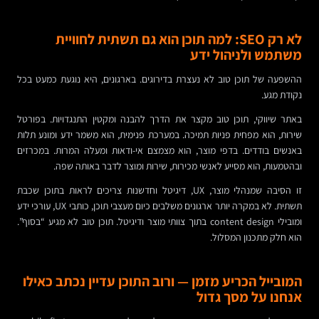
לא רק SEO: למה תוכן הוא גם תשתית לחוויית
משתמש ולניהול ידע
ההשפעה של תוכן טוב לא נעצרת בדירוגים. בארגונים, היא נוגעת כמעט בכל
נקודת מגע.
באתר שיווקי, תוכן טוב מקצר את הדרך להבנה ומקטין התנגדויות. בפורטל
שירות, הוא מפחית פניות תמיכה. במערכת פנימית, הוא משמר ידע ומונע תלות
באנשים בודדים. בדפי מוצר, הוא מצמצם אי-ודאות ומעלה המרות. במכרזים
ובהטמעות, הוא מסייע לאנשי מכירות, שירות ומוצר לדבר באותה שפה.
זו הסיבה שמנהלי מוצר, UX, דיגיטל וחדשנות צריכים לראות בתוכן שכבת
תשתית. לא במקרה יותר ארגונים משלבים כיום מעצבי תוכן, כותבי UX, עורכי ידע
ומובילי content design בתוך צוותי מוצר ודיגיטל. תוכן טוב לא מגיע “בסוף”.
הוא חלק מתכנון המסלול.
המובייל הכריע מזמן — ורוב התוכן עדיין נכתב כאילו
אנחנו על מסך גדול