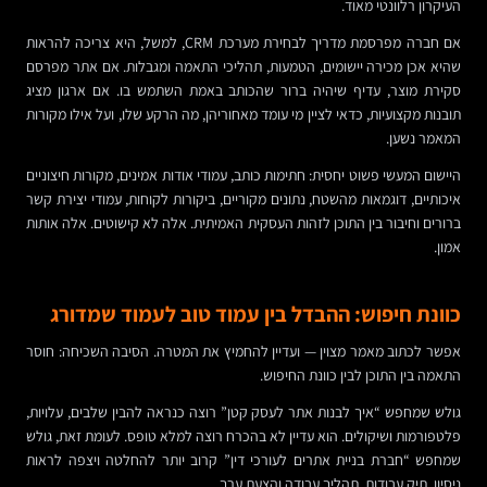
העיקרון רלוונטי מאוד.
אם חברה מפרסמת מדריך לבחירת מערכת CRM, למשל, היא צריכה להראות
שהיא אכן מכירה יישומים, הטמעות, תהליכי התאמה ומגבלות. אם אתר מפרסם
סקירת מוצר, עדיף שיהיה ברור שהכותב באמת השתמש בו. אם ארגון מציג
תובנות מקצועיות, כדאי לציין מי עומד מאחוריהן, מה הרקע שלו, ועל אילו מקורות
המאמר נשען.
היישום המעשי פשוט יחסית: חתימות כותב, עמודי אודות אמינים, מקורות חיצוניים
איכותיים, דוגמאות מהשטח, נתונים מקוריים, ביקורות לקוחות, עמודי יצירת קשר
ברורים וחיבור בין התוכן לזהות העסקית האמיתית. אלה לא קישוטים. אלה אותות
אמון.
כוונת חיפוש: ההבדל בין עמוד טוב לעמוד שמדורג
אפשר לכתוב מאמר מצוין — ועדיין להחמיץ את המטרה. הסיבה השכיחה: חוסר
התאמה בין התוכן לבין כוונת החיפוש.
גולש שמחפש “איך לבנות אתר לעסק קטן” רוצה כנראה להבין שלבים, עלויות,
פלטפורמות ושיקולים. הוא עדיין לא בהכרח רוצה למלא טופס. לעומת זאת, גולש
שמחפש “חברת בניית אתרים לעורכי דין” קרוב יותר להחלטה ויצפה לראות
ניסיון, תיק עבודות, תהליך עבודה והצעת ערך.