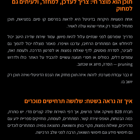
תוכן הוא מוצר חי: צריך לעדכן, למחזר, ולעיתים גם
למחוק
אחת הטעויות היקרות בדיגיטל היא לראות בפרסום קו סיום. במציאות, תוכן
מתחיל לעבוד רק אחרי שהוא עולה לאוויר.
מדריך שפורסם לפני שנתיים עלול להיות מיושן. עמוד שירות שדירג היטב יכול
להיחלש אם המתחרים הרחיבו, עדכנו ושיפרו. מאמר מוצלח יכול להפוך גם
לוובינר, לסדרת פוסטים, לדף שאלות נפוצות או לסרטון הדרכה. ולעומת זאת,
עמודים דלים, כפולים או חסרי תנועה עשויים להכביד על האתר כולו ולדרוש
pruning — הסרה, מיזוג או שכתוב.
זו כבר עבודת מערכת: לזהות איזה תוכן מחזק את הנכס הדיגיטלי ואיזה תוכן רק
יושב בו.
איך זה נראה בשטח: שלושה תרחישים מוכרים
חברת B2B משיקה אתר מרשים, אך דפי השירות שלה קצרים מדי. יש כותרת,
כמה הבטחות, וטופס יצירת קשר. המתחרים, לעומתה, מחזיקים ספריית ידע עם
מדריכים, שאלות נפוצות, מקרי בוחן והשוואות. התוצאה צפויה: המתחרים לוכדים
גם חיפושי מידע וגם חיפושי השוואה, הרבה לפני שלב הרכישה.