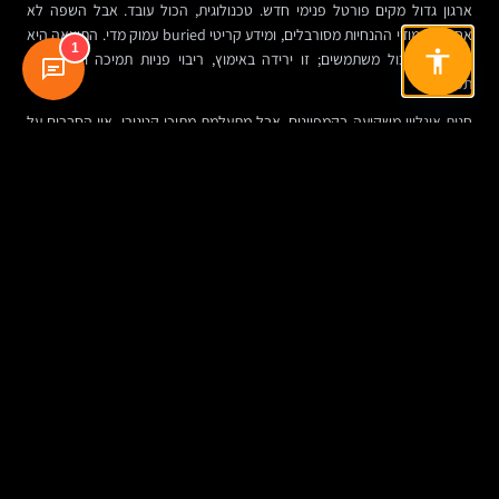
ארגון גדול מקים פורטל פנימי חדש. טכנולוגית, הכול עובד. אבל השפה לא
אחידה, עמודי ההנחיות מסורבלים, ומידע קריטי buried עמוק מדי. התוצאה היא
1
לא רק תסכול משתמשים; זו ירידה באימוץ, ריבוי פניות תמיכה ואובדן ידע
תפעולי.
חנות אונליין משקיעה בקמפיינים, אבל מתעלמת מתוכן קטגורי. אין הסברים על
הבדלים בין מוצרים, אין מדריכי קנייה, ואין מענה לשאלות כמו התאמה, מידות,
תחזוקה או שימוש. התוצאה: תלות גבוהה בפרסום ממומן במקום בנייה של תנועה
אורגנית יציבה.
בכל אחד מהמקרים הללו, הבעיה אינה רק SEO. הבעיה היא שהמידע לא נבנה
כחלק מהמוצר.
מה מנהלים צריכים להבין עכשיו
השוק נע לכיוון ברור: יותר תחרות על שטחי חיפוש, יותר דרישה לאמינות, יותר
השפעה של תוכן על חוויית שימוש, ויותר תלות בנכסים אורגניים לאור עלויות
מדיה עולות. במקביל, הצפת התוכן הגנרי שנוצר בעזרת AI רק מחדדת את
היתרון של מי שמביא מומחיות אמיתית.
לכן ההחלטה הניהולית אינה אם “לכתוב קצת יותר תוכן”, אלא איך לבנות