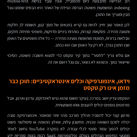
רוב הגלישה מתבצעת כיום מהמובייל, וגוגל עובד בגישת mobile-first
indexing. המשמעות פשוטה: הגרסה הניידת של האתר היא הבסיס שממנו גוגל
מבין ומעריך את התוכן.
לכן מאמר טוב חייב להיות גם קריא בתנאים של מסך קטן, תשומת לב חלקית
ותנועה מהירה. פסקאות קצרות, כותרות ביניים מדויקות, משפטי פתיחה חזקים,
טבלאות ברורות, תמונות מותאמות וטעינה מהירה — כל אלה משפיעים על האופן
שבו התוכן נצרך, לא רק על האופן שבו הוא נכתב.
אם גולש צריך “לחפור” בתוך קיר טקסט כדי למצוא תשובה פשוטה, הסיכוי
שיישאר נמוך. וכשהוא לא נשאר, גם גוגל רושם את זה.
וידאו, אינפוגרפיקה וכלים אינטראקטיביים: תוכן כבר
מזמן אינו רק טקסט
הטקסט עדיין יושב במרכז, בעיקר משום שהוא נגיש לאינדוקס, עדכון וארגון. אבל
פורמטים נוספים יכולים להעצים אותו משמעותית.
סרטון קצר יכול להסביר תהליך מורכב מהר יותר ממאמר. אינפוגרפיקה טובה
יכולה לסכם השוואה טכנית. מחשבון עלות, שאלון התאמה או סימולטור פשוט
יכולים להפוך עמוד סטטי לכלי עבודה. לא במקרה YouTube נחשב לאחד
ממנועי החיפוש הגדולים בעולם, ופלטפורמות SaaS רבות בונות ספריות ידע