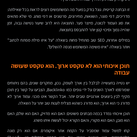
זו הבחנה קריטית. גוגל בודק בפועל מה המשתמשים רוצים לראות בכל שאילתה:
מדריכים, דפי מוצר, השוואות, מחירונים, סרטונים או דפי מותג. מי שלא מתאים
את סוג העמוד לכוונה, מייצר פער. התוצאה היא לרוב שיעור נטישה גבוה, זמן
שהייה נמוך וסיכוי קטן יותר להתבסס בתוצאות.
במילים אחרות, SEO טוב מתחיל פחות בשאלה “על איזו מילת מפתח לכתוב”
ויותר בשאלה “איזו משימה המשתמש מנסה להשלים”.
תוכן איכותי הוא לא טקסט ארוך. הוא טקסט שעושה
עבודה
יש נטייה בתעשייה לבלבל בין אורך לעומק. נכון, מחקרים שונים, בהם ניתוחים
שפורסמו לאורך השנים על ידי גופים כמו Backlinko, הצביעו על קשר בין תוכן
מקיף לבין ביצועים אורגניים טובים יותר. אבל הקשר אינו מכני. עמוד ארוך לא
מדורג כי הוא ארוך; הוא מדורג כשהוא מצליח לענות טוב יותר על השאלה.
תוכן איכותי נמדד בכמה מבחנים פשוטים: האם הוא מדויק, האם הוא שלם, האם
הוא מובן, האם הוא מקורי, והאם הקורא יכול לעשות איתו משהו.
קחו למשל עמוד שמסביר על הקמת אתר איקומרס. אם הוא רק מונה