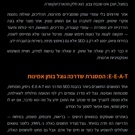
בפועל, תוכן אינו שכבת צבע. הוא חלק מהארכיטקטורה.
אתר שירותים בלי עמודי עומק שמסבירים פתרונות, תהליכים, שאלות נפוצות
ומקרי שימוש, יתקשה להתברג גם אם המותג מצוין. אתר מוצר שלא בונה
היררכיית ידע מסודרת — עמודי קטגוריה, מדריכים, השוואות, דפי יכולות ותיעוד
— יתקשה לענות על כוונות חיפוש שונות. פורטל ארגוני שלא מתייחס לשפה,
בהירות וניווט, יפגע לא רק ב-SEO אלא גם באימוץ פנימי, בשירות ובהעברת ידע.
זו כבר לא רק שאלה של שיווק. זו שאלה של נגישות למידע, חוויית משתמש
ואפקטיביות ארגונית.
E-E-A-T: המסגרת שדרכה גוגל בוחן אמינות
אחד המושגים החשובים ביותר בהבנת SEO מודרני הוא E-E-A-T: ניסיון, מומחיות,
סמכותיות ואמינות. גוגל לא מדרג עמודים רק לפי התאמה מילולית לשאילתה,
אלא מנסה להעריך אם מי שכתב את התוכן יודע על מה הוא מדבר, אם יש לו
ניסיון ממשי, ואם אפשר לסמוך על המידע.
באתרים שעוסקים בנושאים רגישים — בריאות, פיננסים, משפט, בטיחות —
הדרישה הזו חדה במיוחד. גוגל מגדיר תחומים כאלה כ-YMYL, כלומר נושאים
שעלולים להשפיע על כסף או חיים של אדם. אבל גם מחוץ לתחומים האלה,