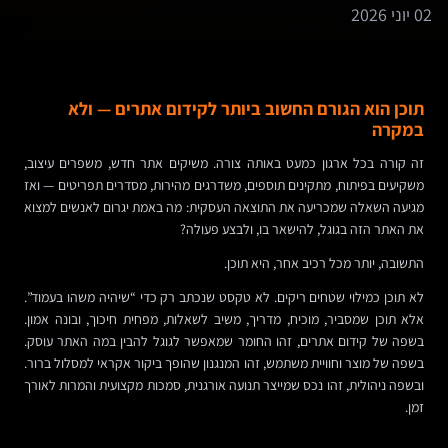
02 יוני 2026
תוכן הוא הגורם החשוב ביותר לקידום אתרים — ולא
במקרה
זה קורה בכל ארגון כמעט באותה צורה. משיקים אתר חדש, משפרים עיצוב,
משקיעים בפיתוח, מתקינים תוספים, משדרגים מהירות, מסדרים תפריטים — ואז
מגיעה השאלה שמכריעה את התוצאה העסקית: מה באמת יגרום לאנשים למצוא
את האתר הזה בגוגל, להישאר בו, ולבצע פעולה?
התשובה, יותר מכל רכיב אחר, היא תוכן.
לא תוכן כמילוי שטחים ריקים. לא טקסט שנכתב רק כדי “שיהיה משהו בעמוד”.
אלא תוכן שמסביר, מוכיח, מדריך, משיב לשאלות, מפחית חיכוך, ובונה אמון.
בשפה של קידום אתרים, זהו החומר שמאפשר לגוגל להבין במה האתר עוסק.
בשפה של מוצר וחוויית משתמש, זהו המנגנון שהופך ביקור אקראי למסלול ברור.
ובשפה ניהולית, זהו נכס שמייצר תנועה אורגנית, סמכות מקצועית והמרות לאורך
זמן.