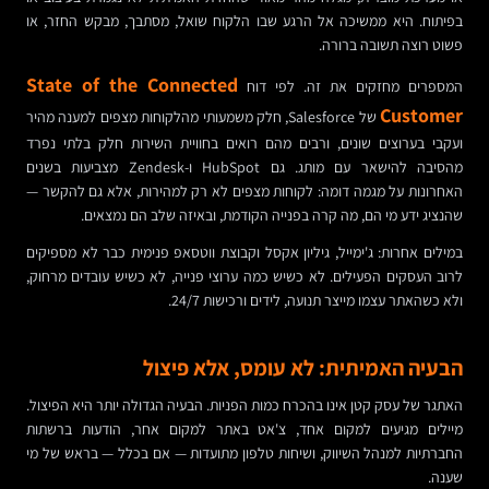
בפיתוח. היא ממשיכה אל הרגע שבו הלקוח שואל, מסתבך, מבקש החזר, או
פשוט רוצה תשובה ברורה.
State of the Connected
המספרים מחזקים את זה. לפי דוח
Customer
של Salesforce, חלק משמעותי מהלקוחות מצפים למענה מהיר
ועקבי בערוצים שונים, ורבים מהם רואים בחוויית השירות חלק בלתי נפרד
מהסיבה להישאר עם מותג. גם HubSpot ו-Zendesk מצביעות בשנים
האחרונות על מגמה דומה: לקוחות מצפים לא רק למהירות, אלא גם להקשר —
שהנציג ידע מי הם, מה קרה בפנייה הקודמת, ובאיזה שלב הם נמצאים.
במילים אחרות: ג'ימייל, גיליון אקסל וקבוצת ווטסאפ פנימית כבר לא מספיקים
לרוב העסקים הפעילים. לא כשיש כמה ערוצי פנייה, לא כשיש עובדים מרחוק,
ולא כשהאתר עצמו מייצר תנועה, לידים ורכישות 24/7.
הבעיה האמיתית: לא עומס, אלא פיצול
האתגר של עסק קטן אינו בהכרח כמות הפניות. הבעיה הגדולה יותר היא הפיצול.
מיילים מגיעים למקום אחד, צ'אט באתר למקום אחר, הודעות ברשתות
החברתיות למנהל השיווק, ושיחות טלפון מתועדות — אם בכלל — בראש של מי
שענה.