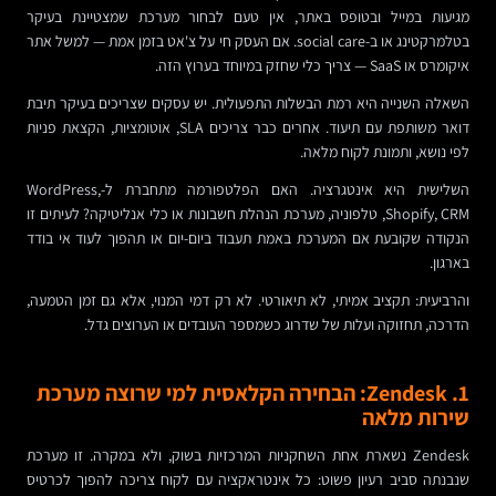
מגיעות במייל ובטופס באתר, אין טעם לבחור מערכת שמצטיינת בעיקר
בטלמרקטינג או ב-social care. אם העסק חי על צ'אט בזמן אמת — למשל אתר
איקומרס או SaaS — צריך כלי שחזק במיוחד בערוץ הזה.
השאלה השנייה היא רמת הבשלות התפעולית. יש עסקים שצריכים בעיקר תיבת
דואר משותפת עם תיעוד. אחרים כבר צריכים SLA, אוטומציות, הקצאת פניות
לפי נושא, ותמונת לקוח מלאה.
השלישית היא אינטגרציה. האם הפלטפורמה מתחברת ל-WordPress,
Shopify, CRM, טלפוניה, מערכת הנהלת חשבונות או כלי אנליטיקה? לעיתים זו
הנקודה שקובעת אם המערכת באמת תעבוד ביום-יום או תהפוך לעוד אי בודד
בארגון.
והרביעית: תקציב אמיתי, לא תיאורטי. לא רק דמי המנוי, אלא גם זמן הטמעה,
הדרכה, תחזוקה ועלות של שדרוג כשמספר העובדים או הערוצים גדל.
1. Zendesk: הבחירה הקלאסית למי שרוצה מערכת
שירות מלאה
Zendesk נשארת אחת השחקניות המרכזיות בשוק, ולא במקרה. זו מערכת
שנבנתה סביב רעיון פשוט: כל אינטראקציה עם לקוח צריכה להפוך לכרטיס