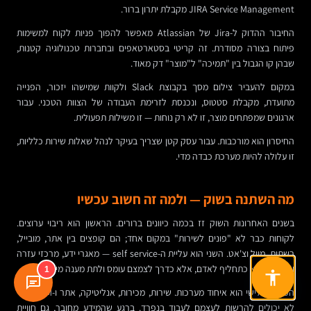
JIRA Service Management מקבלת יתרון ברור.
החיבור ההדוק ל-Jira של Atlassian מאפשר להפוך פניות לקוח למשימות
פיתוח בצורה מסודרת. זה קריטי בסטארטאפים ובחברות טכנולוגיה קטנות,
שבהן קו הגבול בין "תמיכה" ל"מוצר" דק מאוד.
במקום להעביר צילום מסך בקבוצת Slack ולקוות שמישהו יזכור, הפנייה
מתועדת, מקבלת סטטוס, ונכנסת לזרימת העבודה של הצוות הטכני. עבור
ארגונים שמפתחים מוצר, זו לא רק נוחות — זו משילות תפעולית.
החיסרון הוא מורכבות. עבור עסק קטן שצריך בעיקר לנהל שאלות שירות כלליות,
זו עלולה להיות מערכת כבדה מדי.
מה השתנה בשוק — ולמה זה חשוב עכשיו
בשנים האחרונות השוק זז בכמה כיוונים ברורים. הראשון הוא ריבוי ערוצים.
לקוחות כבר לא "פונים לשירות" במקום אחד; הם קופצים בין אתר, מובייל,
רשתות, מייל וצ'אט. השני הוא עליית ה-self service — מאגרי ידע, מרכזי עזרה
ובוטים — לא כתחליף לאדם, אלא כדרך לצמצם עומס ולתת מענה מיידי.
1
הכיוון השלישי הוא איחוד מערכות. שירות, מכירות, אנליטיקה, אתר ו-CRM כבר
לא יכולים להרשות לעצמם לעבוד בנפרד. ברגע שהמידע מחובר, גם חוויית