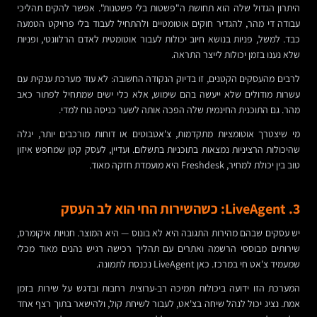
היתרון הגדול שלה הוא תחושת ה"פשטות בלי פשטנות". אפשר להקים תהליכי
עבודה די מהר, להגדיר חוקים אוטומטיים ולהתחיל לעבוד בלי פרויקט הטמעה
כבד. למשל, פניות בנושא חיוב יכולות לעבור אוטומטית לאדם הרלוונטי, ופניות
שלא נענו בזמן יכולות לייצר התראה.
לרבים מהעסקים הקטנים, זו בדיוק הנקודה החשובה: לא עוד מערכת ענקית עם
עשרות מודולים שלא ייעשה בהם שימוש, אלא כלי ישים שמתחיל לפתור כאב
מהר. גם התוכנית החינמית שלה הפכה אותה לשער כניסה נוח למדי.
מי שיצטרך אוטומציות מתקדמות, צ'אטבוטים או דוחות מורכבים יותר, יגלה
שהיכולות הרציניות נמצאות בתוכניות בתשלום. ועדיין, לעסק קטן שמחפש איזון
טוב בין יכולת למחיר, Freshdesk היא מועמדת חזקה מאוד.
3. LiveAgent: כשהשירות החי הוא לב העסק
יש עסקים שבהם מהירות התגובה היא לא בונוס — היא המוצר. חנויות איקומרס,
שירותים מבוססי הרשמה ואתרים עם תהליך רכישה רגיש נהנים מאוד מכלי
שמעמיד צ'אט חי במרכז. כאן LiveAgent נכנסת לתמונה.
המערכת הזו ידועה ביכולות תמיכה רב-ערוצית רחבות ובדגש על שירות בזמן
אמת. נציג יכול לנהל שיחה בצ'אט, לעבור לשיחת קול, ולהישאר בתוך רצף אחד