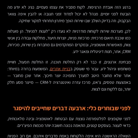
ברגע הזה אובדת הרציפות. לקוח מסביר את עצמו פעמיים. נציג לא יודע מה
הובטח לפני יומיים. מנהל לא יכול למדוד זמני תגובה או להבין איפה צוואר
הבקבוק. וזה בדיוק השלב שבו שירות הופך מיתרון תחרותי למקור שחיקה.
לכן, מערכות שירות לקוחות מודרניות לא נועדו רק "לענות לפניות". הן פועלות
כמו שכבת תיאום מרכזית: מרכזות פניות, יוצרות תיעוד, מחלקות עבודה בין אנשי
צוות, מאפשרות אוטומציה, ובמקרים המתקדמים גם מחברות בין שירות, מכירות,
CRM, אתר, חנות דיגיטלית ומאגר ידע.
מבחינת ארגונים, זו כבר לא רק החלטת תוכנה. זו החלטת תפעול, חוויית
משתמש וניהול ידע. עבור מי שעוסק ב
בניית אתרים
, המשמעות ברורה במיוחד:
אתר שלא מחובר היטב למערך התמיכה יוצר חיכוך. אתר שכן מחובר —
באמצעות טפסים, צ'אט, מרכז עזרה ואינטגרציה ל-CRM — מייצר מסע חלק
יותר, גם ללקוח וגם לצוות.
לפני שבוחרים כלי: ארבעה דברים שחייבים להיסגר
לפני שקופצים לפלטפורמה נוצצת עם הבטחות לאוטומציה ובינה מלאכותית,
כדאי לעצור. בעסקים קטנים, התאמה נכונה חשובה יותר מכמות הפיצ'רים.
השאלה הראשונה היא איפה הלקוחות באמת מדברים איתכם. אם רוב הפניות