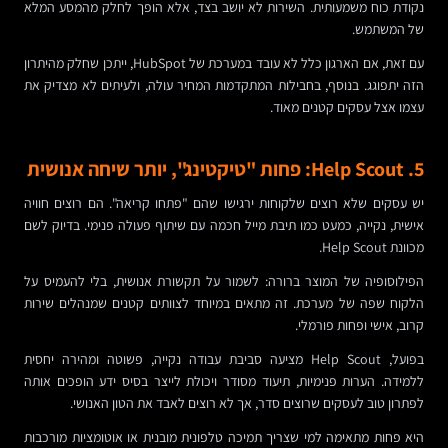
נקודת כוח משמעותית. השירות לא יושב בצד, אלא הופך לחלק מהמסע המלא
של המשתמש.
עם זאת, אם הארגון כלל לא עובד במערכת של HubSpot, ייתכן שחלק מהיתרון
הזה יתפוגג. בנוסף, בחבילות המתקדמות המחיר עולה, ולעיתים לא מצדיק את
עצמו אצל עסקים קטנים מאוד.
5. Help Scout: פחות "טיקטינג", יותר שיחה אנושית
יש עסקים שלא רוצים שלקוחות ירגישו שהם "פתחו קריאה". הם רוצים חוויה
אישית, נקייה, כמעט כמו תיבת מייל חכמה עם שיתוף פעולה פנימי. בדיוק לשם
מכוונת Help Scout.
הפילוסופיה של המוצר ברורה: לשמור על תקשורת אנושית, בלי להעמיס על
הלקוח שפה של מערכת. זה מתאים במיוחד לצוותים קטנים שמנהלים שירות
קרוב, אישי ופחות פורמלי.
בפועל, Help Scout מציעה סביבת עבודה נקייה, פשוטה ומהירה יחסית
ללמידה. הערות פנימיות, תיעוד מסודר ויכולת לייצר בסיס ידע הופכים אותה
לפתרון טוב לעסקים שרוצים סדר, אך לא רוצים לאבד את הטון האנושי.
היא פחות מתאימה למי שצריך תמיכה טלפונית מובנית או אוטומציות מורכבות