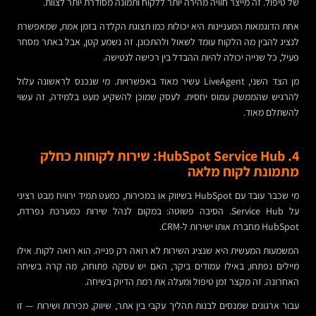
של טיפול. זה מייצר חוויה מהירה יותר ללקוח ותמונה מסודרת יותר לצוות.
אחת הדוגמאות המעניינות היא יכולות כמו תצוגת הקלדה בזמן אמת, שמאפשרת
לנציג להבין מה הלקוח עומד לשאול ולהתכונן. זה נשמע קטן, אבל באתר מסחר
פעיל, כל שנייה יכולה להיות ההבדל בין רכישה לנטישה.
מן הצד השני, LiveAgent עשיר מאוד באפשרויות. מי שנכנס לראשונה עלול
להרגיש שהממשק עמוס יחסית. לעסק שמוכן להשקיע מעט בלמידה, זה עשוי
להשתלם מאוד.
4. HubSpot Service Hub: שירות לקוחות כחלק
מתמונת לקוח מלאה
מי שכבר עובד עם HubSpot בשיווק או במכירות, כמעט תמיד ירוויח מבט רציני
על Service Hub. הסיבה פשוטה: במקום לנהל שירות כמערכת נפרדת,
HubSpot מחברת אותו ישירות ל-CRM.
המשמעות המעשית היא שנציג השירות לא רואה רק פנייה. הוא רואה לקוח. אילו
מיילים נפתחו, באילו עמודים ביקר, האם יש עסקה פתוחה, מה קרה בשיחה
האחרונה. זה מקצר זמן טיפול ומעלה את רמת הדיוק בשיחה.
עבור ארגונים שמנסים לבנות תהליך עקבי בין אתר, שיווק, מכירות ושירות — זו