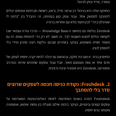
מסודר, מדיד וניתן לניהול.
החוזקה שלה היא בניהול רב-ערוצי. מייל, צ'אט, רשתות חברתיות וטפסים יכולים
להתנקז לממשק אחד. עבור עסק קטן בצמיחה, זה ההבדל בין "נדמה לי
שטיפלנו בזה" לבין תיעוד מלא עם אחריות ברורה.
Zendesk בולטת גם בתחום ה-Knowledge Base — מרכז עזרה עצמאי שבו
לקוחות יכולים למצוא תשובות לבד. זה חשוב לא רק כדי להפחית עומס. זה גם
משפר חוויית משתמש, בעיקר באתרים שבהם הלקוח רוצה פתרון מיידי בלי
להמתין לנציג.
החיסרון ברור: זו מערכת חזקה, ובהתאם גם יכולה להיות יקרה יחסית לעסק של
אדם אחד או צוות מצומצם מאוד. אבל עבור עסקים שמזהים שירות כמרכיב
אסטרטגי, Zendesk היא אופציה יציבה ורצינית.
2. Freshdesk: נקודת כניסה חכמה לעסקים שרוצים
סדר בלי להסתבך
Freshdesk הפכה בשנים האחרונות לאחת האלטרנטיבות המועדפות על
עסקים קטנים ובינוניים, בעיקר בזכות שילוב מוצלח בין נוחות שימוש, אוטומציה
ותמחור נגיש יחסית.