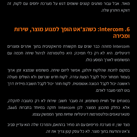
מאוד. אבל עבור מותגים קטנים ששמים דגש על מערכת יחסים עם לקוח, זה
דווקא היתרון שלה.
6. Intercom: כשהצ'אט הופך למנוע מוצר, שירות
ומכירה
Intercom מזוהה כבר שנים עם תקשורת פרואקטיבית בתוך אתרים ומוצרים
דיגיטליים. היא לא רק כלי תמיכה; היא פלטפורמה לניהול שיחה חכמה עם
המשתמש לאורך המסע כולו.
במקום לחכות שהלקוח יתלונן, אפשר ליזום שיחה. משתמש שנמצא זמן ארוך
בעמוד תמחור יכול לקבל הצעת עזרה. לקוח חדש שנרשם ולא השלים פעולה
ראשונה יכול לקבל הכוונה אוטומטית. לקוח חוזר יכול לקבל תשובה מיידית דרך
בוט לפני מעבר לאדם.
במונחים של חוויית משתמש, זה מעבר חשוב: שירות לא רק כתגובה לתקלה,
אלא כחלק מתכנון המוצר. לכן Intercom חזקה במיוחד בחברות SaaS,
סטארטאפים ופלטפורמות דיגיטליות שחיות מתוך הממשק עצמו.
מצד שני, זו מערכת פרימיום עם תג מחיר בהתאם, והמרכז שלה הוא עדיין סביב
צ'אט והודעות בתוך מוצר. לא כל עסק קטן צריך את זה.