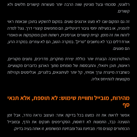
רלוונטי, סמכותי ובעל מוניטין שווה הרבה יותר מעשרות קישורים חלשים ולא
קשורים.
זה גם המקום שבו לא מעט ארגונים טועים. במקום להשקיע בתוכן שבאמת ראוי
להפניה, או בפעילות יחסי ציבור דיגיטליים, הם מחפשים קיצורי דרך. גוגל למדה
לזהות את זה מזמן. קניית קישורים אגרסיבית, רשתות תוכן מפוקפקות או מאמרי
אורח דלים כבר לא נחשבים “טריק”. במקרה הטוב, הם לא עוזרים. במקרה הרע,
הם פוגעים.
האלטרנטיבה הבוגרת יותר כוללת יצירת מחקרים, מדריכים, נתונים מקוריים,
ראיונות, תוכן ויזואלי, והתבססות של מומחים מתוך הארגון כדוברים מקצועיים.
כשחברה מייצרת ערך אמיתי, קל יותר לעיתונאים, בלוגרים, אנליסטים וקהילות
מקצועיות להתייחס אליה.
מהירות, מובייל וחוויית שימוש: לא תוספת, אלא תנאי
סף
אפשר לראות את זה כמעט בכל בדיקת אתר: העיצוב נראה נהדר, אבל זמן
הטעינה כבד, התמונות לא דחוסות, הסקריפטים חונקים את הדף, ובמובייל
הכפתורים קטנים מדי. מבחינת גוגל ומבחינת המשתמש, זו אותה בעיה בדיוק.