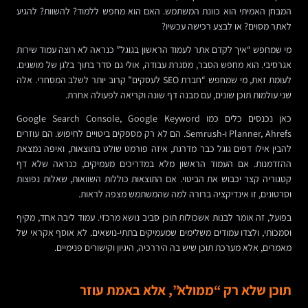
המבחן האמיתי הוא כוונת המשתמש. האם הוא מחפש ללמוד? להשוות? להגיע
לאתר מסוים? או לבצע רכישה עכשיו?
מי שמחפש “איך לקדם אתר לעמוד הראשון בגוגל” כנראה לא רוצה עמוד שירות
אגרסיבי. הוא מחפש הסבר, מסגרת עבודה, אולי גם סדר בתוך בלגן של מושגים.
לעומת זאת, מי שמחפש “חברת SEO לעסקים” קרוב יותר לשלב המסחרי. אלה
שני עולמות תוכן שונים, עם מבנה דף שונה וקריאה לפעולה אחרת.
כאן נכנסים כלים כמו Google Search Console, Google Keyword
Planner, Ahrefs ו-Semrush. הם לא רק מספקים ביטויים לחיפוש. הם עוזרים
להבין אילו דפים גוגל כבר מדרגת, איזה פורמט שולט בתוצאות, ואיפה נמצאת
ההזדמנות. אם העמוד הראשון מלא במדריכים מעמיקים, כנראה שלא דף
קטגוריה קצר יכבוש את הביטוי. אם התוצאות כוללות השוואות, שאלות נפוצות
וסרטונים, זו אינדיקציה ברורה למה שהמשתמש מצפה לראות.
בפועל, זה אומר לבנות אשכולות תוכן סביב נושא מרכזי. עמוד ליבה אחד, מקיף
וסמכותי, ולצדו עמודים משלימים שמעמיקים בתתי-נושאים. לא אוסף אקראי של
מאמרים, אלא מערכת תוכן שיש בה היררכיה, היגיון וקישורים פנימיים.
תוכן שלא רק “ממולא”, אלא באמת עוזר