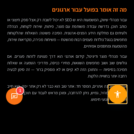
מה זה אומר בפועל עבור ארגונים
עבור מנהלי שיווק, המשמעות היא ש-SEO לא יכול לשבת רק אצל ספק חיצוני או
כותב תוכן. נדרשת עבודה משותפת עם מוצר, פיתוח, שירות לקוחות, הנהלה
ולעיתים גם מחלקת הידע הפנים-ארגונית. הסיבה פשוטה: השאלות שהלקוחות
מחפשים בגוגל נולדות פעמים רבות מהשטח — משיחות מכירה, מקריאות שירות,
מהטמעות ומחסמים אמיתיים.
עבור מנהלי מוצר ודיגיטל, קידום אורגני הוא דרך מצוינת לזהות פערים. אם
גולשים שוב ושוב מחפשים השוואות, מחירי כניסה, מדריכי הטמעה או שאלות
תמיכה בסיסיות — והתוכן הזה לא קיים או לא מספיק ברור — זה סימן לבעיה
רחבה יותר בחוויית הלקוח.
ועבור מי שבונה אתרים, המסר חד: אתר טוב הוא כבר לא רק אתר יפה. הוא חייב
1
להיות מובן, מהיר, גמיש, ניתן להרחבה, ומוכן מראש לעבוד עם תוכן, אנליטיקה
וסריקה של מנועי חיפוש.
מפת הדרכים: כך מתקדמים לעמוד הראשון בלי
לחפש קיצורי דרך