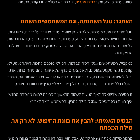
ומותג. עבור מי שעוסק ב
בניית אתרים
, זו כבר לא המלצה. זו נקודת פתיחה.
האתגר: גוגל השתנתה, וגם המשתמשים השתנו
גוגל מעדכנת את המערכות שלה באופן שוטף, עם דגש גובר על איכות, רלוונטיות,
אמינות וחוויית שימוש. עדכוני הליבה, מערכות להבנת שפה טבעית, וההתבססות
על אותות התנהגותיים ותוכניים, הפכו את שדה המשחק למורכב יותר — אבל גם
מדויק יותר.
במקביל, המשתמשים נעשו חסרי סבלנות. הם לא מוכנים לחכות לאתר איטי, לא
קוראים גושי טקסט צפופים, ולא נשארים בדף שלא עונה להם מהר וברור. ארגון
יכול להשקיע חודשים בעיצוב, בפרסום ובקריאייטיב — ואז להפסיד את הקרב
בגוגל בגלל אתר כבד, מבנה תוכן מבולגן או דף שלא מבין את כוונת החיפוש.
זו הסיבה שהשאלה “איך מגיעים לעמוד הראשון?” צריכה להיות מנוסחת מחדש:
איך בונים נכס דיגיטלי שגוגל יכולה להבין, והמשתמש רוצה לצרוך?
הבסיס האמיתי: להבין את כוונת החיפוש, לא רק את
מילת המפתח
מחקר מילות מפתח נשאר קריטי, אבל הוא כבר לא מתחיל ונגמר בנפח חיפוש.