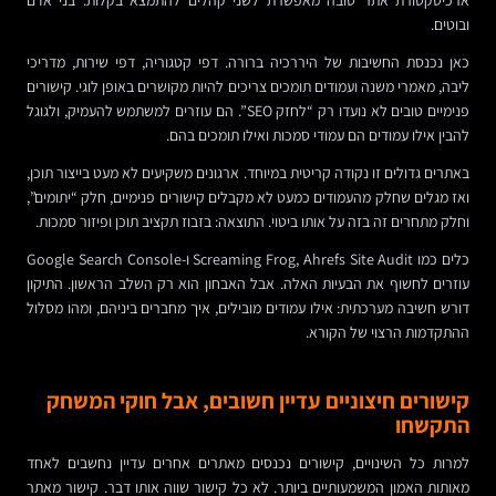
ארכיטקטורת אתר טובה מאפשרת לשני קהלים להתמצא בקלות: בני אדם
ובוטים.
כאן נכנסת החשיבות של היררכיה ברורה. דפי קטגוריה, דפי שירות, מדריכי
ליבה, מאמרי משנה ועמודים תומכים צריכים להיות מקושרים באופן לוגי. קישורים
פנימיים טובים לא נועדו רק “לחזק SEO”. הם עוזרים למשתמש להעמיק, ולגוגל
להבין אילו עמודים הם עמודי סמכות ואילו תומכים בהם.
באתרים גדולים זו נקודה קריטית במיוחד. ארגונים משקיעים לא מעט בייצור תוכן,
ואז מגלים שחלק מהעמודים כמעט לא מקבלים קישורים פנימיים, חלק “יתומים”,
וחלק מתחרים זה בזה על אותו ביטוי. התוצאה: בזבוז תקציב תוכן ופיזור סמכות.
כלים כמו Screaming Frog, Ahrefs Site Audit ו-Google Search Console
עוזרים לחשוף את הבעיות האלה. אבל האבחון הוא רק השלב הראשון. התיקון
דורש חשיבה מערכתית: אילו עמודים מובילים, איך מחברים ביניהם, ומהו מסלול
ההתקדמות הרצוי של הקורא.
קישורים חיצוניים עדיין חשובים, אבל חוקי המשחק
התקשחו
למרות כל השינויים, קישורים נכנסים מאתרים אחרים עדיין נחשבים לאחד
מאותות האמון המשמעותיים ביותר. לא כל קישור שווה אותו דבר. קישור מאתר