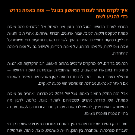
איך לקדם אתר לעמוד הראשון בגוגל — ומה באמת נדרש
כדי להגיע לשם
המרוץ לעמוד הראשון בגוגל כבר מזמן אינו משחק של “להכניס כמה מילות
מפתח לטקסט ולקוות לטוב”. עבור ארגונים, חברות שירותים, אתרי תוכן וחנויות
אונליין, המיקום בתוצאות החיפוש הפך לשכבת תשתית עסקית: הוא משפיע על
עלות גיוס לקוח, על אמון המותג, על איכות הלידים, ולעיתים גם על עצם היכולת
להתחרות.
הנתונים ברורים. לפי מחקרים עדכניים בתחום ה-SEO, רוב ההקלקות האורגניות
מתרכזות בתוצאות הראשונות, בעוד שהתוצאות שבתחתית העמוד הראשון —
וממילא בעמוד השני — מקבלות נתח תנועה קטן משמעותית. במילים פשוטות:
אם האתר לא נראה, מבחינת המשתמש הוא כמעט לא קיים.
אבל הנה החלק החשוב באמת: גוגל של 2026 לא מדרגת “אתרים עם מילות
מפתח”. היא מדרגת אתרים שמצליחים לפתור כוונה. כלומר, להבין מה
המשתמש באמת צריך, להגיש לו תשובה אמינה, מהירה וברורה, ולעשות את זה
בחוויה טכנית ותוכנית מצוינת.
זאת בדיוק הסיבה שקידום אורגני הפך בשנים האחרונות מפרויקט שיווקי נקודתי
לעבודה מערכתית שמחברת בין תוכן, חוויית משתמש, מוצר, פיתוח, אנליטיקה