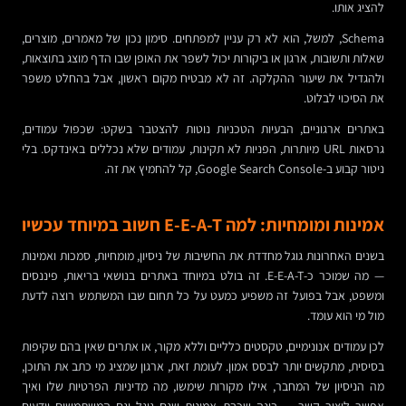
להציג אותו.
Schema, למשל, הוא לא רק עניין למפתחים. סימון נכון של מאמרים, מוצרים,
שאלות ותשובות, ארגון או ביקורות יכול לשפר את האופן שבו הדף מוצג בתוצאות,
ולהגדיל את שיעור ההקלקה. זה לא מבטיח מקום ראשון, אבל בהחלט משפר
את הסיכוי לבלוט.
באתרים ארגוניים, הבעיות הטכניות נוטות להצטבר בשקט: שכפול עמודים,
גרסאות URL מיותרות, הפניות לא תקינות, עמודים שלא נכללים באינדקס. בלי
ניטור קבוע ב-Google Search Console, קל להחמיץ את זה.
אמינות ומומחיות: למה E-E-A-T חשוב במיוחד עכשיו
בשנים האחרונות גוגל מחדדת את החשיבות של ניסיון, מומחיות, סמכות ואמינות
— מה שמוכר כ-E-E-A-T. זה בולט במיוחד באתרים בנושאי בריאות, פיננסים
ומשפט, אבל בפועל זה משפיע כמעט על כל תחום שבו המשתמש רוצה לדעת
מול מי הוא עומד.
לכן עמודים אנונימיים, טקסטים כלליים וללא מקור, או אתרים שאין בהם שקיפות
בסיסית, מתקשים יותר לבסס אמון. לעומת זאת, ארגון שמציג מי כתב את התוכן,
מה הניסיון של המחבר, אילו מקורות שימשו, מה מדיניות הפרטיות שלו ואיך