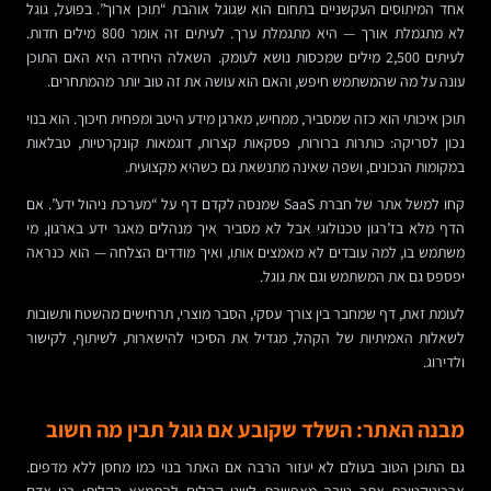
אחד המיתוסים העקשניים בתחום הוא שגוגל אוהבת “תוכן ארוך”. בפועל, גוגל
לא מתגמלת אורך — היא מתגמלת ערך. לעיתים זה אומר 800 מילים חדות.
לעיתים 2,500 מילים שמכסות נושא לעומק. השאלה היחידה היא האם התוכן
עונה על מה שהמשתמש חיפש, והאם הוא עושה את זה טוב יותר מהמתחרים.
תוכן איכותי הוא כזה שמסביר, ממחיש, מארגן מידע היטב ומפחית חיכוך. הוא בנוי
נכון לסריקה: כותרות ברורות, פסקאות קצרות, דוגמאות קונקרטיות, טבלאות
במקומות הנכונים, ושפה שאינה מתנשאת גם כשהיא מקצועית.
קחו למשל אתר של חברת SaaS שמנסה לקדם דף על “מערכת ניהול ידע”. אם
הדף מלא בז’רגון טכנולוגי אבל לא מסביר איך מנהלים מאגר ידע בארגון, מי
משתמש בו, למה עובדים לא מאמצים אותו, ואיך מודדים הצלחה — הוא כנראה
יפספס גם את המשתמש וגם את גוגל.
לעומת זאת, דף שמחבר בין צורך עסקי, הסבר מוצרי, תרחישים מהשטח ותשובות
לשאלות האמיתיות של הקהל, מגדיל את הסיכוי להישארות, לשיתוף, לקישור
ולדירוג.
מבנה האתר: השלד שקובע אם גוגל תבין מה חשוב
גם התוכן הטוב בעולם לא יעזור הרבה אם האתר בנוי כמו מחסן ללא מדפים.