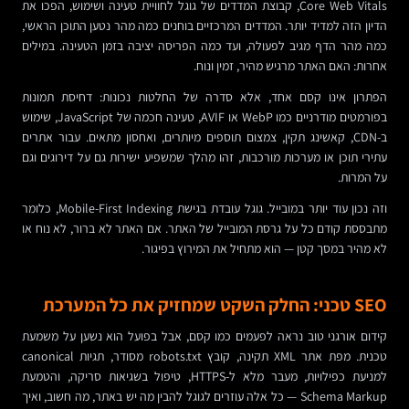
Core Web Vitals, קבוצת המדדים של גוגל לחוויית טעינה ושימוש, הפכו את
הדיון הזה למדיד יותר. המדדים המרכזיים בוחנים כמה מהר נטען התוכן הראשי,
כמה מהר הדף מגיב לפעולה, ועד כמה הפריסה יציבה בזמן הטעינה. במילים
אחרות: האם האתר מרגיש מהיר, זמין ונוח.
הפתרון אינו קסם אחד, אלא סדרה של החלטות נכונות: דחיסת תמונות
בפורמטים מודרניים כמו WebP או AVIF, טעינה חכמה של JavaScript, שימוש
ב-CDN, קאשינג תקין, צמצום תוספים מיותרים, ואחסון מתאים. עבור אתרים
עתירי תוכן או מערכות מורכבות, זהו מהלך שמשפיע ישירות גם על דירוגים וגם
על המרות.
וזה נכון עוד יותר במובייל. גוגל עובדת בגישת Mobile-First Indexing, כלומר
מתבססת קודם כל על גרסת המובייל של האתר. אם האתר לא ברור, לא נוח או
לא מהיר במסך קטן — הוא מתחיל את המירוץ בפיגור.
SEO טכני: החלק השקט שמחזיק את כל המערכת
קידום אורגני טוב נראה לפעמים כמו קסם, אבל בפועל הוא נשען על משמעת
טכנית. מפת אתר XML תקינה, קובץ robots.txt מסודר, תגיות canonical
למניעת כפילויות, מעבר מלא ל-HTTPS, טיפול בשגיאות סריקה, והטמעת
Schema Markup — כל אלה עוזרים לגוגל להבין מה יש באתר, מה חשוב, ואיך