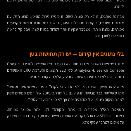
אפשר ליצור קשר — בונה שכבת אמינות שגם גוגל וגם המשתמשים יודעים
לזהות.
מבחינת מותגים, זו לא רק סוגיית SEO. זו סוגיית ניהול מוניטין. מותג חזק, עם
אזכורים חיוביים, ביקורות מטופלות היטב, נראות בתקשורת וקולות מקצועיים
אמיתיים, נהנה מיתרון מצטבר שקשה יותר למדוד בטווח קצר, אבל קל לראות
בתוצאות לאורך זמן.
בלי נתונים אין קידום — יש רק תחושות בטן
אחד השינויים המשמעותיים בתחום הוא המעבר מאינטואיציה למדידה. Google
Analytics 4, Search Console, כלי SEO חיצוניים ומערכות CRO מאפשרים
היום לראות לא רק מאיפה מגיעה התנועה, אלא מה קורה אחריה.
איזה עמוד מושך חשיפות אך לא מקבל הקלקות? איפה המשתמשים נוטשים?
אילו שאילתות כבר מביאות תנועה, גם בלי שהתכוונתם? אילו דפים ממירים מצוין
למרות מיקום בינוני, ואילו מדורגים יפה אך לא מייצרים ערך עסקי?
השאלות האלה מפרידות בין אתר “מקודם” לבין אתר שמייצר צמיחה.
כשמחברים SEO עם אנליטיקה ועם אופטימיזציית המרות, הקידום הופך ממאבק
על מיקום למהלך עסקי מלא.