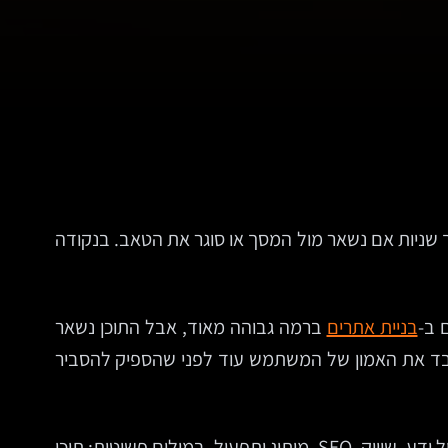
ך שניות אם נשאר מול המסך או סוגר את הטאב. בנקודה
 ב-
בניית אתרים
ברמה גבוהה מאוד, אבל התוכן נשאר
לאבד את האמון של המשתמש עוד לפני שהספיק להסביר
החשיבות של כתיבת תוכן איכותי כבר מזמן חורגת משאלה של ניסוח יפה. היא יושבת על הצומת שבין חוויית משתמש, ניהול ידע, שיווק, SEO, מיתוג ותפעול. במילים פשוטות: תוכן