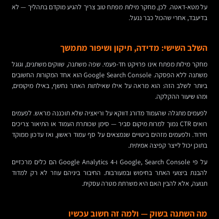
על מטא-דאטה. לכן, מחקר מילות מפתח טוב צריך להגיע מוקדם בתהליך — לא
בדיעבד, אחרי שהכול כבר ננעל.
השלב השישי: מדידה, תיקון ושיפור מתמשך
מחקר מילות מפתח אינו פרויקט חד-פעמי. שפה משתנה, שווקים משתנים, וגוגל
משתנה ללא הפסקה. Google Search Console הוא אחד המקורות החשובים
ביותר לשלב הזה: הוא מראה על אילו שאילתות האתר נחשף, באילו מיקומים,
ומהו שיעור ההקלקה.
לפעמים מתגלה שהעמוד מדורג דווקא על וריאציה שלא תוכננה מראש. לפעמים
רואים CTR נמוך למרות מיקום סביר — סימן שכותרת העמוד או התיאור צריכים
חידוד. ולפעמים מזהים ביטויים שנמצאים על סף עמוד ראשון, ואז עדכון ממוקד
בתוכן יכול לייצר קפיצה אמיתית.
על פי Google, Search Console ו-Google Analytics 4 הם כלים מרכזיים
להבנת ביצועי האתר בחיפוש ובמעורבות. החיבור ביניהם עוזר לא רק למדוד
תנועה, אלא להבין האם היא משרתת מטרה עסקית.
מה השתנה בשוק — ולמה זה חשוב עכשיו