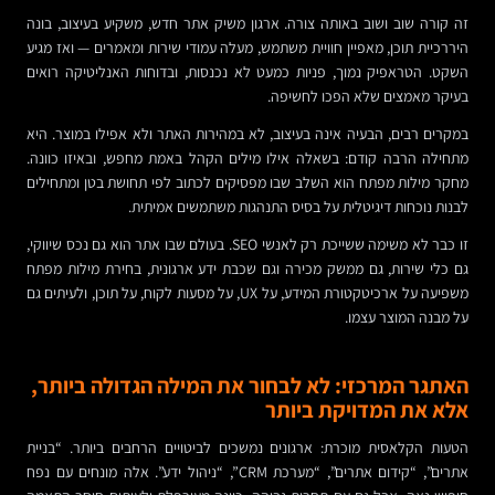
זה קורה שוב ושוב באותה צורה. ארגון משיק אתר חדש, משקיע בעיצוב, בונה
היררכיית תוכן, מאפיין חוויית משתמש, מעלה עמודי שירות ומאמרים — ואז מגיע
השקט. הטראפיק נמוך, פניות כמעט לא נכנסות, ובדוחות האנליטיקה רואים
בעיקר מאמצים שלא הפכו לחשיפה.
במקרים רבים, הבעיה אינה בעיצוב, לא במהירות האתר ולא אפילו במוצר. היא
מתחילה הרבה קודם: בשאלה אילו מילים הקהל באמת מחפש, ובאיזו כוונה.
מחקר מילות מפתח הוא השלב שבו מפסיקים לכתוב לפי תחושת בטן ומתחילים
לבנות נוכחות דיגיטלית על בסיס התנהגות משתמשים אמיתית.
זו כבר לא משימה ששייכת רק לאנשי SEO. בעולם שבו אתר הוא גם נכס שיווקי,
גם כלי שירות, גם ממשק מכירה וגם שכבת ידע ארגונית, בחירת מילות מפתח
משפיעה על ארכיטקטורת המידע, על UX, על מסעות לקוח, על תוכן, ולעיתים גם
על מבנה המוצר עצמו.
האתגר המרכזי: לא לבחור את המילה הגדולה ביותר,
אלא את המדויקת ביותר
הטעות הקלאסית מוכרת: ארגונים נמשכים לביטויים הרחבים ביותר. “בניית
אתרים”, “קידום אתרים”, “מערכת CRM”, “ניהול ידע”. אלה מונחים עם נפח