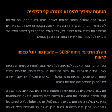
הטעות שצריך להימנע ממנה: קניבליזציה
כאשר כמה עמודים באתר מכוונים לאותה כוונה כמעט זהה, הם עלולים
להתחרות זה בזה. זה קורה הרבה באתרי תוכן, בקטגוריות מסחר, וגם באתרים
ארגוניים עם עמודי שירות דומים. לכן, כבר בשלב המחקר צריך למפות מילת יעד
עיקרית לכל עמוד ולוודא שיש הבחנה ברורה בין נושאים.
השלב הרביעי: ניתוח SERP — להבין מה גוגל מצפה
לראות
כאן המחקר הופך מאקסל למציאות. לכל ביטוי חשוב לפתוח את עמוד התוצאות
עצמו ולבדוק מי נמצא שם. האם התוצאות הן עמודי שירות, מדריכים, עמודי
קטגוריה, סרטונים, השוואות או פורומים? זה לא פרט טכני. זו אינדיקציה ישירה
לסוג התוכן שגוגל מזהה כמתאים לכוונה.
אם עבור ביטוי מסוים כל התוצאות הראשונות הן מדריכים מעמיקים, עמוד מכירה
קצר יתקשה להתברג. אם התוצאות מלאות בדפי השוואה, כנראה שמשתמשים
עדיין לא בשלב רכישה. ואם מופיעות תיבות FAQ, סרטוני YouTube או featured
snippets, ייתכן שיש הזדמנות לבנות תוכן שעונה על השאלות הללו בצורה