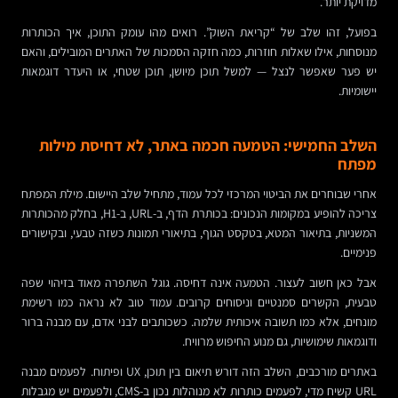
מדויקת יותר.
בפועל, זהו שלב של “קריאת השוק”. רואים מהו עומק התוכן, איך הכותרות
מנוסחות, אילו שאלות חוזרות, כמה חזקה הסמכות של האתרים המובילים, והאם
יש פער שאפשר לנצל — למשל תוכן מיושן, תוכן שטחי, או היעדר דוגמאות
יישומיות.
השלב החמישי: הטמעה חכמה באתר, לא דחיסת מילות
מפתח
אחרי שבוחרים את הביטוי המרכזי לכל עמוד, מתחיל שלב היישום. מילת המפתח
צריכה להופיע במקומות הנכונים: בכותרת הדף, ב-URL, ב-H1, בחלק מהכותרות
המשניות, בתיאור המטא, בטקסט הגוף, בתיאורי תמונות כשזה טבעי, ובקישורים
פנימיים.
אבל כאן חשוב לעצור. הטמעה אינה דחיסה. גוגל השתפרה מאוד בזיהוי שפה
טבעית, הקשרים סמנטיים וניסוחים קרובים. עמוד טוב לא נראה כמו רשימת
מונחים, אלא כמו תשובה איכותית שלמה. כשכותבים לבני אדם, עם מבנה ברור
ודוגמאות שימושיות, גם מנוע החיפוש מרוויח.
באתרים מורכבים, השלב הזה דורש תיאום בין תוכן, UX ופיתוח. לפעמים מבנה
URL קשיח מדי, לפעמים כותרות לא מנוהלות נכון ב-CMS, ולפעמים יש מגבלות