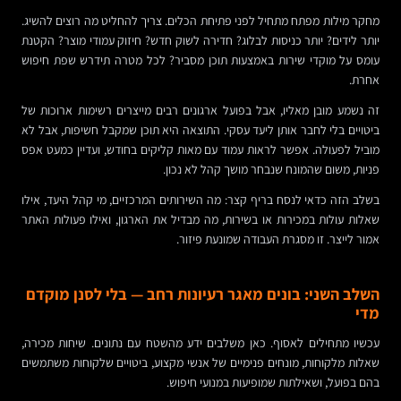
מחקר מילות מפתח מתחיל לפני פתיחת הכלים. צריך להחליט מה רוצים להשיג.
יותר לידים? יותר כניסות לבלוג? חדירה לשוק חדש? חיזוק עמודי מוצר? הקטנת
עומס על מוקדי שירות באמצעות תוכן מסביר? לכל מטרה תידרש שפת חיפוש
אחרת.
זה נשמע מובן מאליו, אבל בפועל ארגונים רבים מייצרים רשימות ארוכות של
ביטויים בלי לחבר אותן ליעד עסקי. התוצאה היא תוכן שמקבל חשיפות, אבל לא
מוביל לפעולה. אפשר לראות עמוד עם מאות קליקים בחודש, ועדיין כמעט אפס
פניות, משום שהמונח שנבחר מושך קהל לא נכון.
בשלב הזה כדאי לנסח בריף קצר: מה השירותים המרכזיים, מי קהל היעד, אילו
שאלות עולות במכירות או בשירות, מה מבדיל את הארגון, ואילו פעולות האתר
אמור לייצר. זו מסגרת העבודה שמונעת פיזור.
השלב השני: בונים מאגר רעיונות רחב — בלי לסנן מוקדם
מדי
עכשיו מתחילים לאסוף. כאן משלבים ידע מהשטח עם נתונים. שיחות מכירה,
שאלות מלקוחות, מונחים פנימיים של אנשי מקצוע, ביטויים שלקוחות משתמשים
בהם בפועל, ושאילתות שמופיעות במנועי חיפוש.