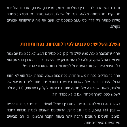
זה גם רגע מצוין לחבר בין מחלקות. שיווק, מכירות, שירות, מוצר וניהול ידע
מחזיקים יחד תמונה מלאה יותר של שאלות המשתמשים. מי שמבצע מחקר
מילות מפתח רק דרך כלי SEO מפספס לא פעם את מה שהלקוחות אומרים
בקולם.
השלב השלישי: מסננים לפי רלוונטיות, נפח ותחרות
אחרי שהצטבר מאגר, מגיע שלב הזיקוק. כאן מסירים רעש. לא כל מונח עם נפח
חיפוש ראוי להשקעה, ולא כל ביטוי מדויק שווה עמוד נפרד. המבחן הראשון הוא
רלוונטיות: האם העמוד באמת יכול לענות על הכוונה מאחורי החיפוש?
אחר כך בודקים נפח חיפוש ותחרות. נפח גבוה נשמע מפתה, אבל הוא לא חזות
הכול. לעיתים ביטוי של עשרות חיפושים בחודש יניב יותר לידים מביטוי של
אלפים, משום שהכוונה שלו חזקה יותר. גם עלות לקליק במודעות, CPC, יכולה
לשמש כסמן לערך מסחרי, אם כי לא כמדד יחיד.
בשלב הזה כדאי לזהות גם את היחס בין Head Terms — ביטויים קצרים וכלליים
— לבין Long Tail, ביטויי זנב ארוך. הראשונים חשובים לבניית נוכחות רחבה
ומיצוב. השניים חשובים הרבה יותר בטווח הקצר והבינוני, כי הם מביאים
משתמשים ממוקדים יותר.