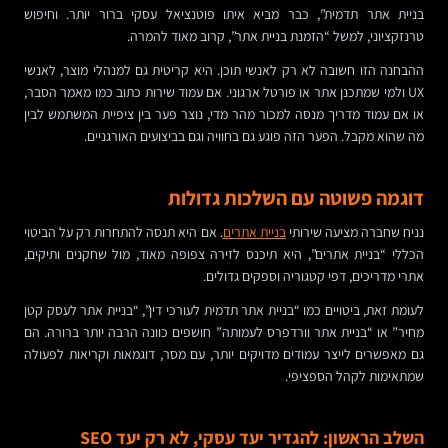
בניית אתר תדמית”, כבר מביא איתו פוטנציאל עסקי ברור יותר. וחיפוש
טרנזקציוני, למשל “הזמנת בניית אתר”, קרוב מאוד להמרה.
ההבחנה הזו חשובה לא רק לאנשי תוכן. היא קריטית גם למנהלי מוצר, לאנשי
UX ולמי שמתכנן אתר או פורטל ארגוני. אם עמוד שירות כתוב כמו מאמר הסבר,
או אם עמוד מדריך מנסה למכור מהר מדי, נוצר פער בין ציפיית המשתמש לבין
מה שהוא מקבל. הפער הזה פוגע גם בחוויה וגם בביצועים האורגניים.
דוגמה פשוטה עם השלכות גדולות
נניח שחברה מציעה שירותי
בניית אתרים
. אם היא תנסה להתחרות רק על הביטוי
הכללי “בניית אתרים”, היא תיכנס לזירה צפופה מאוד, מול שחקנים ותיקים,
אתרי מדריכים, דפי קטגוריה וספקים גדולים.
לעומת זאת, ביטויים כמו “בניית אתר תדמית לעורכי דין”, “בניית אתר לעסק קטן
מחיר” או “בניית אתר וורדפרס לעמותה” חושפים כוונה הרבה יותר ברורה. הם
גם מאפשרים לייצר עמודים מדויקים יותר, עם מסר, דוגמאות וקריאות לפעולה
שמתאימות לקהל הספציפי.
השלב הראשון: להגדיר יעד עסקי, לא רק יעד SEO