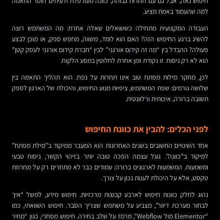
חיפוש נאה, אבל גם עם תחרות גבוהה, כוונה מעורפלת ולעיתים חוסר התאמה
למה שהעמוד באמת מציע.
העבודה המקצועית מתחילה כששואלים שאלה אחרת: מה המשתמש רוצה
להשיג ברגע החיפוש הזה? האם הוא לומד, משווה, מחפש ספק, או מוכן לבצע
פעולה? ההבדל בין “מה זה קידום אורגני” לבין “חברת קידום אורגני לעסק קטן”
הוא לא רק ניסוח. זו נקודת זמן אחרת לחלוטין במסע הלקוח.
לכן, מחקר מילות מפתח טוב אינו תחרות על נפח. הוא תהליך התאמה בין
שלושה גורמים: שפת המשתמש, ציפיות מנוע החיפוש, והיכולת של הארגון לספק
תשובה ברורה, איכותית ורלוונטית.
לפני הכלים: להבין את כוונת החיפוש
אחד השינויים החשובים בשנים האחרונות הוא המעבר ממיקוד ב”מילת מפתח”
למיקוד ב”כוונה”. גוגל עצמה הפכה טובה יותר בזיהוי הקשר, ניסוח טבעי
ומשמעות. המשמעות לארגונים ברורה: עמודים כבר לא מתחרים רק על מחרוזת
טקסט, אלא על היכולת לענות נכון על צורך.
נהוג לחלק כוונות חיפוש לארבע קבוצות מרכזיות. חיפוש מידע, למשל “איך
לבחור מערכת דיוור”, מצביע על משתמש שצריך הסבר. חיפוש השוואתי, כמו
“Elementor מול Webflow”, מרמז על שלב בחירה. חיפוש מסחרי, כגון “מחיר