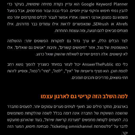
Google Keyword Planner הוא עדיין נקודת פתיחה שימושית, בעיקר כדי
להבין נפחי חיפוש והיקפי עניין יחסיים. הכלי נבנה עבור מפרסמים, אבל בפועל
משמש גם כמצפן אורגני ראשוני. אחריו אפשר לעבור לכלים מתקדמים יותר כמו
Ahrefs או SEMrush, שמאפשרים לראות אילו עמודים כבר מדורגים, אילו
מונחים מביאים להם תנועה, ומה עוצמת התחרות.
לצד הכלים הללו, יש ערך גדול גם למקורות הפשוטים יותר: ההשלמה
האוטומטית של גוגל, אזור “חיפושים קשורים”, ותיבות “אנשים גם שואלים”. אלו
לא קישוטים. אלה רמזים ישירים לשאלות שהשוק שואל כרגע.
כלי כמו AnswerThePublic יכול לעזור במיוחד כשצריך להפוך נושא רחב
למפת תוכן. הוא מציף וריאציות של “איך”, “למה”, “מתי” ו”כמה”, ומסייע לזהות
תתי-נושאים, מדריכים ותכנים תומכים.
למה השלב הזה קריטי גם לארגון עצמו
בארגונים, מחקר מילים טוב חושף לעיתים פערים עמוקים יותר. לפעמים מתברר
שהשפה השיווקית של החברה אינה דומה בכלל לשפה שהלקוחות משתמשים
בה. לפעמים לקוחות מחפשים “מערכת קריאות שירות”, בעוד שהארגון מתעקש
לדבר על “פלטפורמת ticketing omnichannel”. מבחינת חיפוש, הפער הזה
יקר.