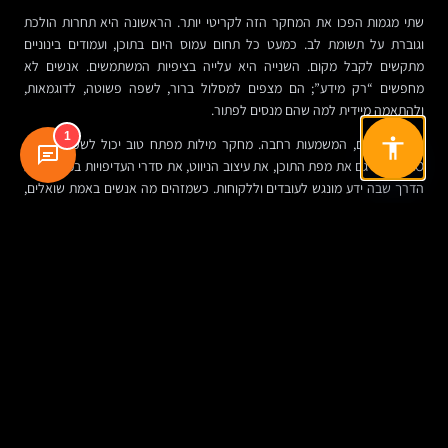
שתי מגמות הפכו את המחקר הזה לקריטי יותר. הראשונה היא תחרות הולכת
וגוברת על תשומת לב. כמעט כל תחום עמוס היום בתוכן, ועמודים בינוניים
מתקשים לקבל מקום. השנייה היא עלייה בציפיות המשתמשים. אנשים לא
מחפשים “רק מידע”; הם מצפים למסלול ברור, לשפה פשוטה, לדוגמאות,
ולהתאמה מיידית למה שהם מנסים לפתור.
1
עבור ארגונים, המשמעות רחבה. מחקר מילות מפתח טוב יכול לשפר לא רק
SEO, אלא גם את מפת התוכן, את עיצוב הניווט, את סדרי העדיפויות במוצר, ואת
הדרך שבה ידע מונגש לעובדים וללקוחות. כשמזהים מה אנשים באמת שואלים,
אפשר לבנות אתרים וממשקים שעונים טוב יותר על המציאות.
תרחיש מעשי: איך זה נראה בפרויקט אמיתי
ניקח ארגון שמספק שירות דיגיטלי לעסקים קטנים. בתחילת הדרך הוא מייצר
עמוד אחד כללי על השירות, ועוד כמה מאמרים כלליים. אחרי מחקר מילות
מפתח מתברר שיש ביקוש נפרד ל”מחיר”, ל”השוואה מול פתרונות אחרים”,
ל”פתרון לעסקים קטנים”, ול”מדריך התחלה”.
במקום עמוד בודד, הארגון בונה כעת מערך מדויק יותר: עמוד שירות מרכזי, עמוד
השוואתי, מדריך הסבר, עמוד FAQ ותכנים תומכים. התוצאה אינה רק סיכוי טוב