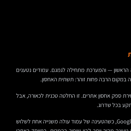
ת
עה הראשון — והמערכת מתחילה לגמגם. עמודים נטענים
ה במקום הרבה פחות זוהר: תשתית האחסון.
רת ספק אחסון אתרים. זו החלטה טכנית לכאורה, אבל
תקע בכל שדרוג.
בשוק שבו כל שנייה משפיעה על יחס ההמרה, אחסון טוב הוא לא רק “מקום על שרת”. הוא שכבת תפעול קריטית. לפי Google, כשהטעינה של עמוד עולה משנייה אחת לשלוש
Portent הראו לאורך השנים קשר ישיר בין זמן טעינה מהיר יותר לבין שיפור בהמרות, במיוחד באתרי