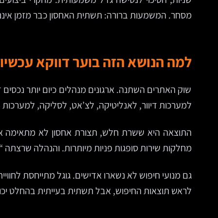
מסחר. המשמעות ברורה: תשתית האחסון כבר מזמן איננה החלטת IT בלבד. זו החלטת מוצר
למה הנושא הזה בוער דווקא עכשיו
למערכות דיוור, לאנליטיקה, לצ’אט, לסליקה, למערכות ניה
התוצאה היא ששרת חלש, תצורת אחסון לא מתאימה או 
מחלקות שירות סופגות פניות מיותרות. והנהלה שרצתה “
גם מנועי חיפוש לא נשארו אדישים. גוגל מתייחסת לחוויי
לראש תוצאות החיפוש, אבל תשתית בעייתית בהחלט יכול