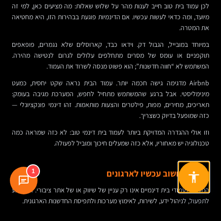
לכן עמוד בית טוב חייב לענות מהר על שלוש שאלות: מה מציעים כאן, למי זה
מיועד, ומה כדאי לעשות עכשיו. אם הדינמיות פוגעת בבהירות הזו, היא מחטיאה
את המטרה.
במיוחד במובייל, הגבול דק. וידאו כבד, קארוסלים שלא נגמרים, פופאפים
תוקפניים או עומס של מסרים מתחלפים עלולים לגרום לנטישה מהירה.
המשתמש לא “חווה חדשנות”; הוא פשוט מנסה לשרוד את העמוד.
Airbnb מדגימה גישה חכמה יותר. עמוד הבית נראה שקט יחסית, כמעט
מינימליסטי. אבל ברגע שהמשתמש מתחיל לחפש, המערכת מגיבה בעומק:
תאריכים, מחירים, מפות, פילטרים והצעות מותאמות. זהו דינמי פונקציונלי —
כזה שמופעל בדיוק כשצריך.
וזו אולי ההגדרה המדויקת ביותר לעמוד בית דינמי טוב: לא כזה שמראה כמה
טכנולוגיה יש מאחוריו, אלא כזה שמעלים חיכוך ומוביל לפעולה.
למה זה חשוב עכשיו לארגונים
1
המעבר לעמודי בית דינמיים אינו רק עניין של שיווק או של אתר ציבורי. הוא נוגע
לתפעול, לניהול ידע, לשירות, לאימוץ מערכות ולתפיסת החדשנות הארגונית.
כאשר עמוד הבית של אתר חיצוני, פורטל לקוחות או מערכת פנים-ארגונית יודע