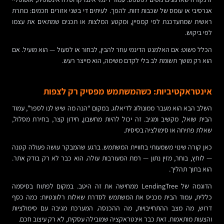
אגרסיבי או עומס של שכבות זזות. להפך. לעיתים די בשני אזורים חכמים: כותרת
ראשית שמתעדכנת לפי קמפיין, ומקטע המלצות או תכנים שמתאים את עצמו
לפי ביקוש.
הכלל פשוט: אם האלמנט הדינמי עוזר להבין, לבחור או לפעול — הוא מועיל. אם
הוא רק מושך תשומת לב בלי לקדם משימה, הוא מייצר רעש.
אינטראקטיביות: כשהמשתמש מפסיק רק לצפות
השלב הבא הוא מעבר ממונולוג לדיאלוג. במקום “הנה מה שיש לנו לספר”, עמוד
הבית שואל, מקשיב ומגיב. זה יכול להיות מחשבון, חידון קצר, בחירת מסלול,
שאלת פתיחה או סימולציה בסיסית.
כאן קורה שינוי משמעותי בחוויית המשתמש. ברגע שהמבקר עושה פעולה קטנה
— לוחץ, בוחר, מזין נתון — רמת המעורבות עולה. הוא כבר לא רק בודק אתר.
הוא בתוך תהליך.
הדוגמה של LendingTree ממחישה את זה היטב. במקום לפתוח בסיסמה
כללית, עמוד הבית מכניס את המשתמש לסדרת שאלות רלוונטיות: כמה כסף
דרוש, מה מצב ההתחייבויות, מה ההכנסה. המערכת מגיבה עם סימולציות
והצעות מותאמות. זאת כבר אינטראקציה שמובילה עסקית, לא רק עיצוב חכם.