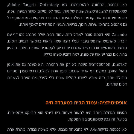
כאן נכנסות לתמונה פלטפורמות כמו Optimizely ו-Adobe Target,
שמאפשרות להציג וריאציות שונות של אותו עמוד לפי מיקום, מקור תנועה, שפה,
סוג מכשיר והתנהגות קודמת. בעולם האיקומרס זו כבר פרקטיקה מבוססת, אבל
גם ארגונים בתחומי שירות, חינוך, בריאות ותעשייה מתחילים לאמץ אותה.
Zalando היא דוגמה טובה למודל הזה. עמוד הבית שלה מתנהג כמו דף עם
זיכרון. משתמש שחיפש בעבר נעלי ריצה עשוי לראות בהמשך דגמים דומים,
מותגים רלוונטיים או מבצעים שמדברים בדיוק לקטגוריה שעניינה אותו. ההיגיון
ברור: אם כבר יש אות על כוונה, למה להציג משהו כללי?
לארגונים, הפרסונליזציה משנה לא רק את ההמרה. היא משנה גם את אופן
ניהול התוכן. במקום דף אחיד שנכתב פעם אחת לכולם, נדרש מערך מסרים
מודולרי יותר, כזה שיודע לשרת קהלים שונים בלי לפרק את האתר לעשרות
דפים סותרים.
אופטימיזציה: עמוד הבית כמעבדה חיה
הטעות הגדולה ביותר היא לחשוב שעמוד בית דינמי הוא פרויקט שמסיימים.
בפועל, זהו נכס שמכווננים בלי הפסקה.
כאן נכנסות בדיקות A/B. לא כהבטחה נוצצת, אלא כשיטת עבודה. כותרת אחת