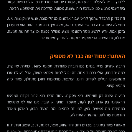
ללחוץ — או להיעלם. ברגע הזה, עמוד בית סטטי מרגיש כמו שלט חוצות. עמוד
בית דינמי מרגיש כמו מערכת חיה שעונה, מכוונת ומקדמת את המשתמש הלאה.
וזה בדיוק ההבדל שהפך קריטי עבור ארגונים, מנהלי מוצר, אנשי שיווק וצוותי UX.
השאלה היום איננה רק איך האתר נראה, אלא איך הוא מגיב. האם הוא מתעדכן
בזמן אמת, יודע להציג מסר רלוונטי, מציע פעולה נכונה ומייצר תחושת תנועה.
אם לא, גם המיתוג הכי מוקפד יתקשה להחזיק תשומת לב.
האתגר: עמוד יפה כבר לא מספיק
הרבה אתרים עדיין בנויים כמו חוברת מהודרת: תמונת Hero, כותרת שיווקית,
כמה יתרונות, אולי כפתור אחד. זה יכול להיות אסתטי מאוד, אבל בעולם שבו
משתמשים רגילים לפידים חיים, המלצות מותאמות ותוכן מתחלף, עמוד כזה
מרגיש קפוא.
הבעיה איננה רק חווייתית. היא עסקית. עמוד הבית הוא לרוב נקודת המפגש
הראשונה בין ארגון לבין לקוח, מועמד, שותף או עובד. אם הוא לא מתקשר
במהירות מה מציעים כאן, למי זה מתאים ומה הצעד הבא, הארגון מאבד
הזדמנות עוד לפני שהשיחה התחילה.
מאחורי עמוד בית טוב עובדים היום יחד שיווק, מוצר, דאטה, תוכן, עיצוב ופיתוח. זו
כבר לא רק משימה של מעצב או של מפתח. זוהי שכבה אסטרטגית שמשפיעה