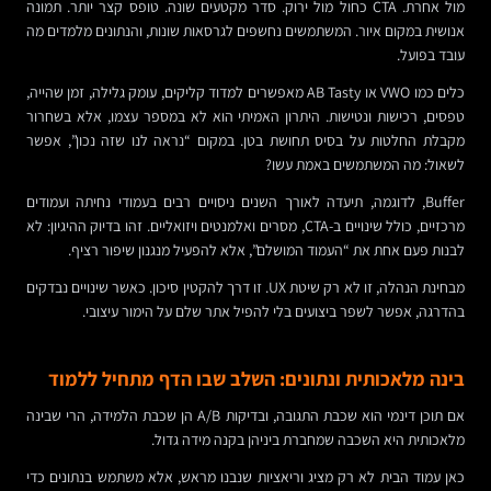
מול אחרת. CTA כחול מול ירוק. סדר מקטעים שונה. טופס קצר יותר. תמונה
אנושית במקום איור. המשתמשים נחשפים לגרסאות שונות, והנתונים מלמדים מה
עובד בפועל.
כלים כמו VWO או AB Tasty מאפשרים למדוד קליקים, עומק גלילה, זמן שהייה,
טפסים, רכישות ונטישות. היתרון האמיתי הוא לא במספר עצמו, אלא בשחרור
מקבלת החלטות על בסיס תחושת בטן. במקום “נראה לנו שזה נכון”, אפשר
לשאול: מה המשתמשים באמת עשו?
Buffer, לדוגמה, תיעדה לאורך השנים ניסויים רבים בעמודי נחיתה ועמודים
מרכזיים, כולל שינויים ב-CTA, מסרים ואלמנטים ויזואליים. זהו בדיוק ההיגיון: לא
לבנות פעם אחת את “העמוד המושלם”, אלא להפעיל מנגנון שיפור רציף.
מבחינת הנהלה, זו לא רק שיטת UX. זו דרך להקטין סיכון. כאשר שינויים נבדקים
בהדרגה, אפשר לשפר ביצועים בלי להפיל אתר שלם על הימור עיצובי.
בינה מלאכותית ונתונים: השלב שבו הדף מתחיל ללמוד
אם תוכן דינמי הוא שכבת התגובה, ובדיקות A/B הן שכבת הלמידה, הרי שבינה
מלאכותית היא השכבה שמחברת ביניהן בקנה מידה גדול.
כאן עמוד הבית לא רק מציג וריאציות שנבנו מראש, אלא משתמש בנתונים כדי