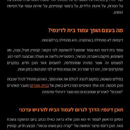
על המרות, על איכות הלידים, על ביצועי קמפיינים, על שירות עצמי ועל תפיסת
המותג.
מה בעצם הופך עמוד בית לדינמי?
דינמיות לא מתחילה באנימציה. היא מתחילה ברלוונטיות.
עמוד בית דינמי הוא עמוד שמסוגל להשתנות לפי הקשר: קמפיין פעיל, עונה, סוג
משתמש, מיקום גיאוגרפי, מכשיר, היסטוריית גלישה או פעולה שבוצעה לפני רגע.
לפעמים זה אומר כותרת שמתחלפת. לפעמים אזור תוכן חדש. במקרים
מתקדמים יותר, זהו דף שמרכיב את עצמו מחדש לפי התנהגות בזמן אמת.
במילים פשוטות, במקום להציג לכולם את אותו מסך, הארגון מתחיל לנהל שכבות
תוכן חכמות. זהו אחד השינויים המרכזיים בשוק של
בניית אתרים
: מעבר מאתרים
“מוכנים” לאתרים שמתנהגים כמו מוצר דיגיטלי מתפתח.
תוכן דינמי: הדרך לגרום לעמוד הבית להרגיש עדכני
הסימן הראשון לעמוד חי הוא תוכן שלא נראה כאילו נכתב ביום ההשקה ונשכח
מאז. תוכן דינמי מייצר תחושה של “קורה כאן משהו עכשיו”: מבצע חדש, קמפיין