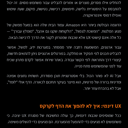
להחליט אילו מסרים, מוצרים או אזורים להבליט עבור משתמש מסוים. זה יכול
להתבסס על היסטוריית גלישה, חיפושים, רכישות, נטישות, מיקום, שעת שימוש
ואפילו דפוסי אינטראקציה.
הדוגמה הבולטת ביותר היא Amazon. עמוד הבית שלה הוא בפועל ממשק של
מנוע המלצות. “המשכת לצפות”, “הלקוחות שקנו גם אהבו”, “מומלץ עבורך” —
כל אלה אינם קישוטי UX אלא שכבות שמטרתן לקצר את הדרך לרכישה הבאה.
עבור ארגונים, המשמעות רחבה יותר ממסחר. במערכות ידע, למשל, אפשר
להבליט תכנים לפי תפקיד או מחלקה. בפורטלים ארגוניים ניתן להתאים חדשות,
קיצורי דרך והתראות לפי הקשר עבודה. באתר שירות אפשר לקדם פתרון שכיח
עוד לפני שהמשתמש פתח פנייה.
אבל AI לא פותר הכול. בלי אסטרטגיית תוכן מסודרת, תשתית נתונים אמינה
ומדיניות ברורה של פרטיות, הוא מייצר בעיקר תחכום לכאורה. הדף אולי “לומד”,
אבל לא בהכרח עוזר יותר.
UX דינמי: איך לא להפוך את הדף לקרקס
ככל שמוסיפים שכבות דינמיות, כך עולה החשיבות של מסגרת UX יציבה. כי
משתמשים לא מגיעים כדי להתפעל מהמערכת. הם מגיעים כדי להשלים משימה.