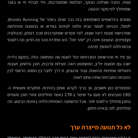
עונתי, כתבה שעלתה הבוקר, המלצות שמתעדכנות, פיד חברתי חי או באנר
שמתחלף לפי מקור ההגעה.
מותגים בינלאומיים משתמשים בזה כבר שנים. באתר של Brooks Running,
למשל, הכניסה לעמוד הבית מלווה לעיתים בווידאו או בתמונות מתחלפות
שמדגישות סצנות ריצה שונות, לצד מסרים שמתעדכנים סביב דגמים, טכנולוגיה
וקמפיינים. התוצאה אינה רק “יותר יפה”. היא מחדדת מהר מה חדש, מה רלוונטי
עכשיו ולמה להמשיך פנימה.
גם פיד חי מהרשתות החברתיות יכול לשנות את התחושה כולה. במקום גלריה
ישנה עם תמונות יח”צ, המשתמש רואה פעילות עדכנית, תוכן גולשים, תגובות
ויזואליות אמיתיות מהשטח. עבור ארגונים, זו דרך לחבר בין המותג הרשמי לבין
ההוכחה החברתית שחיה מחוץ לאתר.
המספרים כאן חשובים, אך צריך לקרוא אותם בזהירות. מחקרים ותעשיית ה-
CRO מצביעים לא פעם על שיפור ב-CTR כאשר מחליפים אזורי תוכן סטטיים
בתוכן מתחלף ורלוונטי יותר. אבל ההשפעה האמיתית תלויה באיכות הביצוע: מה
מחליפים, למי, ובאיזה תזמון.
לא כל תנועה מייצרת ערך
זו נקודה שארגונים נוטים לפספס. עמוד דינמי איננו קרוסלה אינסופית, אוטופליי