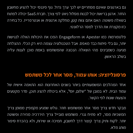
גם בארגונים שאינם מסחריים יש לכך ערך גדול. גוף פיננסי יכול להציע מחשבון
החזר. ארגון בריאות יכול לבנות מסלול ניווט לפי צורך. חברת SaaS יכולה לפתוח
בשאלה פשוטה: האם אתם צוות קטן, מחלקה ארגונית או אנטרפרייז. כל בחירה
כזו מקצרת את הדרך למסר הרלוונטי.
פלטפורמות כמו Apester או Engageform הפכו את היכולות האלה לנגישות
יותר, גם בלי פיתוח כבד מאפס. אבל הטכנולוגיה עצמה היא רק הכלי. ההצלחה
מגיעה כשמבינים מהי השאלה הנכונה שהמשתמש באמת מוכן לענות עליה
בשלב הראשון.
פרסונליזציה: אותו עמוד, מסר אחר לכל משתמש
אחד המהלכים המשמעותיים ביותר בשנים האחרונות הוא התאמה אישית של
עמוד הבית. לא במובן של “שלום, יוסי”, אלא ביכולת להציג תוכן, סדר מקטעים
והצעות שונות לפי הקשר.
מבקר חדש צריך מסר אחר ממשתמש חוזר. גולש שמגיע מקמפיין ממומן צריך
המשכיות מסר, לא פתיח גנרי. משתמש מובייל צריך היררכיה מהירה ופשוטה
יותר. לקוח ותיק צריך קיצור דרך לחשבון, תמיכה או שירות, ולא בהכרח סיפור
מותג מלא.