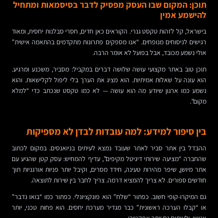
תוכן: המקום שבו העסק מפסיק לדבר בסיסמאות ומתחיל
להישמע אמין
בישראל, קל לזהות טקסט גנרי. הקוראים כאן חדים, חסרי סבלנות יחסית, ומאוד
רגישים לניסוחים מנופחים. “אנו מספקים פתרונות מתקדמים בהתאמה אישית”
אולי נשמע מכובד, אבל בפועל לא אומר הרבה.
תוכן טוב באתר מקצועי עושה שלושה דברים במקביל: מסביר, משכנע ומרגיע.
הוא עונה על שאלות אמיתיות. הוא מציג את הערך בלי ליפול לקלישאות. והוא
נשמע כמו ארגון שיודע מה הוא עושה — לא כמו טקסט שנכתב כדי “למלא
מקום”.
בין סיפור למידע: למה עובדות לבדן לא מספיקות
ההבדל בין אתר סביר לאתר שעובד נמצא לעיתים בניואנסים. במקום לכתוב
שהחברה “מציעה שירותי דיגיטל מקיפים”, עדיף להמחיש: עסק קטן שהגיע עם
אתר מיושן, שיפר מהירות טעינה, חידד מסרים, וקיבל יותר פניות אורגניות תוך
חודשים ספורים. לא צריך להמציא דרמה. צריך לחבר בין שירות לתוצאה.
גם המיקרו-קופי חשוב. כפתור “שלח” הוא פונקציונלי. כפתור כמו “בואו נדבר”
או “קבלו הערכה ראשונית” כבר מגדיר מערכת יחסים. הוא פחות טכני, יותר
אנושי, ולעיתים גם יותר אפקטיבי.