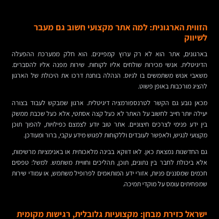
הזווית הארגונית: למה אתר מקצועי חשוב גם מעבר
לשיווק
בארגונים, אתר הוא לא רק ערוץ קמפיינים. הוא חלק ממערכת ההפעלה
הדיגיטלית. אנשי מכירות שולחים אליו לקוחות. שירות מפנה אליו להסברים.
משאבי אנוש משתמשים בו לגיוס. הנהלה בוחנת דרכו את היכולת של הארגון
להציג מורכבות באופן פשוט.
מכאן נובע גם הקשר לטרנספורמציה דיגיטלית. ארגון שמבקש לעבוד בצורה
יעילה יותר חייב לחשוב על האתר לא כעל קצה אסתטי, אלא כעל שכבת ממשק
בין ידע פנימי לצרכים חיצוניים. אתר טוב יודע לצמצם כפילויות, להפוך תוכן
מקצועי לנגיש, ולאפשר לעובדים וללקוחות לפגוש מידע עקבי, ברור ומעודכן.
גם החדשנות נמצאת כאן. לאו דווקא בבינה מלאכותית או באנימציות מרשימות,
אלא ביכולת לחבר בין נתונים, תוכן, תהליכים וחוויית משתמש. למשל: טפסים
חכמים שמסננים פניות, אזורי ידע המותאמים לפרופיל משתמש, או עמודי שירות
שמפחיתים עומס על מוקדי תמיכה.
ישראל כזירת מבחן: מקצועיות גלובלית, רגישות מקומית