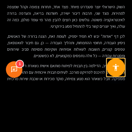
השוק הישראלי יוצר סטנדרט מיוחד. מצד אחד, תחרות צפופה וקהל שמצפה
למהירות. מצד שני, תרבות דיבור ישירה, חשדנות בריאה, והעדפה ברורה
לאינטראקציה פשוטה. גולשים כאן רוצים להבין מהר מי עומד מולם, כמה זה
עולה, ואיך יוצרים קשר בלי להתחיל מסע בירוקרטי.
לכן דף “אודות” יבש לא תמיד יספיק. לעומת זאת, הצגה ברורה של האנשים,
ניסיון העבודה, תחומי ההתמחות, ותהליך העבודה — כן. גם חיבור לוואטסאפ,
טפסים קצרים, תשובות לשאלות אמיתיות ושקיפות מסוימת סביב שירותים
ומסגרות עבודה — כל אלה נתפסים כמקצועיים, לא כפשטניים.
1
ברמת התקציב, הדילמה בין תבנית לפיתוח מותאם אישית נשארת רלוונטית. לא
כל עסק חייב להיכנס לפרויקט מורכב. לעיתים תבנית איכותית עם התאמה נכונה
מספיקה. אבל כשאתר הוא מנוע צמיחה, מוקד מכירות או שכבת שירות מרכזית
— פשרות זולות עולות ביוקר.
טבלת סיכום: ההבדל בין אתר “נוכח” לאתר מקצועי
היבט
אתר בסיסי
אתר אינטרנט מקצועי
מטרה
נוכחות כללית ברשת
תפקיד ברור: לידים, מכירות, שירות,
עסקית
גיוס או ידע