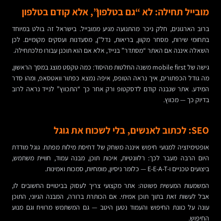
מובייל תחילה: לא “גם בטלפון”, אלא קודם בטלפון
ברוב הארגונים, חלק ניכר מהתנועה מגיע ממובייל. בישראל זה בולט במיוחד
בתחומי שירות, מסחר מקוון, בריאות, נדל"ן, מסעדנות ועסקים מקומיים. לכן
השאלה איננה אם האתר “מסתדר” בנייד, אלא אם הוא תוכנן עבורו מלכתחילה.
גישה של mobile first משנה החלטות מהיסוד: כמה טקסט מוצג במסך הראשון,
מה גודל הכפתורים, איך נראה הטופס, איפה נמצא כפתור וואטסאפ, ומהו סדר
המידע. אתר שנבנה קודם לדסקטופ ורק אחר כך “התכווץ” לנייד נראה לרוב
בדיוק כך — מכווץ.
SEO: לכתוב לאנשים, בלי לשכוח את גוגל
אופטימיזציה למנועי חיפוש איננה משחק של דחיסת מילות מפתח. גוגל מודדת
היום הרבה מעבר לכך: רלוונטיות, איכות תוכן, מבנה עמוד, חוויית משתמש,
ביצועים טכניים ו-E-E-A-T — כלומר ניסיון, מומחיות, סמכות ואמינות.
המשמעות המעשית פשוטה: אתר מקצועי צריך לעסוק בביטויים החשובים לו,
אבל לעשות זאת בתוך תוכן אמיתי. אם הכותרת ברורה, המבנה הגיוני, התוכן
עונה על כוונת החיפוש והעמוד נטען היטב — גם המשתמש מרוויח וגם מנוע
החיפוש.