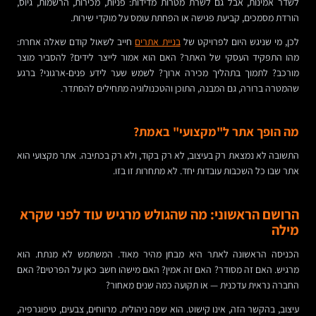
לשדר אמינות, אבל גם לשרת מטרות מדידות: פניות, מכירות, הרשמות, גיוס,
הורדת מסמכים, קביעת פגישה או הפחתת עומס על מוקדי שירות.
לכן, מי שניגש היום לפרויקט של
בניית אתרים
חייב לשאול קודם שאלה אחרת:
מהו התפקיד העסקי של האתר? האם הוא אמור לייצר לידים? להסביר מוצר
מורכב? לתמוך בתהליך מכירה ארוך? לשמש שער לידע פנים-ארגוני? ברגע
שהמטרה ברורה, גם המבנה, התוכן והטכנולוגיה מתחילים להסתדר.
מה הופך אתר ל"מקצועי" באמת?
התשובה לא נמצאת רק בעיצוב, לא רק בקוד, ולא רק בכתיבה. אתר מקצועי הוא
אתר שבו כל השכבות עובדות יחד. לא מתחרות זו בזו.
הרושם הראשוני: מה שהגולש מרגיש עוד לפני שקרא
מילה
הכניסה הראשונה לאתר היא מבחן מהיר מאוד. המשתמש לא מנתח. הוא
מרגיש. האם זה מסודר? האם זה אמין? האם מישהו חשב כאן על הפרטים? האם
החברה נראית עדכנית — או תקועה כמה שנים מאחור?
עיצוב, בהקשר הזה, אינו קישוט. הוא שפה ניהולית. מרווחים, צבעים, טיפוגרפיה,