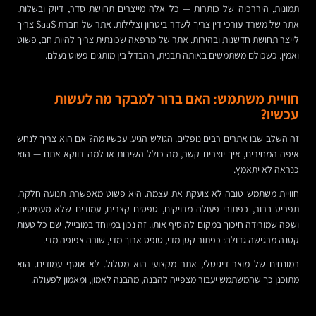
תמונות, היררכיה של כותרות — כל אלה מייצרים תחושת סדר, דיוק ובשלות.
אתר של משרד עורכי דין צריך לשדר ביטחון וצלילות. אתר של חברת SaaS צריך
לייצר תחושת חדשנות ובהירות. אתר של מרפאה שכונתית צריך להיות חם, פשוט
ואמין. כשכולם משתמשים באותה תבנית, ההבדל בין מותגים פשוט נעלם.
חוויית משתמש: האם ברור למבקר מה לעשות
עכשיו?
זה השלב שבו אתרים רבים נופלים. הגולש הגיע. עכשיו מה? אם הוא צריך לנחש
איפה המחירים, איך יוצרים קשר, מה כולל השירות או למה דווקא אתם — הוא
כנראה לא יתאמץ.
חוויית משתמש טובה לא צועקת את עצמה. היא פשוט מאפשרת תנועה חלקה.
תפריט ברור, כפתורי פעולה מדויקים, טפסים קצרים, עמודים שלא מעמיסים,
ושפה שמורידה חיכוך במקום להוסיף אותו. זה נכון במיוחד במובייל, שם כל טעות
קטנה מרגישה גדולה: כפתור קטן מדי, טופס ארוך מדי, שורה צפופה מדי.
במונחים של מוצר דיגיטלי, אתר מקצועי הוא מסלול. לא אוסף עמודים. הוא
מתוכנן כך שהמשתמש יעבור מצפייה להבנה, מהבנה לאמון, ומאמון לפעולה.