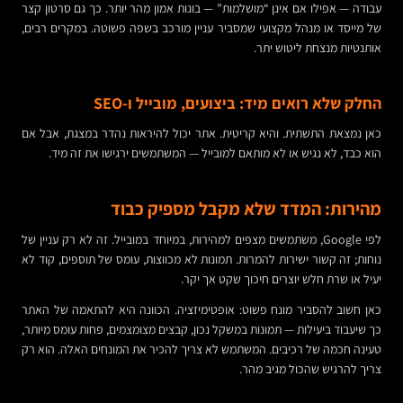
עבודה — אפילו אם אינן “מושלמות” — בונות אמון מהר יותר. כך גם סרטון קצר
של מייסד או מנהל מקצועי שמסביר עניין מורכב בשפה פשוטה. במקרים רבים,
אותנטיות מנצחת ליטוש יתר.
החלק שלא רואים מיד: ביצועים, מובייל ו-SEO
כאן נמצאת התשתית. והיא קריטית. אתר יכול להיראות נהדר במצגת, אבל אם
הוא כבד, לא נגיש או לא מותאם למובייל — המשתמשים ירגישו את זה מיד.
מהירות: המדד שלא מקבל מספיק כבוד
לפי Google, משתמשים מצפים למהירות, במיוחד במובייל. זה לא רק עניין של
נוחות; זה קשור ישירות להמרות. תמונות לא מכווצות, עומס של תוספים, קוד לא
יעיל או שרת חלש יוצרים חיכוך שקט אך יקר.
כאן חשוב להסביר מונח פשוט: אופטימיזציה. הכוונה היא להתאמה של האתר
כך שיעבוד ביעילות — תמונות במשקל נכון, קבצים מצומצמים, פחות עומס מיותר,
טעינה חכמה של רכיבים. המשתמש לא צריך להכיר את המונחים האלה. הוא רק
צריך להרגיש שהכול מגיב מהר.