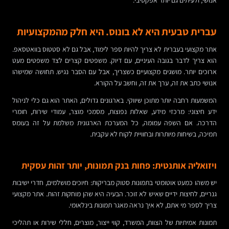
עברית טבעית היא לא בונוס. היא חלק מהמקצועיות
אתר מקצועי בעברית לא צריך להיות ספר לימוד, אבל גם לא סטטוס בוואטסאפ.
הוא צריך לדבר בגובה העיניים, עם דיוק. משפטים קצרים לצד משפטים מעט
ארוכים יותר. מושגים מקצועיים כשצריך, אבל עם הסבר נגיש. תחושה שמישהו
אנושי כתב את זה, ערך את זה, וחשב על הקורא.
המשמעות רחבה יותר מתוכן שיווקי. בארגונים גדולים, האתר הוא גם כלי לניהול
ידע חיצוני: מרכזי מידע, שאלות נפוצות, מסמכי מוצר, עמודי שירות, חומרי
הדרכה. אם השפה עמומה, כל המערכת הארגונית משלמת על זה בעומס
תמיכה, בשיחות מיותרות ובחוויית לקוח לא עקבית.
ויזואליה אותנטית: פחות בנק תמונות, יותר זהות עסקית
יש משהו כמעט אוטומטי בתמונות סטוק מבריקות: חיוכים מושלמים, חדרי ישיבות
גנריים, לחיצות ידיים שאיש לא זוכר. הבעיה היא שהן מוחקות זהות. אתר מקצועי
צריך לספר מי אתם, לא איך נראה מאגר תמונות בינלאומי.
תמונות אמיתיות של הצוות, המשרד, קווי ייצור, מוצרים, חללי שירות או תהליכי