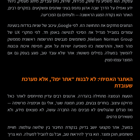
עסקית. הוא משפיע על שיווק, מכירות, שירות, גיוס עובדים, מיתוג מעסיק, ניהול
ידע ואפילו על הדרך שבה ארגון נתפס בעיני שותפים ומשקיעים. במקרים רבים,
האתר הוא נקודת המגע הראשונה — ולעיתים גם המכריעה.
הנתונים מחזקים את התחושה הזו. לפי Google, עיכוב של שניות בודדות בטעינת
עמודים במובייל מגדיל את הסיכוי לנטישה באופן חד. לפי מחקרי UX של
Nielsen Norman Group, משתמשים מגבשים התרשמות ראשונית מממשק
מהר מאוד, והתרשמות כזו משפיעה ישירות על אמון, תפיסת איכות ונכונות
להמשיך בפעולה. במילים פשוטות: אתר שלא עובד טוב, פוגע בעסק גם אם
המוצר עצמו מצוין.
האתגר האמיתי: לא לבנות “אתר יפה”, אלא מערכת
שעובדת
הטעות הנפוצה מתחילה בהגדרה. ארגונים רבים עדיין מתייחסים לאתר כאל
פרויקט עיצוב. בוחרים צבעים, פונט, תמונת שער, אולי גם אנימציה מרשימה —
ואז מגלים שהגולשים לא מבינים מה החברה עושה, לא מוצאים מידע, ולא
משאירים פרטים.
בפועל, אתר מקצועי יושב בדיוק בנקודת החיבור בין שלושה עולמות: חוויית
משתמש, תוכן ומוצר. הוא צריך להיראות טוב, אבל גם להוביל לפעולה. הוא צריך