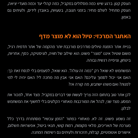
העסק קטן. ברגע שיש כמה מסלולים במקביל, כמה קהלי יעד וכמה מועדי יציאה,
העסק מתחיל לשלם מחיר: בזמני תגובה, בטעויות, באובדן לידים, ולעיתים גם
באמון.
האתגר המרכזי: טיול הוא לא מוצר מדף
בניית אתר הזמנת טיולים מודרכים מורכבת יותר מהקמה של אתר תדמית רגיל,
משום שטיול איננו "מוצר" פשוט. הוא שילוב של חוויה, לוגיסטיקה, כסף, אחריות,
ביטחון, וציפייה רגשית גבוהה.
המשתמש לא שואל רק "כמה זה עולה". הוא שואל, לפעמים בלי לנסח זאת כך:
האם אני יכול לסמוך עליכם? האם אני אבין מה מחכה לי? האם יהיה לי למי
לפנות? ואם משהו ישתבש, מה קורה אז?
לכן אתר טוב בתחום הזה צריך לעשות שני דברים במקביל. מצד אחד, למכור את
המסע. מצד שני, לנהל את המורכבות מאחורי הקלעים בלי לחשוף את המשתמש
לבלגן.
זה נשמע פשוט. זה לא. מאחורי כפתור "הזמן עכשיו" מסתתרת בדרך כלל
מערכת של תאריכים, מלאי מקומות, רמות קושי, תנאי ביטול, אפשרויות תשלום,
אישורים אוטומטיים, קבלות, תזכורות ולעיתים גם רשימות המתנה.