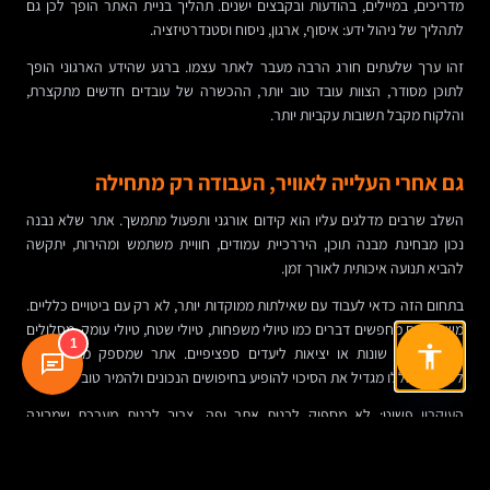
מדריכים, במיילים, בהודעות ובקבצים ישנים. תהליך בניית האתר הופך לכן גם
לתהליך של ניהול ידע: איסוף, ארגון, ניסוח וסטנדרטיזציה.
זהו ערך שלעתים חורג הרבה מעבר לאתר עצמו. ברגע שהידע הארגוני הופך
לתוכן מסודר, הצוות עובד טוב יותר, ההכשרה של עובדים חדשים מתקצרת,
והלקוח מקבל תשובות עקביות יותר.
גם אחרי העלייה לאוויר, העבודה רק מתחילה
השלב שרבים מדלגים עליו הוא קידום אורגני ותפעול מתמשך. אתר שלא נבנה
נכון מבחינת מבנה תוכן, היררכיית עמודים, חוויית משתמש ומהירות, יתקשה
להביא תנועה איכותית לאורך זמן.
בתחום הזה כדאי לעבוד עם שאילתות ממוקדות יותר, לא רק עם ביטויים כלליים.
משתמשים מחפשים דברים כמו טיולי משפחות, טיולי שטח, טיולי עומק, מסלולים
1
ברמות קושי שונות או יציאות ליעדים ספציפיים. אתר שמספק מענה ברור
לשאלות הללו מגדיל את הסיכוי להופיע בחיפושים הנכונים ולהמיר טוב יותר.
העיקרון פשוט: לא מספיק לבנות אתר יפה. צריך לבנות מערכת שמבינה
משתמשים, משרתת את העסק, ומתעדכנת עם הזמן.