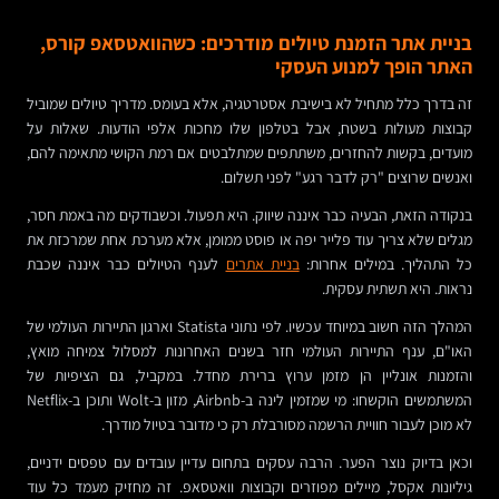
בניית אתר הזמנת טיולים מודרכים: כשהוואטסאפ קורס,
האתר הופך למנוע העסקי
זה בדרך כלל מתחיל לא בישיבת אסטרטגיה, אלא בעומס. מדריך טיולים שמוביל
קבוצות מעולות בשטח, אבל בטלפון שלו מחכות אלפי הודעות. שאלות על
מועדים, בקשות להחזרים, משתתפים שמתלבטים אם רמת הקושי מתאימה להם,
ואנשים שרוצים "רק לדבר רגע" לפני תשלום.
בנקודה הזאת, הבעיה כבר איננה שיווק. היא תפעול. וכשבודקים מה באמת חסר,
מגלים שלא צריך עוד פלייר יפה או פוסט ממומן, אלא מערכת אחת שמרכזת את
כל התהליך. במילים אחרות:
בניית אתרים
לענף הטיולים כבר איננה שכבת
נראות. היא תשתית עסקית.
המהלך הזה חשוב במיוחד עכשיו. לפי נתוני Statista וארגון התיירות העולמי של
האו"ם, ענף התיירות העולמי חזר בשנים האחרונות למסלול צמיחה מואץ,
והזמנות אונליין הן מזמן ערוץ ברירת מחדל. במקביל, גם הציפיות של
המשתמשים הוקשחו: מי שמזמין לינה ב-Airbnb, מזון ב-Wolt ותוכן ב-Netflix
לא מוכן לעבור חוויית הרשמה מסורבלת רק כי מדובר בטיול מודרך.
וכאן בדיוק נוצר הפער. הרבה עסקים בתחום עדיין עובדים עם טפסים ידניים,
גיליונות אקסל, מיילים מפוזרים וקבוצות וואטסאפ. זה מחזיק מעמד כל עוד