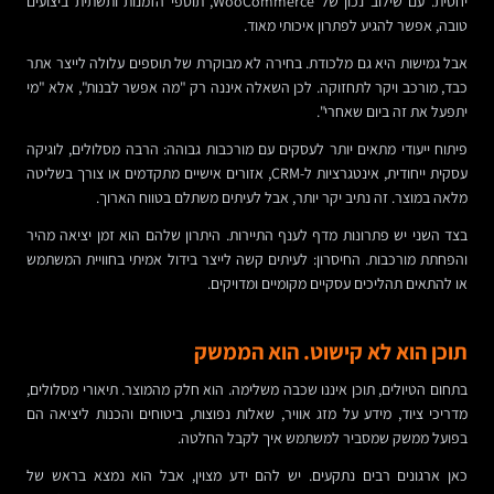
יחסית. עם שילוב נכון של WooCommerce, תוספי הזמנות ותשתית ביצועים
טובה, אפשר להגיע לפתרון איכותי מאוד.
אבל גמישות היא גם מלכודת. בחירה לא מבוקרת של תוספים עלולה לייצר אתר
כבד, מורכב ויקר לתחזוקה. לכן השאלה איננה רק "מה אפשר לבנות", אלא "מי
יתפעל את זה ביום שאחרי".
פיתוח ייעודי מתאים יותר לעסקים עם מורכבות גבוהה: הרבה מסלולים, לוגיקה
עסקית ייחודית, אינטגרציות ל-CRM, אזורים אישיים מתקדמים או צורך בשליטה
מלאה במוצר. זה נתיב יקר יותר, אבל לעיתים משתלם בטווח הארוך.
בצד השני יש פתרונות מדף לענף התיירות. היתרון שלהם הוא זמן יציאה מהיר
והפחתת מורכבות. החיסרון: לעיתים קשה לייצר בידול אמיתי בחוויית המשתמש
או להתאים תהליכים עסקיים מקומיים ומדויקים.
תוכן הוא לא קישוט. הוא הממשק
בתחום הטיולים, תוכן איננו שכבה משלימה. הוא חלק מהמוצר. תיאורי מסלולים,
מדריכי ציוד, מידע על מזג אוויר, שאלות נפוצות, ביטוחים והכנות ליציאה הם
בפועל ממשק שמסביר למשתמש איך לקבל החלטה.
כאן ארגונים רבים נתקעים. יש להם ידע מצוין, אבל הוא נמצא בראש של