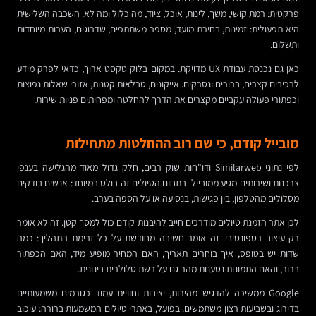
פרקטית: רמת קושי, משך, לינות, אוכל, ציוד, מה כלול ומה לא. השכבה השלישית
היא תפעולית: זמינות, בחירת מועד, מספר משתתפים, שדרוגים, הערות מיוחדות
ותשלום.
כאן גם נכנסת עבודת UX מדויקת. במקום בלוק טקסט ארוך, כדאי לפרק מידע
לרכיבים קצרים, ברורים ונסרקים. אייקונים, טבלאות קטנות, אזורי שאלות נפוצות
וכפתורי פעולה עקביים מקצרים את הדרך להחלטה ומפחיתים פניות שירות.
מובייל קודם, כי שם רוב ההחלטות מתחילות
לפי נתוני Similarweb ודו"חות שוק רבים, חלק גדול מאוד מהגלישה בענפי
צרכנות ושירותים מגיע ממובייל. בתחום הטיולים זה בולט במיוחד: אנשים בודקים
מסלולים מהטלפון, בין פגישות, בנסיעה או על הספה בערב.
לכן אתר הזמנת טיולים מודרכים חייב להיבנות קודם כול למסך קטן. זה לא אומר
רק עיצוב רספונסיבי. זה אומר חשיבה מחודשת על כל זרימת התהליך: כמה
שדות יש בטופס, איך בוחרים תאריך, האם המחיר מופיע מיד, האם הכפתור
ברור, והאם התמונות נטענות מהר גם על רשת סלולרית בינונית.
Google ממשיכה להדגיש מהירות, יציבות וחוויית עמוד כגורמים משמעותיים
בדירוג ובשביעות רצון משתמשים. בפועל, באתרי טיולים המשמעות ברורה: עיכוב