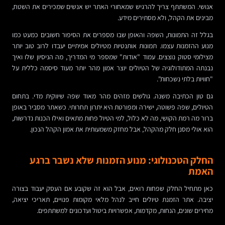
אנושי. המשתתף צריך להרגיש שמאחורי האתר יש אנשים שמכירים את השטח,
מבינים את הקהל, ולא מסתירים מידע.
בגלל זה התמונות, השפה והאופן שבו מספרים את הסיפור חשובים כמעט כמו
מנוע ההזמנות עצמו. תמונות אותנטיות מטיולים אמיתיים יעבדו לרוב טוב יותר
מצילומי סטוק נוצצים. עמוד "אודות" שמספר מי המדריך, מה הניסיון שלו ואיך
נבנתה המתודולוגיה של הטיולים יוצר אמון מהר יותר מעוד סיסמה כללית על
"חוויות בלתי נשכחות".
גם טון הכתיבה משנה. גולשים מזהים מהר מאוד שפה שיווקית מדי. בתחום
הטיולים, שפה פשוטה, ישירה ומפורטת היא יתרון תחרותי. כשאתר מסביר באופן
ברור מה רמת הקושי, מה לא כלול, למי הטיול פחות מתאים ואילו הכנות נדרשות,
הוא אולי מסנן חלק מהקהל, אבל מחזק משמעותית את אמון הקהל הנכון.
החלק הטכנולוגי: מנוע הזמנות שלא נשבר ברגע
האמת
כאן מתחיל החלק שפחות רואים, אבל הוא זה שקובע אם העסק יעבוד בצורה
יציבה. אתר הזמנת טיולים חייב לנהל מלאי מקומות פנויים, תאריכי יציאה,
מחירים שונים, הנחות, מקדמות, אפשרויות ביטול ועדכונים למשתתפים.