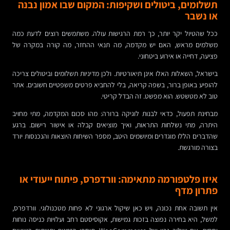
תשלומים, ביטולים ושקיפות: המקום שבו אמון נבנה
או נשבר
ככל שהטיול יקר יותר, כך רמת הרגישות עולה. משתמשים רוצים לדעת כמה
משלמים מראש, האם יש מקדמה, מה תנאי ההחזר, מה קורה במקרה של
פציעה, דחייה או אירוע ביטחוני.
בישראל, השאלות האלו אינן תיאורטיות. ולכן מדיניות תשלומים וביטולים צריכה
להופיע באופן ברור, בשפה קריאה, בלי להחביא פרטים משפטיים חשובים. אתר
טוב לא מטשטש. הוא מפשט. זה הבדל קריטי.
מבחינת תפעול, כדאי לבנות לוגיקה ברורה: מהו סכום המקדמה, מתי מחויב
היתרה, מתי נשלחות התראות, ואיך מוציאים קבלה או אישור רישום. ברגע
שהדברים הללו מוגדרים ומיושמים היטב, מספר השיחות היוצאות והנכנסות יורד
בצורה מורגשת.
איזו פלטפורמה מתאימה: וורדפרס, פיתוח ייעודי או
פתרון מדף
אין תשובה אחת נכונה, ויש כאן שיקול ארגוני לא פחות מטכנולוגי. וורדפרס,
למשל, היא בחירה נפוצה בזכות גמישות, אקוסיסטם רחב ועלויות כניסה נוחות