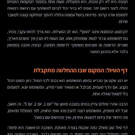
הבעיה היא לא רק טכנית. היא תפעולית. טעות אחת במספר המקומות הפנויים
יכולה ליצור רישום יתר. טופס לא ברור יכול לגרום למשתתף עם רגישות רפואית
לפספס שדה קריטי. מדיניות ביטול עמומה עלולה להפוך מחלוקת קטנה למשבר
שירות.
לכן מנוע ההזמנות איננו "תוסף". הוא לב הפעילות. הוא צריך להיות עקבי, מהיר,
נוח למשתמש וברור לצוות שמתחזק אותו. אם הצוות לא מבין איך משנים תאריך,
סוגרים הרשמה או מוציאים משתתף לרשימת המתנה, הבעיה איננה בממשק
בלבד אלא בתכנון המוצר.
דף הטיול: המקום שבו ההחלטה מתקבלת
יש רגע שקט אך מכריע במסע המשתמש: הוא נכנס לדף הטיול. כאן כמעט הכול
נקבע. אם הדף מעמיס, מבלבל או משאיר פערי מידע, המשתמש יוצא. לפעמים
בלי לשאול שאלה אחת.
הרבה אתרי טיולים עדיין בנויים במבנה מיושן של "יום 1, יום 2, יום 3". זה חשוב,
אבל לא מספיק. המשתמש רוצה להבין מהו אופי החוויה, למי המסלול מתאים,
מה הייחוד שלו ביחס להצעות אחרות, ואיך מרגישים שם בפועל.
דף טיול טוב משלב כמה שכבות בצורה מאוזנת. השכבה הראשונה היא סיפור:
למה המסלול הזה קיים, מה מיוחד בו, מה פוגשים בדרך. השכבה השנייה היא