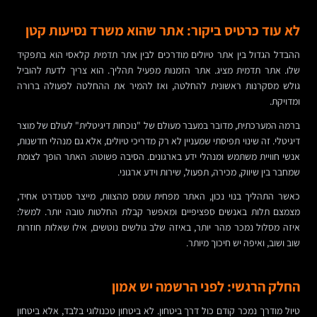
לא עוד כרטיס ביקור: אתר שהוא משרד נסיעות קטן
ההבדל הגדול בין אתר טיולים מודרכים לבין אתר תדמית קלאסי הוא בתפקיד
שלו. אתר תדמית מציג. אתר הזמנות מפעיל תהליך. הוא צריך לדעת להוביל
גולש מסקרנות ראשונית להחלטה, ואז להמיר את ההחלטה לפעולה ברורה
ומדויקת.
ברמה המערכתית, מדובר במעבר מעולם של "נוכחות דיגיטלית" לעולם של מוצר
דיגיטלי. זה שינוי תפיסתי שמעניין לא רק מדריכי טיולים, אלא גם מנהלי חדשנות,
אנשי חוויית משתמש ומנהלי ידע בארגונים. הסיבה פשוטה: האתר הופך לצומת
שמחבר בין שיווק, מכירה, תפעול, שירות וידע ארגוני.
כאשר התהליך בנוי נכון, האתר מפחית עומס מהצוות, מייצר סטנדרט אחיד,
מצמצם תלות באנשים ספציפיים ומאפשר קבלת החלטות טובה יותר. למשל:
איזה מסלול נמכר מהר יותר, באיזה שלב גולשים נוטשים, אילו שאלות חוזרות
שוב ושוב, ואיפה יש חיכוך מיותר.
החלק הרגשי: לפני הרשמה יש אמון
טיול מודרך נמכר קודם כול דרך ביטחון. לא ביטחון טכנולוגי בלבד, אלא ביטחון