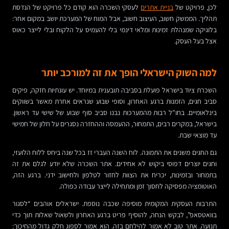
לכן, פרויקט של
בניית אתרים
לעסקי השכרה הוא קודם כל פרויקט של הנדסת
תהליך. הממשק חשוב, העיצוב חשוב, אבל המוח של המערכת יושב במקום אחר:
בלוגיקה שמנהלת זמינות ומלאי דינמי בלי להעמיס על הלקוח ובלי לייצר כאוס
אצל בעל העסק.
למה השוק הישראלי הופך את זה למורכב יותר
השכרת ציוד בישראל פועלת בסביבה תובענית במיוחד. יש עונתיות חזקה, פיקים
סביב חגים, הזמנות ברגע האחרון, וסופי שבוע שנראים אחרת מאשר בשווקים
בינלאומיים. בחו"ל רבות מהמערכות נבנו סביב סוף שבוע של שישי עד ראשון.
בישראל, במקרים רבים, התמחור, ההעמסה וההחזרה נסגרים על חלון של חמישי
עד מוצאי שבת.
גם החגים משנים את התמונה. לוח השנה העברי זז בכל שנה ביחס ללוח הלועזי,
וחגים יוצרים דפוסי ביקוש לא אחידים. אתר השכרה שלא יודע לגלם את זה
בתמחור ובזמינות, יכריח את הצוות לחזור לטלפון ולחישוב ידני. ברגע הזה,
האוטומציה מפסיקה לחסוך זמן ומתחילה לייצר עבודה כפולה.
התרבות העסקית המקומית מוסיפה שכבה נוספת. ישראלים אוהבים “לסגור
בוואטסאפ”, לבקש הנחה, להוסיף פריט ברגע האחרון ולשאול שאלות תוך כדי
תנועה. אתר טוב לא אמור להילחם בזה. הוא אמור לספוג חלק גדול מהחיכוך: