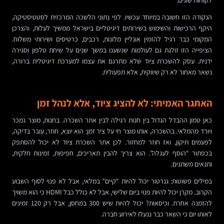
הנקודה הזו חשובה במיוחד עכשיו. לפי נתוני הלשכה המרכזית לסטטיסטיקה,
היקף הרכישות והשימוש בשירותים דיגיטליים בישראל ממשיך לעלות, והצרכן
המקומי כבר רגיל להזמין אונליין מלונות, רכבים, כרטיסים ושירותי משלוח.
הציפייה הזו זולגת גם לעולמות שנשענו במשך שנים על שיחת טלפון וסגירה
ידנית. עסק להשכרת ציוד שלא מתרגם את עצמו למערכת דיגיטלית ברורה,
נשאר מאחור לא רק שיווקית, אלא תפעולית.
האתגר האמיתי: לא להציג ציוד, אלא לנהל זמן
כאן טמון ההבדל הגדול בין חנות רגילה לבין אתר השכרה. בחנות, מוצר נמכר
ויורד מהמלאי. בהשכרה, אותו מוצר חי על ציר זמן: הוא יוצא, חוזר, עובר בדיקה,
לפעמים תיקון, ואז חוזר למחזור. לכן אתר השכרת ציוד לא יכול להסתפק
בכפתור “הוסף לעגלה”. הוא צריך להבין תאריכים, חפיפות, זמינות חלקית,
ותנאים משתנים.
במילים פשוטות: גנרטור יכול להיות “קיים” במלאי, אבל לא פנוי לסוף השבוע
הקרוב. מקרן יכול להיות פנוי ביום שלישי, אבל לא כולל כבל HDMI כי הוא משויך
להזמנה אחרת. וכיסאות? יכול להיות שיש 300 במחסן, אבל רק 120 זמינים
לאותו יום כי השאר כבר ננעלו לאירוע חברה.