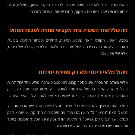
להציג מחיר ברור, להראות זמינות אמינה, להסביר פיקדון, איסוף, משלוח, עלות
איחור ותנאי ביטול. כשהמידע שקוף, פחות שיחות הופכות להכרח.
מה כולל אתר השכרת ציוד מקצועי מתחת למכסה המנוע
במבט ראשון, הקורא רואה קטלוג, תמונות, מחירים וכפתור הזמנה. בפועל,
מאחורי כל עמוד כזה צריכה לפעול מערכת החלטות. זו לא רק שאלה של פיתוח,
אלא של אפיון נכון.
ניהול מלאי דינמי ולא רק ספירת יחידות
מלאי בעולם ההשכרה אינו מספר קבוע. הוא מצב משתנה. פריט אחד יכול להיות
פעיל, מושכר, שמור, בטיפול או ממתין לאיסוף. זה נשמע טכני, אבל זה בדיוק
ההבדל בין אתר שנראה טוב לבין אתר שבאמת אפשר לסמוך עליו בשיא העונה.
בשלב התכנון צריך להחליט אם כל פריט ינוהל כיחידה ספציפית או כקטגוריה.
למשל, האם “גנרטור 3” הוא נכס נפרד עם היסטוריית תחזוקה, או שהוא חלק
ממלאי של “גנרטורים 5KVA”. ההחלטה הזו משפיעה על הכל: מהזמינות באתר
ועד האופן שבו מנהלים תקלות, החלפות ותמחור.