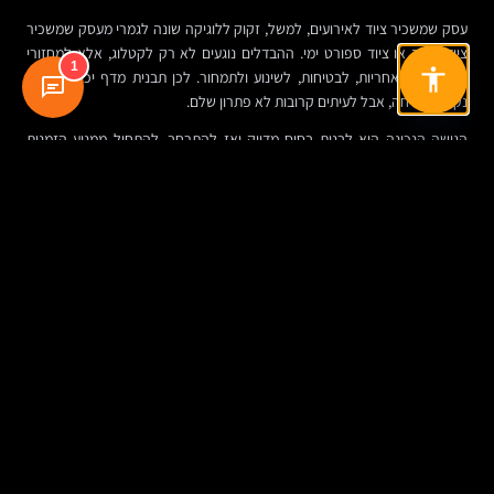
עסק שמשכיר ציוד לאירועים, למשל, זקוק ללוגיקה שונה לגמרי מעסק שמשכיר
ציוד בנייה או ציוד ספורט ימי. ההבדלים נוגעים לא רק לקטלוג, אלא למחזורי
1
ההשכרה, לאחריות, לבטיחות, לשינוע ולתמחור. לכן תבנית מדף יכולה להיות
נקודת פתיחה, אבל לעיתים קרובות לא פתרון שלם.
הגישה הנכונה היא לבנות בסיס מדויק ואז להתרחב. להתחיל ממנוע הזמנות
אמין, קטלוג ברור ותמחור מסודר. אחר כך, לפי הצורך, להוסיף אזור אישי,
תוכניות נאמנות, אוטומציות מתקדמות, חיבורי API או דוחות ניהוליים. אתר שלא
תוכנן לצמיחה יקרוס בדרך כלל לא בגלל העיצוב, אלא בגלל שהלוגיקה לא
נבנתה נכון מלכתחילה.
טבלה מסכמת: מה באמת קובע אם אתר השכרה יעבוד
נושא
מה חשוב ליישם
ההשפעה בפועל
ניהול
מערכת שמבינה תאריכים,
פחות טעויות, פחות הזמנות
זמינות
חפיפות, ביטולים ופריטים
כפולות, יותר אמון במערכת
בטיפול
מלאי דינמי
הבחנה בין פריט שקיים פיזית
תמונה תפעולית אמינה
לבין פריט שאינו פנוי להשכרה
יותר וקבלת החלטות