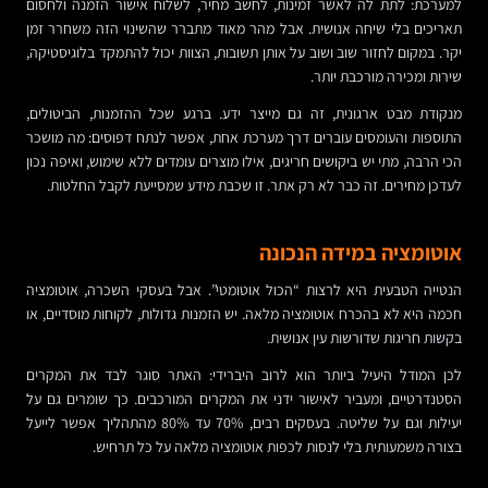
למערכת: לתת לה לאשר זמינות, לחשב מחיר, לשלוח אישור הזמנה ולחסום
תאריכים בלי שיחה אנושית. אבל מהר מאוד מתברר שהשינוי הזה משחרר זמן
יקר. במקום לחזור שוב ושוב על אותן תשובות, הצוות יכול להתמקד בלוגיסטיקה,
שירות ומכירה מורכבת יותר.
מנקודת מבט ארגונית, זה גם מייצר ידע. ברגע שכל ההזמנות, הביטולים,
התוספות והעומסים עוברים דרך מערכת אחת, אפשר לנתח דפוסים: מה מושכר
הכי הרבה, מתי יש ביקושים חריגים, אילו מוצרים עומדים ללא שימוש, ואיפה נכון
לעדכן מחירים. זה כבר לא רק אתר. זו שכבת מידע שמסייעת לקבל החלטות.
אוטומציה במידה הנכונה
הנטייה הטבעית היא לרצות “הכול אוטומטי”. אבל בעסקי השכרה, אוטומציה
חכמה היא לא בהכרח אוטומציה מלאה. יש הזמנות גדולות, לקוחות מוסדיים, או
בקשות חריגות שדורשות עין אנושית.
לכן המודל היעיל ביותר הוא לרוב היברידי: האתר סוגר לבד את המקרים
הסטנדרטיים, ומעביר לאישור ידני את המקרים המורכבים. כך שומרים גם על
יעילות וגם על שליטה. בעסקים רבים, 70% עד 80% מהתהליך אפשר לייעל
בצורה משמעותית בלי לנסות לכפות אוטומציה מלאה על כל תרחיש.