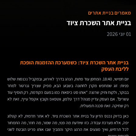
מאמרים בניית אתרים
בניית אתר השכרת ציוד
01 יוני 2026
בניית אתר השכרת ציוד: כשמערכת ההזמנות הופכת
לליבת העסק
יום חמישי, 18:40. המחסן עוד פתוח, הנהג בדרך לאירוע, ובמקביל נכנסות שלוש
פניות: זוג שמחפש מקרן לחתונה בשבוע הבא, מפיק שצריך גנרטור למחר
בבוקר, ולקוח ותיק שרוצה “אותו סט כיסאות כמו בפעם הקודמת, רק תוסיף עוד
עשרים”. אם העסק עדיין מנוהל דרך טלפון, ווטסאפ וקובץ אקסל עייף, זאת לא
רק שחיקה. זאת סכנה תפעולית.
כאן בדיוק נכנס הדיון על בניית אתר השכרת ציוד. לא אתר תדמית, לא קטלוג
יפה, אלא מערכת עבודה. כזו שיודעת מה פנוי, מה שמור, מה חוזר, מה התמחור
לכל תרחיש, ואיך מונעים את הרגע היקר והמביך שבו אותו פריט הובטח לשני
לקוחות שונים.