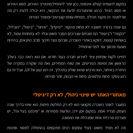
במקום להעמיס קטלוג אינסופי, נכון יותר להתחיל מתאריך האירוע, מסוג האירוע
או מסוג הציוד. ברגע שהמערכת יודעת את ההקשר, היא יכולה להציג רק מה
שרלוונטי. זה מקצר תהליך, מפחית עומס קוגניטיבי ומשפר המרות.
גם שפה ברורה חשובה לא פחות מהקוד. “פיקדון”, “איחור”, “ביטול”, “הובלה”,
“הקמה” ו”ביטוח” הם מונחים שצריכים הסבר פשוט וגלוי. לא בתחתית עמוד, לא
באותיות קטנות. דווקא באתרי השכרה, שבהם נוצר חיכוך סביב התנאים, בהירות
מונעת סכסוך עוד לפני שהתחיל.
דמיינו לקוח שמזמין ציוד לאירוע חברה בעוד חודש. אם הוא רואה כבר בשלב
הראשון את זמינות הפריטים, את טווח המחירים, ואת מה שקורה במקרה של
החזרה באיחור, הוא מרגיש שהוא שולט בתהליך. זה רגע קטן של UX, אבל זה גם
רגע עסקי: פחות טלפונים, פחות אי-הבנות, יותר סגירות.
מאחורי האתר יש שינוי ניהולי, לא רק דיגיטלי
המעבר לאתר השכרה מקצועי הוא לא רק החלטת פיתוח. הוא שינוי בדרך שבה
העסק מגדיר אמת. במקום יומן ידני, הודעות מפוזרות או “סיכמנו בעל פה”, יש
מערכת מרכזית אחת שמנהלת את התמונה.
וזה לא תמיד פשוט. בעלי עסקים רבים מתקשים בהתחלה למסור סמכות