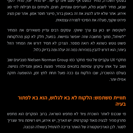
בעסקי השכרה, מחיר כמעט אף פעם אינו קו ישר. יש מחיר יומי, מחיר לסוף
שבוע, מחיר לשבוע מלא, תעריפים עונתיים, חגים, ולעיתים גם חבילות לפי סוג
אירוע. אתר שלא יודע להציג את זה באופן ברור, מייצר חוסר אמון. אתר שכן מציג
פירוט שקוף, מעלה את הסיכוי לסגירה עצמאית.
לשקיפות יש כאן גם ערך שיווקי. עסקים רבים עדיין משאירים את המחיר
“לשיחה”, מתוך מחשבה שזה יאפשר גמישות. בפועל, חלק לא קטן מהלקוחות
פשוט נוטש כשהוא לא רואה מספר. הצרכן לא תמיד דורש את המחיר הזול
ביותר; הוא דורש להבין במהירות כמה זה יעלה ומה בדיוק כלול.
מחקרי UX עקביים של גופי מחקר כמו Nielsen Norman Group מצביעים שוב
ושוב על אותו עיקרון: עמימות בתנאים ובמחיר פוגעת באמון ומגדילה נטישה.
בעולם ההשכרה, שבו הלקוח גם ככה פועל תחת לחץ זמן, ההשפעה חזקה
אפילו יותר.
חוויית משתמש: הלקוח לא בא לגלוש, הוא בא לפתור
בעיה
מי שנכנס לאתר השכרת ציוד לא מחפש השראה. ברוב המקרים הוא מחפש
פתרון מהיר לבעיה מאוד קונקרטית: יש תאריך, יש אירוע, ויש רשימת ציוד שצריך
לסגור. לכן הארכיטקטורה של האתר צריכה להתחיל בשאלה הנכונה.