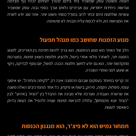
דוגמה פשוטה: עסק שמשכיר ציוד צילום יצטרך לעיתים לנהל גוף מצלמה
ועדשות כיחידות ייחודיות, עם אביזרים נלווים וערך כספי גבוה. עסק שמשכיר
עשרות שולחנות זהים יבחר לרוב במודל כמותי פשוט יותר. אתר טוב יודע לשרת
את המציאות הזו, ולא לכפות עליה תבנית לא מתאימה.
מנוע הזמנות שחושב כמו מנהל תפעול
הלב של האתר הוא מנוע ההזמנות. הוא צריך לזהות חפיפה בין תאריכים, למנוע
הזמנת יתר, לשחרר מלאי אחרי ביטול, ולהציע חלופות כשאין זמינות. במערכות
מתקדמות יותר, הוא גם יודע לחשב חלונות הכנה: למשל, יום נוסף לבדיקה, ניקוי
או שינוע לפני ואחרי השכרה.
זה קריטי במיוחד בעסקים שבהם ההזמנה אינה רק “לקיחה והחזרה”. יש איסוף
עצמי, משלוח, הקמה, פירוק, ביטוח או פיקדון. כל אחד מהמרכיבים האלה משנה
את שרשרת העבודה. מערכת שלא מבינה את ההבדל בין “הציוד באירוע” לבין
“הציוד יוצא מהמחסן”, עלולה להראות זמינות שגויה ולהפיל את הצוות בדיוק
כשאסור לטעות.
תמחור גמיש הוא לא פיצ'ר, הוא מנגנון הכנסות