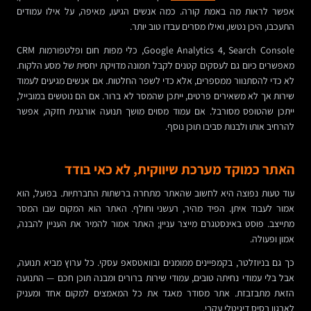
אפשר לראות מה באמת קורה. כמה אנשים הגיעו, מאיפה, על אילו עמודים
התעכבו, היכן נטשו, ואילו מסרים עבדו טוב יותר.
Google Analytics 4, Search Console, כלי מפות חום ופלטפורמות CRM
מאפשרים כיום גם לעסקים קטנים לקבל תמונה מדויקת יחסית של מסע הלקוח.
לא כדי להסתנוור ממספרים, אלא כדי לשפר החלטות. אם אנשים מגיעים לעמוד
שירות אך לא משאירים פרטים, ייתכן שהמסר לא ברור. אם הם נוטשים במובייל,
ייתכן שהטופס מסורבל. אם עמוד מסוים מושך תנועה אורגנית חזקה, אפשר
להרחיב אותו ולבנות סביבו תוכן נוסף.
האתר כמוקד מערכת שיווקית, לא כאי בודד
עוד טעות נפוצה היא לחשוב שהאתר מתחרה ברשתות החברתיות. בפועל, הוא
אמור לעבוד איתן. הפיד מהיר, רעשני וחולף. האתר הוא המקום שבו המסר
מתייצב. פוסט באינסטגרם מייצר עניין; האתר אמור להמיר את העניין להבנה,
אמון ופעולה.
כך גם בניוזלטר, בקמפיינים ממומנים ובוואטסאפ עסקי. כל ערוץ מביא תנועה,
אבל בלי עמודי נחיתה טובים, עמודי שירות ברורים ומבנה תוכן חכם — התנועה
הזאת מתבזבזת. אתר מסודר מאגד את כל המאמצים למקום אחד ומעניק
לארגון בסיס דיגיטלי עקבי.