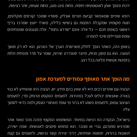
ידנית והופך אותן לאוטומטיות יחסית. פחות פינג-פונג, פחות טעויות, יותר רציפות.
רופא שיניים שמאפשר קביעת תורים אונליין, סטודיו שמוכר קורסים מוקלטים,
חנות מקומית שמקבלת הזמנות גם בשישי בלילה, משרד ייעוץ שמרכז בריף
ראשוני בטופס חכם — כל אלה אינם “שדרוג נחמד”. אלה מנגנונים שמפחיתים
עומס ומגדילים סיכוי להמרה.
באופן הזה, האתר הופך לחלק משרשרת הערך של הארגון. הוא לא רק מושך
תנועה. הוא גם מסנן פניות, מייצר סטנדרט שירות, שומר על סדר ומפחית תלות
בזמינות אנושית מלאה בכל רגע.
מה הופך אתר מאוסף עמודים למערכת אמון
הבעיה עם אתרים רבים היא לא שאין בהם מידע. יש. הבעיה היא שהמידע לא בנוי
בצורה שאנשים יכולים לעכל במהירות. לפעמים הטקסט מרוחק מדי, לפעמים
העיצוב עמוס, ולפעמים פשוט לא ברור מי עומד מאחורי העסק ולמה כדאי לסמוך
עליו.
בישראל, הנקודה הזו רגישה במיוחד. המשתמש המקומי מזהה מהר מאוד אתר
שמרגיש מתורגם, גנרי או מנוכר. הוא מחפש סימנים לאנושיות: שפה ישירה,
תשובות ברורות, תמונות אמיתיות, דרכי יצירת קשר נגישות, ולפעמים גם קצת