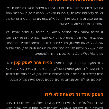
אם פעם נלחמו על חזית לרחוב מרכזי, היום נלחמים על נראות בתוצאות חיפוש.
לא רק על מיקום, אלא גם על הרושם הראשוני. כותרת טובה, תיאור ברור, מותג
שנראה אמין, ואתר שנטען מהר — כל אלה משפיעים על ההקלקה הראשונית,
ולעתים גם על ההחלטה אם להמשיך.
זו הסיבה שאתר צריך להיבנות מראש עם חשיבה על קידום אורגני. לא
מניפולציות ולא דחיסת מילות מפתח, אלא מבנה נכון: כותרות מדויקות, תוכן
שעונה על שאלות אמיתיות, עמודי שירות ברורים, התאמה למובייל וזמן טעינה
מהיר. Google עצמה מדגישה כבר שנים את חשיבות חוויית הדף, כולל מדדים
כמו Core Web Vitals, כחלק מאיכות החוויה למשתמש.
בניית אתר לעסק קטן
עבור עסקים קטנים, זו נקודה דרמטית.
יכולה
להיות ההבדל בין עסק שמופיע כשהלקוח מחפש פתרון עכשיו, לבין עסק שלא
נכנס בכלל לשדה הראייה. עבור ארגונים גדולים יותר, האתר הופך גם לשכבת
ידע: מקום שבו לקוחות, עובדים, שותפים וספקים ניגשים למידע מעודכן ועקבי.
העסק עובד גם כשאתם לא לידו
היתרון הגדול של אתר טוב אינו רק שיווקי. הוא תפעולי. אתר שמחובר נכון ליומן,
למערכת פניות, לסליקה, ל-CRM או למערכת דיוור, לוקח פעולות שפעם בוצעו