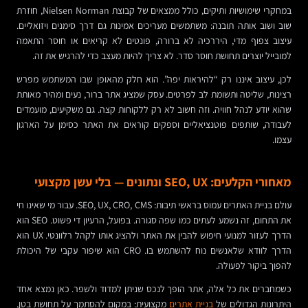
במחקרי שימושיות ותיקים, כולל ממצאים של קבוצת Nielsen Norman, חוזרת
שוב ושוב אותה תובנה: משתמשים מעריכים אמינות גם דרך סימנים ויזואליים.
עיצוב צפוף מדי, היררכיה לא ברורה, פונטים לא קריאים או חוסר התאמה
למובייל יוצרים תחושת חוסר סדר. לא צריך להיות מעצב כדי להרגיש את זה.
לכן, עיצוב איננו רק “להיראות יפה”. הוא חלק מהאופן שבו המשתמש מפרש
רצינות, שליטה ותשומת לב לפרטים. עסק שמציג אתר ברור, נעים ומהיר מאותת
שהוא יודע לנהל חוויה. וזה חשוב לא רק ללקוחות קצה. גם משקיעים, מועמדים
לעבודה, שותפים פוטנציאליים וספקים קוראים את האתר כסימן על הארגון
עצמו.
מאחורי הקלעים: SEO, UX ונתונים — בלי עשן מקצועי
עולם בניית האתרים עמוס בראשי תיבות: SEO, UX, CRO, CMS. עבור מי שאינו חי
את התחום, זה נשמע לעתים כמו שפה סגורה. בפועל, הרעיון די פשוט. SEO הוא
הדרך לעזור למנועי חיפוש להבין את האתר ולהציג אותו לקהל רלוונטי. UX הוא
הדרך לוודא שלאנשים נוח להשתמש בו. CRO הוא שיפור עקבי של היכולת
להפוך ביקור לפעולה.
כשמחברים את כל אלה, אתר הופך לנכס שניתן למדוד ולשפר. כאן נמצא אחד
היתרונות הגדולים של
בניית אתרים
מקצועית: במקום להסתמך על תחושת בטן,