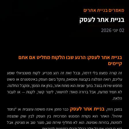
מאמרים בניית אתרים
בניית אתר לעסק
02 יוני 2026
בניית אתר לעסק: הרגע שבו הלקוח מחליט אם אתם
קיימים
זה קורה כמעט בלי דרמה, ובכל זאת זה רגע מכריע. לקוח פוטנציאלי שומע
עליכם, רואה המלצה בקבוצת ווטסאפ, נתקל בשם העסק באינסטגרם או פשוט
מחפש שירות בגוגל. בתוך שניות הוא פותח אתר, בוחן את המסך, ומקבל החלטה.
לא תמיד מודעת, אבל ברורה מאוד: להישאר, ליצור קשר, לקנות — או לעבור
הלאה.
בניית אתר לעסק
במובן הזה,
כבר מזמן אינה משימה עיצובית או “נחמד
שיהיה”. האתר הוא נקודת המפגש המרכזית בין העסק לבין שוק שמצפה
לזמינות, בהירות ואמינות. הוא לא מחליף שירות טוב, מוצר טוב או מוניטין. אבל
הוא כן קובע אם כל אלה בכלל יקבלו הזדמנות להיראות.