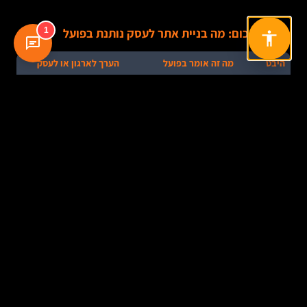
1
טבלת סיכום: מה בניית אתר לעסק נותנת בפועל
היבט
מה זה אומר בפועל
הערך לארגון או לעסק
נראות
נוכחות בגוגל, התאמה
יותר חשיפה ללקוחות
דיגיטלית
למובייל, טעינה מהירה
שמחפשים פתרון בזמן אמת
אמון ומיתוג
עיצוב עדכני, תוכן אנושי,
תחושה של עסק רציני, ברור
הוכחות חברתיות
ואמין
יעילות
טפסים חכמים, קביעת תורים,
פחות עבודה ידנית ויותר
תפעולית
חיבור לסליקה ול-CRM
רציפות שירות
שיווק
עמודי נחיתה, קידום אורגני,
יותר לידים, יותר מכירות,
ומכירות
הנעה לפעולה
משפך ברור יותר
נתונים
מדידה של מקורות תנועה,
קבלת החלטות על בסיס
ושיפור
נטישות והמרות
מידע ולא תחושה בלבד
מתמשך
ניהול ידע
ריכוז תשובות, שירותים,
אחידות בתקשורת וחיסכון
ארגוני
תהליכים ומסרים
בזמן לצוות