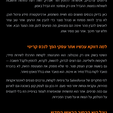
צילומים עדכניים, אפשרות להזמין תור אונליין, חוות דעת מזוהות ותשובות
לשאלות נפוצות. ההבדל אינו רק אסתטי. זהו הבדל באמון.
כאן בדיוק נכנסים מושגים כמו חוויית משתמש, ארכיטקטורת מידע וניהול תוכן.
לא צריך להיות מפתח או מנהל מוצר כדי להבין את הרעיון: אתר טוב עוזר
לאנשים להבין מהר איפה הם נמצאים, מה מציעים להם, ומה הצעד הבא. אתר
חלש יוצר חיכוך. אתר טוב מסיר אותו.
למה דווקא עכשיו אתר עסקי הפך לנכס קריטי
השינוי בשוק אינו רק טכנולוגי. הוא התנהגותי. לקוחות התרגלו לשירות מיידי,
לשקיפות ולשליטה. הם רוצים לבדוק, להשוות, לקרוא, להזמין ולקבל תשובה —
גם בשעות שבהן העסק סגור. מי שלא מספק את המעטפת הזאת, לא בהכרח
מאבד לקוח בגלל מחיר או איכות. הוא מאבד אותו בגלל מאמץ מיותר.
לפי מחקרים של Salesforce על ציפיות לקוחות, צרכנים מצפים לאינטראקציות
מהירות, עקביות ונוחות יותר מאי פעם. זה נכון גם לעסק קטן בשכונה וגם לארגון
עם כמה סניפים. אתר הוא התשתית שמאפשרת לעמוד בציפייה הזו בלי להעמיס
על הטלפון, על הצוות או על מערך המכירות.
גוגל הוא הרחוב הראשי החדש