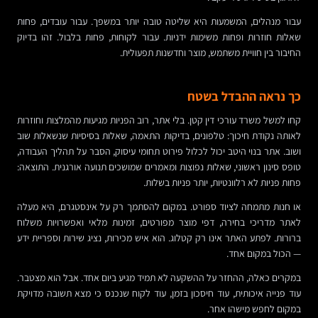
עבור מנהלים, המשמעות היא שליטה טובה יותר במשפך. עבור עובדים, פחות
שאלות חוזרות ופחות משימות ידניות. עבור לקוחות, פחות בלבול. זהו בדיוק
החיבור בין חוויית משתמש, מוצר וחדשנות תפעולית.
כך נראה ההבדל בשטח
קחו למשל משרד עורכי דין קטן. בלי אתר, רוב הפניות מגיעות מהמלצות וחוזרות
לאותה נקודת חיכוך: טלפונים, בדיקות התאמה, שאלות בסיסיות שנשאלות שוב
ושוב. אתר בנוי היטב יכול לכלול פירוט תחומי עיסוק, הסבר על תהליך העבודה,
טופס סינון ראשוני, שאלות נפוצות ומאמרים שמושכים תנועה אורגנית. התוצאה:
פחות פניות לא רלוונטיות, יותר פניות בשלות.
או חנות מתמחה לציוד ספורט. במקום להסתמך רק על אינסטגרם, היא מעלה
לאתר מדריכי בחירה, דפי מוצר מפורטים, זמינות מלאי ואפשרויות משלוח
ברורות. לפתע האתר אינו רק קטלוג. הוא איש מכירות, נציג שירות וספריית ידע
— הכול במקום אחד.
במקרים כאלה, ההחזר על ההשקעה לא תמיד מגיע ביום אחד. אבל הוא מצטבר.
עוד פנייה איכותית, עוד חיסכון בזמן, עוד לקוח שנכנס כי מצא תשובה מדויקת
במקום לחפש מישהו אחר.