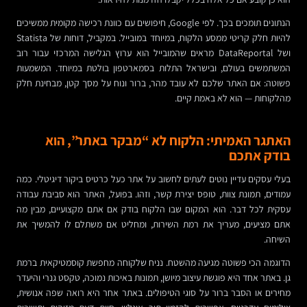
הנתונים תומכים בכך. לפי Google, חיפושים עם כוונת רכישה מקומית ממשיכים
להיות חלק קריטי ממסע הלקוח, במיוחד במובייל. במקביל, דוחות של Statista
ושל DataReportal מראים שהמובייל הוא ערוץ הגלישה המרכזי עבור רוב
המשתמשים בעולם, ובישראל התלות בסמארטפון בולטת במיוחד. המשמעות
פשוטה: אם האתר שלכם לא עובד מהר, ברור ונוח על מסך קטן, מבחינת חלק
מהלקוחות — הוא לא באמת קיים.
האתגר האמיתי: הלקוח לא “מבקר באתר”, הוא
בודק אתכם
בעלי עסקים עדיין נוטים לעתים לחשוב על אתר כעל כרטיס ביקור דיגיטלי. כמה
עמודים, תמונת צוות, טופס יצירת קשר, וזהו. בפועל, האתר הוא סביבת עבודה
עסקית לכל דבר. הוא המקום שבו הלקוח בודק אם אתם מקצועיים, מבין מה
אתם מציעים, מעריך את רמת השירות, ומחליט אם משתלם לו להמשיך את
השיחה.
הדוגמה הכי פשוטה מגיעה מהשטח. נניח שלקוחה מחפשת קוסמטיקאית ברמת
גן. באתר אחד היא פוגשת עיצוב מיושן, תמונות באיכות נמוכה, טקסט גנרי והיעדר
מחירים או הסבר ברור על סוגי הטיפולים. באתר אחר היא רואה שפה אנושית,