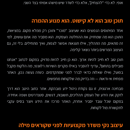
אופי. לא כדי “להצחיק”, אלא כדי לשדר שיש מישהו אמיתי בצד השני.
תוכן טוב הוא לא קישוט. הוא מנוע ההמרה
אחד המיתוסים הנפוצים הוא שעיצוב “מוכר” ותוכן רק ממלא מקום. במציאות,
התוכן הוא מה שמחזיק את ההחלטה העסקית. הוא מסביר מה אתם עושים, למי
זה מתאים, מה התהליך, אילו תוצאות אפשר לצפות, ואיך מתחילים. בלי זה, גם
העיצוב המרשים ביותר נשאר קליפה.
תוכן טוב לא חייב להיות ארוך. הוא כן חייב להיות מדויק. במקום לכתוב “אנחנו
מובילים בתחום”, עדיף להסביר באילו מקרים השירות רלוונטי, מה הלקוח מקבל
בפועל, ואילו שאלות כדאי לברר לפני שמתקדמים. כשזה נעשה נכון, האתר
מפחית אי-ודאות — וזה בדיוק מה שלקוחות מחפשים.
מבחינה ארגונית, זו גם נקודת ניהול ידע מובהקת. אתר כתוב היטב הוא דרך
לזקק את הידע של העסק: תהליכים, תשובות, דגשים, סטנדרטים ושפה אחידה.
במקום שכל עובד יסביר אחרת, האתר מרכז את הידע ויוצר בסיס עקבי
לתקשורת מול לקוחות.
עיצוב נקי משדר מקצועיות לפני שקוראים מילה