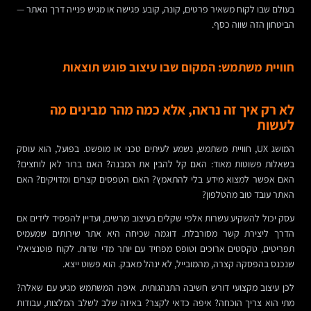
בעולם שבו לקוח משאיר פרטים, קונה, קובע פגישה או מגיש פנייה דרך האתר —
הביטחון הזה שווה כסף.
חוויית משתמש: המקום שבו עיצוב פוגש תוצאות
לא רק איך זה נראה, אלא כמה מהר מבינים מה
לעשות
המושג UX, חוויית משתמש, נשמע לעיתים טכני או מופשט. בפועל, הוא עוסק
בשאלות פשוטות מאוד: האם קל להבין את המבנה? האם ברור לאן לוחצים?
האם אפשר למצוא מידע בלי להתאמץ? האם הטפסים קצרים ומדויקים? האם
האתר עובד טוב מהטלפון?
עסק יכול להשקיע עשרות אלפי שקלים בעיצוב מרשים, ועדיין להפסיד לידים אם
הדרך ליצירת קשר מסורבלת. דוגמה שכיחה היא אתר שירותים שמעמיס
תפריטים, טקסטים ארוכים וטופס מפחיד עם יותר מדי שדות. לקוח פוטנציאלי
שנכנס בהפסקה קצרה, מהמובייל, לא ינהל מאבק. הוא פשוט ייצא.
לכן עיצוב מקצועי דורש חשיבה התנהגותית. איפה המשתמש מגיע עם שאלה?
מתי הוא צריך הוכחה? איפה כדאי לקצר? באיזה שלב לשלב המלצות, עבודות