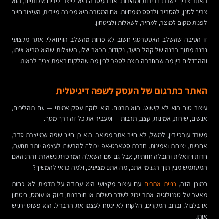
האתר צריך לשרת בהירות ומהירות. אם המטרה היא לייצר לידים איכותיים, הוא
צריך לסנן, להסביר ולבסס מומחיות. אם המטרה היא מכירה מיידית, העיצוב חייב
לפנות מקום למוצר, למחיר, לשאלות ולביטחון.
זו הסיבה שהשלב האסטרטגי חשוב לא פחות מהשלב הוויזואלי. אתר מקצועי
נבנה מתוך הבנה של קהל היעד, נקודות הכאב שלו, השאלות שהוא מביא איתו,
וההבדלים בין מה שהחברה רוצה לספר לבין מה שהלקוח באמת צריך לראות.
האתר כתרגום של העסק לשפה דיגיטלית
עיצוב טוב הוא לא קישוט. הוא תרגום. הוא לוקח עסק אמיתי — עם תהליכים,
אנשים, שירות, אמינות, קצב, תרבות — ומעביר את כל זה דרך מסך.
משרד עורכי דין, למשל, לא חייב אתר מפואר. הוא כן חייב שפה שמייצרת סדר,
אחריות, יציבות ואמינות. חברת סטארט-אפ יכולה להרשות לעצמה יותר תנועה,
חדות ויזואלית והובלה חזותית, אבל גם שם השאלה המרכזית נשארת זהה: האם
המשתמש מבין תוך רגע מי אתם, מה אתם מציעים, ולמה כדאי להמשיך?
במובן הזה,
בניית אתרים
עם עיצוב מקצועי היא עבודה על תדמית לא פחות
מאשר על טכנולוגיה. אתר יכול לשדר בשלות או חובבנות, דיוק או עומס, ביטחון
או בלבול. וברוב המקרים, הלקוח לא ינסח לעצמו את ההבדל. הוא פשוט ירגיש
אותו.