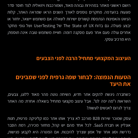
רושם ראשוני מאתר במהירות גבוהה מאוד, ושמורכבות ויזואלית לצד חוסר סדר
פוגעות בהעדפה. מחקרים נוספים לאורך השנים הראו שמראה האתר, קלות
הניווט והאמינות הנתפסת קשורים ישירות לשאלה אם משתמש יישאר, יחזור או
יבצע פעולה. גם בדוח The State of UX של UserTesting ושל גופי מחקר
אחרים עולה פעם אחר פעם מסקנה דומה: חוויית משתמש טובה אינה תוספת;
היא מרכיב עסקי.
העיצוב המקצועי מתחיל הרבה לפני הצבעים
הטעות הנפוצה: לבחור שפה גרפית לפני שמבינים
את היעד
כשחברה ניגשת להקים אתר חדש, השיחה נוטה מהר מאוד ללוגו, צבעים,
השראות ו"מה יפה לנו". אבל עיצוב מקצועי מתחיל בשאלה אחרת: מה האתר
צריך לגרום לאנשים לעשות?
עסק שמוכר שירות B2B מורכב לא צריך אותו אתר כמו קליניקה פרטית, חנות
אונליין או חברת SaaS. לכל אחד מהם יש קהל, מחזור מכירה, רמת הסבר
נדרשת וסוג אחר של אמון שצריך להיבנות. אם המטרה היא לקבוע פגישות,