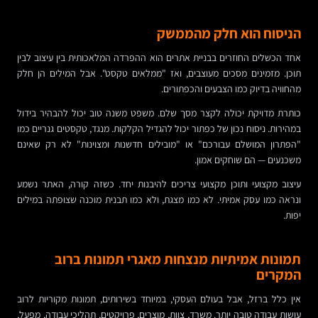
הניסוח הוא חלק מהממשק
אחד הכשלים החוזרים בבניית אתרים הוא ההפרדה המלאכותית בין עיצוב לבין
תוכן. מזמינים מסכים מעוצבים, ואז "ממלאים טקסט". אבל המילים הן חלק
מהחוויה בדיוק כמו הצבעים והכפתורים.
כותרת מדויקת יכולה לקצר מסך שלם. משפט משנה טוב יכול להבהיר בידול
במהירות. ניסוח נכון של כפתור יכול להגדיל הקלקות. מנגד, טקסטים גנריים כמו
"הפתרון המושלם עבורכם" או "מובילים חדשנות ומצוינות" לא רק שאינם
משכנעים — הם שוחקים אמון.
עיצוב מקצועי ותוכן מקצועי צריכים להיבנות יחד. כשזה קורה, האתר נשמע
ונראה כמו עסק אמיתי. לא כמו מצגת, ולא כמו תבנית מוכנה שצופתה במילים
יפות.
תמונות אמיתיות מנצחות מאגרי תמונות ברוב
המקרים
אין כלל ברזל, אבל בעולם העסקי, במיוחד בשירותים, תמונות מקוריות לרוב
עושות עבודה טובה יותר. משרד, צוות, מוצרים, פרויקטים, תהליכי עבודה, מפעל,