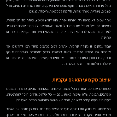
גדול מחוויית האיכות נבנה דווקא מהפרטים השקטים יותר: מרווחים נכונים, גודל
פונטים, ניגודיות, אורך שורות, חלוקה לפסקאות והיכולת לנשום.
אתר עמוס לא נראה רק "פחות יפה"; הוא דורש מאמץ. ואתר שדורש מאמץ,
במיוחד במובייל, מגדיל את הסיכוי לנטישה. משתמשים לא תמיד יודעים להסביר
למה אתר מרגיש להם לא נעים. אבל הם מרגישים מיד אם הקריאה זורמת או
מתישה.
עבור עסקים, זו נקודה קריטית. אתרים רבים נכתבים מתוך רצון להרשים, אך
שוכחים את התנאי הבסיסי: להיות קריאים. ברגע שהמבנה הטקסטואלי נקי
וברור, גם התוכן המורכב ביותר — שירותים מקצועיים, מפרטים, מידע טכני או
שאלות רגולטוריות — הופך נגיש יותר.
עיצוב מקצועי הוא גם עקביות
כפתורים שנראים אחרת בכל עמוד, אייקונים מסגנונות שונים, כותרות במבנים
משתנים, תמונות שלא שייכות לאותו עולם — כל אלה משדרים חוסר קוהרנטיות.
לעיתים זו בעיה קטנה לכאורה, אבל היא פוגעת בתחושת הסדר והאמינות.
המשתמש לא בודק אם נבנתה מערכת עיצוב מסודרת. הוא כן מזהה אם האתר
מרגיש אחיד. עקביות מייצרת תחושת שליטה, ותחושת שליטה מייצרת ביטחון.