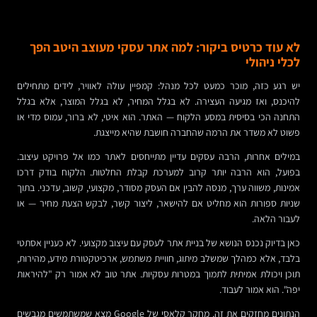
לא עוד כרטיס ביקור: למה אתר עסקי מעוצב היטב הפך
לכלי ניהולי
יש רגע כזה, מוכר כמעט לכל מנהל: קמפיין עולה לאוויר, לידים מתחילים
להיכנס, ואז מגיעה העצירה. לא בגלל המחיר, לא בגלל המוצר, אלא בגלל
התחנה הכי בסיסית במסע הלקוח — האתר. הוא איטי, לא ברור, עמוס מדי או
פשוט לא משדר את הרמה שהחברה חושבת שהיא מייצגת.
במילים אחרות, הרבה עסקים עדיין מתייחסים לאתר כמו אל פרויקט עיצוב.
בפועל, הוא הרבה יותר קרוב למערכת קבלת החלטות. הלקוח בודק דרכו
אמינות, משווה ערך, מנסה להבין אם העסק מסודר, מקצועי, קשוב, עדכני. בתוך
שניות ספורות הוא מחליט אם להישאר, ליצור קשר, לבקש הצעת מחיר — או
לעבור הלאה.
כאן בדיוק נכנס הנושא של בניית אתר לעסק עם עיצוב מקצועי. לא כעניין אסתטי
בלבד, אלא כמהלך שמשלב מיתוג, חוויית משתמש, ארכיטקטורת מידע, מהירות,
תוכן ויכולת אמיתית לתמוך במטרות עסקיות. אתר טוב לא אמור רק "להיראות
יפה". הוא אמור לעבוד.
הנתונים מחזקים את זה. מחקר קלאסי של Google מצא שמשתמשים מגבשים