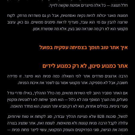
חלל תצוגה — כל אלה מייצרים אמינות שקשה לזייף.
תמונות מאגר יכולות להיות נקיות ואסתטיות, אבל הן גם משדרות מרחק. לקוח
שרוצה להבין עם מי הוא עובד, מעדיף לראות סימנים ממשיים. גם כאן, עיצוב
מקצועי הוא לא רק מה שנראה טוב בעין, אלא מה שמשרת אמון.
איך אתר טוב תומך בצמיחה עסקית בפועל
אתר כמנוע סינון, לא רק כמנוע לידים
הרבה ארגונים מודדים אתר לפי השאלה כמה פניות הוא מייצר. זו מדידה
חשובה, אבל לא מספיקה. אתר מקצועי אמור גם לשפר את איכות הפניות.
אם האתר מסביר היטב למי השירות מתאים, מה כולל התהליך, באילו סדרי גודל
פועלים, מה הערך המוסף ומה לא כלול — הוא חוסך שיחות לא רלוונטיות ומקטין
פערי ציפיות. במילים אחרות, הוא לא רק מביא יותר תנועה; הוא מחדד התאמה.
למשל, סוכנות B2B שלא מציינת תהליך עבודה, סוג לקוחות או טווח שירותים,
עלולה לקבל הרבה פניות קטנות ולא מתאימות. לעומת זאת, אתר שמציג בצורה
חכמה את הגישה, סוגי הפרויקטים והעומק המקצועי, עשוי לייצר פחות פניות —