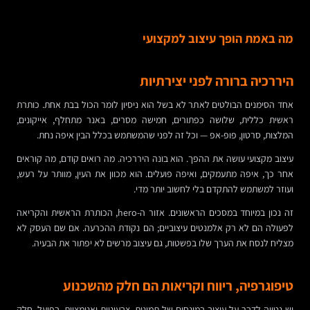
מה באמת הופך עיצוב למקצועי
היררכיה ברורה לפני יצירתיות
אחד הסימנים הבולטים לאתר לא בשל הוא ניסיון לומר הכול בבת אחת. כותרת
ראשית כללית, שלושה כפתורים, חמישה מסרים, באנר מתחלף, אייקונים,
המלצות, סרטון, פופ-אפ — וכל זה לפני שהמשתמש בכלל הבין איפה נחת.
עיצוב מקצועי עושה את ההפך. הוא בונה היררכיה. מה רואים קודם, מה קוראים
אחר כך, איפה מתעמקים, ואיפה פועלים. הוא מכוון את העין, מוותר על רעש,
ועוזר למשתמש להתקדם בלי לחשוב יותר מדי.
זה נכון במיוחד במסכים הראשונים. אזור ה-hero, הכותרת הראשית והקריאה
לפעולה הם לא רק אלמנטים עיצוביים; הם נקודת ההכרעה. אם שם העסק לא
מצליח לנסח את הערך שלו בפשטות, גם עיצוב מרשים לא יפתור את הבעיה.
טיפוגרפיה, ריווח וקריאות הם חלק מהשכנוע
יש נטייה לדבר על עיצוב במונחים של תמונות, צבעוניות ואנימציות. בפועל, חלק