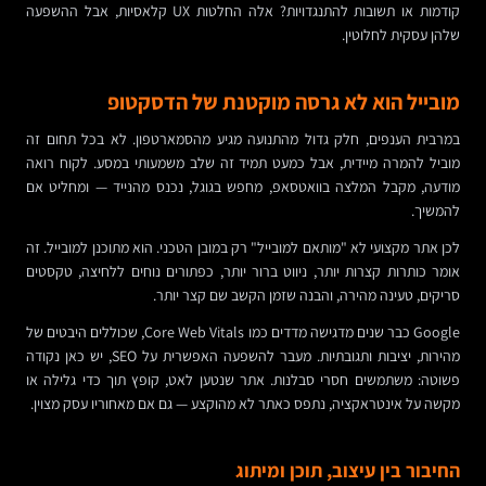
קודמות או תשובות להתנגדויות? אלה החלטות UX קלאסיות, אבל ההשפעה
שלהן עסקית לחלוטין.
מובייל הוא לא גרסה מוקטנת של הדסקטופ
במרבית הענפים, חלק גדול מהתנועה מגיע מהסמארטפון. לא בכל תחום זה
מוביל להמרה מיידית, אבל כמעט תמיד זה שלב משמעותי במסע. לקוח רואה
מודעה, מקבל המלצה בוואטסאפ, מחפש בגוגל, נכנס מהנייד — ומחליט אם
להמשיך.
לכן אתר מקצועי לא "מותאם למובייל" רק במובן הטכני. הוא מתוכנן למובייל. זה
אומר כותרות קצרות יותר, ניווט ברור יותר, כפתורים נוחים ללחיצה, טקסטים
סריקים, טעינה מהירה, והבנה שזמן הקשב שם קצר יותר.
Google כבר שנים מדגישה מדדים כמו Core Web Vitals, שכוללים היבטים של
מהירות, יציבות ותגובתיות. מעבר להשפעה האפשרית על SEO, יש כאן נקודה
פשוטה: משתמשים חסרי סבלנות. אתר שנטען לאט, קופץ תוך כדי גלילה או
מקשה על אינטראקציה, נתפס כאתר לא מהוקצע — גם אם מאחוריו עסק מצוין.
החיבור בין עיצוב, תוכן ומיתוג