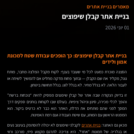
מאמרים בניית אתרים
בניית אתר קבלן שיפוצים
01 יוני 2026
בניית אתר קבלן שיפוצים: כך הופכים עבודת שטח למכונת
אמון ולידים
הסצנה מוכרת כמעט לכל מי שעובד בענף: לקוח מקבל המלצה מחבר, פותח
גוגל, מקליד את שם הקבלן — ובתוך פחות מדקה מחליט אם להמשיך לשיחה או
לעבור הלאה. לא בגלל מחיר. לא בגלל לוגו. בגלל תחושת ביטחון.
זו בדיוק הנקודה שבה אתר של קבלן שיפוצים מפסיק להיות “נוכחות ברשת”
והופך לכלי מכירה, סינון וניהול ציפיות. בעולם שבו לקוחות בוחנים ספקים דרך
המסך לפני שהם פותחים את הדלת, האתר הוא כבר לא כרטיס ביקור. הוא
המפגש הראשון עם המותג, עם שיטת העבודה ועם רמת האמינות.
מכאן גם האתגר:
בניית אתרים
לקבלני שיפוצים לא יכולה להסתפק בעיצוב נעים
או בגלריה של תמונות “אחרי”. היא צריכה לתרגם מקצוע פיזי, מורכב ורווי