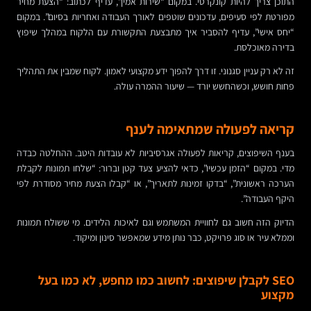
התוכן צריך להיות קונקרטי. במקום “שירות אמין”, עדיף לכתוב: “הצעת מחיר
מפורטת לפי סעיפים, עדכונים שוטפים לאורך העבודה ואחריות בסיום”. במקום
“יחס אישי”, עדיף להסביר איך מתבצעת התקשורת עם הלקוח במהלך שיפוץ
בדירה מאוכלסת.
זה לא רק עניין סגנוני. זו דרך להפוך ידע מקצועי לאמון. לקוח שמבין את התהליך
פחות חושש, וכשהחשש יורד — שיעור ההמרה עולה.
קריאה לפעולה שמתאימה לענף
בענף השיפוצים, קריאות לפעולה אגרסיביות לא עובדות היטב. ההחלטה כבדה
מדי. במקום “הזמן עכשיו”, כדאי להציע צעד קטן וברור: “שלחו תמונות לקבלת
הערכה ראשונית”, “בדקו זמינות לתאריך”, או “קבלו הצעת מחיר מסודרת לפי
היקף העבודה”.
הדיוק הזה חשוב גם לחוויית המשתמש וגם לאיכות הלידים. מי ששולח תמונות
וממלא עיר או סוג פרויקט, כבר נותן מידע שמאפשר סינון ומיקוד.
SEO לקבלן שיפוצים: לחשוב כמו מחפש, לא כמו בעל
מקצוע