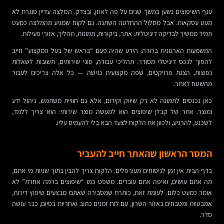
ענף השיפוצים נשען במשך שנים על פה לאוזן, ובצדק. המלצה עדיין סוגרת לא
מעט עסקאות. אבל מסלול ההחלטה השתנה. גם לקוח שמגיע מהמלצה כמעט
תמיד ממשיך לבדיקה דיגיטלית: אתר, ביקורות, תמונות, תהליך, אזורי פעילות.
המשמעות הארגונית ברורה: הידע שהיה פעם “בראש של בעל המקצוע” חייב
להפוך לנכס דיגיטלי מסודר. תהליכי עבודה, סוגי שירותים, תשובות לשאלות
נפוצות, הצגת פרויקטים, שפה מקצועית נגישה — כל אלה צריכים לעבור
מהשטח לאתר.
כאן נכנסים לתמונה לא רק שיווק וקידום, אלא גם חוויית משתמש, ניהול ידע
ומוצר. אתר של קבלן שיפוצים הוא למעשה מוצר שירותי: הוא צריך ללמד,
לשכנע, להרגיע, ולכוון את הלקוח לצעד הבא בלי להעמיס עליו.
המסר הראשון שהאתר חייב להעביר
בדף הבית אין זמן לניסוחים מעורפלים. הלקוח צריך להבין בתוך שניות מי אתם,
מה אתם עושים, ואיפה אתם עובדים. משפט כמו “שיפוצים ברמה אחרת” לא
אומר כמעט כלום. לעומת זאת, כותרת שמסבירה שאתם מבצעים שיפוץ דירות,
אמבטיות ומטבחים באזור השרון, עם לוח זמנים כתוב ואחריות בסיום, כבר עושה
סדר.