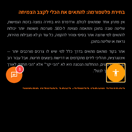
בחירת פלטפורמה: להתאים את הכלי לקצב הצמיחה
אין פתרון אחד שמתאים לכולם. וורדפרס היא בחירה נפוצה בזכות הגמישות,
שליטה טובה בתוכן והתאמה מצוינת ל-SEO. מערכות פשוטות יותר יכולות
להתאים למי שרוצה אתר בסיסי ומהיר להקמה, כל עוד הן לא מגבילות מהירות,
נראות או שליטה בתוכן.
אתר בקוד מותאם מתאים בדרך כלל למי שיש לו צרכים מורכבים יותר —
אינטגרציות, תהליכי לידים מתקדמים או דרישות ביצועים חריגות. אבל עבור רוב
קבלני השיפוצים, ההחלטה הנכונה היא לא “הכי יקר” אלא “הכי תחזיק לאורך
1
זמן בלי להפוך לנטל”.
התחזוקה שאחרי ההשקה: האתר כפרויקט מתמשך
אתר של קבלן שיפוצים לא אמור לקפוא ביום העלייה לאוויר. כל פרויקט חדש,
כל ביקורת טובה, כל שאלה שחוזרת מלקוחות — הם חומר גלם לעדכון, לשיפור
ולקידום.
עדכון שוטף של פרויקטים, הוספת המלצות ופרסום מאמרים קצרים סביב שאלות
אמיתיות מהשטח, שומרים על האתר חי. זה טוב גם ללקוחות וגם למנועי חיפוש.