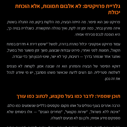
גלריית פרויקטים: לא אלבום תמונות, אלא הוכחת
יכולת
פרויקט טוב הוא סיפור. מה הייתה הבעיה, מה הלקוח ביקש, מה התגלה בשטח,
איזה פתרון נבחר, כמה זמן זה לקח, ואיך נוהלה התקשורת. כשגלריה בנויה כך,
היא הופכת לנכס מכירתי אמיתי.
עמוד פרויקט אפקטיבי יכלול כותרת ברורה, למשל “שיפוץ דירת 4 חדרים בפתח
תקווה”, תמונות לפני ואחרי, פירוט עבודות שבוצעו, משך זמן משוער מול בפועל,
ואתגר אחד שנפתר בדרך — רטיבות, קיר לא ישר, שינוי תכנון תוך כדי עבודה.
דווקא הסיפור של הבעיה והפתרון הוא זה שבונה אמון. לקוחות לא מצפים
לשלמות סטרילית. הם רוצים לדעת שכאשר משהו מסתבך, יש מי שיודע לנהל
את זה נכון.
תוכן שממיר: לדבר כמו בעל מקצוע, לכתוב כמו עורך
הרבה אתרים בענף נופלים על אותו מקום: טקסטים כלליים שנשמעים כמו כולם.
“איכות ללא פשרות”, “שירות מקצועי”, “מחירים הוגנים” — אלו ניסוחים שלא
מספקים מידע אמיתי, ולכן גם לא מניעים לפעולה.