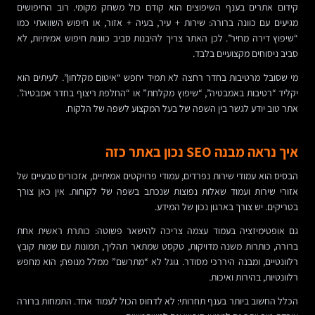
קידום אתרים בענף השיפוצים הוא קודם כול משחק מקומי. רוב החיפושים
מגיעים עם כוונה ברורה: שירות + עיר, בעיה + אזור, או חיפוש השוואתי כמו
“שיפוץ דירה מחיר”. לכן האתר צריך להיבנות סביב כוונות חיפוש אמיתיות, לא
סביב ניסוחים מקצועיים בלבד.
מי שסובל מרטיבות בחדר רחצה לא תמיד יחפש “איטום מקלחון”. לעיתים הוא
יקליד “רטיבות באמבטיה”, “שיפוץ מקלחת” או “החלפת ריצוף בחדר אמבטיה”.
אתר טוב יודע לגשר בין השפה של בעל המקצוע לשפה של הלקוח.
איך נראה מבנה SEO נכון באתר כזה
הבסיס הוא עמודי שירות נפרדים, עמודי פרויקטים אמיתיים, אזכורים טבעיים של
אזורי שירות ועמוד שאלות נפוצות שנכתב בשפה של לקוחות. אין כאן צורך
בטריקים. יש צורך בארגון נכון של המידע.
גם אופטימיזציה בעמוד עצמה צריכה להישאר פשוטה: כותרת ראשית אחת
ברורה, כותרות משנה מדויקות, טקסט שמתאר תהליך, תמונות עם שמות קובץ
רלוונטיים, ומבנה היררכי מסודר. גוגל לא “מתרשם” ממלל מנופח; הוא מחפש
רלוונטיות, בהירות ואיכות.
הכלל החשוב ביותר בענף תחרותי: לא לדחוס הכול לעמוד אחד. התמחות ברורה