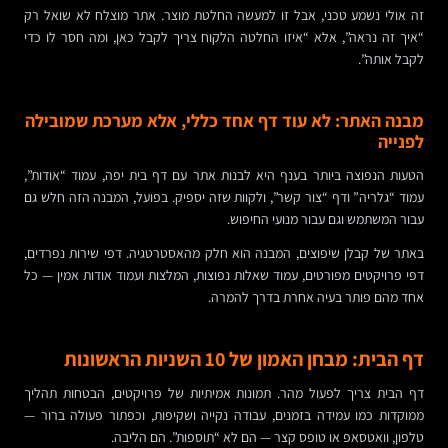
זה אולי נשמע טכני, אבל זו למעשה החלטת מוצר. אתר מוצלח לא שואל רק
“איך זה נראה”, אלא “איזו החלטה הלקוח צריך לקבל כאן, ומה חסר לו כדי
לקבל אותה”.
מבנה האתר: לא עוד דף אחד כללי, אלא מערכת שמובילה
לפנייה
הטעות הנפוצה ביותר בענף היא לבנות אתר עם דף בית יפה, עמוד “אודות”,
עמוד “גלריה” ודף “צור קשר”, ולקוות שזה יספיק. בפועל, המבנה הזה חלש גם
עבור המשתמש וגם עבור מנועי החיפוש.
באתר של קבלן שיפוצים, המבנה הוא חלק מהאסטרטגיה. דפי שירות נפרדים,
דפי פרויקטים מפורטים, עמוד שאלות נפוצות, המלצות ועמוד אודות אמין — כל
אחד מהם פותר בעיה אחרת בדרך להמרה.
דף הבית: מבחן האמון של 10 השניות הראשונות
דף הבית צריך לפעול מהר. תמונות אמיתיות של פרויקטים, הבטחות תהליך
ממוקדות כמו עמידה בזמנים, עבודה נקייה ושקיפות, וכפתור פעולה ברור —
טלפון, וואטסאפ או טופס קצר — הם לא “תוספות”. הם הליבה.