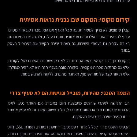
עובדת טוב יותר גם למנועי חיפוש וגם למשתמשים.
קידום מקומי: המקום שבו נבנית נראות אמיתית
קבלן שיפוצים לא צריך למשוך תנועה מכל הארץ אם הוא עובד רק באזור מסוים.
עדיף להבהיר באתר באילו ערים או אזורים אתם פעילים, ולהציג את המידע הזה
בצורה עקבית גם בעמודי השירות, גם בעמוד יצירת הקשר וגם בפרופיל העסק
בגוגל.
ביקורות הן רכיב קריטי במשוואה הזו. הן לא רק משפרות אמינות מול לקוחות,
אלא גם מחזקות נוכחות מקומית. ביקורת טובה בענף הזה היא לא “היה מעולה”,
אלא תיאור קצר של סוג השיפוץ, האתגר ומה גרם ללקוח להרגיש בטוח.
הממד הטכני: מהירות, מובייל ונגישות הם לא סעיף צדדי
רוב הגלישה לאתרי שירותים מתבצעת היום במובייל. אם האתר נטען לאט,
הכפתורים קטנים מדי או הטופס מסורבל, הליד פשוט נעלם. זה לא עניין אסתטי
— זו פגיעה ישירה בביצועים העסקיים.
הבסיס הטכני צריך לכלול אתר רספונסיבי, דחיסת תמונות, תעודת SSL, ניווט
פשוט וטקסט קריא. נגישות בסיסית, כמו קונטרסט טוב והיררכיית תוכן ברורה,