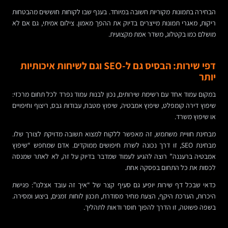
הבחירה בתמונות מקוריות חשובה במיוחד. בענף שבו לקוחות חוששים מהבטחות
ריקות, מאגרי תמונות מייצרים בדיוק את ההפך מאמון. צילום אמיתי, גם אם לא
מושלם כמו בקטלוג, משדר אמת מקצועית.
דפי שירות: הבסיס גם ל-SEO וגם לשיחות איכותיות
יותר
במקום עמוד אחד עם רשימת שירותים, נכון לבנות עמוד נפרד לכל תחום מרכזי:
שיפוץ דירה קומפלט, שיפוץ אמבטיה, שיפוץ מטבח, עבודות גבס, ריצוף וחיפויים
או שיפוץ משרד.
מבחינת חוויית משתמש, זה מאפשר ללקוח למצוא תשובה מדויקת לצורך שלו.
מבחינת SEO, זו דרך נכונה לשרת חיפושים ממוקדים. אדם שמחפש “שיפוץ
אמבטיה ברעננה” רוצה להגיע לעמוד שמדבר בדיוק על זה, לא לאתר שמנסה
לכסות את כל התחום בפסקה אחת.
כדאי שבכל דף שירות יופיע גם סעיף קצר של “איך זה עובד אצלנו”: פגישת
היכרות, הערכת היקף, הצעת מחיר מסודרת, תכנון לוחות זמנים, ביצוע ומסירה.
בשפה פשוטה, זו הדרך להפוך חוסר ודאות לתהליך.