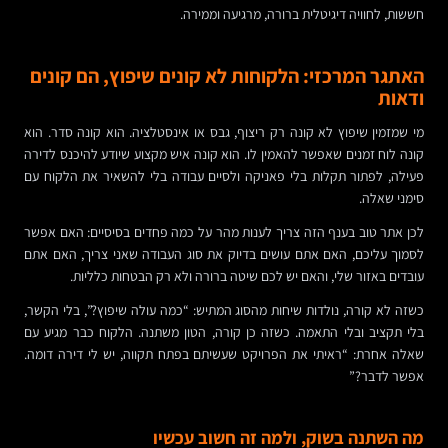
חששות, לחוויה דיגיטלית ברורה, מרגיעה וממירה.
האתגר המרכזי: הלקוחות לא קונים שיפוץ, הם קונים
ודאות
מי שמזמין שיפוץ לא קונה רק ריצוף, גבס או אינסטלציה. הוא קונה סדר. הוא
קונה לוח זמנים שאפשר להאמין לו. הוא קונה איש מקצוע שיודע להיכנס לדירה
פעילה, לפתור תקלות בלי פאניקה ולסיים עבודה בלי להשאיר את הלקוח עם
סימני שאלה.
לכן אתר טוב בענף הזה צריך לענות מהר על כמה פחדים בסיסיים: האם אפשר
לסמוך עליכם, האם אתם עושים בדיוק את סוג העבודה שאני צריך, האם אתם
עובדים באזור שלי, והאם יש לכם שיטה ברורה ולא רק הבטחות כלליות.
כשזה לא קורה, נולדות שיחות מהסוג המתיש: “כמה עולה שיפוץ?”, בלי הקשר,
בלי תקציב ובלי התאמה. כשזה כן קורה, הטון משתנה. הלקוח כבר מגיע עם
שאלה אחרת: “ראיתי את הפרויקט שעשיתם בפתח תקווה, יש לי דירה דומה.
אפשר לדבר?”
מה השתנה בשוק, ולמה זה חשוב עכשיו