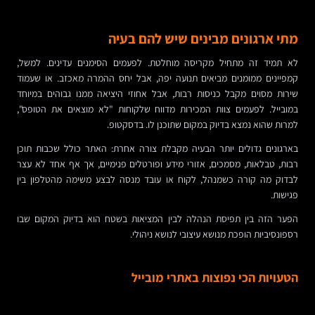
מתי ארגונים מבינים שיש להם בעיה
לא תמיד זה מתחיל מקריסה מוחלטת. לפעמים הסימנים עדינים. למשל,
קמפיינים ממומנים מביאים תנועה יפה, אבל יחס ההמרה מאכזב. או שעמוד
שירות מסוים מקבל כניסות רבות, אבל אחוזי היציאה ממנו גבוהים במיוחד
במובייל. לפעמים צוות המכירות מדווח שלקוחות "לא מוצאים את הטופס",
למרות שהוא נמצא בדיוק במקום שתוכנן לו. בדסקטופ.
בארגונים גדולים יותר הבעיה מקבלת צורה אחרת: האתר כולל שכבות תוכן
רבות, טבלאות, מסמכים, אזורי מידע ופורטלים פנימיים, אך אף אחד לא עצר
לבדוק מה קורה כשמנהל, לקוח או עובד מנסה לבצע משימה מהטלפון בין
פגישות.
הפער הזה בין תפיסת הנהלה לבין המציאות בשטח הוא בדיוק המקום שבו
רספונסיביות הופכת מנושא עיצובי לנושא ניהולי.
הטעויות הכי נפוצות באתרי מובייל