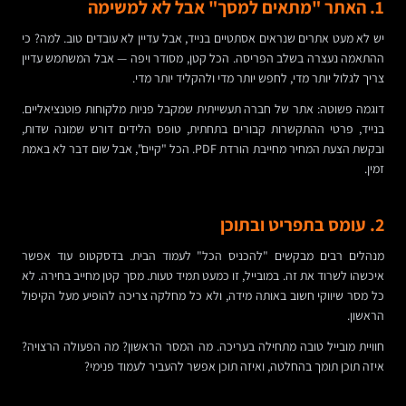
1. האתר "מתאים למסך" אבל לא למשימה
יש לא מעט אתרים שנראים אסתטיים בנייד, אבל עדיין לא עובדים טוב. למה? כי
ההתאמה נעצרה בשלב הפריסה. הכל קטן, מסודר ויפה — אבל המשתמש עדיין
צריך לגלול יותר מדי, לחפש יותר מדי ולהקליד יותר מדי.
דוגמה פשוטה: אתר של חברה תעשייתית שמקבל פניות מלקוחות פוטנציאליים.
בנייד, פרטי ההתקשרות קבורים בתחתית, טופס הלידים דורש שמונה שדות,
ובקשת הצעת המחיר מחייבת הורדת PDF. הכל "קיים", אבל שום דבר לא באמת
זמין.
2. עומס בתפריט ובתוכן
מנהלים רבים מבקשים "להכניס הכל" לעמוד הבית. בדסקטופ עוד אפשר
איכשהו לשרוד את זה. במובייל, זו כמעט תמיד טעות. מסך קטן מחייב בחירה. לא
כל מסר שיווקי חשוב באותה מידה, ולא כל מחלקה צריכה להופיע מעל הקיפול
הראשון.
חוויית מובייל טובה מתחילה בעריכה. מה המסר הראשון? מה הפעולה הרצויה?
איזה תוכן תומך בהחלטה, ואיזה תוכן אפשר להעביר לעמוד פנימי?