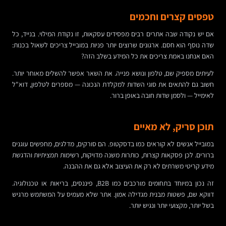
טפסים קצרים וחכמים
אם יש נקודה שבה אתרים רבים מפסידים עסקאות, זו נקודת המילוי. בנייד, כל
שדה נוסף הוא חסם. ארגונים שרוצים יותר פניות במובייל צריכים לשאול בכנות:
האם אנחנו באמת צריכים את כל המידע בשלב הזה?
לעיתים מספיק שם, טלפון ונושא פנייה. את השאר אפשר להשלים מאוחר יותר.
חשוב גם להתאים את סוגי השדות למקלדת הנכונה — מספרים לטלפון, דוא"ל
לאימייל — ולסמן שדות חובה באופן ברור.
תוכן סריק, לא מאיים
במובייל אנשים לא קוראים כמו בדסקטופ. הם סורקים, מדלגים, מחפשים עוגנים
ברורים. לכן פסקאות קצרות, כותרות משנה מדויקות, רשימות תמציתיות והדגשת
מידע קריטי משרתים לא רק את העיצוב אלא גם את ההבנה.
זה נכון במיוחד בתחומים מורכבים כמו B2B, פיננסים, בריאות או טכנולוגיה.
דווקא שם, פשטות מבנית מגדילה אמון. אתר שלא מעמיס על המשתמש מרגיש
בשל יותר, מקצועי יותר ונגיש יותר.