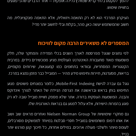
להפוך לטקסט בלתי קריא שמאלץ גלילה אופקית — אחד הדברים שהכי פוגעים
בחוויית שימוש.
העיקרון המרכזי הוא לא רק התאמה ויזואלית, אלא התאמה פונקציונלית. מה
חשוב שהמשתמש יעשה כאן, מהר, בקלות ובלי לחשוב יותר מדי?
המספרים לא משאירים הרבה מקום לוויכוח
לפי נתונים שגוגל מפרסמת לאורך השנים בכלי המדידה והמחקר שלה, חלק
משמעותי מאוד מתעבורת האינטרנט העולמית מגיע ממכשירים ניידים. במרבית
הקטגוריות המסחריות, ובוודאי בתחומים כמו קמעונאות, שירותים מקומיים,
בריאות, מסעדנות, תיירות וחיפוש מידע מהיר — המובייל כבר מזמן נמצא במרכז.
גוגל גם עברה לגישת Mobile-First Indexing, כלומר במונחים פשוטים: מנוע
החיפוש בוחן בראש ובראשונה את הגרסה הניידת של האתר לצורך אינדוקס
והבנה. המשמעות העסקית ברורה. אתר שלא מספק חוויית מובייל טובה לא רק
פוגע בהמרות הישירות, אלא עלול לפגוע גם בנראות האורגנית שלו.
גם מחקרי שימושיות של Nielsen Norman Group ואחרים מראים שוב ושוב
את אותו דפוס: משתמשים במובייל חסרי סבלנות במיוחד לממשקים מסורבלים,
לעומס מיותר ולשלבי פעולה ארוכים. במילים אחרות, כל חיכוך קטן מורגש יותר
בנייד.