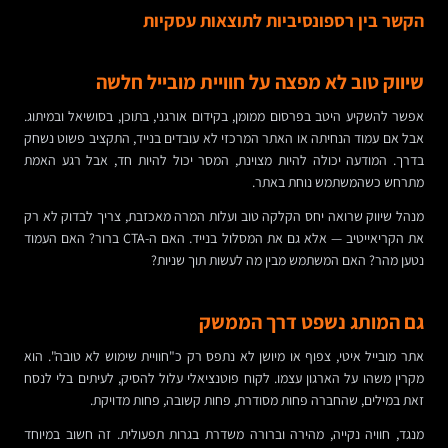
הקשר בין רספונסיביות לתוצאות עסקיות
שיווק טוב לא מפצה על חוויית מובייל חלשה
אפשר להשקיע היטב בפרסום ממומן, בקידום אורגני, בתוכן, בסושיאל ובמיתוג.
אבל אם עמוד הנחיתה או האתר המרכזי לא עובדים בנייד, התקציב פשוט נשחק
בדרך. המודעה יכולה להיות מצוינת, המסר יכול להיות חד, אבל רגע האמת
מתרחש כשהמשתמש נוחת באתר.
מנהל שיווק שרואה יחס הקלקה טוב ועלות המרה מאכזבת, צריך לבדוק לא רק
את הקריאייטיב — אלא גם את המסלול בנייד. האם ה-CTA ברור? האם העמוד
נטען מהר? האם המשתמש מבין מה לעשות תוך שניות?
גם המותג נשפט דרך הממשק
אתר מובייל איטי, צפוף או מיושן לא נתפס רק כ"חוויית שימוש לא טובה". הוא
מקרין משהו על הארגון עצמו. לקוח פוטנציאלי עלול להסיק, לעיתים בלי לנסח
זאת במילים, שהחברה פחות מסודרת, פחות קשובה, פחות מדויקת.
מנגד, חוויה נקייה, מהירה וברורה משדרת בגרות תפעולית. זה חשוב במיוחד