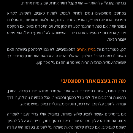
בגרסה קטנה" של האתר — הוא מקבל חוויה אחרת, עם ציפיות אחרות.
במחשב, משתמשים נוטים לסרוק לעומק, לפתוח טאבים, להשוות, לקרוא
מפרטים ארוכים. במובייל, הסריקה מהירה יותר, ההחלטות חדות יותר, והסבלנות
נמוכה יותר. אם כפתור ההנעה לפעולה קטן מדי, אם התפריט עמוס, אם הטקסט
צפוף, או אם זמני הטעינה מתארכים — המשתמש לא "יתאמץ קצת". הוא פשוט
יעבור הלאה.
לכן, כשמדברים על
בניית אתרים
רספונסיביים, לא נכון להסתפק בשאלה האם
האתר "נראה בסדר" בטלפון. השאלה הנכונה היא האם הוא תוכנן מהיסוד כך
שפעולה עסקית מרכזית תהיה פשוטה ונוחה גם על מסך קטן.
מה זה בעצם אתר רספונסיבי
במובן הטכני, אתר רספונסיבי הוא אתר שמסדר מחדש את המבנה, התוכן,
התמונות והרכיבים שלו לפי גודל המסך והמכשיר. אבל מבחינה ניהולית, זו דרך
עבודה: לחשוב על תוכן, היררכיה, ניווט ופונקציונליות באופן גמיש מראש.
אם בדסקטופ אפשר להציג שלוש עמודות, במובייל אולי צריך לעבור לעמודה
אחת. אם תפריט עליון מפורט עובד היטב במסך רחב, בנייד הוא עלול להפוך
לעומס קוגניטיבי. אם טבלה שלמה נראית מעולה על לפטופ, בטלפון היא עלולה