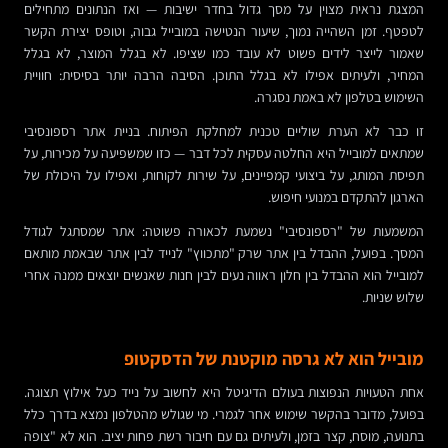
המצגת נראית מצוין על מסך גדול בחדר ישיבות — ואז הנתונים מתחילים
לטפטף. זמן השהייה נמוך, שיעור הנטישה במובייל גבוה, וטופס יצירת הקשר
שאמור לייצר לידים פשוט לא עובד כמו שציפו. לא בגלל המוצר, לא בגלל
המחיר, ולעיתים אפילו לא בגלל התוכן. הסיבה הרבה יותר בסיסית: חוויית
השימוש בטלפון לא באמת נסגרה.
זו כבר לא הערת שוליים טכנית למחלקת הפיתוח. בניית אתר רספונסיבי
שמתאים למובייל היא החלטה עסקית לכל דבר — כזו שמשפיעה על מכירות, על
תפיסת המותג, על ביצועי קמפיינים, על שירות לקוחות, ואפילו על היכולת של
הארגון להתקדם במנועי חיפוש.
המשמעות של "רספונסיבי" נשמעת לכאורה פשוטה: אתר שמסתגל לגודל
המסך. בפועל, ההבדל בין אתר שרק "מתכווץ" לנייד לבין אתר שבאמת מותאם
למובייל הוא ההבדל בין חלון ראווה נעים לבין חנות שאנשים יוצאים ממנה אחרי
שלוש שניות.
מובייל הוא לא גרסה מוקטנת של הדסקטופ
אחת הטעויות הנפוצות בעולם הדיגיטל היא לחשוב על נייד כעל אילוץ תצוגה.
בפועל, מדובר בהקשר שימוש אחר לגמרי. מי שגולש מהטלפון נמצא בדרך כלל
בתנועה, מוסח, קצר בזמן, ולעיתים גם עם חיבור רשת פחות יציב. הוא לא "צופה