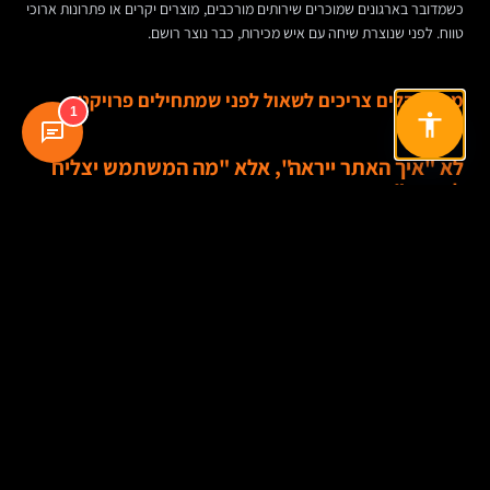
כשמדובר בארגונים שמוכרים שירותים מורכבים, מוצרים יקרים או פתרונות ארוכי
טווח. לפני שנוצרת שיחה עם איש מכירות, כבר נוצר רושם.
מה מנהלים צריכים לשאול לפני שמתחילים פרויקט
1
לא "איך האתר ייראה", אלא "מה המשתמש יצליח
לעשות"
זו שאלה קטנה שמשנה את כל השיח. במקום להתמקד רק בעיצוב עמודים, נכון
להגדיר משימות עסקיות: לשלוח ליד, לקבוע שיחה, למצוא סניף, לבצע רכישה,
להירשם להדגמה, לקרוא מפרט, לקבל שירות. אם משימות הליבה האלה לא
קלות במובייל, הפרויקט החמיץ את היעד.
מי קהל היעד, ובאילו רגעים הוא גולש
התנהגות של לקוח פרטי שמחפש מסעדה לא דומה להתנהגות של מנהל רכש
שבודק ספקים בזמן נסיעה, או של מנהלת שיווק שמשווה פתרונות SaaS בין
פגישות. אתר טוב למובייל מתחיל בהבנת הקשר השימוש: איפה המשתמש נמצא,
כמה זמן יש לו, ומה רמת הקשב שלו.