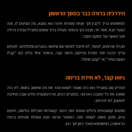
היררכיה ברורה כבר במסך הראשון
המשתמש צריך להבין תוך שניות ספורות איפה הוא נמצא, מה מציעים לו, ומה
הצעד הבא. מסר חד, מבנה נקי וכפתור פעולה ברור עושים במובייל עבודה גדולה
יותר מאשר עוד פסקת הסבר.
חברת שירותים, למשל, לא חייבת לפתוח עם שלושה באנרים מתחלפים. לעיתים
עדיף הרבה יותר כותרת מדויקת, תיאור קצר, וכפתור אחד בולט כמו "קבלו
הצעת מחיר" או "קבעו שיחה".
ניווט קצר, לא חידת בריחה
תפריט טוב במובייל הוא כזה שעוזר למצוא מהר את מה שחשוב באמת. לא כזה
שמציג את כל המבנה הארגוני. במקרים רבים, ארכיטקטורת מידע טובה מחייבת
לצמצם, לא להרחיב.
מותגים קמעונאיים גדולים עושים זאת היטב: קטגוריות מובילות בולטות, חיפוש
נגיש, וסינון פשוט. לעומת זאת, כשאתר ארגוני מציג עשרות סעיפים ברמה
הראשונה, המשתמש מאבד כיוון תוך רגע.