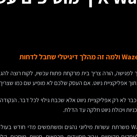
 לפגישה, הורה צריך בית מרקחת פתוח עכשיו, לקוח רוצה להג
ך אפליקציית ניווט. אם העסק שלכם לא מופיע שם כמו שצריך
ם מיקום פיזי, זו כבר לא רק אפליקציית ניווט אלא שכבת גילוי לכל דבר
ות ויכולת ניווט חלקה עד הדלת.
לפי נתוני Google, המחזיקה ב-Waze מאז 2013, Waze משרתת עשרות מיליוני נהגים ומ
ת לקוחות לעסקים מקומיים. עבור מסעדות, מרפאות, חנויות, מוסכים