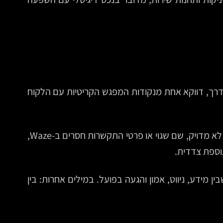
ת ולעיתים גם במערכת CRM או אוטומציה שיווקית. אבל בדרך, דווקא אחת מנקודות המפגש הקריטיות עם הלקוח
זה לא עניין שולי. חוויית משתמש לא נגמרת באתר. אם משתמש מצא אתכם, התרשם, קרא ביקורות, ואז נתקל במיקום לא מדויק, שם שגוי או פרטי התקשרות חסרים ב-Waze,
מידע, ניווט, אמון והגעה בפועל. במילים אחרות: בין