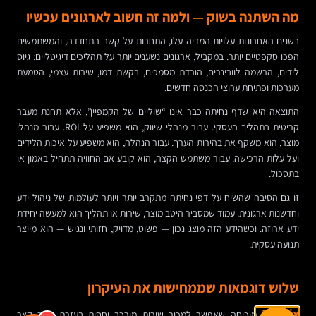
מה השתנה בשוק — ולמה זה חשוב לארגונים עכשיו
בשנים האחרונות עלויות המדיה עלו, התחרות על קשב התחדדה, והמשתמשים
הפכו סקפטיים יותר. במקביל, ארגונים נשענים יותר על תהליכים דיגיטליים: גיוס
לידים, הרשמה לוובינרים, הורדת מסמכים, בקשת דמו, שירות עצמי, הטמעת
מערכות ופתיחת ערוצי הכנסה חדשים.
התוצאה היא שדף נחיתה כבר אינו “שוליים של הקמפיין”, אלא תחנת מעבר
קריטית בתהליך העסקי. עבור מנהלי שיווק, הוא משפיע על ROI. עבור מנהלי
מוצר, הוא משקף את בהירות הערך. עבור הנהלה, הוא משפיע על איכות הלידים
ועל עלות הרכישה. עבור משתמש הקצה, הוא קובע אם החוויה תתחיל באמון או
בתסכול.
זו גם הסיבה שהשיח על דפי נחיתה מתקרב יותר ויותר לעולמות של ניהול ידע
וחדשנות ארגונית. עמוד שמסביר היטב מוצר, שירות או תהליך הוא למעשה יחידת
ידע ארוזה. וכשהידע הזה מוצג נכון — פשוט, מדויק, חזותי ונגיש — הוא מייצר
תנועה עסקית.
שלוש דוגמאות שממחישות את העיקרון
Netflix
מוכיחה שאפשר למכור שירות מורכב יחסית בעזרת מסר קצר