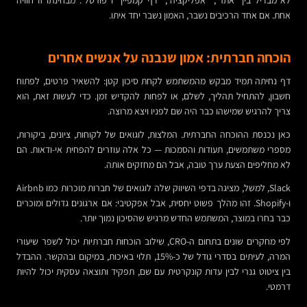
לא מבדיל בין “אתר”, “אפליקציה”, “דף קמפיין” ו”פורטל”. מבחינתו זו חוויה
אחת. אם אחד הרכיבים נשבר, האמון נשבר יחד איתו.
הוכחה חברתית: אמון שנבנה על אנשים אחרים
דף נחיתה תמיד מבקש מהמשתמש לקחת סיכון קטן: להשאיר פרטים, לפתוח
חשבון, להתחיל תהליך, לשלם, או לפחות להקדיש זמן. כדי לעשות זאת, הוא
צריך להרגיש שמישהו כבר היה שם לפניו ויצא מרוצה.
כאן נכנסת ההוכחה החברתית. המלצות, לוגואים של לקוחות, ציונים, ביקורות,
מספרי משתמשים, תעודות והסמכות — כל אלה עוזרים להפחית אי-ודאות. הם
לא מחליפים הצעת ערך טובה, אבל הם מחזקים אותה.
Slack, למשל, מציגה בדפי השיווק שלה לוגואים של חברות מוכרות כמו Airbnb
ו-Shopify. זהו מהלך פשוט יחסית, אבל אפקטיבי: אם ארגונים גדולים ומוכרים
כבר בחרו במוצר, המשתמש החדש מרגיש שהסיכון נמוך יותר.
לפי מחקרים שונים בתחום ה-CRO, שילוב הוכחות חברתיות יכול לשפר שיעורי
המרה, לעיתים בסדרי גודל של כ-15%, תלוי באיכות, במיקום ובהקשר. ההבדל
בין ציטוט גנרי לבין עדות קונקרטית עם שם, תפקיד ותוצאה עסקית יכול להיות
דרמטי.