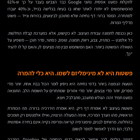
לתקלות כמעט אפסית. נתוני Google כבר הצביעו בעבר על כך ש-61%
מהמשתמשים לא יחזרו לאתר שחוו בו בעיות בגלישה בנייד, וכ-40% יעברו
למתחרה. המסר ברור: דף נחיתה שלא מתוכנן לביצועים, בהירות ונייד — פשוט
מדליף המרות.
כאן נכנסת לתמונה עבודת העיצוב. לא כקישוט, אלא כמערכת קבלת החלטות.
כל אלמנט — כותרת, צבע, ריווח, תמונה, טופס, כפתור, סדר תוכן — משפיע על
השאלה הפשוטה ביותר: האם המשתמש מבין מה מציעים לו, והאם קל לו להגיד
“כן”.
פשטות היא לא מינימליזם לשמו. היא כלי להמרה
הטעות הנפוצה ביותר בדפי נחיתה היא ניסיון לומר הכול בבת אחת. יותר מדי
מסרים, יותר מדי צבעים, יותר מדי אזורים שמתחרים על תשומת הלב. התוצאה
כמעט תמיד זהה: הגולש מתעכב, מתבלבל, ויוצא.
פשטות בעיצוב לא אומרת דף ריק. היא אומרת היררכיה ברורה. מה הכותרת
הראשית, מהו הערך המרכזי, איפה הפעולה הרצויה, ואילו אלמנטים רק תומכים
בהחלטה. מרווחים לבנים, טיפוגרפיה קריאה ופריסה נקייה אינם בחירה אסתטית
בלבד; הם הדרך לאפשר למסר לנשום.
דוגמה בולטת לכך אפשר לראות בדפי הנחיתה של Dropbox. החברה