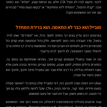
לזכור: מיקום לבדו לא מציל CTA חלש. גם הניסוח קובע. “שלחו” הוא כפתור
טכני. “קבלו הדגמה”, “התחילו ללא התחייבות” או “בקשו הצעת מחיר” מבהירים
טוב יותר מה המשתמש מקבל.
מובייל הוא כבר לא התאמה. הוא ברירת המחדל
בארגונים רבים עדיין בונים דף נחיתה למסך גדול, ואז “מסדרים” אותו לנייד.
בפועל, סדר העבודה הזה הפוך למציאות. חלק גדול מהתנועה מגיע קודם כול
ממכשירים ניידים, ולעיתים זהו הערוץ המרכזי. המשמעות ברורה: דף נחיתה צריך
להיוולד כמוצר רספונסיבי, לא להפוך לכזה בדיעבד.
מה זה אומר בפועל? טקסטים קצרים יותר, כותרות שמחזיקות גם במסך צר,
כפתורים גדולים מספיק למגע אצבע, טפסים קצרים, מהירות גבוהה ותוכן שלא
נשבר ויזואלית בגלילה. כל רכיב שלא עובר טוב במובייל מייצר חיכוך, וחיכוך הוא
האויב הישיר של המרה.
Uber היא דוגמה טובה לתכנון כזה. דפי המובייל שלה בנויים כדי לאפשר פעולה
כמעט מיידית: מסר קצר, פריסה נקייה, ו-CTA שקל לזהות וללחוץ עליו גם תוך
כדי תנועה. זה נשמע פשוט, אבל זהו תוצר של עיצוב ממושמע.
עבור ארגונים בתהליכי טרנספורמציה דיגיטלית, זהו שיעור רחב יותר. המשתמש