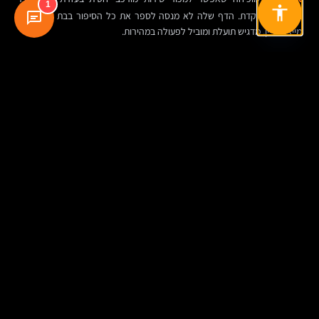
1
ויזואליה ממוקדת. הדף שלה לא מנסה לספר את כל הסיפור בבת אחת. הוא
מייצר עניין, מדגיש תועלת ומוביל לפעולה במהירות.
Dropbox
מדגישה שוב ושוב את כוחו של מינימליזם פונקציונלי. מעט
אלמנטים, הרבה בהירות, וחוויה שאינה מאלצת את המשתמש להשקיע מאמץ
קוגניטיבי מיותר.
Mailchimp
מראה איך מותג יכול להיות גם צבעוני וגם ממוקד. האישיות
המותגית נוכחת, אבל אינה באה על חשבון השימושיות. זו נקודה חשובה במיוחד
לחברות שמפחדות שדף “ממיר” יהיה גנרי או משעמם.
סיכום: דף נחיתה טוב הוא מערכת החלטה מדויקת
הקו המחבר בין כל העקרונות הללו פשוט: דף נחיתה שממיר הוא דף שמכבד את
הזמן, הקשב והחשדנות של המשתמש. הוא מציג מסר חד, מעצב היררכיה
ברורה, מוכיח אמינות, נטען מהר ומאפשר פעולה כמעט בלי לחשוב פעמיים.
זה נשמע אינטואיטיבי, אבל היישום דורש משמעת. לא עוד אלמנטים, אלא פחות
חיכוך. לא יותר רעיונות, אלא מסר אחד שנבנה היטב. לא רק אסתטיקה, אלא
חיבור בין עיצוב, טכנולוגיה, תוכן ומדידה.