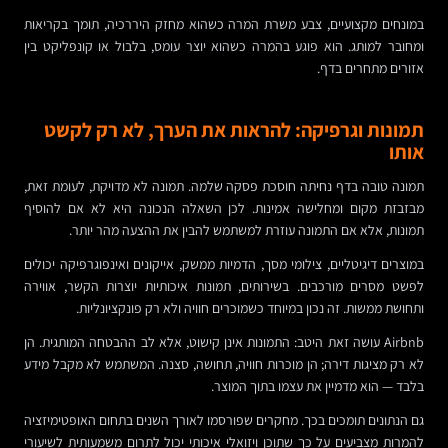
במונחים מקצועיים, צבע משרת המרה כשהוא מחזק היררכיה, תומך בקריאות
ומחובר למותג. הוא פוגע בהמרה כשהוא יוצר עומס, בלבול או קונפליקט בין
אזורים מתחרים בדף.
תמונות וגרפיקה: להראות את הערך, לא רק לקשט
אותו
תמונה טובה בדף נחיתה חוסכת פסקה שלמה. תמונה לא מדויקת, לעומת זאת,
מבזבזת מקום ומחלישה אמינות. לכן השאלה הנכונה היא לא אם להוסיף
תמונות, אלא אם התמונה עוזרת למשתמש להבין את ההצעה מהר יותר.
במוצרים דיגיטליים, צילומי מסך, הדמיות ממשק, אייקונים ואינפוגרפיקה יכולים
לפשט מסרים מורכבים. בשירותים, תמונות איכותיות יוצרות הקשר, אווירה
ותחושת ממשות. זה נכון במיוחד כשמוכרים חוויה ולא רק פונקציונליות.
Airbnb עושה זאת היטב: התמונות אינן קישוט, אלא לב ההבטחה המותגית. הן
לא רק מציגות דירה; הן מוכרות חוויה, תחושה, סצנה. המשתמש לא מקבל מידע
בלבד — הוא מדמיין את עצמו בתוך המוצר.
גם הנתונים תומכים בכך. מחקרים שפורסמו לאורך השנים בתחום האופטימיזציה
להמרות מצביעים על כך שתוכן ויזואלי איכותי יכול לתרום משמעותית לשיעורי