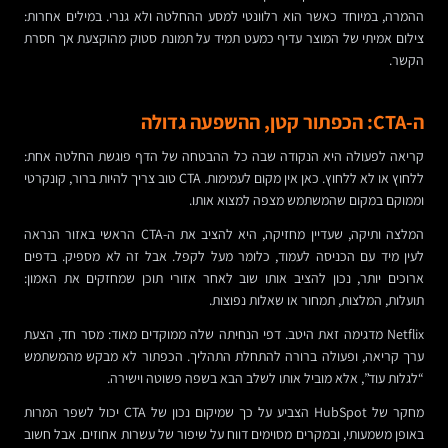
ההמרה, במיוחד כאשר הוא רלוונטי למסע ההחלטה ולא גנרי. במילים אחרות:
צילום אמיתי של המוצר עדיף כמעט תמיד על תמונת סטוק מהוקצעת אך חסרת
הקשר.
ה-CTA: הכפתור קטן, ההשפעה גדולה
קריאה לפעולה היא הנקודה שבה כל ההבטחה של הדף פוגשת החלטה אחת:
ללחוץ או לא ללחוץ. כאן אין מקום לעמימות. CTA טוב צריך להיות ברור, קונקרטי
וממוקם במקום שהמשתמש מצפה למצוא אותו.
המלצה ותיקה, שעדיין מחזיקה, היא להציב את ה-CTA הראשי באזור הנראה
לעין מיד עם הכניסה לעמוד, כלומר מעל לקפל. אבל זה לא מספיק. בדפים
ארוכים יותר, נכון להציב אותו שוב לאחר אזורי תוכן שמחזקים את האמון:
תועלות, המלצות, תמחור או שאלות נפוצות.
Netflix מדגימה זאת היטב. דפי הנחיתה שלה ממוקדים מאוד: מסר חד, הצעת
ערך קריאה, ופעולה ברורה להתחלת התהליך. הכפתור לא מבקש מהמשתמש
“לגלות עוד”, אלא מוביל אותו לשלב הבא בשפה פשוטה וישירה.
מחקר של HubSpot הצביע על כך שמיקום נכון של CTA יכול לשפר המרות
באופן משמעותי, ובמקרים מסוימים דווח על שיפור של עשרות אחוזים. אבל חשוב