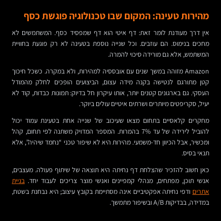
מהירות טעינה: המקום שבו טכנולוגיה פוגשת כסף
אין דרך מעודנת לומר זאת: דף איטי הוא דף שמפסיד כסף. המשתמשים לא
מחכים בנימוס. הם עוזבים. וכל שנייה נוספת בטעינה לא רק פוגעת בחוויית
המשתמש, אלא גם מורידה סיכוי להמרה.
Amazon מזוהה במשך שנים עם אובססיה למהירות, ולא במקרה. כשכל חיכוך
קטן מתורגם לנטישה בקנה מידה עצום, הביצועים הופכים לחלק מהמודל
העסקי. גם בארגונים קטנים יותר, אותו עיקרון חל בדיוק: תמונות כבדות, קוד לא
יעיל, סקריפטים מיותרים ושרתים איטיים עולים ביוקר.
מחקרים קלאסיים בתחום מצאו שעיכוב של שנייה אחת בטעינת עמוד יכול
להוביל לירידה של עד 7% בהמרות. המספר המדויק משתנה לפי תחום, קהל
ומכשיר, אבל הכיוון חד-משמעי. מהירות היא לא שיפור טכני “נחמד שיהיה”, אלא
תנאי בסיס.
כאן חשוב להזכיר שהצלחת דף נחיתה היא תוצאה של שיתוף פעולה. מעצבים,
אנשי תוכן, מפתחים, מנהלי קמפיינים ואנשי מוצר צריכים לעבוד יחד.
בניית
אתרים
ודפי נחיתה אפקטיביים אינה מסתיימת בקובץ עיצוב; היא נבחנת בשטח,
במדידה, בבדיקות A/B ובשיפור מתמשך.