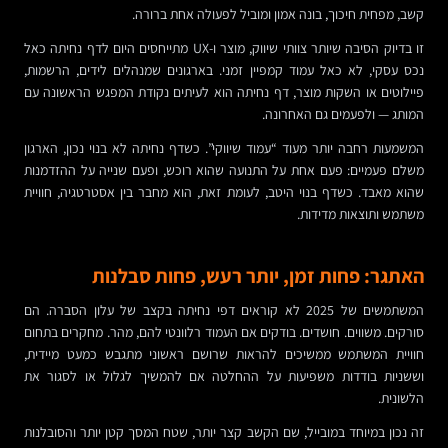
קשב, מפחית חיכוך, בונה אמון ומוביל לפעולה אחת ברורה.
זו בדיוק הסיבה שיותר צוותי שיווק, מוצר ו-UX מתייחסים היום לדף נחיתה כאל
נכס עסקי, לא כאל עמוד קמפיין זמני. בארגונים שמנהלים לידים, הרשמות,
פיילוטים או השקות מוצר, דף נחיתה הוא לעיתים נקודת המפגש הראשונה עם
המותג — ולפעמים גם האחרונה.
המשמעות רחבה יותר מעוד “עמוד שיווקי”. כשדף נחיתה לא בנוי נכון, הארגון
משלם פעמיים: פעם אחת על התנועה שהוא רוכש, ופעם שנייה על ההזדמנות
שהוא מאבד. כשדף בנוי היטב, לעומת זאת, הוא מחבר בין אסטרטגיה, חוויית
משתמש ותוצאות מדידות.
האתגר: פחות זמן, יותר רעש, פחות סבלנות
המשתמשים של 2025 לא קוראים דפי נחיתה בקצב של עלון הסברה. הם
סורקים. משווים. חושדים. בודקים אם העמוד רלוונטי להם, מהר. מחקרים בתחום
חוויית המשתמש ממשיכים להראות שרושם ראשוני מתגבש כמעט מיידית,
וששניות בודדות משפיעות על ההחלטה אם להמשיך לגלול או לסגור את
הלשונית.
זה נכון במיוחד במובייל, שם הקשב קצר יותר, שטח המסך קטן יותר והסובלנות