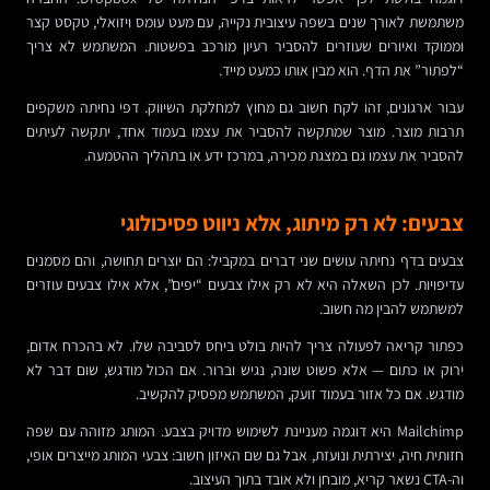
משתמשת לאורך שנים בשפה עיצובית נקייה, עם מעט עומס ויזואלי, טקסט קצר
וממוקד ואיורים שעוזרים להסביר רעיון מורכב בפשטות. המשתמש לא צריך
“לפתור” את הדף. הוא מבין אותו כמעט מייד.
עבור ארגונים, זהו לקח חשוב גם מחוץ למחלקת השיווק. דפי נחיתה משקפים
תרבות מוצר. מוצר שמתקשה להסביר את עצמו בעמוד אחד, יתקשה לעיתים
להסביר את עצמו גם במצגת מכירה, במרכז ידע או בתהליך ההטמעה.
צבעים: לא רק מיתוג, אלא ניווט פסיכולוגי
צבעים בדף נחיתה עושים שני דברים במקביל: הם יוצרים תחושה, והם מסמנים
עדיפויות. לכן השאלה היא לא רק אילו צבעים “יפים”, אלא אילו צבעים עוזרים
למשתמש להבין מה חשוב.
כפתור קריאה לפעולה צריך להיות בולט ביחס לסביבה שלו. לא בהכרח אדום,
ירוק או כתום — אלא פשוט שונה, נגיש וברור. אם הכול מודגש, שום דבר לא
מודגש. אם כל אזור בעמוד זועק, המשתמש מפסיק להקשיב.
Mailchimp היא דוגמה מעניינת לשימוש מדויק בצבע. המותג מזוהה עם שפה
חזותית חיה, יצירתית ונועזת, אבל גם שם האיזון חשוב: צבעי המותג מייצרים אופי,
וה-CTA נשאר קריא, מובחן ולא אובד בתוך העיצוב.