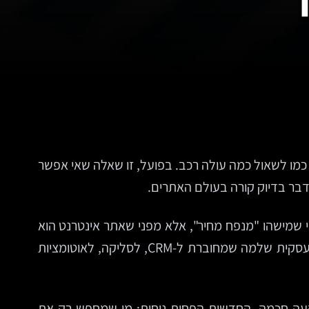
מו לשאול כמה עולה רכב. בפועל, זו שאלה שאי אפשר
 דבר בדיוק קורה בעולם האתרים.
י שמישהו "מנפח מחיר", אלא מפני שאתר אינטרנט הוא
לא מוצר אחיד. הוא יכול להיות כרטיס ביקור דיגיטלי בסיסי, מערכת מכירות, פלטפורמת תוכן, מנוע לידים, או תשתית עסקית שלמה שמחוברת ל-CRM, לסליקה, לאוטומציות
קעה חכמה. החדשות הפחות נוחות: מי שמחפש רק את