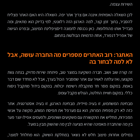
השירות עצמה.
לכן השאלה האמיתית איננה אם צריך אתר יפה. השאלה היא האם האתר מצליח
להסביר, בתוך זמן קצר, למה הארגון הזה רלוונטי, למי בדיוק הוא מתאים, ומה
מבדיל אותו מהחלופות. כאן נכנסת לתמונה דיסציפלינת המיצוב, ובפרט הגישה
של אפריל דנפורד, אחת הדמויות הבולטות בתחום.
האתגר: רוב האתרים מספרים מה החברה עושה, אבל
לא למה לבחור בה
זה קורה שוב ושוב. חברה השקיעה במוצר טוב, פיתחה שירות מדויק, בנתה צוות
מקצועי, ואז עלתה לאוויר עם אתר שמסביר הכול בערך, אבל לא מחדד שום דבר
באמת. במקום מסר חד מתקבלת רשימת יכולות. במקום בידול מתקבל ניסוח
כללי. במקום חוויית החלטה, הגולש מקבל עומס.
מבחינת המשתמש, זו בעיה מיידית. מבחינת הארגון, זו בעיה אסטרטגית. אתר
כזה לא רק מפחית המרות; הוא גם מערפל את תפיסת המותג, מקשה על אנשי
המכירות, מחליש את התקשורת עם משקיעים ושותפים, ולפעמים אפילו יוצר פער
בין מה שהחברה מאמינה שהיא מציעה לבין מה שהשוק מבין בפועל.
במילים אחרות: מיצוב חלש לא נשאר במחלקת השיווק. הוא מחלחל למוצר,