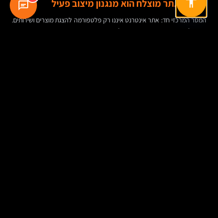
סיכום: אתר מוצלח הוא מנגנון מיצוב פעיל
המסר המרכזי חד: אתר אינטרנט איננו רק פלטפורמה להצגת מוצרים ושירותים.
הוא כלי אסטרטגי שמתרגם מיצוב לשפה שהשוק מבין. כאשר הוא בנוי נכון, הוא
מסביר למי המוצר מתאים, למה הוא שונה, איך הוא יוצר ערך, ומדוע כדאי לסמוך
עליו.
הגישה של אפריל דנפורד מספקת כאן מסגרת שימושית במיוחד: להבין את
הלקוח, לזקק את הבידול, למסגר את הקטגוריה, לנסח הצעת ערך ברורה,
ולשמור על עקביות. האתר הוא המקום שבו כל אלה פוגשים משתמש אמיתי,
בזמן אמת, תחת מגבלות קשב אמיתיות.
לכן, ארגונים שרוצים לשפר מיצוב לא צריכים לשאול רק “איך האתר ייראה”. הם
צריכים לשאול “איזו הבנה תיווצר אצל מי שנכנס אליו”. זה הבדל קטן בניסוח,
אבל גדול מאוד בתוצאה.
טבלת סיכום: המרכיבים המרכזיים של מיצוב
באמצעות אתר
נושא
מה המשמעות בפועל
למה זה חשוב
הבנת
זיהוי הלקוחות המתאימים, הצרכים,
מאפשר לנסח מסר