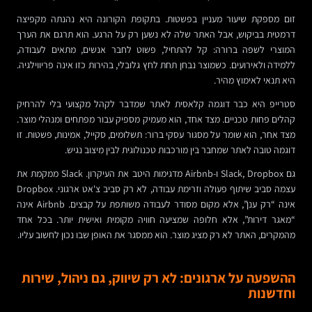
זום מספקת שיעור מעניין בפשטות. בתקופת הקורונה היא נהנתה מקפיצה
דרמטית בביקוש, אבל האתר שלה לא נשען רק על הרגע. הוא תרגם את הערך
המוצרי לשפה ברורה: קל להתחיל, פשוט לחבר אנשים, מתאים לעבודה,
ללמידה ולאירועים. כשמוצר נבחן תחת לחץ גלובלי, בהירות כזו אינה פריווילגיה.
היא תנאי לאימוץ מהיר.
סטרייפ היא כבר דוגמה קלאסית לאתר שמדבר לקהל מקצועי בלי להרחיק
קהלים פחות טכניים. מצד אחד, הוא מעמיק מספיק עבור מפתחים ומנהלי מוצר.
מצד אחר, הוא שומר על מסגור עסקי ברור: תשלומים, סקייל, אמינות, פשטות. זו
דוגמה טובה לאתר שמחבר בין מורכבות טכנולוגית לבין מיצוב נגיש.
גם Slack, Dropbox ו-Airbnb מדגימות היטב את העיקרון. Slack ממקמת את
עצמה סביב שיתוף פעולה וזרימת עבודה, לא רק סביב צ'אט ארגוני. Dropbox
אינה “רק ענן”, אלא מקום מסודר לעבודה משותפת על קבצים. Airbnb אינה
“מאגר דירות”, אלא חלופה שמציעה חוויה מקומית ואישית יותר. בכל אחד
מהמקרים, האתר לא רק מציג מוצר. הוא ממסגר את האופן שבו נכון לחשוב עליו.
ההשפעה על ארגונים: לא רק שיווק, גם ניהול, שירות
וחדשנות