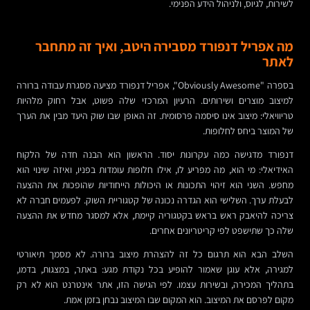
לשירות, לגיוס, ולניהול הידע הפנימי.
מה אפריל דנפורד מסבירה היטב, ואיך זה מתחבר
לאתר
בספרה "Obviously Awesome", אפריל דנפורד מציעה מסגרת עבודה ברורה
למיצוב מוצרים ושירותים. הרעיון המרכזי שלה פשוט, אבל רחוק מלהיות
טריוויאלי: מיצוב אינו סיסמה פרסומית. זה האופן שבו שוק היעד מבין את הערך
של המוצר ביחס לחלופות.
דנפורד מדגישה כמה עקרונות יסוד. הראשון הוא הבנה חדה של הלקוח
האידיאלי: מי הוא, מה מפריע לו, אילו חלופות עומדות בפניו, ואיזה שינוי הוא
מחפש. השני הוא זיהוי התכונות או היכולות הייחודיות שהופכות את ההצעה
לבעלת ערך. השלישי הוא הגדרה נכונה של קטגוריית השוק. לפעמים חברה לא
צריכה להיאבק ראש בראש בקטגוריה קיימת, אלא למסגר מחדש את ההצעה
שלה כך שתישפט לפי קריטריונים אחרים.
השלב הבא הוא תרגום כל זה להצהרת מיצוב ברורה. לא מסמך תיאורטי
למגירה, אלא עוגן שאמור להופיע בכל נקודת מגע: באתר, במצגות, בדמו,
בתהליך המכירה, ובשירות עצמו. לפי הגישה הזו, אתר אינטרנט הוא לא רק
מקום לפרסם את המיצוב. הוא המקום שבו המיצוב נבחן בזמן אמת.