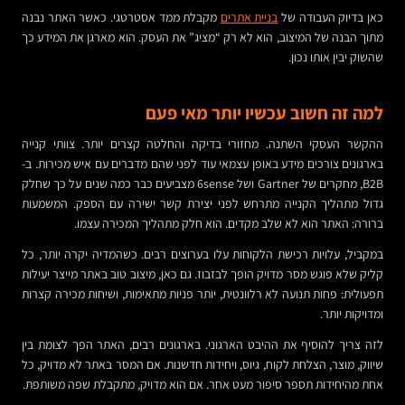
כאן בדיוק העבודה של
בניית אתרים
מקבלת ממד אסטרטגי. כאשר האתר נבנה
מתוך הבנה של המיצוב, הוא לא רק “מציג” את העסק. הוא מארגן את המידע כך
שהשוק יבין אותו נכון.
למה זה חשוב עכשיו יותר מאי פעם
ההקשר העסקי השתנה. מחזורי בדיקה והחלטה קצרים יותר. צוותי קנייה
בארגונים צורכים מידע באופן עצמאי עוד לפני שהם מדברים עם איש מכירות. ב-
B2B, מחקרים של Gartner ושל 6sense מצביעים כבר כמה שנים על כך שחלק
גדול מתהליך הקנייה מתרחש לפני יצירת קשר ישירה עם הספק. המשמעות
ברורה: האתר הוא לא שלב מקדים. הוא חלק מתהליך המכירה עצמו.
במקביל, עלויות רכישת הלקוחות עלו בערוצים רבים. כשהמדיה יקרה יותר, כל
קליק שלא פוגש מסר מדויק הופך לבזבוז. גם כאן, מיצוב טוב באתר מייצר יעילות
תפעולית: פחות תנועה לא רלוונטית, יותר פניות מתאימות, ושיחות מכירה קצרות
ומדויקות יותר.
לזה צריך להוסיף את ההיבט הארגוני. בארגונים רבים, האתר הפך לצומת בין
שיווק, מוצר, הצלחת לקוח, גיוס, ויחידות חדשנות. אם המסר באתר לא מדויק, כל
אחת מהיחידות תספר סיפור מעט אחר. אם הוא מדויק, מתקבלת שפה משותפת.