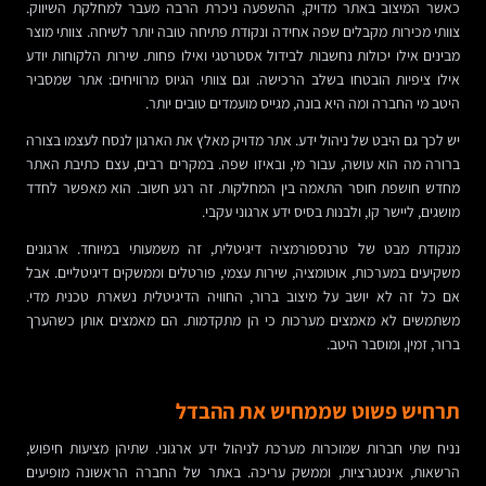
כאשר המיצוב באתר מדויק, ההשפעה ניכרת הרבה מעבר למחלקת השיווק.
צוותי מכירות מקבלים שפה אחידה ונקודת פתיחה טובה יותר לשיחה. צוותי מוצר
מבינים אילו יכולות נחשבות לבידול אסטרטגי ואילו פחות. שירות הלקוחות יודע
אילו ציפיות הובטחו בשלב הרכישה. וגם צוותי הגיוס מרוויחים: אתר שמסביר
היטב מי החברה ומה היא בונה, מגייס מועמדים טובים יותר.
יש לכך גם היבט של ניהול ידע. אתר מדויק מאלץ את הארגון לנסח לעצמו בצורה
ברורה מה הוא עושה, עבור מי, ובאיזו שפה. במקרים רבים, עצם כתיבת האתר
מחדש חושפת חוסר התאמה בין המחלקות. זה רגע חשוב. הוא מאפשר לחדד
מושגים, ליישר קו, ולבנות בסיס ידע ארגוני עקבי.
מנקודת מבט של טרנספורמציה דיגיטלית, זה משמעותי במיוחד. ארגונים
משקיעים במערכות, אוטומציה, שירות עצמי, פורטלים וממשקים דיגיטליים. אבל
אם כל זה לא יושב על מיצוב ברור, החוויה הדיגיטלית נשארת טכנית מדי.
משתמשים לא מאמצים מערכות כי הן מתקדמות. הם מאמצים אותן כשהערך
ברור, זמין, ומוסבר היטב.
תרחיש פשוט שממחיש את ההבדל
נניח שתי חברות שמוכרות מערכת לניהול ידע ארגוני. שתיהן מציעות חיפוש,
הרשאות, אינטגרציות, וממשק עריכה. באתר של החברה הראשונה מופיעים