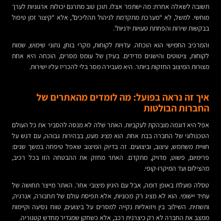
תשובה לשאלה אחרת: מה ישתפר אצלו. תוכן טוב מתרגם יכולות ארגוניות לערך
מוחשי. למשל, לא “מערכת מתקדמת לניהול תהליכים”, אלא “קיצור זמן טיפול
בבקשות שירות והפחתת טעויות ידניות”.
והמרכיב החמישי הוא הוכחה. עדויות לקוחות, מקרי בוחן, נתוני שימוש, שמות
לקוחות, ציטוטים והישגים מדידים. בעידן של עומס מסרים, הוכחה היא אחת
מצורות המיצוב החזקות ביותר. היא מעבירה מסר בלי להכריז עליו ישירות.
איך זה נראה בפועל: מה לומדים מהאתרים של
החברות הבולטות
אפל היא דוגמה מובהקת לעקביות. האתר שלה לא מנסה להסביר את כל העולם
הטכנולוגי של החברה בבת אחת. הוא מציג מעט, בבהירות גבוהה, עם דגש על
חוויית משתמש, עיצוב, וביצועים. זה בדיוק המיצוב שאפל טיפחה במשך שנים:
פרימיום, פשוט, מדויק, מתקדם. האתר מחזק את ההבטחה הזו בכל רכיב,
מהצילום ועד המיקרו-קופי.
טסלה פועלת באופן דומה, אבל עם היגיון מיצובי אחר. האתר מייצר תחושה של
עתיד יישומי. הוא לא מציג רק מכוניות, אלא תפיסת עולם של תחבורה, אנרגיה,
ותשתית. השילוב בין ויזואליות נקייה למסרים על ביצועים, טווח נסיעה וקיימות
ממצב את החברה לא רק כיצרנית רכב, אלא כשחקן שמגדיר מחדש קטגוריה.