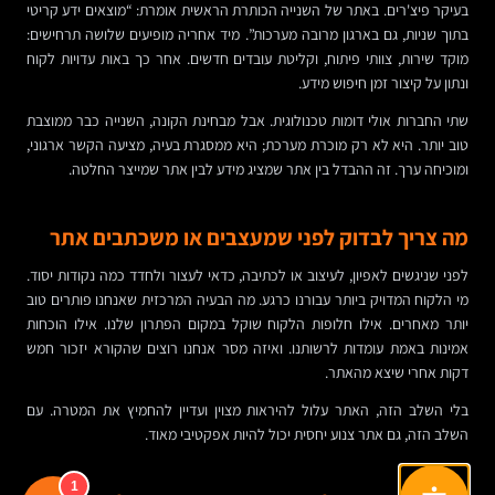
בעיקר פיצ'רים. באתר של השנייה הכותרת הראשית אומרת: “מוצאים ידע קריטי
בתוך שניות, גם בארגון מרובה מערכות”. מיד אחריה מופיעים שלושה תרחישים:
מוקד שירות, צוותי פיתוח, וקליטת עובדים חדשים. אחר כך באות עדויות לקוח
ונתון על קיצור זמן חיפוש מידע.
שתי החברות אולי דומות טכנולוגית. אבל מבחינת הקונה, השנייה כבר ממוצבת
טוב יותר. היא לא רק מוכרת מערכת; היא ממסגרת בעיה, מציעה הקשר ארגוני,
ומוכיחה ערך. זה ההבדל בין אתר שמציג מידע לבין אתר שמייצר החלטה.
מה צריך לבדוק לפני שמעצבים או משכתבים אתר
לפני שניגשים לאפיון, לעיצוב או לכתיבה, כדאי לעצור ולחדד כמה נקודות יסוד.
מי הלקוח המדויק ביותר עבורנו כרגע. מה הבעיה המרכזית שאנחנו פותרים טוב
יותר מאחרים. אילו חלופות הלקוח שוקל במקום הפתרון שלנו. אילו הוכחות
אמינות באמת עומדות לרשותנו. ואיזה מסר אנחנו רוצים שהקורא יזכור חמש
דקות אחרי שיצא מהאתר.
בלי השלב הזה, האתר עלול להיראות מצוין ועדיין להחמיץ את המטרה. עם
השלב הזה, גם אתר צנוע יחסית יכול להיות אפקטיבי מאוד.
1