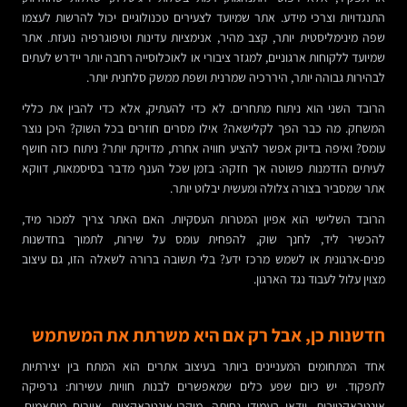
התנגדויות וצרכי מידע. אתר שמיועד לצעירים טכנולוגיים יכול להרשות לעצמו
שפה מינימליסטית יותר, קצב מהיר, אנימציות עדינות וטיפוגרפיה נועזת. אתר
שמיועד ללקוחות ארגוניים, למגזר ציבורי או לאוכלוסייה רחבה יותר יידרש לעתים
לבהירות גבוהה יותר, היררכיה שמרנית ושפת ממשק סלחנית יותר.
הרובד השני הוא ניתוח מתחרים. לא כדי להעתיק, אלא כדי להבין את כללי
המשחק. מה כבר הפך לקלישאה? אילו מסרים חוזרים בכל השוק? היכן נוצר
עומס? ואיפה בדיוק אפשר להציע חוויה אחרת, מדויקת יותר? ניתוח כזה חושף
לעיתים הזדמנות פשוטה אך חזקה: בזמן שכל הענף מדבר בסיסמאות, דווקא
אתר שמסביר בצורה צלולה ומעשית יבלוט יותר.
הרובד השלישי הוא אפיון המטרות העסקיות. האם האתר צריך למכור מיד,
להכשיר ליד, לחנך שוק, להפחית עומס על שירות, לתמוך בחדשנות
פנים-ארגונית או לשמש מרכז ידע? בלי תשובה ברורה לשאלה הזו, גם עיצוב
מצוין עלול לעבוד נגד הארגון.
חדשנות כן, אבל רק אם היא משרתת את המשתמש
אחד המתחומים המעניינים ביותר בעיצוב אתרים הוא המתח בין יצירתיות
לתפקוד. יש כיום שפע כלים שמאפשרים לבנות חוויות עשירות: גרפיקה
אינטראקטיבית, וידאו בעמודי נחיתה, מיקרו-אינטראקציות, איורים מותאמים,