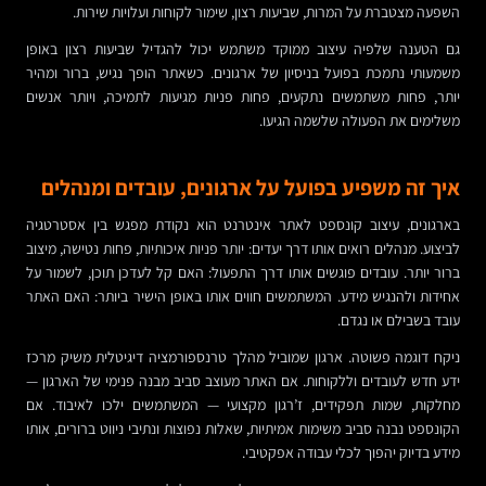
השפעה מצטברת על המרות, שביעות רצון, שימור לקוחות ועלויות שירות.
גם הטענה שלפיה עיצוב ממוקד משתמש יכול להגדיל שביעות רצון באופן
משמעותי נתמכת בפועל בניסיון של ארגונים. כשאתר הופך נגיש, ברור ומהיר
יותר, פחות משתמשים נתקעים, פחות פניות מגיעות לתמיכה, ויותר אנשים
משלימים את הפעולה שלשמה הגיעו.
איך זה משפיע בפועל על ארגונים, עובדים ומנהלים
בארגונים, עיצוב קונספט לאתר אינטרנט הוא נקודת מפגש בין אסטרטגיה
לביצוע. מנהלים רואים אותו דרך יעדים: יותר פניות איכותיות, פחות נטישה, מיצוב
ברור יותר. עובדים פוגשים אותו דרך התפעול: האם קל לעדכן תוכן, לשמור על
אחידות ולהנגיש מידע. המשתמשים חווים אותו באופן הישיר ביותר: האם האתר
עובד בשבילם או נגדם.
ניקח דוגמה פשוטה. ארגון שמוביל מהלך טרנספורמציה דיגיטלית משיק מרכז
ידע חדש לעובדים וללקוחות. אם האתר מעוצב סביב מבנה פנימי של הארגון —
מחלקות, שמות תפקידים, ז’רגון מקצועי — המשתמשים ילכו לאיבוד. אם
הקונספט נבנה סביב משימות אמיתיות, שאלות נפוצות ונתיבי ניווט ברורים, אותו
מידע בדיוק יהפוך לכלי עבודה אפקטיבי.