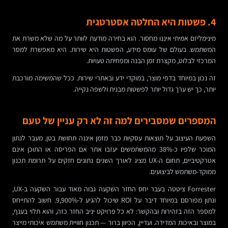
4. פשטות היא החלטה אסטרטגית
מינימליזם אמיתי איננו מחסור. הוא בחירה מודעת לוותר על מה שלא משרת את
המשתמש. בעולם של עומס מידע, הפשטות היא שירות. היא מאפשרת למסר
המרכזי לבלוט, מקצרת זמן הבנה ומפחיתה טעויות.
זה נכון במיוחד בדפי מוצר, במוקדי ידע ובאתרי שירות. ככל שהמשימה מורכבת
יותר, כך יש ערך גדול יותר לפשטות מבנית ולשפה נקייה.
המספרים שמסבירים למה זה לא רק עניין של טעם
השפעת העיצוב על תוצאות עסקיות כבר מזמן איננה תחושת בטן. מעבר לנתון
המוכר שלפיו כ-38% מהמשתמשים יעזבו אתר אם הפריסה או התוכן אינם
אטרקטיביים, תחום ה-UX מציג לאורך השנים נתונים חזקים על תרומת תכנון
ממוקד-משתמש לביצועים.
Forrester ציטטה בעבר יחס החזר השקעה גבוה מאוד עבור השקעה ב-UX,
ונתון מפורסם במיוחד דיבר על ROI שיכול להגיע ל-9,900%. חשוב להתייחס
למספר הזה בזהירות ובהקשר: לא כל פרויקט יניב החזר כזה, והוא תלוי בענף,
במוצר ובאיכות המדידה. ועדיין, הכיוון ברור — תכנון חוויית משתמש איכותי מייצר