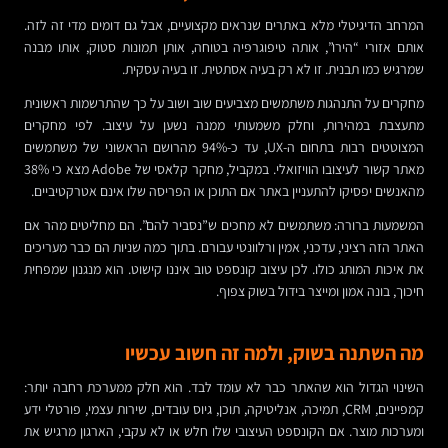
המרחב הדיגיטלי מלא באתרים שנראים מקצועיים, אבל גם דומים מדי זה לזה.
אותם אזורי “הירו”, אותה טיפוגרפיה בטוחה, אותן תמונות סטוק, אותו מבנה
שמרגיש כמו תבנית. זו לא רק בעיה אסתטית. זו בעיה עסקית.
מחקרים על התנהגות משתמשים מצביעים שוב ושוב על כך שהתרשמות ראשונית
מתעצבת במהירות, וחלק משמעותי ממנה נשען על עיצוב. לפי מחקרים
המצוטטים רבות בתחום ה-UX, עד כ-94% מהרושם הראשוני של משתמשים
מאתר קשור לעיצובו הוויזואלי. במקביל, מחקר קלאסי של Adobe מצא כי 38%
מהאנשים יפסיקו להתעניין באתר אם התוכן או הפריסה שלו אינם אטרקטיביים.
המשמעות ברורה: משתמשים לא מחכים ש”נסביר להם”. הם מחליטים מהר אם
האתר הזה רציני, עדכני, אמין ורלוונטי עבורם. בתוך כמה שניות הם כבר מעריכים
את איכות המותג כולו. לכן עיצוב קונספט טוב איננו קישוט. הוא מנגנון שמפחית
חיכוך, בונה אמון ומייצר בידול בשוק צפוף.
מה השתנה בשוק, ולמה זה חשוב עכשיו
השינוי הגדול הוא שהאתר כבר לא עומד לבד. הוא חלק ממערכת רחבה יותר:
קמפיינים, CRM, תמיכה, אנליטיקה, תוכן, גיוס עובדים, שירות עצמי, פורטלי ידע
ומערכות מוצר. אם הקונספט העיצובי שלו חלש או לא עקבי, הארגון מרגיש את