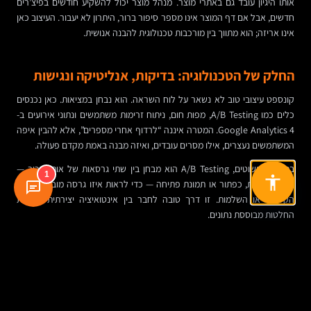
אותו היגיון עובד גם באתרי מוצר. מנהל מוצר יכול להשקיע חודשים בפיצ’רים
חדשים, אבל אם דף המוצר אינו מספר סיפור ברור, היתרון לא יעבור. העיצוב כאן
אינו אריזה; הוא מתווך בין מורכבות טכנולוגית להבנה אנושית.
החלק של הטכנולוגיה: בדיקות, אנליטיקה ונגישות
קונספט עיצובי טוב לא נשאר על לוח השראה. הוא נבחן במציאות. כאן נכנסים
כלים כמו A/B Testing, מפות חום, ניתוח זרימות משתמשים ונתוני אירועים ב-
Google Analytics 4. המטרה איננה “לרדוף אחרי מספרים”, אלא להבין איפה
המשתמשים נעצרים, אילו מסרים עובדים, ואיזה מבנה באמת מקדם פעולה.
במונחים פשוטים, A/B Testing הוא מבחן בין שתי גרסאות של אותו רכיב —
1
למשל כותרת, כפתור או תמונת פתיחה — כדי לראות איזו גרסה מובילה ליותר
הקלקות או השלמות. זו דרך טובה לחבר בין אינטואיציה יצירתית לקבלת
החלטות מבוססת נתונים.
ולצד כל אלה, נגישות חייבת להיות חלק מהקונספט, לא תיקון מאוחר. ניגודיות
טובה, היררכיה ברורה, טפסים מובנים, טקסט קריא ותמיכה במשתמשים עם
מוגבלויות אינם רק חובה אתית ורגולטורית במקרים רבים. הם משפרים את
החוויה לכולם, וגם תורמים ל-SEO ולשימושיות הכללית.