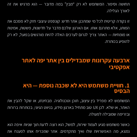
תחושה וסיפור. המשתמש לא רק “מבין” במה מדובר — הוא מרגיש את זה
לאורך הגלילה.
זו נקודה קריטית לכל מי שמתכנן אתר חדש: קונספט עיצובי חזק לא מסכם את
המותג, אלא מתרגם אותו. אם הארגון שלכם מדבר על חדשנות, פשטות, אמינות
או מומחיות — האתר צריך לגרום לערכים האלה להיות מורגשים בפועל, לא רק
להופיע בכותרת.
ארבעה עקרונות שמבדילים בין אתר יפה לאתר
אפקטיבי
1. חוויית משתמש היא לא שכבה נוספת — היא
הבסיס
המשתמש לא מפריד בין עיצוב, תוכן וטכנולוגיה. מבחינתו, או שקל להבין את
האתר, או שלא. לכן UX טוב מתחיל בארגון מידע, בניווט הגיוני, בכותרות ברורות
ובזרימה שמובילה לפעולה.
כאשר משתמש מגיע לעמוד שירות, למשל, הוא רוצה לדעת תוך שניות איפה הוא
נמצא, מה האפשרויות שלו ואיך מתקדמים. אתר שמכריח אותו לפענח את