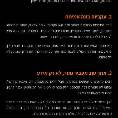
הממשק, מאבד אותו. אתר שמנחה אותו בטבעיות, מרוויח אמון.
2. עקביות בונה אמינות
אחד הסימנים הבולטים לאתר חזק הוא עקביות. אותם צבעים, אותה היררכיה,
אותו טון, אותה שפת כפתורים, אותו היגיון בין עמודים. העקביות הזו אינה עניין
“עיצובי” בלבד; היא יוצרת תחושת סדר, יציבות ורצינות.
בארגונים, המשמעות רחבה יותר. כשהשפה העיצובית ברורה, גם צוותי תוכן,
שיווק, מוצר והדרכה יכולים לעבוד מהר יותר ובפחות חיכוך. זהו יתרון תפעולי, לא
רק מיתוגי.
3. אתר טוב מעביר מסר, לא רק מידע
רבים מהאתרים עמוסים בפרטים, אבל דלים במשמעות. הם מסבירים הכול,
ובסוף לא אומרים דבר. קונספט חזק בונה קו רעיוני: מה המשתמש אמור להבין,
להרגיש ולעשות בכל שלב.
לכן כדאי לשאול בכל עמוד: מה המסר המרכזי כאן? האם הוא ברור במבט
ראשון? והאם העיצוב תומך בו, או מתחרה בו? כשהמסר חד, גם ההמרה
משתפרת. לא בגלל “טריק”, אלא כי הבהירות מייצרת ביטחון.