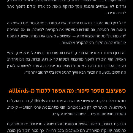
גרידים לא שגרתיים ותנועת מסך מדויקת מאוד. כל אלה יכולים להפוך אתר
לחוויה זכירה.
אבל כאן חשוב לעצור. חדשנות עיצובית איננה מטרה בפני עצמה. אם האנימציה
מאטה את הטעינה, אם הווידאו מטשטש את הקריאה לפעולה, או אם הפריסה
“האומנותית” מקשה למצוא מידע — המשתמש משלם את המחיר. עיצוב קונספט
טוב יודע להיות מקורי בלי להקריב שימושיות.
זה נכון במיוחד באתרים ארגוניים, במערכות מורכבות ובפורטלי ידע. שם, היופי
האמיתי הוא היכולת להפוך מורכבות למשהו קריא, רגוע וברור. במילים אחרות:
העיצוב הטוב ביותר הוא זה שמפחית עומס קוגניטיבי. הוא עוזר למשתמש להבין
מה חשוב עכשיו, מה הצעד הבא ואיך להגיע אליו בלי לחשוב יותר מדי.
כשעיצוב מספר סיפור: מה אפשר ללמוד מ-Allbirds
דוגמה בולטת לקונספט עיצובי מגובש היא אתר המותג Allbirds, חברת הנעליים
האקולוגיות. האתר לא רק מציג מוצרים; הוא מתרגם את ערכי המותג — קיימות,
פשטות וחומריות טבעית — לשפה ויזואלית עקבית.
הצבעים רגועים, הצילום אנושי, והמסרים על השפעה סביבתית אינם מופיעים
כתוספת שיווקית מאוחרת. הם משולבים בלב החוויה. כך נוצר חיבור בין מוצר,