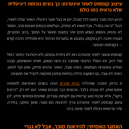
עיצוב קונספט לאתר אינטרנט: כך בונים נוכחות דיגיטלית
שלא נראית כמו כולם
הרגע הזה מוכר כמעט לכל מנהל, יזם או בעל מוצר דיגיטלי: האתר עולה לאוויר,
הכול “נראה בסדר”, אבל משהו לא מחזיק. הגולשים נכנסים ויוצאים מהר, המסר
לא נתפס, והמותג נשמע חכם יותר במצגת מאשר על המסך. ברוב המקרים,
הבעיה איננה רק בטקסט, במבצע או במערכת הניהול. היא מתחילה הרבה קודם
— בקונספט העיצובי.
קונספט עיצובי לאתר אינטרנט הוא לא בחירת צבעים, ולא ויכוח על כפתור כחול
מול ירוק. זהו השלד הרעיוני שמחבר בין זהות המותג, חוויית המשתמש, מבנה
המידע והמטרות העסקיות. כשזה עובד, האתר מרגיש מדויק, אמין וקל לניווט.
כשזה לא עובד, גם השקעה גדולה בפיתוח ובתוכן מתקשה להציל את התוצאה.
זו בדיוק הסיבה שתהליכי
בניית אתרים
הפכו בשנים האחרונות למשימה
אסטרטגית, לא טכנית בלבד. ארגונים כבר מבינים שאתר הוא לא רק “כרטיס
ביקור”, אלא שכבת מגע קריטית עם לקוחות, עובדים, שותפים ומחפשי מידע. לכן
עיצוב קונספט לאתר אינטרנט צריך להיבנות כמו מוצר: מתוך מחקר, בחירה,
סדר עדיפויות ויכולת לספר סיפור ברור.
האתגר האמיתי: להיראות מוכר, אבל לא גנרי