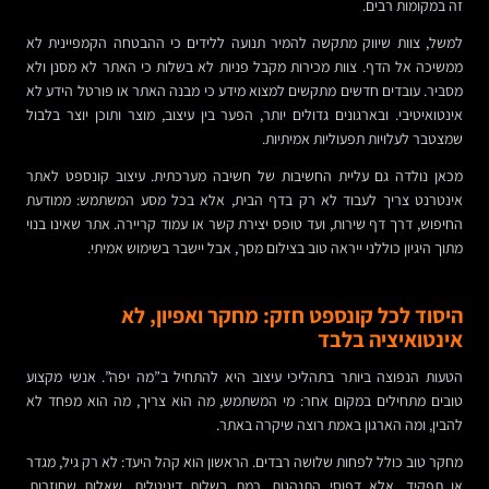
זה במקומות רבים.
למשל, צוות שיווק מתקשה להמיר תנועה ללידים כי ההבטחה הקמפיינית לא
ממשיכה אל הדף. צוות מכירות מקבל פניות לא בשלות כי האתר לא מסנן ולא
מסביר. עובדים חדשים מתקשים למצוא מידע כי מבנה האתר או פורטל הידע לא
אינטואיטיבי. ובארגונים גדולים יותר, הפער בין עיצוב, מוצר ותוכן יוצר בלבול
שמצטבר לעלויות תפעוליות אמיתיות.
מכאן נולדה גם עליית החשיבות של חשיבה מערכתית. עיצוב קונספט לאתר
אינטרנט צריך לעבוד לא רק בדף הבית, אלא בכל מסע המשתמש: ממודעת
החיפוש, דרך דף שירות, ועד טופס יצירת קשר או עמוד קריירה. אתר שאינו בנוי
מתוך היגיון כוללני ייראה טוב בצילום מסך, אבל יישבר בשימוש אמיתי.
היסוד לכל קונספט חזק: מחקר ואפיון, לא
אינטואיציה בלבד
הטעות הנפוצה ביותר בתהליכי עיצוב היא להתחיל ב”מה יפה”. אנשי מקצוע
טובים מתחילים במקום אחר: מי המשתמש, מה הוא צריך, מה הוא מפחד לא
להבין, ומה הארגון באמת רוצה שיקרה באתר.
מחקר טוב כולל לפחות שלושה רבדים. הראשון הוא קהל היעד: לא רק גיל, מגדר
או תפקיד, אלא דפוסי התנהגות, רמת בשלות דיגיטלית, שאלות שחוזרות,