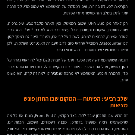
הקריאות לפעולה ברורות, ואם המסלול של המשתמש לא עמוס מדי. קל הרבה
יותר לתקן בשלב הזה מאשר אחרי הפיתוח.
רק לאחר מכן מגיע ה-UI, עיצוב הממשק. כאן האתר מקבל צבע, טיפוגרפיה,
שפה חזותית, אייקונים ותמונות. אבל עיצוב טוב הוא לא רק “יפה”. הוא צריך
לשדר אמינות, להתאים למותג, לשמור על קריאות, ולעבוד היטב גם במסך קטן.
לפי Statcounter, המובייל אחראי כיום לרוב תעבורת האינטרנט העולמית, ולכן
עיצוב רספונסיבי אינו תוספת — הוא תנאי בסיס.
דוגמה פשוטה ממחישה את הפער: אתר של חברת B2B יכול להיראות נהדר על
מסך מחשב, אבל אם בטלפון כפתור יצירת הקשר נבלע בתחתית או טופס ארוך
מדי, ההמרה תיפגע. המשתמש לא מחכה שנסביר לו למה זה קרה; הוא פשוט
עוזב.
שלב רביעי: הפיתוח — המקום שבו החזון פוגש
מציאות
זה הרגע שבו התכנון עובר לקוד. בצד הקדמי, ה-Front-End, בונים את כל מה
שהמשתמש רואה ומפעיל בדפדפן: מבנה העמודים, העיצוב, הכפתורים,
הטפסים, ההתנהגות במובייל, ולעיתים גם אנימציות ואינטראקציות. בצד האחורי,