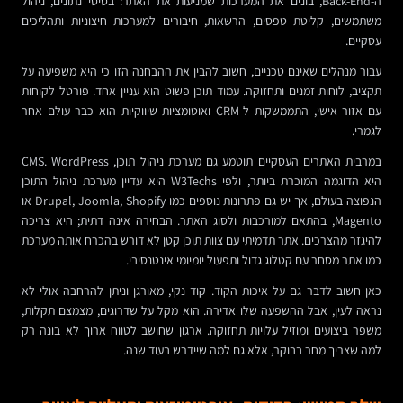
ה-Back-End, בונים את המערכות שמניעות את האתר: בסיסי נתונים, ניהול
משתמשים, קליטת טפסים, הרשאות, חיבורים למערכות חיצוניות ותהליכים
עסקיים.
עבור מנהלים שאינם טכניים, חשוב להבין את ההבחנה הזו כי היא משפיעה על
תקציב, לוחות זמנים ותחזוקה. עמוד תוכן פשוט הוא עניין אחד. פורטל לקוחות
עם אזור אישי, התממשקות ל-CRM ואוטומציות שיווקיות הוא כבר עולם אחר
לגמרי.
במרבית האתרים העסקיים תוטמע גם מערכת ניהול תוכן, CMS. WordPress
היא הדוגמה המוכרת ביותר, ולפי W3Techs היא עדיין מערכת ניהול התוכן
הנפוצה בעולם, אך יש גם פתרונות נוספים כמו Drupal, Joomla, Shopify או
Magento, בהתאם למורכבות ולסוג האתר. הבחירה אינה דתית; היא צריכה
להיגזר מהצרכים. אתר תדמיתי עם צוות תוכן קטן לא דורש בהכרח אותה מערכת
כמו אתר מסחר עם קטלוג גדול ותפעול יומיומי אינטנסיבי.
כאן חשוב לדבר גם על איכות הקוד. קוד נקי, מאורגן וניתן להרחבה אולי לא
נראה לעין, אבל ההשפעה שלו אדירה. הוא מקל על שדרוגים, מצמצם תקלות,
משפר ביצועים ומוזיל עלויות תחזוקה. ארגון שחושב לטווח ארוך לא בונה רק
למה שצריך מחר בבוקר, אלא גם למה שיידרש בעוד שנה.