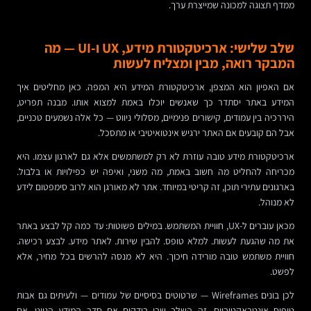
ממדף תצוגה למכונה שמייצרת ערך.
שלב שלישי: ארכיטקטורת מידע, UX ו-UI — מה
המבקר רואה, מבין ומצליח לעשות
אם האפיון הוא המצפן, ארכיטקטורת המידע היא המפה. כאן מחליטים איך
המידע באתר יסתדר כך שאנשים יוכלו באמת למצוא אותו. מבנה תפריט,
היררכיה בין עמודים, קישורים פנימיים, מסלולי ניווט — כל אלה נשמעים טכניים,
אבל הם קובעים אם האתר ירגיש אינטואיטיבי או מתסכל.
ארכיטקטורת מידע טובה עוזרת לא רק למשתמשים אלא גם לארגון עצמו. היא
מכריחה להחליט מה חשוב באמת, מה משני, ואיפה יש כפילויות או בלבול.
בארגונים עתירי תוכן, זה קריטי במיוחד. אתר לא מאורגן הוא לרוב סימפטום לידע
לא מנוהל.
מכאן עוברים ל-UX, חוויית המשתמש. במילים פשוטות: עד כמה קל לבצע באתר
את מה שהגעת לעשות. למלא טופס. להבין שירות. לאתר מידע. לבצע רכישה.
חוויית משתמש טובה מורידה חיכוך. היא לא מנסה להרשים בכל מחיר, אלא
לפשט.
לכן בונים Wireframes — שרטוטים בסיסיים של עמודים — ולעיתים גם אבות
טיפוס אינטראקטיביים. זה השלב שבו בודקים אם סדר המידע הגיוני, אם