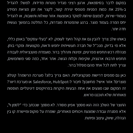
במקום לדבר בסיסמאות, ארגון רציני מגדיר מטרות מדידות. למשל: להגדיל
ב-25% את כמות הפניות מטפסי יצירת קשר, לקצר את זמן מציאת המידע
בעמודי שירות, לצמצם שיחות למוקד באמצעות אזור שאלות ותשובות, או להגדיל
יחס המרה בעמוד מוצר. ברגע שהמטרות מוגדרות, כל החלטה בהמשך נעשית
חדה יותר.
באותו שלב צריך להבין גם את קהל היעד לעומק. לא “בעלי עסקים” באופן כללי,
אלא מי בדיוק. מנכ"ל של חברה תעשייתית יחפש ודאות, מקצועיות ומקרי בוחן.
מנהלת רכש תחפש מפרטים, זמינות ותהליך ברור. מועמדת פוטנציאלית לעבודה
תחפש תרבות ארגונית, שקיפות וקלות הגשה. אתר אחד, כמה סוגי משתמשים,
וצריך לתת לכל אחד מהם מסלול ברור.
כאן גם ממפים דרישות פונקציונליות. האם צריך בלוג? מערכת הרשמה? קטלוג
מוצרים? אזור אישי? מחשבון? חיבור ל-Salesforce, HubSpot או מערכת דיוור?
זה המקום שבו מונעים את אחת הבעיות היקרות בפרויקטים דיגיטליים: תוספות
מאוחרות שלא תוכננו מראש.
התוצר של השלב הזה הוא מסמך אפיון מסודר. לא מסמך שנכתב כדי “לסמן וי”,
אלא מסגרת עבודה שמונעת ויכוחים מאוחרים, שומרת על פוקוס ומיישרת קו בין
הנהלה, שיווק, עיצוב ופיתוח.