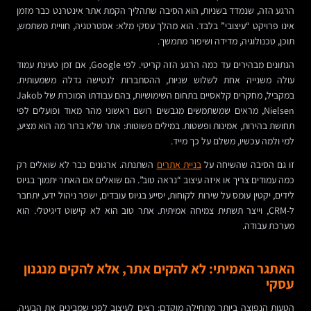
הרגע הזה, שנמדד בשניות, הוא הסיבה שתהליך הקמת אתר אינטרנט כבר מזמן
אינו פרויקט “עיצובי” בלבד. הוא מהלך עסקי מלא: אסטרטגיה, חוויית משתמש,
תוכן, טכנולוגיה, מדידה ושיפור מתמשך.
הנתונים מבהירים עד כמה הרגע הזה קריטי. לפי Google, אם זמן טעינת עמוד
עולה משנייה אחת לשלוש שניות, ההסתברות לנטישה גדלה משמעותית.
במקביל, מחקרים קלאסיים בתחום השימושיות, בהם עבודתו המוכרת של Jakob
Nielsen, מראים שמשתמשים מגבשים רושם ראשוני מהר מאוד ופועלים לפי
תחושת בהירות, אמינות ופשטות. במילים פשוטות: אתר שלא ברור מה הוא מציע,
למי ולמה עכשיו, משלם על כך מייד.
זו גם הסיבה שהשיחה על
בניית אתרים
השתנתה. ארגונים כבר לא שואלים רק
כמה עמודים צריך או איזה עיצוב “נראה טוב”. הם שואלים אם האתר יתמוך בגיוס
לידים, יקטין עומס על שירות לקוחות, יסייע בגיוס עובדים, ישפר ניהול ידע, יתחבר
ל-CRM, וייצר תשתית צמיחה אמיתית. אתר טוב הוא לא קישוט דיגיטלי. הוא
מערכת עבודה.
האתגר האמיתי: לא להקים אתר, אלא להקים מנגנון
עסקי
הטעות הנפוצה ביותר מתחילה מוקדם: רצים לעיצוב לפני שמבינים את הבעיה.