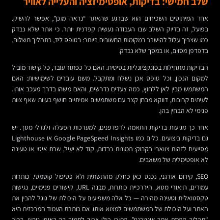
שלב חמישי: בדיקות, אופטימיזציה והעלייה לאוויר
אחד המיתוסים השכיחים הוא שברגע שהאתר “נראה מוכן”, אפשר להשיק.
בפועל, זה בדיוק השלב שבו העבודה נעשית קפדנית יותר. כי אתר שלא נבדק
כמו שצריך עלול להישבר במקומות החשובים ביותר: בטופס ליד, בתהליך תשלום,
בדפדפן מסוים, או במסך שלא נבדק.
הבדיקות מתחילות בפונקציונליות בסיסית. האם כל כפתור עובד, כל קישור מוביל
למקום הנכון, וכל טופס אכן נשלח ומתקבל. משם עוברים לשימושיות: האם
המשתמש מבין לאן ללחוץ, כמה צעדים נדרשים, והאם משהו בדרך מעכב אותו.
לעיתים קרובות, דווקא מבחן קצר עם משתמשים אמיתיים חושף בעיות שאף צוות
פנימי לא הבחין בהן.
אחר כך מגיעות בדיקות התאמה לדפדפנים, למערכות הפעלה ולגדלי מסך. יש
גם בדיקות ביצועים. כלים כמו Google PageSpeed Insights או Lighthouse
מסייעים לזהות צווארי בקבוק: תמונות כבדות, קוד לא יעיל, שרת איטי או טעינה
לא אופטימלית של משאבים.
SEO, קידום אורגני, נכנס כאן כחלק מהתשתית ולא כטיפול קוסמטי. כותרות
עמודים, תיאורי מטא, היררכיית כותרות, מבנה URL, קישורים פנימיים, נגישות
טקסטואלית וטעינה מהירה — כל אלה משפיעים על היכולת של גוגל להבין את
האתר ועל היכולת של המשתמשים למצוא אותו. אם כותרת העמוד המרכזית היא
“תהליך הקמת אתר אינטרנט”, התוכן כולו צריך לתמוך בה באופן טבעי, ברור