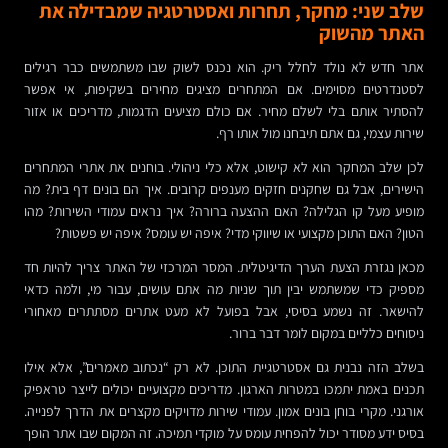
שלב שני: מחקר, תחרות ואסטרטגיה שמבדילה את
האתר מהשוק
אתר חדש לא נולד לחלל ריק. הוא נכנס לשוק שבו משתמשים כבר רגילים
לסטנדרטים מסוימים. אם המתחרים מציגים מחירים בשקיפות, אי אפשר
להסתיר אותם בלי לשלם מחיר. אם כולם מציעים הדגמות, מדריכים או אזור
שירות עצמי, גם אתם תיבחנו מול אותו רף.
לכן שלב המחקר הוא לא קישוט, אלא כלי ניהולי. בוחנים את אתרי המתחרים
הישירים, אבל גם שחקנים חזקים מענפים קרובים. איך הם בונים דף בית? מה
מופיע מעל קו הגלילה? האם ההצעה ברורה? איך נראים עמודי השירות? מהו
הטון? האם התוכן מקצועי או שיווקי מדי? איפה יש עומס? איפה יש פשטות?
מכאן נגזרת הצעת הערך הדיגיטלית. המסר המרכזי של האתר צריך להיות חד
מספיק כדי שמשתמש יבין תוך שניות מה אתם עושים, עבור מי, ולמה כדאי
להישאר. זה נשמע בסיסי, אבל בפועל לא מעט אתרים מסתתרים מאחורי
ניסוחים כלליים במקום לומר דבר ברור.
בשלב הזה נבנית גם אסטרטגיית התוכן. לא רק “נכתוב מאמרים”, אלא אילו
תכנים באמת יתמכו במטרות הארגון. מדריכים מקצועיים יכולים לייצר טראפיק
אורגני. מקרי בוחן בונים אמון. עמודי שירות מדויקים מקצרים את הדרך לפנייה.
בסיס ידע מסודר יכול להפחית עומס על מוקדי תמיכה. זה המקום שבו אתר הופך