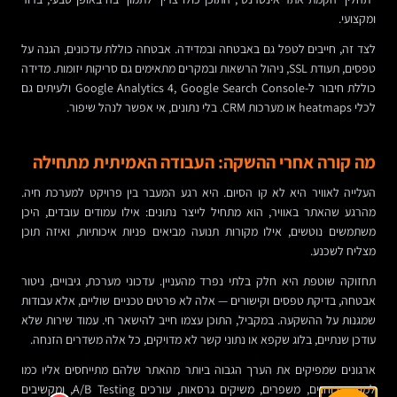
ומקצועי.
לצד זה, חייבים לטפל גם באבטחה ובמדידה. אבטחה כוללת עדכונים, הגנה על
טפסים, תעודת SSL, ניהול הרשאות ובמקרים מתאימים גם סריקות יזומות. מדידה
כוללת חיבור ל-Google Analytics 4, Google Search Console ולעיתים גם
לכלי heatmaps או מערכות CRM. בלי נתונים, אי אפשר לנהל שיפור.
מה קורה אחרי ההשקה: העבודה האמיתית מתחילה
העלייה לאוויר היא לא קו הסיום. היא רגע המעבר בין פרויקט למערכת חיה.
מהרגע שהאתר באוויר, הוא מתחיל לייצר נתונים: אילו עמודים עובדים, היכן
משתמשים נוטשים, אילו מקורות תנועה מביאים פניות איכותיות, ואיזה תוכן
מצליח לשכנע.
תחזוקה שוטפת היא חלק בלתי נפרד מהעניין. עדכוני מערכת, גיבויים, ניטור
אבטחה, בדיקת טפסים וקישורים — אלה לא פרטים טכניים שוליים, אלא עבודות
שמגנות על ההשקעה. במקביל, התוכן עצמו חייב להישאר חי. עמוד שירות שלא
עודכן שנתיים, בלוג שקפא או נתוני קשר לא מדויקים, כל אלה משדרים הזנחה.
ארגונים שמפיקים את הערך הגבוה ביותר מהאתר שלהם מתייחסים אליו כמו
למוצר: בוחנים, משפרים, משיקים גרסאות, עורכים A/B Testing, ומקשיבים