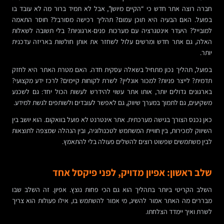
חברה רוצה אתר חדש כי “הקיים מיושן”, אבל לא תמיד ברור מה לא עובד בו
בפועל. האם הבעיה היא תוכן עמום? תהליך רכישה מסורבל? חוסר התאמה
למובייל? היעדר אינטגרציה עם מערכות פנים-ארגוניות? בלי תשובה לשאלות
האלה, גם אתר חדש ומרשים עלול לשחזר את אותן חולשות באריזה עדכנית
יותר.
בפועל, תהליך נכון מתחיל בשאלה עסקית חדה. האם מטרת האתר היא לחזק
תדמית? לייצר פניות? למכור אונליין? לשרת לקוחות קיימים? לרכז ידע מקצועי?
בארגונים גדולים יותר, אותו אתר עשוי להידרש לעשות הכול יחד: גם לשכנע
משקיעים, גם לתמוך במערך שיווק, גם לאפשר לעובדים ולשותפים לגשת למידע.
כאן נכנס הצורך בגישה מערכתית. אתר אינטרנט לא פועל בוואקום. הוא יושב בין
השיווק למכירות, בין חוויית המשתמש לטכנולוגיה, ובין הנהלה שמצפה לתוצאות
לבין משתמשים שפשוט רוצים להשלים פעולה בלי להתאמץ.
שלב ראשון: אפיון מדויק, לפני פיקסל אחד
השלב הקריטי ביותר בתהליך הוא גם הכי פחות נוצץ. אפיון. זה השלב שבו
מבררים מה האתר אמור להשיג, מי אמור להשתמש בו, אילו פעולות הוא צריך
לשרת ואיך יימדד הצלחתו.