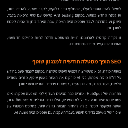
למשל: להזיז טופס למעלה, להחליף סדר בלוקים, לקצר פסקה, להגדיל ריווח,
או לנסח מחדש כפתור. במקום A/B testing קלאסי עם שתי גרסאות בלבד,
השוק נע בהדרגה לעבר אופטימיזציה רציפה, שבה האתר בוחן וריאציות קטנות
לאורך זמן.
זו נקודה קריטית לארגונים: חוויית המשתמש חדלה להיות פרויקט חד-פעמי,
והופכת לפונקציה מדידה ומתפתחת.
SEO הופך ממטלה חודשית למנגנון שוטף
באותה מידה, גם אופטימיזציה למנועי חיפוש משתנה. במקום לעבוד פעם בחודש
על דו”ח מילות מפתח, כלי AI סורקים את האתר באופן שוטף, מזהים עמודים
חלשים, בעיות מבנה, מהירות טעינה, קישורים פנימיים חסרים ופערי תוכן.
פתרונות של HubSpot ואחרים כבר מציעים תעדוף לפי השפעה עסקית: אילו
עמודים מביאים תנועה אבל לא ממירים, אילו דפים סובלים מ-Bounce גבוה,
ואיפה השקעה קטנה יכולה להחזיר תוצאה גדולה יותר. בטקסט המקורי צוין
שיפור של כ-25% בדירוגי חיפוש בעבודה עקבית עם אופטימיזציה מונעת AI.