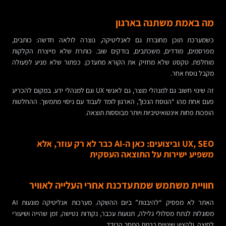
מה באמת משתנה בארגון
כשמערכת תוכן מחוברת גם לאנליטיקה, נוצרה לולאה חדשה: כותבים,
מפרסמים, מודדים, משכתבים, בודקים שוב. כותרת שלא מייצרת הקלקות
מוחלפת. טקסט שלא מחזיק את הקורא מתעדכן. כפתור שלא מניע לפעולה
מקבל נוסח אחר.
זה שינוי חשוב גם למנהלי מוצר, גם לאנשי UX וגם למנהלי ידע. במקום להכריע
פעם אחת מהו “הנוסח הנכון”, הארגון לומד לעבוד עם ניסוי מתמשך. ההחלטות
הופכות פחות אינטואיטיביות ויותר מבוססות תוצאה.
UX, SEO וביצועים: כאן ה-AI כבר לא רק עוזר, אלא
משפיע ישירות על התוצאה העסקית
חוויית משתמש שמתעדכנת אחרי העלייה לאוויר
האתר לא מפסיק “להיבנות” ביום ההשקה. מערכות אנליטיקה מונעות AI
מסוגלות לנתח מסלולי גלילה, תנועות עכבר, נקודות נטישה, זמן שהייה ושיעורי
לחיצה, ולהציע שינויים ברמת המסך הבודד.