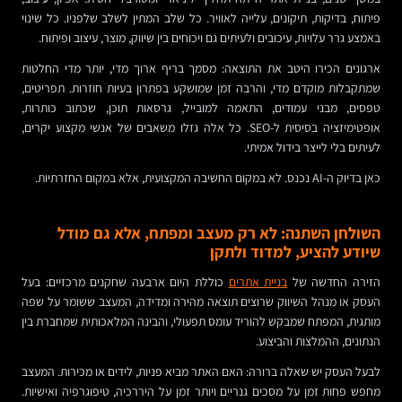
פיתוח, בדיקות, תיקונים, עלייה לאוויר. כל שלב המתין לשלב שלפניו. כל שינוי
באמצע גרר עלויות, עיכובים ולעיתים גם ויכוחים בין שיווק, מוצר, עיצוב ופיתוח.
ארגונים הכירו היטב את התוצאה: מסמך בריף ארוך מדי, יותר מדי החלטות
שמתקבלות מוקדם מדי, והרבה זמן שמושקע בפתרון בעיות חוזרות. תפריטים,
טפסים, מבני עמודים, התאמה למובייל, גרסאות תוכן, שכתוב כותרות,
אופטימיזציה בסיסית ל-SEO. כל אלה גזלו משאבים של אנשי מקצוע יקרים,
לעיתים בלי לייצר בידול אמיתי.
כאן בדיוק ה-AI נכנס. לא במקום החשיבה המקצועית, אלא במקום החזרתיות.
השולחן השתנה: לא רק מעצב ומפתח, אלא גם מודל
שיודע להציע, למדוד ולתקן
הזירה החדשה של
בניית אתרים
כוללת היום ארבעה שחקנים מרכזיים: בעל
העסק או מנהל השיווק שרוצים תוצאה מהירה ומדידה, המעצב ששומר על שפה
מותגית, המפתח שמבקש להוריד עומס תפעולי, והבינה המלאכותית שמחברת בין
הנתונים, ההמלצות והביצוע.
לבעל העסק יש שאלה ברורה: האם האתר מביא פניות, לידים או מכירות. המעצב
מחפש פחות זמן על מסכים גנריים ויותר זמן על היררכיה, טיפוגרפיה ואישיות.