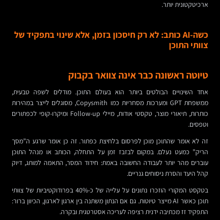
ארכיטקטונית יותר.
כשה-AI כותב: לא רק חיסכון בזמן, אלא שינוי בתפקיד של
צוותי התוכן
טיוטה ראשונה כבר אינה צוואר בקבוק
אחד השינויים הבולטים ביותר הוא בעולם התוכן. מודלים לשפה טבעית,
ממשפחת GPT ומערכות מסחריות כמו Copysmith, מסוגלים לייצר במהירות
כותרות, תיאורי מוצר, טקסטי אודות, מיילי Follow-up ומיקרו-קופי לכפתורים
וטפסים.
זה לא אומר שהתוכן מוכן לפרסום בלחיצת כפתור. זה כן אומר שרגע ה”מסך
הריק” כמעט נעלם. במקום לבזבז זמן על התחלה, הכותב או מנהל התוכן
עוברים מהר יותר לעבודה החשובה באמת: חידוד המסר, התאמה למותג, דיוק
קהל היעד והסרת ניסוחים גנריים.
בטקסט המקורי הוזכרו נתונים על עלייה של כ-40% בפרודוקטיביות של צוותי
תוכן כאשר AI מייצר טיוטות. גם אם הנתון משתנה בין ארגון לארגון, הכיוון ברור:
התפקיד זז מכתיבה ידנית רציפה לעריכה אסטרטגית ובקרה.