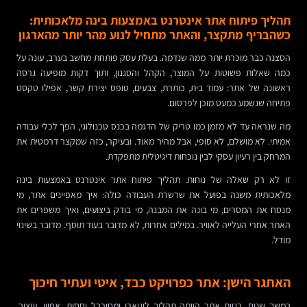
תהליך פיתוח אתר אינטרנט באמצעות בינה מלאכותית:
כשהבריף מתקצר, והאתר מתחיל לנוע מהר יותר מהארגון
הסצנה כבר מוכרת יותר ממה שנדמה. בעלת עסק פותחת מחשב בערב, עונה על
כמה שאלות פשוטות על המוצר, הקהל והסגנון, ותוך דקות מופיעה גרסה
ראשונה של אתר: עמוד בית, כותרת, צבעים, טופס יצירת קשר, אפילו טקסט
פתיחה שנשמע כמעט מוכן לפרסום.
מה שנראה עד לא מזמן כמו טריק של הדגמה בכנס טכנולוגי, הפך לכלי עבודה
אמיתי. לא מושלם, לא סופי, אבל מהיר מאוד. ובעיקר, כזה שמקצר דרמטית את
המרחק בין רעיון עסקי לבין נוכחות דיגיטלית מתפקדת.
זו לא רק שאלה של נוחות. תהליך פיתוח אתר אינטרנט באמצעות בינה
מלאכותית משנה בפועל את שרשרת העבודה כולה: איך מאפיינים אתר, מי
מנסח את המסרים, מי בונה את המבנה, מי בודק ביצועים, ואיך משפרים את
האתר אחרי העלייה לאוויר. במילים אחרות, לא מדובר בעוד תוסף. מדובר בשינוי
מודל.
האתגר הישן: אתר כפרויקט כבד, איטי ועתיר חיכוך
במשך שנים, בניית אתר הייתה תהליך ליניארי ומסורבל יחסית. אפיון, עיצוב,