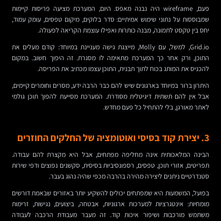
פעם, wireframe היה נבנה מאפס. היום, המערכת מציעה פריסות קיימות
שמבוססות על נתוני שימוש אמיתיים: סדר בלוקים, מיקום טפסים, עומק עמוד,
יחס בין טקסט לתמונה, מבנה כותרות ואפילו עוצמת הקריאה לפעולה.
Grid.io, למשל, עם Molly, מייצגת גישה מעניינת במיוחד: קודם מעלים את
התוכן, ורק אחר כך המערכת מתאימה לו מסגרת. זה היפוך חשוב. במקום
להכניס את המותג בכוח לתוך תבנית, התוכן עצמו מכתיב את הפריסה.
היתרון ברור במיוחד בארגונים שיש להם כבר הרבה ידע, מסרים וחומרים קיימים,
אבל אין להם תשתית דיגיטלית מסודרת. המערכת מסייעת להפוך תוכן גולמי
לאתר מאורגן, בלי להתחיל כל פעם מחדש.
3. יצירת קוד בסיסי ואוטומציה של החלקים החוזרים
הבינה המלאכותית אינה מחליפה מפתחים, אבל היא מקצרת להם עבודה.
תפריטים, אזורי תוכן, טפסים, רספונסיביות בסיסית, סקשנים נפוצים ודפי שירות
סטנדרטיים ניתנים ליצירה מהירה בהרבה מכפי שהיה נהוג בעבר.
בפועל, המשמעות היא שמפתחים יכולים להשקיע יותר באזורים שבאמת דורשים
מומחיות: אינטגרציות למערכות ארגוניות, אבטחה, ביצועים, נגישות, זרימות
משתמש מורכבות ושיפור איכות קוד. זה מעבר מעבודת הרכבה לעבודה