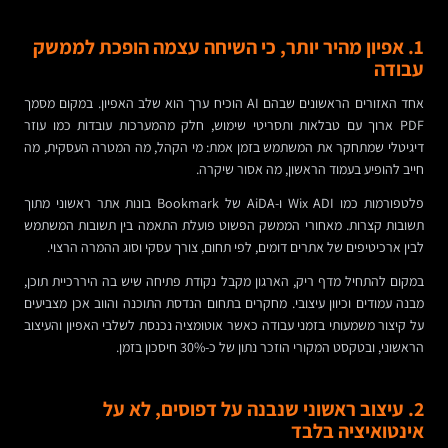
1. אפיון מהיר יותר, כי השיחה עצמה הופכת לממשק
עבודה
אחד האזורים הראשונים שבהם AI הוכיח ערך הוא שלב האפיון. במקום מסמך
PDF ארוך עם טבלאות ותסריטי שימוש, חלק מהמערכות עובדות כמו עוזר
דיגיטלי שמתחקר את המשתמש בזמן אמת: מי הקהל, מה המטרה העסקית, מה
חייב להופיע בעמוד הראשון, מה אסור שיקרה.
פלטפורמות כמו Wix ADI ו-AiDA של Bookmark בונות אתר ראשוני מתוך
תשובות קצרות. מאחורי הממשק הפשוט פועלת התאמה בין תשובות המשתמש
לבין ארכיטיפים של אתרים דומים, לפי תחום, צורך עסקי וסוג ההמרה הרצוי.
במקום להתחיל מדף ריק, הארגון מקבל נקודת פתיחה שיש בה היררכיית תוכן,
מבנה עמודים וכיוון עיצובי. מחקרים בתחום הנדסת התוכנה והווב אכן מצביעים
על קיצור משמעותי בזמני עבודה כאשר אוטומציה נכנסת לשלבי האפיון והעיצוב
הראשוני, ובטקסט המקורי הוזכר נתון של כ-30% חיסכון בזמן.
2. עיצוב ראשוני שנבנה על דפוסים, לא על
אינטואיציה בלבד