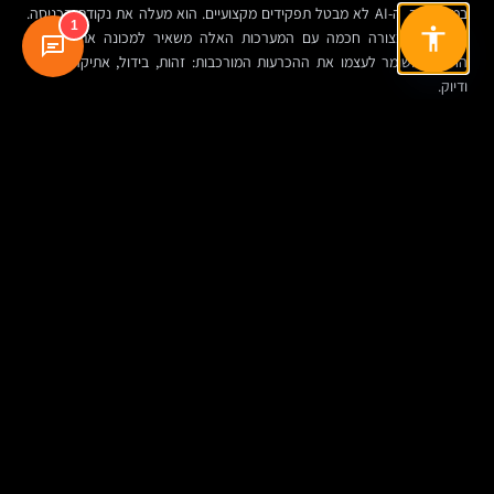
במובן הזה, ה-AI לא מבטל תפקידים מקצועיים. הוא מעלה את נקודת הכניסה.
1
מי שעובד בצורה חכמה עם המערכות האלה משאיר למכונה את העבודה
החוזרת, ושומר לעצמו את ההכרעות המורכבות: זהות, בידול, אתיקה, הקשר
ודיוק.
והסיכון? אינטרנט שנראה אותו הדבר
ככל שיותר ארגונים נשענים על אותם מנגנוני המלצה, כך גדל הסיכוי לאחידות.
אותן פריסות, אותו סדר בלוקים, אותו טון “נכון סטטיסטית”, ואותה תחושת דז’ה וו
שמאפיינת חלק מהאתרים שנבנו אוטומטית.
זו לא בעיה שולית. מותגים לא נמדדים רק על יעילות, אלא גם על זיהוי, זכירות
ואמון. לכן השאלה אינה האם להשתמש ב-AI, אלא איפה לעצור אותו. ארגון שלא
יגדיר גבולות, יקבל אתר סביר. ארגון שכן יגדיר גבולות, יכול לקבל יתרון.
אז איך עובדים נכון עם בינה מלאכותית בפיתוח אתר
הגישה המועילה ביותר כרגע היא לראות ב-AI שותף ביצועי, לא מנהל קריאייטיב.
לתת לו לייצר גרסאות, לארגן מבנים, להציע טקסטים, לסרוק בעיות ולבצע
אופטימיזציה שוטפת. אבל להשאיר לאנשים את ההכרעות על המותג, הטון,