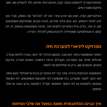
המפתח מעדיף להשקיע במצבי קצה, אינטגרציות ואיכות, ולא להעתיק שוב ושוב
בלוקים סטנדרטיים.
האלגוריתם, מצדו, מגיע עם יתרון אחר: הוא לא “מרגיש” את המותג, אבל הוא
יודע לנתח דפוסים. הוא בוחן אלפי אתרים, מזהה מבנים שמחזיקים משתמשים
זמן רב יותר, בודק אילו כפתורים נלחצים יותר, ואיפה משתמשים נוטשים. זה לא
קסם. זו סטטיסטיקה שמתחילה להיכנס עמוק לתהליך היצירה.
מפרויקט ליניארי למערכת חיה
השינוי המשמעותי ביותר הוא מבני. במקום תהליך חד-כיווני, נוצרה לולאת עבודה.
מנהלים שיחה עם המערכת, מקבלים גרסה ראשונה, משנים מטרה, בודקים
נתונים, מכווננים שוב, ורק אז מחליטים מה לאשר.
המשמעות הארגונית ברורה: אתר כבר לא נתפס רק כנכס ש”מעלים” פעם אחת.
הוא הופך למוצר מתעדכן. כזה שמשתנה לפי התנהגות משתמשים, לפי תוצאות
עסקיות, ולפעמים גם לפי הקשר השימוש: מובייל, דסקטופ, ערוץ הגעה או שלב
במשפך.
איך הבינה המלאכותית משנה בפועל את שלבי הפיתוח