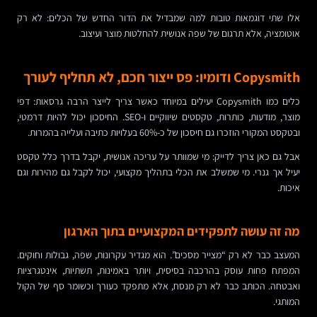
אלו שתי דוגמאות טובות למה שמבדיל את הדור החדש של הכלים: לא רק
אוטומציה, אלא תרגום של שפה אנושית להחלטות מוצר ועיצוב.
Copysmith ודומיו: פס ייצור חכם, לא תחליף לעורך
כלים כמו Copysmith יעילים במיוחד כאשר צריך לייצר הרבה גרסאות: דפי
מוצר, מודעות, כותרות, טקסטים שיווקיים ו-SEO. החיסכון יכול להיות דרמטי,
ובטקסט המקורי הוזכרו גם חיסכון של כ-60% בעלויות כתיבה ועלייה בהמרות.
אבל גם כאן צריך לדייק: מי שמוותר על עריכה אנושית, יקבל בדרך כלל טקסט
יעיל אך גנרי. מי שמשלב את הכלי בתהליך מקצועי, יכול לקבל גם מהירות וגם
איכות.
מה זה עושה לתפקידים המקצועיים בתוך הארגון
המעצב כבר לא רק “מצייר מסכים”. הוא מגדיר עקרונות, שפה, גבולות וחוקים.
המפתח פחות עוסק בהרכבה בסיסית, ויותר באמינות, תשתיות, אינטגרציות
ואבטחה. הכותב כבר לא רק מנסח, אלא מתפקד כעורך וכשומר סף של הקול
המותגי.