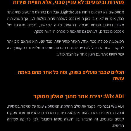
מהירות וביצועים: לא עניין טכני, אלא חוויית שירות
משתמשים לא קוראים דוחות Lighthouse, אבל הם בהחלט מרגישים מתי אתר
כבד, איטי או לא יציב. כאן ה-AI נכנס לשכבה פחות בולטת לעין אך משמעותית
מאוד: דחיסת תמונות חכמה, התאמת מדיה למכשיר, טעינה מדורגת של
אלמנטים כבדים, ולעיתים גם התאמת טיפוגרפיה וריווח למסך.
המשמעות כפולה. מצד אחד, האתר מהיר יותר. מצד שני, הוא מותאם טוב יותר
להקשר. אתר למובייל לא חייב להיות רק גרסה מוקטנת של אתר דסקטופ; הוא
יכול להיות אתר עם היגיון אחר של הצגת מידע.
הכלים שכבר פועלים בשוק, ומה כל אחד מהם באמת
עושה
Wix ADI: יצירת אתר מתוך שאלון ממוקד
Wix ADI נבנה כדי לקצר את שלב ההקמה. המשתמש עונה על שאלות בסיסיות,
והמערכת מרכיבה מבנה אתר אוטומטי. היתרון המרכזי הוא מהירות. עבור עסקים
קטנים ובינוניים, זה ההבדל בין “נעלה משהו השבוע” לבין פרויקט שנדחה
חודשים.