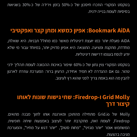
בטקסט המקורי הוזכרו חיסכון של כ-50% בזמן וירידה של כ-30% בשגיאות
בסיסיות לעומת בנייה ידנית.
Bookmark AiDA: אפיון כמשא ומתן קצר ואפקטיבי
AiDA פועלת יותר כמו יועצת דיגיטלית מאשר כמו מחולל תבניות. היא שואלת,
מחדדת, מתקנת ומציעה. התוצאה היא אפיון מדויק יותר, במיוחד עבור מי שלא
יודע לנסח בעצמו דרישות דיגיטליות.
בטקסט המקורי צוין נתון של כ-60% שיפור באיכות ההכוונה לעומת תהליך ידני
טהור. גם אם ההגדרה לא תמיד אחידה, הרעיון ברור: המערכת עוזרת לארגון
להבין מה הוא באמת צריך לפני שהוא רץ לעיצוב.
Grid Molly ו-Firedrop: שתי גישות שונות לאותו
קיצור דרך
Molly של Grid.io מתחילה מהתוכן ומארגנת אותו לתוך מבנה מתאים.
Firedrop, לעומת זאת, מתקרבת יותר לעיצוב באמצעות שיחה חופשית.
המשתמש אומר “יותר מגזיני”, “פחות סטוק”, “יותר דגש על מחיר”, והמערכת
מגיבה בהצעות.