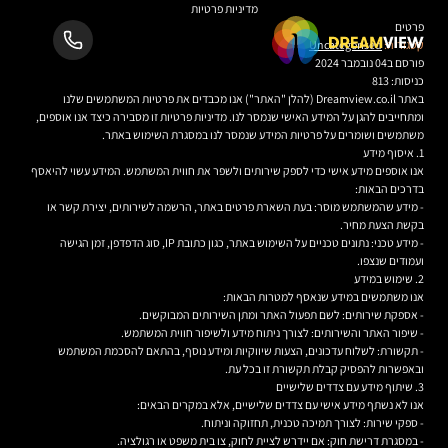
מדיניות פרטיות
פרטים
קטגוריה:
Uncategorised
פורסם ב04 נובמבר 2024
כניסות: 813
באתר Dreamview.co.il (להלן "האתר") אנו מכבדים את פרטיות המשתמשים שלנו
ומתחייבים להגן על המידע האישי שנמסר לנו. מדיניות פרטיות זו מסבירה כיצד אנו אוספים,
משתמשים ושומרים על פרטיות המידע שנמסר לנו במסגרת השימוש באתר.
1. איסוף מידע
אנו אוספים מידע אישי כדי לספק שירותים ולשפר את חווית המשתמש. המידע עשוי להיאסף
בדרכים הבאות:
- מידע שהמשתמש מוסר: בעת השארת פרטים באתר, הרשמה לשירותים, יצירת קשר או
בקשת הצעת מחיר.
- מידע טכני: נתונים טכניים על השימוש באתר, כגון כתובת IP, סוג הדפדפן, זמן הגישה
ועמודים שנצפו.
2. שימוש במידע
אנו משתמשים במידע שנאסף למטרות הבאות:
- אספקת שירותים: לשם תפעול האתר ומתן השירותים המבוקשים.
- שיפור האתר והשירותים: לצורך ניתוח מידע ולשיפור חווית המשתמש.
- תקשורת: לשלוח עדכונים, הצעות שיווקיות ומידע נוסף, בהתאם להסכמת המשתמש
ובאפשרות להפסיק קבלת תקשורת זו בכל עת.
3. שיתוף מידע עם צדדים שלישיים
אנו לא נשתף מידע אישי עם צדדים שלישיים, אלא במקרים הבאים:
- ספקי שירות: לצורך תמיכה טכנית, תחזוקה וניתוח.
- במסגרת דרישת חוק: אם יידרש לציית לחוק, צו בית משפט או רגולציה.