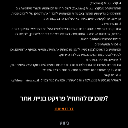
4. קבצי עוגיות (Cookies)
האתר משתמש בקבצי עוגיות (Cookies) לשיפור חווית המשתמש ולצורך איסוף נתונים
סטטיסטיים על שימוש האתר. באפשרות המשתמש להגדיר את הדפדפן שלו לחסום עוגיות,
אך ייתכן שחלקים מסוימים באתר לא יפעלו כראוי בעקבות זאת.
5. אבטחת מידע
אנו נוקטים באמצעי אבטחה פיזיים ואלקטרוניים לשמירה על המידע האישי שנאסף באתר.
עם זאת, אין שיטת העברה או אחסון מידע באינטרנט שהיא בטוחה לחלוטין, ולכן אנו לא
יכולים להבטיח אבטחה מוחלטת.
6. זכויות המשתמשים
המשתמשים רשאים לבקש לעיין, לתקן, או למחוק את המידע האישי שנאסף אודותיהם, וכן
לבקש להפסיק את השימוש במידעם לצורכי שיווק.
7. שינויים במדיניות הפרטיות
אנו שומרים לעצמנו את הזכות לשנות מדיניות פרטיות זו מעת לעת. במקרה של שינוי מהותי,
נודיע על כך בעמוד זה או באמצעות אמצעים נוספים ככל שיידרש.
8. יצירת קשר
לשאלות או בקשות בנוגע למדיניות פרטיות זו, אנא צרו קשר במייל : info@dreamview.co.il
מוכנים להתחיל פרויקט בניית אתר?
דברו איתנו
ניווט