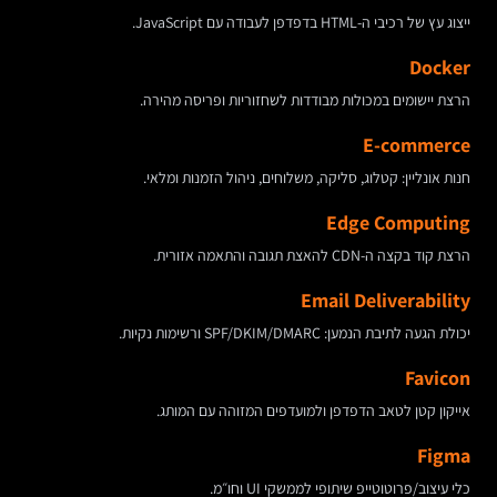
ייצוג עץ של רכיבי ה-HTML בדפדפן לעבודה עם JavaScript.
Docker
הרצת יישומים במכולות מבודדות לשחזוריות ופריסה מהירה.
E-commerce
חנות אונליין: קטלוג, סליקה, משלוחים, ניהול הזמנות ומלאי.
Edge Computing
הרצת קוד בקצה ה-CDN להאצת תגובה והתאמה אזורית.
Email Deliverability
יכולת הגעה לתיבת הנמען: SPF/DKIM/DMARC ורשימות נקיות.
Favicon
אייקון קטן לטאב הדפדפן ולמועדפים המזוהה עם המותג.
Figma
כלי עיצוב/פרוטוטייפ שיתופי לממשקי UI וחו״מ.