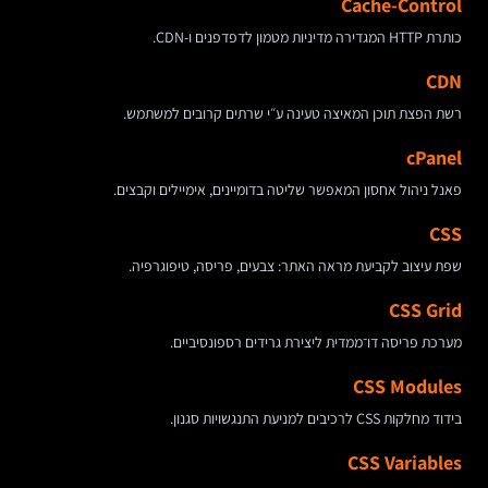
Cache-Control
כותרת HTTP המגדירה מדיניות מטמון לדפדפנים ו-CDN.
CDN
רשת הפצת תוכן המאיצה טעינה ע״י שרתים קרובים למשתמש.
cPanel
פאנל ניהול אחסון המאפשר שליטה בדומיינים, אימיילים וקבצים.
CSS
שפת עיצוב לקביעת מראה האתר: צבעים, פריסה, טיפוגרפיה.
CSS Grid
מערכת פריסה דו־ממדית ליצירת גרידים רספונסיביים.
CSS Modules
בידוד מחלקות CSS לרכיבים למניעת התנגשויות סגנון.
CSS Variables