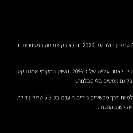
לפי Statista, היקף המכירות במסחר האלקטרוני בעולם עמד ב-2022 על כ-5.5 טריליון דולר, והוא צפוי להגיע לכ-8.1 טריליון דולר עד 2026. זו לא רק צמיחה במספרים. זו
גם בישראל המגמה ברורה. לפי ecommerceDB, היקף הרכישות המקוונות בישראל הגיע ב-2022 לכ-25 מיליארד שקל, לאחר עלייה של כ-20%. השוק המקומי אמנם קטן
בל גם נוטשים בלי סבלנות.
המובייל, בינתיים, לא רק מתחזק אלא מכתיב את כללי המשחק. לפי Insider Intelligence, בשנת 2023 המכירות העולמיות דרך מכשירים ניידים הוערכו בכ-5.3 טריליון דולר,