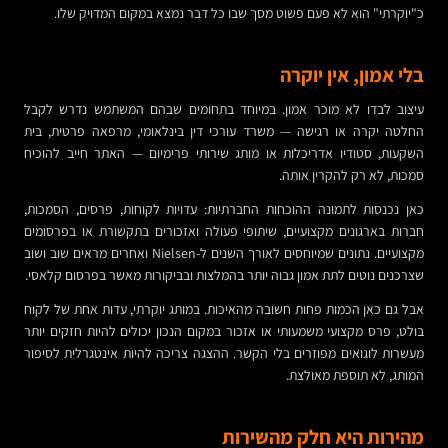
כ"יוקרתי" הוא לא פעם פשוט מסך שבו כל דבר נמצא במקום המדויק שלו.
בלי אמון, אין יוקרה
עיצוב לבדו לא מוכר אמון. במיוחד בתחומים שבהם המשתמש נדרש לקבל
החלטה יקרה או רגישה — משרד עורכי דין בינלאומי, מרפאה פרטית, בית
השקעות, סטודיו אדריכלות או מותג שירותי פרימיום — האתר חייב להוכיח
סמכות, לא רק להקרין אותה.
כאן נכנסות לתמונה ההוכחות החברתיות: עדויות לקוחות, פרסים, הסמכות,
חברות בארגונים מקצועיים, שיתופי פעולה ואזכורים בתקשורת או בפרסומים
מקצועיים. נתונים שמיוחסים לאורך השנים ל-Nielsen ואחרים מראים שוב ושוב
שצרכנים נוטים לתת אמון גבוה יותר בהמלצות ובביקורות מאשר בפרסום קלאסי.
אבל גם כאן הכמות פחות חשובה מהאיכות. במותג יוקרתי, עדות אחת של לקוח
בולט, פרס מקצועי משמעותי או אזכור במקום הנכון יכולים להיות חזקים יותר
מעשרות לוגואים מפוזרים בלי הקשר. ההצגה צריכה להיות אינטגרלית לסיפור
המותג, לא תוספת מאולצת.
מהירות היא חלק מהשירות