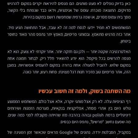
כאן בדיוק נופלים לא מעט מותגים. הם מנסים להיראות יקרים במקום להרגיש
מדויקים. התוצאה מוכרת: עומס של אנימציות, וידאו כבד שנפתח בלי הקשר,
מסך בית עמוס מסרים, או שפה גרפית שמחפשת רושם במקום בהירות.
המשתמשים לא תמיד יידעו לנסח למה זה לא עובד, אבל התחושה תגיע מיד.
אתר כזה מרגיש מתאמץ. ובמותגי פרימיום, מאמץ יתר נתפס מהר מאוד כחוסר
ביטחון.
האלטרנטיבה שקטה יותר — ולכן גם חזקה יותר. אתר יוקרתי לא צועק. הוא לא
מנסה להרשים בכל פיקסל. הוא יודע להשאיר חלל ריק. לבחור תמונה אחת
במקום שלוש. להוביל לפעולה אחת ברורה במקום להעמיס אפשרויות. במובן
הזה, אתר פרימיום טוב מזכיר חנות דגל מצוינת: פחות רעש, יותר כוונה.
מה השתנה בשוק, ולמה זה חשוב עכשיו
רף הציפיות עלה. לא רק אצל מותגי יוקרה, אלא אצל כולם. המשתמש הממוצע
גולש היום בין אתרי מסחר, אפליקציות בנקאיות, מערכות הזמנות ושירותים
דיגיטליים ברמת polish גבוהה בהרבה מזו שהייתה מקובלת לפני כמה שנים.
מה שפעם נחשב “מרשים”, נתפס היום כבסיס.
במקביל, הסבלנות ירדה. נתונים של Google מראים שכאשר זמן הטעינה של