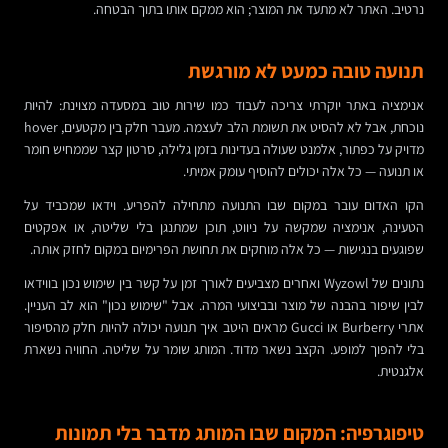
נרטיב. האתר לא מתעד את המוצר; הוא ממקם אותו בתוך הבטחה.
תנועה טובה כמעט לא מורגשת
אנימציה באתר יוקרתי צריכה לעבוד כמו שירות טוב במסעדה מצוינת: להיות
נוכחת, אבל לא להסיט את תשומת הלב לעצמה. מעבר חלק בין מקטעים, hover
מדויק על כפתור, אלמנט שעולה בעדינות בזמן גלילה, סרטון קצר שממחיש חומר
או תנועה — כל אלה יכולים להוסיף עומק אמיתי.
הקו האדום עובר במקום שבו התנועה מתחילה להפריע. וידאו שמכביד על
הטעינה, אנימציה שמקשה על ניווט, תוכן שמתנגן בלי שליטה, או אפקטים
שפוגעים בנגישות — כל אלה מוחקים את תחושת הפרימיום במקום לחזק אותה.
נתונים של Wyzowl ואחרים מצביעים לאורך זמן על קשר בין שימוש נכון בווידאו
לבין שיפור בהבנה של מוצר ובביצועי המרה. אבל "שימוש נכון" הוא לב העניין.
אתרי Burberry או Gucci מראים היטב איך תנועה יכולה להיות חלק מהסיפור
בלי להפוך למופע. הקצב נשאר מדוד. המותג שומר על שליטה. החוויה נשארת
אלגנטית.
טיפוגרפיה: המקום שבו המותג מדבר בלי תמונות