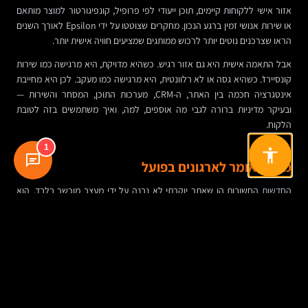
אזור אישי ללקוחות קיימים, תוכן ייעודי לפי פרופיל, קונפיגורטור למוצר מותאם
או שירות אנושי זמין ברגע הנכון. מחקרים שצוטטו על ידי Epsilon לאורך השנים
הראו שצרכנים נוטים יותר לרכוש ממותגים שמציעים חוויה אישית יותר.
אבל התאמה אישית היא גם אזור רגיש. כשהיא מדויקת, היא מרגישה כמו שירות
קונסיירז'. כשהיא גסה או לא רלוונטית, היא מרגישה כמו מעקב. לכן היא מחייבת
אינטגרציה חכמה בין האתר, ה-CRM, מערכות התוכן, המסחר והשירות —
ובעיקר מדיניות ברורה לגבי מה אוספים, למה, ואיך משתמשים בזה לטובת
הלקוח.
1
מה זה אומר לארגונים בפועל
החדשות החשובות הן שאתר יוקרתי לא נבנה על ידי מעצב מוכשר בלבד. הוא
דורש תיאום ארגוני. הנהלה צריכה להגדיר מה המותג מבטיח בדיגיטל. צוותי UX
ומוצר צריכים לתרגם את ההבטחה למסלולי שימוש ברורים. אנשי תוכן צריכים
לנסח מסרים מדויקים, בלי נפיחות. פיתוח צריך להבטיח שהכל יעבוד מהר, יציב
ונגיש.
בארגונים גדולים, זה הופך גם לשאלה של ניהול ידע. אם אין סטנדרטים ברורים
לתמונות, לרכיבי ממשק, לשפה, למבנה דפים ולתהליכי אישור — האתר יאבד
אחידות מהר מאוד. לכן מותגים חזקים משקיעים ב-Design System, בספר