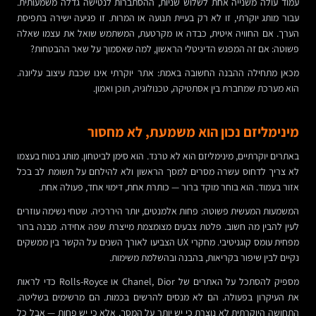
עמוד עולה משנייה אחת לשלוש שניות, ההסתברות לנטישה גדלה משמעותית.
עבור מותג יוקרתי, זו לא רק בעיית תנועה או המרות. זו פגיעה ישירה בתפיסת
הערך. אם החוויה איטית, כבדה או מקרטעת, המשתמש שואל את עצמו שאלה
פשוטה: אם זה המפגש הדיגיטלי הראשון, למה שאסמוך על שאר ההבטחות?
מכאן מתחילה ההבנה החשובה באמת: אתר יוקרתי אינו שכבת עיצוב עליונה.
הוא מערכת שמחברת בין אסתטיקה, טכנולוגיה, תוכן ואמון.
מינימליזם נכון הוא משמעת, לא מחסור
באתרים יוקרתיים, מינימליזם הוא לא טרנד. הוא סימן לביטחון. מותג בטוח בעצמו
לא צריך לדחוס עשרה מסרים למסך הראשון ולא להילחם על תשומת לב בכל
אזור בעמוד. הוא בוחר מוקד ברור — כותרת אחת, דימוי אחד, פעולה אחת.
המשמעות המעשית פשוטה: פחות אלמנטים, יותר היררכיה. שטחי נשימה עוזרים
לעין להבין מה חשוב. פלטת צבעים מצומצמת מייצרת שפה אחידה. מבנה ברור
מפחית עומס קוגניטיבי. מחקרי UX הצביעו לאורך השנים על הקשר בין ממשקים
נקיים לבין שיפור בקריאות, בהבנה ובהשלמת משימות.
מספיק להסתכל על האתרים של Chanel, Dior או Rolls-Royce כדי לראות
את העיקרון בפעולה. הם לא מנסים להרשים בכמות. הם מרשימים בשליטה.
התחושה היוקרתית לא נוצרת כי יש יותר על המסך, אלא כי יש פחות — אבל כל