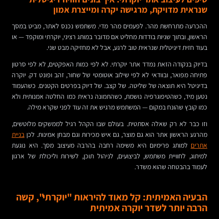
שנראית מדויקת, מרגישה יקרה ומייצרת אמון
ההכרעה מתרחשת מהר. לפעמים מהר מדי. משתמש נכנס לאתר, מביט במסך
הראשון, ובתוך שניות בודדות מחליט אם מדובר במותג רציני, יוקרתי ומוקפד — או
בעוד חזית דיגיטלית שנראית טוב לרגע, אבל לא מחזיקה מבט שני.
בדיוק בנקודה הזאת נמדד אתר יוקרתי. לא לפי כמות האפקטים, לא לפי סרטון
פתיחה מפואר, ובוודאי לא לפי שילוב אוטומטי של שחור, זהב ופונט דק. יוקרה
בדיגיטל היא תוצאה של שליטה. של קצב. של דיוק בפרטים הקטנים. כשהעמוד
נטען מיד, כשהטיפוגרפיה נושמת, כשהתמונה נראית כמו החלטה אמנותית ולא
כמו קובץ שהונח במקום — המשתמש מרגיש את זה עוד לפני שקרא מילה.
וזו כבר לא רק שאלה אסתטית. בעולם שבו הקהל רגיל לממשקים מלוטשים,
מהרגע הראשון אתר הוא גם מוצר, גם איש מכירות וגם מבחן אמינות. לכן
בניית
אתרים
למותג פרימיום היא משימה רחבה בהרבה מעיצוב מסך. היא נוגעת
למיתוג, לחוויית משתמש, לביצועים, לניהול תוכן, לשירות וליכולת של ארגון
לעמוד בהבטחה שהוא משדר.
הבעיה האמיתית: קל מאוד להיראות "יוקרתי", קשה
הרבה יותר לשדר יוקרה אמיתית