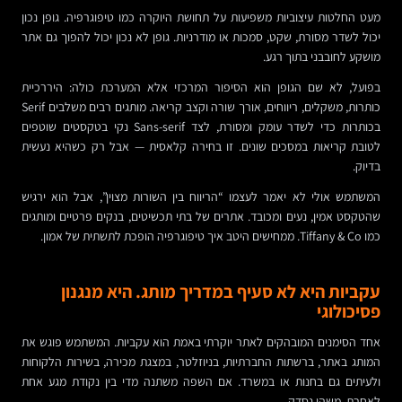
מעט החלטות עיצוביות משפיעות על תחושת היוקרה כמו טיפוגרפיה. גופן נכון
יכול לשדר מסורת, שקט, סמכות או מודרניות. גופן לא נכון יכול להפוך גם אתר
מושקע לחובבני בתוך רגע.
בפועל, לא שם הגופן הוא הסיפור המרכזי אלא המערכת כולה: היררכיית
כותרות, משקלים, ריווחים, אורך שורה וקצב קריאה. מותגים רבים משלבים Serif
בכותרות כדי לשדר עומק ומסורת, לצד Sans-serif נקי בטקסטים שוטפים
לטובת קריאות במסכים שונים. זו בחירה קלאסית — אבל רק כשהיא נעשית
בדיוק.
המשתמש אולי לא יאמר לעצמו “הריווח בין השורות מצוין”, אבל הוא ירגיש
שהטקסט אמין, נעים ומכובד. אתרים של בתי תכשיטים, בנקים פרטיים ומותגים
כמו Tiffany & Co. ממחישים היטב איך טיפוגרפיה הופכת לתשתית של אמון.
עקביות היא לא סעיף במדריך מותג. היא מנגנון
פסיכולוגי
אחד הסימנים המובהקים לאתר יוקרתי באמת הוא עקביות. המשתמש פוגש את
המותג באתר, ברשתות החברתיות, בניוזלטר, במצגת מכירה, בשירות הלקוחות
ולעיתים גם בחנות או במשרד. אם השפה משתנה מדי בין נקודת מגע אחת
לאחרת, משהו נסדק.