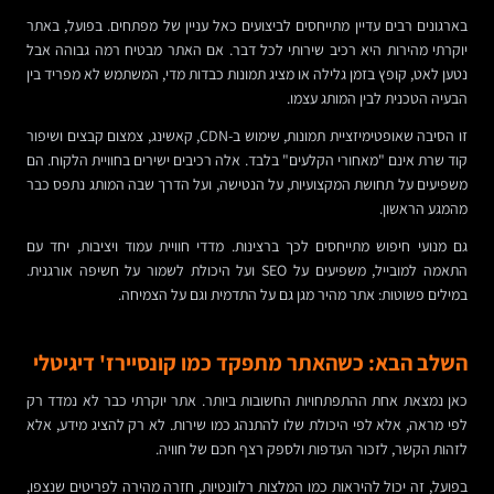
בארגונים רבים עדיין מתייחסים לביצועים כאל עניין של מפתחים. בפועל, באתר
יוקרתי מהירות היא רכיב שירותי לכל דבר. אם האתר מבטיח רמה גבוהה אבל
נטען לאט, קופץ בזמן גלילה או מציג תמונות כבדות מדי, המשתמש לא מפריד בין
הבעיה הטכנית לבין המותג עצמו.
זו הסיבה שאופטימיזציית תמונות, שימוש ב-CDN, קאשינג, צמצום קבצים ושיפור
קוד שרת אינם "מאחורי הקלעים" בלבד. אלה רכיבים ישירים בחוויית הלקוח. הם
משפיעים על תחושת המקצועיות, על הנטישה, ועל הדרך שבה המותג נתפס כבר
מהמגע הראשון.
גם מנועי חיפוש מתייחסים לכך ברצינות. מדדי חוויית עמוד ויציבות, יחד עם
התאמה למובייל, משפיעים על SEO ועל היכולת לשמור על חשיפה אורגנית.
במילים פשוטות: אתר מהיר מגן גם על התדמית וגם על הצמיחה.
השלב הבא: כשהאתר מתפקד כמו קונסיירז' דיגיטלי
כאן נמצאת אחת ההתפתחויות החשובות ביותר. אתר יוקרתי כבר לא נמדד רק
לפי מראה, אלא לפי היכולת שלו להתנהג כמו שירות. לא רק להציג מידע, אלא
לזהות הקשר, לזכור העדפות ולספק רצף חכם של חוויה.
בפועל, זה יכול להיראות כמו המלצות רלוונטיות, חזרה מהירה לפריטים שנצפו,