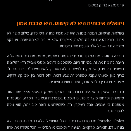
פרט נמצא בדיוק במקום.
ויזואליה איכותית היא לא קישוט. היא שכבת אמון
בעולמות פרימיום, תמונה בינונית היא לא טעות קטנה. היא סדק. צילום מוצר לא
אחיד, פורטרט עם תאורה חלשה, אייקונים שלא שייכים לאותה שפה, או רקע
שנראה גנרי — כל אלה פוגעים מיד באמינות.
הסיבה פשוטה. אם המותג מבקש להיתפס כמוקפד, מדויק או נדיר, הוויזואליה
חייבת להוכיח את זה. במיוחד היום, כשמסכים גדולים ומסכי מובייל חדי-רזולוציה
חושפים כל פגם, אין מקום לפשרות. לא מספיק להשתמש ב"קבצים טובים".
צריך כיוון אמנותי עקבי: טמפרטורת צבע דומה, יחס דומה בין אובייקט לרקע,
שפה אחידה בין צילומי מוצר, תמונות אווירה ואיורים.
גם בצד העסקי ההשפעה ברורה. גופי מחקר ושיווק דיגיטלי מצאו שוב ושוב
שתמונות וסרטוני מוצר איכותיים תומכים במעורבות ובשיעורי המרה. המספרים
משתנים בין ענפים, אבל העיקרון חד: כשמשתמש רואה טוב יותר, הוא נוטה
לסמוך יותר.
Rolex ו-Porsche מדגימות זאת היטב. אצלן הוויזואליה לא רק מציגה מוצר. היא
בונה עולם. חומרים, מרקמים, תנועה, דיוק מכני או הנדסי — הכל משרת את אותו