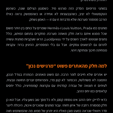
במותגי פרימיום הסדק הזה מורגש מיד. כשסגנון הצילום שונה, כשהטון
הטקסטואלי לא יציב, כשהצבעוניות לא אחידה או כשהממשק נראה כאילו
הורכב ממספר מערכות שלא מדברות זו עם זו — האמון נשחק.
מותגים כמו Louis Vuitton, Prada ו-Hermès שומרים על כוחם בין היתר משום
שכל מפגש איתם נראה חלק מאותה מערכת. מחקרים בתחום המיתוג, כולל
נתונים שצוטטו לאורך השנים על ידי Lucidpress, הראו שעקביות מותגית עשויה
לתרום גם לביצועים עסקיים. אבל גם בלי המספרים, ההיגיון ברור: עקביות
מפחיתה חיכוך ומחזקת זיהוי.
למה חלק מהאתרים פשוט “מרגישים נכון”
יש אתרים שלא חייבים לומר הרבה. הם פשוט מאוזנים. הכותרת בגודל הנכון,
התמונה לא משתלטת, הכפתור לא קטן מדי, והמרווחים יוצרים תחושה טבעית.
לעיתים זו תוצאה של עבודה קפדנית עם עקרונות קומפוזיציה, כולל יחסים
קלאסיים כמו יחס הזהב.
כדאי לדייק: יחס הזהב אינו נוסחת קסם, ולא כל מסך טוב נשען עליו. אבל הוא כן
חלק ממסורת רחבה של איזון חזותי. עבור מותגים שמוכרים איכות, היכולת לייצר
סדר ויזואלי שנראה כמעט מובן מאליו היא יתרון של ממש. מה שהמשתמש חווה