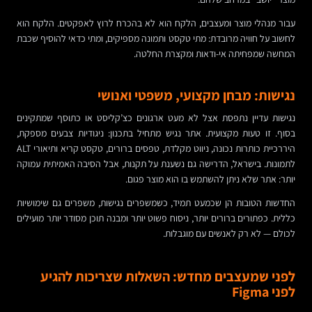
עבור מנהלי מוצר ומעצבים, הלקח הוא לא בהכרח לרוץ לאפקטים. הלקח הוא
לחשוב על חוויה מרובדת: מתי טקסט ותמונה מספיקים, ומתי כדאי להוסיף שכבת
המחשה שמפחיתה אי-ודאות ומקצרת החלטה.
נגישות: מבחן מקצועי, משפטי ואנושי
נגישות עדיין נתפסת אצל לא מעט ארגונים כצ’קליסט או כתוסף שמתקינים
בסוף. זו טעות מקצועית. אתר נגיש מתחיל בתכנון: ניגודיות צבעים מספקת,
היררכיית כותרות נכונה, ניווט מקלדת, טפסים ברורים, טקסט קריא ותיאורי ALT
לתמונות. בישראל, הדרישה גם נשענת על תקנות, אבל הסיבה האמיתית עמוקה
יותר: אתר שלא ניתן להשתמש בו הוא מוצר פגום.
החדשות הטובות הן שכמעט תמיד, כשמשפרים נגישות, משפרים גם שימושיות
כללית. כפתורים ברורים יותר, ניסוח פשוט יותר ומבנה תוכן מסודר יותר מועילים
לכולם — לא רק לאנשים עם מוגבלות.
לפני שמעצבים מחדש: השאלות שצריכות להגיע
לפני Figma