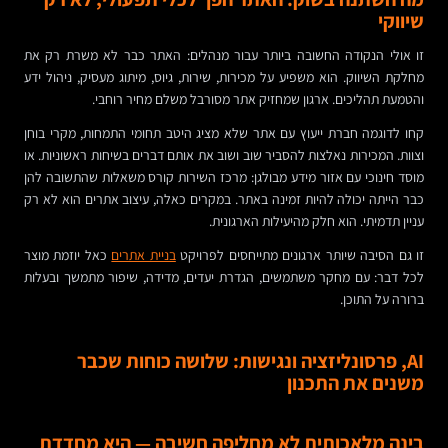
שיווקי
זו אולי הנקודה החשובה ביותר עבור מנהלים: האתר כבר לא משרת רק את
מחלקת השיווק. הוא משפיע על מכירות, שירות, גיוס, מיתוג מעסיק, ניהול ידע
והטמעת תהליכים. ארגון שמחזיק אתר מסורבל משלם מחיר רוחבי.
קחו לדוגמה חברת ייעוץ עם אתר שלא מציג היטב תחומי התמחות, מקרי בוחן
וצוות. המכירות נאלצות להסביר שוב ושוב את אותם דברים בשיחות ראשוניות. או
מוסד חינוכי עם אזור מידע מבולגן: מרכז השירות קורס משאלות שהתשובה להן
כבר הייתה יכולה להיות זמינה באתר. במקרים כאלה, עיצוב אתרים הוא לא רק
עניין תדמיתי. הוא חלק מהיעילות הארגונית.
זו גם הסיבה שיותר ארגונים מתייחסים לפרויקט
בניית אתרים
כאל יוזמת מוצר
לכל דבר: עם מחקר משתמשים, הגדרת יעדים, מדידה, שיפור מתמשך ובעלות
ברורה על התוכן.
AI, פרסונליזציה ונגישות: שלושה כוחות שכבר
משנים את התכנון
בינה מלאכותית לא מחליפה חשיבה — היא מחדדת