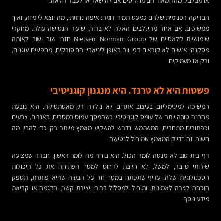
או מבלבל. מהר מאוד הם מחליטים אם להישאר או לעבור הלאה.
הבדיקה הפנימית שלהם כמעט תמיד דומה: איפה נחתתי, מה יוצא לי מזה, ואיך
ממשיכים. אם אחד מהשלבים האלה לא ברור, שיעור הנטישה עולה. מחקרי
שימושיות קלאסיים של Nielsen Norman Group חזרו שוב ושוב לאותה
מסקנה: אנשים לא קוראים דפי ווב באופן ליניארי; הם סורקים, מחפשים עוגנים,
ורק אז מעמיקים.
פשטות היא לא טרנד. היא מנגנון קוגניטיבי
המשיכה למינימליזם בעיצוב אתרים לא נולדה רק מאסתטיקה. היא נובעת
מהבנה טובה יותר של עומס קוגניטיבי. כשהמסך עמוס במסרים, באנרים, צבעים
וכפתורים מתחרים, המשתמש נדרש להשקיע מאמץ מיותר רק כדי להבין מה
חשוב. זה בדיוק המאמץ שמוביל לנטישה.
דף בית טוב לא מנסה לומר הכול. הוא בוחר מה לומר ראשון. חברה שמציעה
שירותי סייבר, למשל, לא חייבת לדחוס למסך הפתיחה את כל היכולות
הטכנולוגיות שלה. עדיף שתפתח במסר חד על הבעיה שהיא פותרת, תספק
הוכחה קצרה לאמינות, ותוביל למסלול ברור: יצירת קשר, הדגמה או קריאת
מידע נוסף.