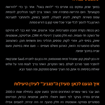
במשך שנים, עסקים בנו אתרים כדי “להיות בגוגל”. אחר כך כדי “להיראות
מקצועיים”. היום הדרישה מחמירה יותר. האתר צריך לקצר תהליכים, להפחית
עומס משירות לקוחות, להניע לפעולה, לתמוך בשיווק, ולהתחבר למערכות
הארגון בלי להפוך לכלי שביר שכל שינוי קטן בו דורש מפתח.
כאן נכנסת נקודת המבט המערכתית. עבור ארגונים, אתר הוא כבר לא פרויקט
של השקה חד-פעמית. הוא חלק ממערך דיגיטלי חי: CRM, אנליטיקה, אוטומציות
שיווק, בסיסי ידע, אזורי לקוח, טפסים, תהליכי גיוס ותשתיות תוכן. כשהעיצוב
מתעלם מהמערכת הזאת, הארגון משלם פעמיים — פעם אחת בפיתוח, ופעם
שנייה בחיכוך יומיומי.
זה נכון לעסק קטן שמנהל פניות מוואטסאפ, וזה נכון גם לחברת SaaS שמבקשת
להסביר מוצר מורכב לעולם. בשני המקרים, האתר צריך לענות מהר על שלוש
שאלות בסיסיות: מי אתם, מה הערך שאתם מספקים, ומה הצעד הבא.
איך הגענו לכאן: מעידן ה”מגניב” לעידן היעילות
הווב עבר בשני עשורים האחרונים מהפך כמעט שקט. בתחילת שנות ה-2000
אתרים נמדדו בעיקר לפי רושם ויזואלי. פלאש, אנימציות כבדות, תפריטים
מסתוריים ומוזיקה אוטומטית היו חלק מהנוף. זה היה יצירתי, לפעמים אפילו