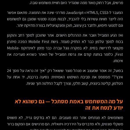
מרשים, אבל רחוק מאוד ממה שמגדיר היום חוויית משתמש טובה.
המעבר ל-HTML5, CSS3 ו-JavaScript מודרני שינה את התמונה. פתאום אפשר
היה לייצר חוויות עשירות בלי להכביד, לבנות מבנה סמנטי שמובן גם למשתמש
וגם למנועי חיפוש, ולחבר בין עיצוב, תוכן ופונקציונליות בצורה מדויקת יותר.
ואז הגיע המובייל ושבר את ההרגלים הישנים. אתר שתוכנן למסך רחב והוקטן
בכוח למסך טלפון כבר לא החזיק מעמד. גישת Mobile First הפכה מיתרון
מקצועי לדרישת בסיס. לא במקרה גוגל עברה כבר מזמן לאינדוקס Mobile-
First, כלומר בוחנת קודם את גרסת המובייל של האתר כשהיא מעריכה את
איכותו.
בפועל, זה אומר שמעצב או מנהל מוצר ששואל רק “איך זה נראה על מסך 24
אינץ’?” מפספס את סביבת השימוש האמיתית: נסיעה ברכבת, יד אחת על
הטלפון, קליטה בינונית, קשב חלקי, וצורך לקבל החלטה תוך שניות.
על מה המשתמש באמת מסתכל — גם כשהוא לא
יודע לנסח את זה
משתמשים לא מנתחים אתר כמו מעצבים. הם לא בודקים גריד, לא משווים
משקלי פונטים, ולא מדברים על היררכיה ויזואלית. הם מרגישים אם המקום ברור