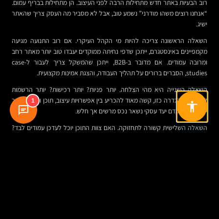
רוב הבעיות באתר חדש מתחילות הרבה לפני העיצוב. הן מתחילות בבריף עמום.
“אנחנו רוצים משהו מודרני” נשמע טוב, אבל לא מסביר מה העסק צריך שהאתר
ישיג.
השאלה הראשונה צריכה להיות מי הקהל העיקרי. אם רוב התנועה מגיעה
מקמפיינים באינסטגרם, ייתכן שדפי נחיתה ממוקדים יעבדו טוב יותר מאתר רחב
ומרובה עמודים. אם מדובר ב-B2B, ייתכן שהמשקל צריך לעבור ל-case
studies, הסברים ברורים על תהליך העבודה, והצגת אמינות מקצועית.
השאלה השנייה היא מהי הצלחה. יותר פניות? יותר רכישות? יותר הרשמות
לדמו? בלי הגדרה כזו, קשה מאוד להכריע בין אפשרויות עיצוב, תוכן ומבנה. אתר
1
יפה שלא מקדם יעד עסקי נשאר נכס מרשים אך חלש.
השאלה השלישית קשורה לתחזוקה. האם צוות התוכן יוכל לעדכן עמודים לבד?
האם אפשר להוסיף מבצע, מאמר או עמוד שירות בלי לערב פיתוח? בארגונים
רבים זהו צוואר הבקבוק האמיתי. אתר טוב הוא לא רק מה שמושק יפה, אלא מה
שניתן לנהל היטב לאורך זמן.
דוגמה מהשטח: אותו אתר, שתי תוצאות שונות
נניח שני עסקים דומים בתחום השירותים המקצועיים. שניהם משקיעים בעיצוב
חדש. הראשון בוחר אתר מרשים ויזואלית, עם פתיח אנימטיבי ארוך, טקסט עמום