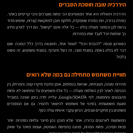
היררכיה טובה חוסכת הסברים
היררכיה ויזואלית היא אחד המאפיינים הכי פחות מוערכים והכי קריטיים באתר.
כותרת ברורה, תת-כותרת שממקדת, חלוקת תוכן לפסקאות קצרות, שימוש מדוד
ברווח לבן וכפתור פעולה בולט — כל אלה אינם “קישוט”. הם דרך לארגן מידע
כך שהמוח יוכל לעבד אותו במהירות.
כשארגון מנסה “להכניס הכול” לעמוד אחד, התוצאה בדרך כלל הפוכה: שום
דבר לא בולט באמת. במונחי מוצר, זה כשל תיעדוף. במונחי משתמש, זה פשוט
בלבול.
חוויית משתמש מתחילה גם במה שלא רואים
מהירות טעינה, תגובתיות, שגיאות בטפסים, אופן כתיבת מיקרו-קופי, והמרחק בין
הכניסה לאתר לבין השלמת פעולה — כל אלה משפיעים על התחושה לא פחות
מהצבעים והתמונות. לפי Google/SOASTA, עלייה חדה בזמן טעינה במובייל
פוגעת משמעותית בסיכוי של משתמש להישאר ולהמיר. גם אם המספרים
משתנים בין מחקרים וענפים, הכיוון עקבי: איטיות עולה כסף.
המשמעות לארגונים ברורה. אתר שלא תוכנן נכון מייצר עלויות נסתרות: יותר
פניות תמיכה, פחות המרות, פגיעה בתפיסת האמינות, ועומס מיותר על שיווק