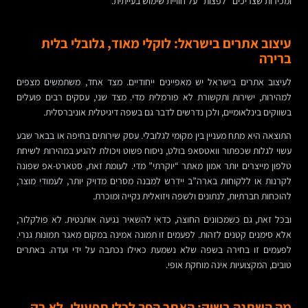
ומכירות שצריכים “לפצות” על חוויית שימוש בעייתית.
עיצוב אתרים בישראל: לוקלי מאוד, גלובלי בלית
ברירה
לעיצוב אתרים בישראל יש מאפיינים ייחודיים. מצד אחד, משתמשים מצפים
למהירות, ישירות ותקשורת לא פורמלית מדי. מצד שני, עסקים רבים פועלים
בשווקים בינלאומיים, ולכן נדרשים לדבר גם בשפה דיגיטלית אוניברסלית.
התוצאה היא מתח מעניין בין מקומי לגלובלי. עסק שירותים בחיפה או בבאר שבע
עשוי לגלות שכפתור וואטסאפ בולט, ניסוח פשוט ויכולת להגיע במהירות לשיחת
טלפון מייצרים יותר אמון מאתר “יוקרתי” מדי. לעומת זאת, סטארט-אפ שפונה
לקרנות או ללקוחות בארה”ב יידרש למבנה מסרים מדויק יותר, לעמודי מוצר,
להוכחות חברתיות, לנתונים ולשפה ויזואלית נקייה ומוכרת.
ובכל זאת, גם כשמכוונים החוצה, כדאי להשאיר נגיעה אותנטית. לא פולקלור,
אלא סימנים קטנים לזהות. לפעמים זו תמונה אמינה במקום מאגר תמונות גנרי.
לפעמים זו בחירה בשפה שלא נשמעת כאילו נכתבה על ידי ועדה. באתרים
טובים, המקצועיות אינה מוחקת אופי.
מה השתנה בשוק: האתר הפך לכלי תפעולי, לא רק