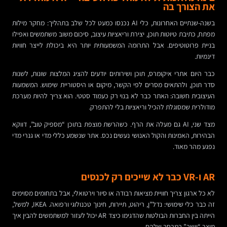
את הצורך בה
בשנה-שנתיים האחרונות, כלי AI נכנסו כמעט לכל שלב בתהליך: מחקר מילות
מפתח, כתיבת טיוטות תוכן, יצירת וריאציות עיצוב, סיכום משוב משתמשים ואפילו
בניית פרוטוטיפים. אבל התרומה המשמעותית יותר היא ביכולת לייצר חוויות
דינמיות.
כבר היום אתרי איקומרס, תוכן ושירותים יודעים להציג המלצות שונות, לשנות
סדר תוכן, ולהתאים מסרים לפי הקשר, מיקום או היסטוריית שימוש. המשמעות
העיצובית חשובה: האתר כבר לא בנוי רק כעמוד סטטי. הוא צריך להיות מערכת
מודולרית שמסוגלת להכיל וריאציות בלי להתפרק.
מצד שני, AI גם מעלה את הרף. כשהרשת מוצפת בתוכן “מספיק טוב”, דווקא
הבהירות, האמינות והקול האנושי נעשים נכס. אתר שנשמע כללי מדי או גנרי מדי
נפגע מהר מאוד.
AR ו-VR כבר לא שייכים רק לכנסים
לא כל ארגון צריך חוויית מציאות רבודה או סיור וירטואלי, אבל בתחומים מסוימים
זה כבר כלי שימושי: נדל”ן, ריהוט, תיירות, חינוך טכנולוגי ורפואה. IKEA, למשל,
הייתה בין החברות הבולטות שהדגימו כיצד AR יכול לעזור למשתמשים להבין איך
מוצר “יושב” במרחב שלהם.