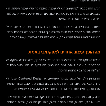
להישאר או לעבור הלאה.
הנתון הזה מסביר למה עיצוב הוא לא שכבת קוסמטיקה אלא שכבת תפקוד. הוא
קובע אם המשתמש ירגיש בשליטה או אבוד, אם המותג ייתפס כאמין או מאולתר,
ואם המידע ייראה מסודר או מעמיס.
באתרים ארגוניים, אתרי שירות, פורטלי ידע ומערכות מוצר, ההשפעה אפילו
חריפה יותר. משתמש שלא מוצא תשובה תוך שניות ספורות לא בהכרח יתלונן.
הוא פשוט ינטוש, יפנה לערוץ אחר, או גרוע מזה, יסיק שהארגון עצמו מסורבל.
מה הופך עיצוב אתרים לאפקטיבי באמת
הבשורה המקצועית ברורה: עיצוב טוב מתחיל לא במסך, אלא בהבנה עמוקה של
המשתמש. מי נכנס לאתר, למה הוא הגיע, מה דחוף לו, מה ייחשב מבחינתו
הצלחה, ואיפה צפוי להופיע החיכוך.
זה בדיוק הלב של עיצוב ממוקד משתמש, או User-Centered Design. לא
טרנד, אלא שיטת עבודה. הרעיון פשוט: במקום לבנות אתר סביב הנחות פנימיות
של הארגון, בונים אותו סביב הצרכים האמיתיים של האנשים שישתמשו בו.
בפועל, זה אומר מחקר. לאו דווקא מחקר כבד ויקר, אלא עבודה מסודרת: ניתוח
נתוני שימוש, ראיונות, מיפוי מסעות לקוח, זיהוי נקודות כאב, ובניית פרסונות.