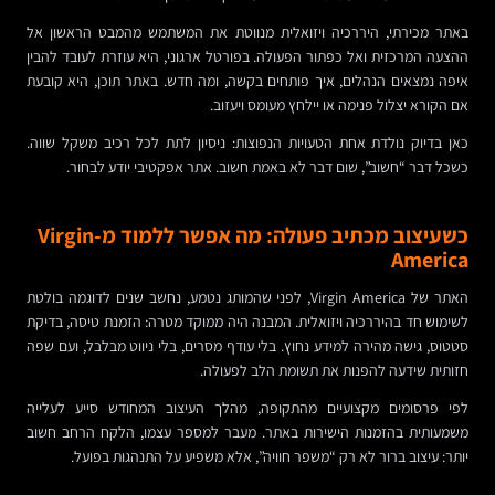
באתר מכירתי, היררכיה ויזואלית מנווטת את המשתמש מהמבט הראשון אל
ההצעה המרכזית ואל כפתור הפעולה. בפורטל ארגוני, היא עוזרת לעובד להבין
איפה נמצאים הנהלים, איך פותחים בקשה, ומה חדש. באתר תוכן, היא קובעת
אם הקורא יצלול פנימה או יילחץ מעומס ויעזוב.
כאן בדיוק נולדת אחת הטעויות הנפוצות: ניסיון לתת לכל רכיב משקל שווה.
כשכל דבר “חשוב”, שום דבר לא באמת חשוב. אתר אפקטיבי יודע לבחור.
כשעיצוב מכתיב פעולה: מה אפשר ללמוד מ-Virgin
America
האתר של Virgin America, לפני שהמותג נטמע, נחשב שנים לדוגמה בולטת
לשימוש חד בהיררכיה ויזואלית. המבנה היה ממוקד מטרה: הזמנת טיסה, בדיקת
סטטוס, גישה מהירה למידע נחוץ. בלי עודף מסרים, בלי ניווט מבלבל, ועם שפה
חזותית שידעה להפנות את תשומת הלב לפעולה.
לפי פרסומים מקצועיים מהתקופה, מהלך העיצוב המחודש סייע לעלייה
משמעותית בהזמנות הישירות באתר. מעבר למספר עצמו, הלקח הרחב חשוב
יותר: עיצוב ברור לא רק “משפר חוויה”, אלא משפיע על התנהגות בפועל.