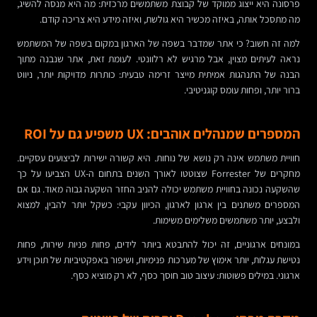
פרסונה היא ייצוג ממוקד של קבוצת משתמשים מרכזית: מה היא מנסה להשיג,
מה מתסכל אותה, באיזה מכשיר היא גולשת, ואיזה מידע היא צריכה קודם.
למה זה חשוב? כי אתר שמדבר בשפה של הארגון במקום בשפה של המשתמש
נראה לעיתים מצוין, אבל מרגיש לא רלוונטי. לעומת זאת, אתר שנבנה מתוך
הבנה של התנהגות אמיתית מייצר זרימה טבעית: כותרות מדויקות יותר, ניווט
ברור יותר, ופחות עומס קוגניטיבי.
המספרים שמנהלים אוהבים: UX משפיע גם על ROI
חוויית משתמש אינה רק נושא של נוחות. היא קשורה ישירות לביצועים עסקיים.
מחקרים של Forrester שצוטטו לאורך השנים בתחום ה-UX הצביעו על כך
שהשקעה נכונה בחוויית משתמש יכולה להניב החזר השקעה גבוה מאוד. גם אם
המספרים משתנים בין ארגון לארגון, הכיוון עקבי: כשקל יותר להבין, למצוא
ולבצע, יותר משתמשים משלימים משימות.
במונחים ארגוניים, זה יכול להתבטא ביותר לידים, פחות פניות שירות, פחות
נטישת עגלות, יותר אימוץ של מערכות פנימיות, ושיפור באפקטיביות של תוכן וידע
ארגוני. במילים פשוטות: עיצוב טוב חוסך כסף, לא רק מוציא כסף.