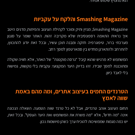
הוא מחמיץ שימוש אמיתי.
Smashing Magazine והלקח על עקביות
Smashing Magazine, מגזין ותיק ומוכר לקהילת העיצוב והפיתוח, מדגים היטב
איך נראית התאמה רספונסיבית שלא מקריבה זהות. האתר שומר על סגנון
מערכתי ברור, טיפוגרפיה חזקה ומבנה תוכן עשיר, ובכל זאת יודע להתכווץ,
להתרחב ולהתארגן מחדש בין סמארטפון למסך רחב.
המשתמש לא מרגיש שהוא קיבל “גרסה מוקטנת” של האתר, אלא חוויה שקולה
ומתוכננת למסך שבידו. זהו בדיוק היעד המקצועי: עקביות בלי נוקשות, גמישות
בלי לאבד כיוון.
הטרנדים החמים בעיצוב אתרים, ומה מהם באמת
שווה לאמץ
תחום העיצוב אוהב טרנדים, אבל לא כל טרנד שווה הטמעה. השאלה הנכונה
אינה “מה חדש”, אלא “מה משרת את המשתמש ואת היעד העסקי”. ובכל זאת,
יש כמה מגמות שממשיכות להוכיח ערך כשהן מיושמות נכון.