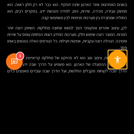
בשנים האחרונות אתר הארגון שינה תפקיד. הוא כבר לא רק חלון ראווה. הוא
ממשק עבודה, מכירה, שירות, גיוס, למידה והנגשת ידע. במקרים רבים, הוא
החוליה שמחברת בין מערכות פנימיות לבין משתמשי קצה.
לכן, עיצוב אתרים אפקטיבי הפך לנושא שחוצה מחלקות. השיווק רוצה יותר
המרות. המוצר רוצה שימוש חלק. מערכות המידע רוצות הפחתת עומס על שירות
ותמיכה. הנהלה רוצה עקביות, אמינות ויעילות. כל הגורמים האלה נפגשים באותו
מסך.
1
במילים אחרות, עיצוב טוב הוא לא פרויקט של מחלקת קריאייטיב בלבד. הוא
חלק ממבנה ההפעלה של הארגון. הוא משפיע על הדרך שבה ידע זורם, על
הדרך שבה לקוחות מקבלים החלטות, ועל הדרך שבה עובדים מאמצים כלים
חדשים.
מי שעוסק ב
בניית אתרים
רואה את השינוי הזה היטב: הדרישה היום אינה רק
“לבנות אתר”, אלא לייצר מערכת דיגיטלית שקל להבין, לנהל, לעדכן ולמדוד. זה
כבר משחק אחר.
תרחיש מהשטח: איך החלטות עיצוב משנות ביצועים
דמיינו ארגון שמציע שירות מקצועי מורכב, למשל חברת ייעוץ, גוף ציבורי או ספק