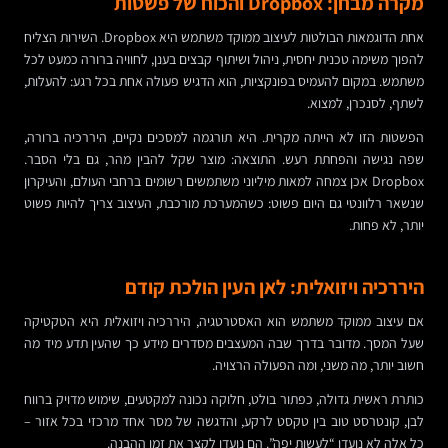
מקרה מבחן: Dropbox והכוח של פשטות
אחת הדוגמאות הבולטות לעיצוב ממוקד משתמש היא Dropbox. השירות הצליח
להפוך משימה טכנית יחסית, ניהול ושיתוף קבצים בענן, לחוויה ברורה כמעט לכל
משתמש. במקום להעמיס בפונקציות, הוא הדגיש פעולה אחת בכל רגע: להעלות,
לשתף, לסנכרן, למצוא.
הפשטות הזו לא הייתה מקרית. היא תורגמה למסכים נקיים, היררכיה ברורה,
שפה נגישה והפחתת רעש. התוצאה: מוצר שקל להבין מהר, גם בלי הסבר.
Dropbox אכן צמחה למאות מיליוני משתמשים רשומים ברחבי העולם, והעיקרון
שנשאר רלוונטי גם היום פשוט: כשהמערכת מורכבת, העיצוב צריך להיות פשוט
יותר, לא פחות.
היררכיה ויזואלית: לאן העין הולכת קודם
אם עיצוב ממוקד משתמש הוא האסטרטגיה, היררכיה ויזואלית היא הטקטיקה
שעל המסך. מדובר בדרך שבה המעצבים מסדרים מידע כך שהעין תדע מיד מה
חשוב יותר, מה משני, ומה הפעולה הרצויה.
כותרת ראשית גדולה, כפתור בולט, חלוקה נכונה למקטעים, שימוש מדויק ברווח
לבן, קונטרסט טוב בין טקסט לרקע, והדגשה של מסר אחד מרכזי בכל אזור –
כל אלה לא נועדו “לעשות יפה”. הם נועדו לקצר את זמן ההבנה.