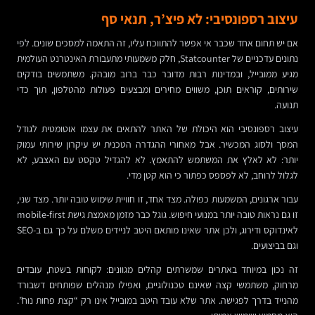
עיצוב רספונסיבי: לא פיצ’ר, תנאי סף
אם יש תחום אחד שכבר אי אפשר להתווכח עליו, זה התאמה למסכים שונים. לפי
נתונים עדכניים של Statcounter, חלק משמעותי מתעבורת האינטרנט העולמית
מגיע ממובייל, ובמדינות רבות מדובר כבר ברוב מובהק. משתמשים בודקים
שירותים, קוראים תוכן, משווים מחירים ומבצעים פעולות מהטלפון, תוך כדי
תנועה.
עיצוב רספונסיבי הוא היכולת של האתר להתאים את עצמו אוטומטית לגודל
המסך ולסוג המכשיר. אבל מאחורי ההגדרה הטכנית יש עיקרון שירותי עמוק
יותר: לא לאלץ את המשתמש להתאמץ. לא להגדיל טקסט עם האצבע, לא
לגלול לרוחב, לא לפספס כפתור כי הוא קטן מדי.
עבור ארגונים, המשמעות כפולה. מצד אחד, זו חוויית שימוש טובה יותר. מצד שני,
זו גם נראות טובה יותר במנועי חיפוש. גוגל כבר מזמן מאמצת גישת mobile-first
לאינדוקס ודירוג, ולכן אתר שאינו מותאם היטב לניידים משלם על כך גם ב-SEO
וגם בביצועים.
זה נכון במיוחד באתרים שמשרתים קהלים מגוונים: לקוחות בשטח, עובדים
מרחוק, משתמשי קצה שאינם טכנולוגיים, ואפילו מנהלים שפותחים דשבורד
מהנייד בדרך לפגישה. אתר שלא עובד היטב במובייל אינו רק “קצת פחות נוח”.