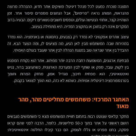
הסצנה מוכרת כמעט לכל מנהל דיגיטל: משיקים אתר חדש, ההנהלה מרוצה
מהנראות, המותג נראה “פרימיום”, אבל הנתונים מספרים סיפור אחר. זמן
השהייה קצר, אחוזי הנטישה עולים, וטפסים חשובים נשארים ריקים. הבעיה ברוב
המקרים אינה רק בתוכן או בתקציב המדיה. היא מתחילה בעיצוב.
עיצוב אתרים אפקטיבי לא נמדד רק בצבעים, בתמונות או באנימציה. הוא נמדד
במהירות שבה המשתמש מבין לאן הגיע, מה מציעים לו, ומה הצעד הבא. זה
ההבדל בין אתר שנראה טוב במצגת הנהלה לבין אתר שעובד בעולם האמיתי.
מבחינת ארגונים, המשמעות רחבה הרבה יותר ממיתוג. אתר הוא נקודת המפגש
בין לקוח, עובד, ספק או שותף לבין המערכת הארגונית. כשהעיצוב ברור, נגיש
ואינטואיטיבי, הוא מפחית חיכוך, מגדיל אמון, מחזק המרות ותומך
בטרנספורמציה דיגיטלית אמיתית. כשהוא לא כזה, הוא הופך לצוואר בקבוק.
האתגר המרכזי: משתמשים מחליטים מהר, מהר
מאוד
מחקר קלאסי שצוטט רבות בתחום חוויית המשתמש מצא כי משתמשים מגבשים
רושם ראשוני על אתר בתוך כ-50 מילישניות. כלומר, הרבה לפני שהם קראו
פסקה, בחנו מפרט או גללו לעומק, הם כבר קיבלו החלטה אינטואיטיבית: