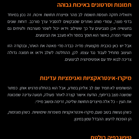
תמונות וסרטונים באיכות גבוהה
ויזואליה חזקה תופסת תשומת לב מהר ומייצרת תחושת איכות. זה נכון במיוחד
בדפי מוצר, עמודי מותג ואתרים שמבקשים להסביר ערך מורכב. דוחות שונים
בתעשייה אכן מצביעים על כך ששילוב וידאו יכול לשפר מעורבות ולעיתים גם
שיעורי המרה, כאשר הוא תומך במסר ולא מעכב את הביצועים.
אבל יש כאן כוכבית מקצועית: מדיה כבדה מדי מאטה את האתר, ובנקודה הזו
העיצוב מתחיל לעבוד נגד עצמו. לכן, ההחלטה לשלב וידאו או תמונה גדולה
צריכה לבוא יחד עם אופטימיזציה לביצועים.
מיקרו-אינטראקציות ואנימציות עדינות
המשתמש לא תמיד שם לב אליהן במודע, אבל הוא בהחלט מרגיש אותן. כפתור
שמשנה מצב בריחוף, הודעת אישור קצרה לאחר פעולה, תנועה עדינה שמכוונת
את העין – כל אלה מייצרים תחושת שליטה, זרימה ומשוב מיידי.
כשהן נעשות בטוב טעם, מיקרו-אינטראקציות משפרות שימושיות. כשהן מוגזמות,
הן הופכות לרעש. ההבדל טמון במינון.
טיפוגרפיה בולטת