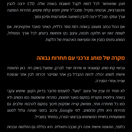
תוכן שמאפשר לכל דמות לקבל תשובות בשפה שלה. CTO ירצה להבין
אינטגרציות, אבטחה וסקייל. סמנכ”ל שיווק יחפש קלות שימוש, מהירות הטמעה
וערך עסקי. מנכ”ל ירצה להבין השפעה אסטרטגית וסיכון נמוך.
אם הכול נכתב ומעוצב באותה רמת מסר כללית, האתר מאבד אפקטיביות. אם
לעומת זאת יש חלוקה חכמה, עיצוב נקי ותחושת ביטחון לכל אורך המסלול,
המותג נתפס כמבין את המציאות הארגונית של הלקוח.
מקרה של מותג צרכני עם תחרות גבוהה
עכשיו קחו מותג קמעונאי או שירות ישיר לצרכן, שפועל בשוק רווי. כאן התאמה
אישית למותג יכולה להיות ההבדל בין אתר שמייצר זכירות לבין אתר שנשכח
שנייה אחרי הסגירה.
לא תמיד זה עניין של עיצוב “נועז”. לפעמים מדובר בדיוק הקטן: שימוש עקבי
בשפה צילומית מקורית במקום מאגר תמונות, כותרות שנשמעות כמו המותג ולא
כמו כל מתחרה אחר, וממשק קנייה שמקטין חיכוך במקום להרבות שלבים. גם
מהירות היא חלק מהמותג. לפי Google, עיכוב בזמני טעינה עלול לפגוע
משמעותית בחוויית המשתמש ובביצועי המרה, במיוחד במובייל.
כלומר, התאמה אישית אינה רק שכבה ויזואלית. היא כוללת גם החלטות טכניות