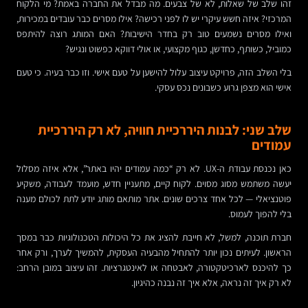
זהו שלב של שאלות, לא של צבעים. מה מבדל את החברה באמת? מי הלקוח
המרכזי? איזה חשש עיקרי יש לו לפני רכישה? אילו מסרים כבר עובדים במכירות,
ואילו מסרים נשמעים טוב רק בחדר הישיבות? האם המותג רוצה להיתפס
כמוביל, כשותף, כחדשן, כגוף מקצועי, או אולי דווקא כפשוט ונגיש?
בלי השלב הזה, פרויקט עיצוב עלול להישען על טעם אישי. וזו כבר בעיה. כי טעם
אישי הוא מצפן גרוע כשבונים נכס עסקי.
שלב שני: לבנות היררכיית חוויה, לא רק היררכיית
עמודים
כאן נכנסת עבודת ה-UX. לא רק “כמה עמודים יהיו באתר”, אלא איזה מסלול
יעשה משתמש מסוג מסוים. לקוח קיים, מתעניין חדש, מועמד לעבודה, משקיע
פוטנציאלי — לכל אחד צרכים שונים. אתר מותאם מותג יודע לתת לכולם מענה
בלי להפוך לעמוס.
חברת תוכנה, למשל, לא חייבת להציג את כל היכולות הטכנולוגיות כבר במסך
הראשון. לעיתים נכון יותר להתחיל מהבעיה העסקית, להמשיך לערך, ורק אחר
כך להיכנס לארכיטקטורה, לאבטחה או לאינטגרציות. זהו עיצוב במובן הרחב:
לא רק איך זה נראה, אלא איך זה נבנה כהיגיון.