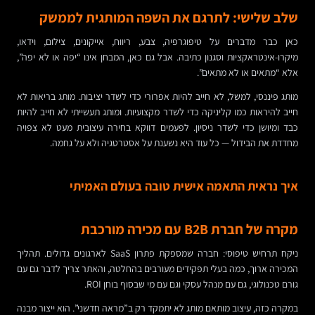
שלב שלישי: לתרגם את השפה המותגית לממשק
כאן כבר מדברים על טיפוגרפיה, צבע, ריווח, אייקונים, צילום, וידאו,
מיקרו-אינטראקציות וסגנון כתיבה. אבל גם כאן, המבחן אינו “יפה או לא יפה”,
אלא “מתאים או לא מתאים”.
מותג פיננסי, למשל, לא חייב להיות אפרורי כדי לשדר יציבות. מותג בריאות לא
חייב להיראות כמו קליניקה כדי לשדר מקצועיות. ומותג תעשייתי לא חייב להיות
כבד ומיושן כדי לשדר ניסיון. לפעמים דווקא בחירה עיצובית מעט לא צפויה
מחדדת את הבידול — כל עוד היא נשענת על אסטרטגיה ולא על גחמה.
איך נראית התאמה אישית טובה בעולם האמיתי
מקרה של חברת B2B עם מכירה מורכבת
ניקח תרחיש טיפוסי: חברה שמספקת פתרון SaaS לארגונים גדולים. תהליך
המכירה ארוך, כמה בעלי תפקידים מעורבים בהחלטה, והאתר צריך לדבר גם עם
גורם טכנולוגי, גם עם מנהל עסקי וגם עם מי שבסוף בוחן ROI.
במקרה כזה, עיצוב מותאם מותג לא יתמקד רק ב”מראה חדשני”. הוא ייצור מבנה