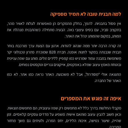
למה תבנית טובה לא תמיד מספיקה
אין פסול בתבניות. להפך, בחלק מהמקרים הן מאפשרות לעלות לאוויר מהר,
בתקציב סביר, עם בסיס עיצובי נאה. הבעיה מתחילה כשהתבנית מנהלת את
המותג, במקום שהמותג ינהל את האתר.
זה קורה הרבה יותר ממה שנהוג להודות. ארגון עם הצעת ערך מורכבת בוחר
תבנית שנבנתה במקור לחנות אופנה. חברת B2B שמוכרת פתרון טכנולוגי יקר
משתמשת במבנה עמוד שמרגיש כמו קמפיין ללידים זולים. מותג עם שפה עניינית
ובוטחת מאמץ עיצוב שמלא באפקטים, אייקונים גנריים וטקסטים נפוחים.
התוצאה אולי “מסודרת”, אבל לא משכנעת. האתר נראה כמו אתר. לא כמו
האתר של החברה.
איפה זה פוגש את המספרים
מקבלי החלטות בדרך כלל לא מחפשים רק שפה עיצובית; הם מחפשים תוצאות.
וכאן חשוב להבין: עיצוב מותאם אישית משפיע על מדדים עסקיים קלאסיים. זמן
שהייה, שיעור נטישה, איכות הלידים, יחס המרה, ולעיתים גם משך מחזור
המכירה.