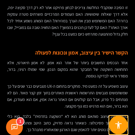
זו הסיבה שמקבלי החלטות צריכים לבחון פרויקט אתר לא רק דרך סקיצה יפה,
אלא דרך שאלות שימושיות: האם העמודים המרכזיים משרתים מטרה עסקית
ברורה? האם המשתמש מבין את הערך במהירות? האם המותג נשמע אחיד לכל
אורך האתר? האם קל לעדכן תכנים בהמשך? האם החוויה טובה גם במובייל, שבו
חלק גדול מהתנועה מתרחש כיום כמעט בכל ענף?
הקשר הישיר בין עיצוב, אמון ונכונות לפעולה
אחד הנכסים החשובים ביותר של אתר הוא אמון. לא אמון תיאורטי, אלא
התחושה השקטה של המבקר שהוא במקום הנכון. שמי שמולו רציני, ברור,
מסודר וראוי לבדיקה נוספת.
עיצוב משפיע על זה כמעט מיד. מחקרים בתחום ה-UX מצביעים כבר שנים על כך
שמשתמשים מגבשים התרשמות ראשונית מאתרים בתוך זמן קצר מאוד. הם לא
מנתחים כל פרט, אבל הם קולטים אם האתר נראה אמין, אם הוא מעודכן, אם
הוא ברור, ואם הוא מרגיש כמו גוף מקצועי.
במצב כזה, עיצוב מותאם מותג הוא לא “השקעה בתדמית” בלבד. הוא כלי
1
שמקטין חיכוך פסיכולוגי. כשאתר נראה מדויק, כתוב היטב ומתפקד בצורה
חלקה, אנשים נוטים יותר להאמין שגם הארגון שמאחוריו מתנהל כך.