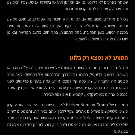
עמוסה בפרטים לא רלוונטיים. ואם הארגון מתגאה בשירות אנושי, שפת הממשק
והכתיבה לא אמורות להיות קרות ומנוכרות.
במילים אחרות, עיצוב מותאם למותג הוא חיבור בין אסטרטגיה, תוכן, ממשק
וחוויית משתמש. זהו תהליך שבו בודקים איך האישיות של העסק מתבטאת
במבנה הניווט, בטון הכתיבה, בסוג התמונות, במרווחים, בקצב הקריאה ובאופן
שבו גולש מתקדם משאלה לפעולה.
המותג לא נמצא רק בלוגו
מנהלים רבים עדיין נוטים להתייחס למותג כאל שכבת מיתוג “מעל” המוצר או
השירות. בפועל, בדיגיטל, המותג נבנה דרך ההתנהגות של הממשק. כמה מהר
מבינים מה החברה עושה. כמה קל למצוא מידע. כמה בטוחים מרגישים לפני
השארת פרטים. כמה עקבית השפה בין עמוד הבית לעמודי השירות, בין האתר
לנכסים אחרים כמו לינקדאין, קמפיינים או מצגות מכירה.
מחקרים של Nielsen Norman Group לאורך השנים הדגישו שוב ושוב עיקרון
פשוט: משתמשים מעדיפים אתרים שקל להבין אותם במהירות, והם נוטים לעזוב
כשהם נתקלים בעומס, בלבול או חוסר עקביות. המשמעות העסקית ברורה. אתר
שלא מצליח לתרגם את המותג לפשטות ולבהירות, פוגע לא רק בתדמית אלא גם
בביצועים.