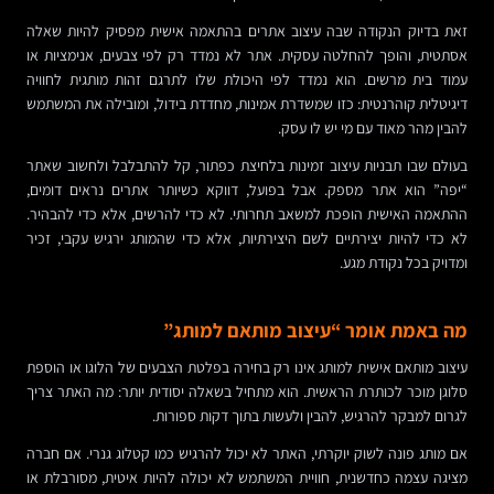
זאת בדיוק הנקודה שבה עיצוב אתרים בהתאמה אישית מפסיק להיות שאלה
אסתטית, והופך להחלטה עסקית. אתר לא נמדד רק לפי צבעים, אנימציות או
עמוד בית מרשים. הוא נמדד לפי היכולת שלו לתרגם זהות מותגית לחוויה
דיגיטלית קוהרנטית: כזו שמשדרת אמינות, מחדדת בידול, ומובילה את המשתמש
להבין מהר מאוד עם מי יש לו עסק.
בעולם שבו תבניות עיצוב זמינות בלחיצת כפתור, קל להתבלבל ולחשוב שאתר
“יפה” הוא אתר מספק. אבל בפועל, דווקא כשיותר אתרים נראים דומים,
ההתאמה האישית הופכת למשאב תחרותי. לא כדי להרשים, אלא כדי להבהיר.
לא כדי להיות יצירתיים לשם היצירתיות, אלא כדי שהמותג ירגיש עקבי, זכיר
ומדויק בכל נקודת מגע.
מה באמת אומר “עיצוב מותאם למותג”
עיצוב מותאם אישית למותג אינו רק בחירה בפלטת הצבעים של הלוגו או הוספת
סלוגן מוכר לכותרת הראשית. הוא מתחיל בשאלה יסודית יותר: מה האתר צריך
לגרום למבקר להרגיש, להבין ולעשות בתוך דקות ספורות.
אם מותג פונה לשוק יוקרתי, האתר לא יכול להרגיש כמו קטלוג גנרי. אם חברה
מציגה עצמה כחדשנית, חוויית המשתמש לא יכולה להיות איטית, מסורבלת או