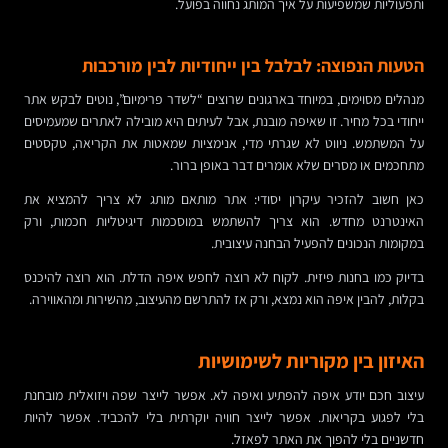
ותפעוליות שמשפיעות על איך המותג נחווה בפועל.
הטעות הנפוצה: לבלבל בין ייחודיות לבין מורכבות
מנהלים מסוימים, במיוחד בארגונים שרוצים “לשדר פרימיום”, נוטים לבקש אתר
ייחודי בכל מחיר. זו שאיפה מובנת, אבל לעיתים היא מובילה לאתרים שמעמיסים
על המשתמש. ניווט לא שגרתי מדי, אנימציות שמאטות את הקריאה, טקסטים
מתחכמים או מסרים שלא אומרים דבר באופן ברור.
כאן חשוב להזכיר עיקרון יסודי: אתר מותאם מותג לא צריך להמציא את
האינטרנט מחדש. הוא צריך להשתמש במוסכמות דיגיטליות חכמות, ורק
במקומות הנכונים להפעיל הבחנה עיצובית.
בדיוק כמו בחנות פיזית. לקוח לא רוצה לחפש איפה הדלת. הוא רוצה להיכנס
בקלות, להבין איפה הוא נמצא, ורק אז להתרשם מהעיצוב, מהשירות ומהאווירה.
האיזון בין מקוריות לשימושיות
עיצוב חכם יודע איפה להפתיע ואיפה לא. אפשר לייצר שפה ויזואלית מובחנת
בלי לפגוע בקריאות. אפשר לייצר חוויה יוקרתית בלי להכביד. אפשר להיות
חדשניים בלי להפוך את האתר לפאזל.