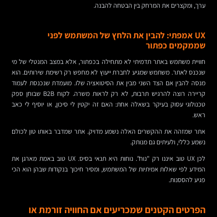
ערך, ומקצרים את המרחק בין הבטחה להבנה.
UX אמפתי: להבין את הלחץ של המשתמש לפני
שממקמים כפתור
חוויית משתמש באתר תדמיתי לא מתחילה בכפתור, אלא במצב המנטלי של מי
שנכנס לאתר. משתמש שמגיע לחברת ייעוץ לא מחפש רק רשימת שירותים. הוא
מנסה להבין אם הצד השני מבין את הסיטואציה שלו. מועמדת שנכנסת לעמוד
קריירה רוצה להרגיש תרבות, לא רק לראות משרה. לקוח B2B שבוחן ספק
טכנולוגי עסוק בעיקר בשאלה אחת: האם זה יקטין לי סיכון, או יוסיף לי כאב
ראש.
אתר שמזהה את ההקשרים האלה נשמע מדויק. אתר שמדבר באותו טון לכולם
נשמע כללי, ולעיתים גם מנותק.
לכן UX טוב איננו רק "נוח". נוחות היא תנאי בסיס. UX טוב באמת מארגן את
המידע לפי שאלות אמיתיות של המשתמש, ומסיר חיכוך בנקודות שבהן הוא הכי
פגיע להססנות.
הפרטים הקטנים שמכריעים אם החוויה זורמת או