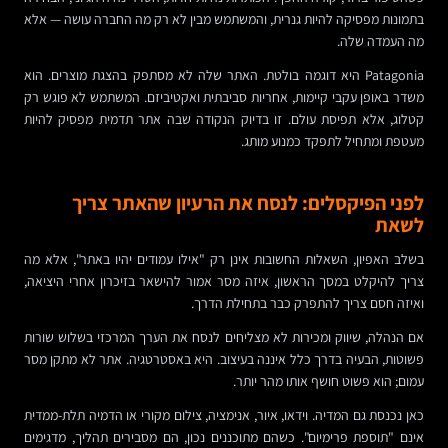
בתמונות מפסיקה להיות גנרית, והמשתמש מבין לא רק מה החברה עושה — אלא
מה העמדה שלה.
Patagonia היא דוגמה בולטת. האתר שלה לא מסתפק בהצגת מוצרים. הוא
משדר באופן עקבי קיימות, אחריות סביבתית ואקטיביזם. המשתמש לא פוגש רק
קטלוג, אלא תפיסת עולם. זו בדיוק הנקודה שבה אתר תדמית מפסיק להיות
מעטפת ומתחיל לתפקד כמנוע מותג.
לפני הפיקסלים: לנסח את הרעיון שהאתר צריך
לשאת
בשלב האפיון, השאלות החשובות אינן רק "אילו עמודים יהיו באתר", אלא מה
צריך להיקלט במסך הראשון, איזה מסר אמור להישאר בזיכרון אחרי היציאה,
ואיזה חסם צריך להתפרק כבר בתחילת הדרך.
אם הנהלה, שיווק ומכירות לא מצליחים לנסח את הערך המרכזי בשלוש שורות
פשוטות, הבעיה בדרך כלל איננה בעיצוב. היא באסטרטגיה. אתר לא מתקן מסר
עמום; הוא פשוט חושף אותו מהר יותר.
כאן נכנסת גם המדיה. וידאו, איור, אנימציה, צילום מקורי או הדמיה תלת-ממדית
אינם "תוספת פרימיום". כשהם מתוכננים נכון, הם מסבירים תהליך, מדגימים