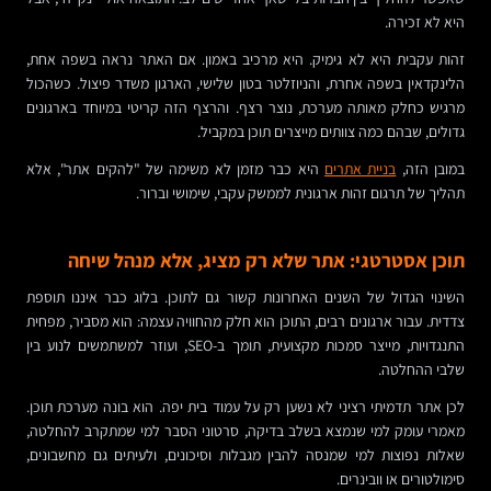
היא לא זכירה.
זהות עקבית היא לא גימיק. היא מרכיב באמון. אם האתר נראה בשפה אחת,
הלינקדאין בשפה אחרת, והניוזלטר בטון שלישי, הארגון משדר פיצול. כשהכול
מרגיש כחלק מאותה מערכת, נוצר רצף. והרצף הזה קריטי במיוחד בארגונים
גדולים, שבהם כמה צוותים מייצרים תוכן במקביל.
במובן הזה,
בניית אתרים
היא כבר מזמן לא משימה של "להקים אתר", אלא
תהליך של תרגום זהות ארגונית לממשק עקבי, שימושי וברור.
תוכן אסטרטגי: אתר שלא רק מציג, אלא מנהל שיחה
השינוי הגדול של השנים האחרונות קשור גם לתוכן. בלוג כבר איננו תוספת
צדדית. עבור ארגונים רבים, התוכן הוא חלק מהחוויה עצמה: הוא מסביר, מפחית
התנגדויות, מייצר סמכות מקצועית, תומך ב-SEO, ועוזר למשתמשים לנוע בין
שלבי ההחלטה.
לכן אתר תדמיתי רציני לא נשען רק על עמוד בית יפה. הוא בונה מערכת תוכן.
מאמרי עומק למי שנמצא בשלב בדיקה, סרטוני הסבר למי שמתקרב להחלטה,
שאלות נפוצות למי שמנסה להבין מגבלות וסיכונים, ולעיתים גם מחשבונים,
סימולטורים או וובינרים.