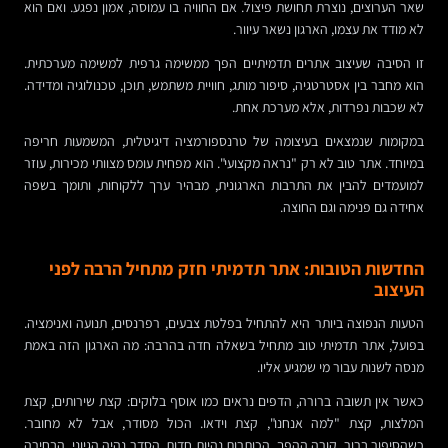
שאר הערוצים, נוצרת תחושת פיצול. אם החוויה בו עמוסה, אמון נפגע. ואם הוא
לא מודד את עצמו, הארגון נשאר עיוור.
זו הסיבה שעיצוב אתרים תדמיתיים הפך ממשימה גרפית למשימה מערכתית.
הוא מחבר בין אסטרטגיה, סיפור מותג, חוויית משתמש, תוכן, טכנולוגיה ומדידה.
לא שכבות נפרדות, אלא מערכת אחת.
במקומות שנמצאים בעיצומה של טרנספורמציה דיגיטלית, המשמעות חריפה
במיוחד. אתר טוב לא רק "נראה מקצועי". הוא מפחית עומס מצוותי מכירות, עוזר
למועמדים להבין את התרבות הארגונית, מבהיר ערך ללקוחות, ותומך בשפה
אחידה גם פנימה וגם החוצה.
החדשות הטובות: אתר תדמיתי חזק מתחיל הרבה לפני
העיצוב
הטעות הנפוצה ביותר היא להתחיל בפלטת צבעים, רפרנסים, תנועה ואנימציה.
בפועל, אתר תדמיתי טוב מתחיל בשאלה חדה בהרבה: מה הארגון הזה באמת
מנסה לשנות עבור מי שמגיע אליו.
כאשר אין תשובה ברורה, הדפים נראים כמו אוסף בלוקים: קצת שירותים, קצת
המלצות, קצת "למה אנחנו", קצת וידאו. הכול מסודר, אבל לא מחובר.
כשהסיפור ברור, קורה ההפך. הכותרות נהיות חדות, הסדר נהיה הגיוני, הבחירה