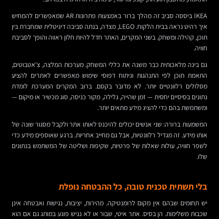
IKEA ביססה סביב זה מהלך ברור באמצעות פתרונות AR שמאפשרים להמחיש
איך רהיט נראה בבית הלקוח. LEGO, מצדה, בנתה סביבה דיגיטלית שמחברת בין
תוכן, קהילה ומשחק. בשני המקרים, האתר חדל להיות חלון ראווה והופך לסביבת
חוויה.
גם בינה מלאכותית כבר משנה את כללי המשחק. מערכות המלצה, צ'אטבוטים,
התאמת תוכן לפי התנהגות וניתוח דפוסי שימוש מאפשרים לאתרים להציע
מסלולים רלוונטיים יותר. לא מדובר בקסם. ברוב המקרים המערכת לומדת
נתונים בסיסיים יחסית — זמן שהייה, גלילה, מקור כניסה, סוג מכשיר או מיקום —
ומשתמשת בהם כדי להציג מידע מתאים יותר.
המשמעות ברורה: שני אנשים יכולים להיכנס לאותו אתר ולקבל מסגור שונה של
אותו מידע. זה מגדיל רלוונטיות, אבל גם מחייב אחריות. ברגע שאוספים מידע כדי
לשפר חוויה, עולות שאלות של פרטיות, שקיפות ושליטה של המשתמש בנתונים
שלו.
בלי תשתית טכנית טובה, כל ההבטחה נופלת
יש תחומים שבהם אין מקום לרומנטיקה. מהירות, יציבות, נגישות ואבטחה אינן
שכבות משלימות. הן בסיס. אתר איטי, שבור או לא נגיש פוגע במותג גם אם הוא