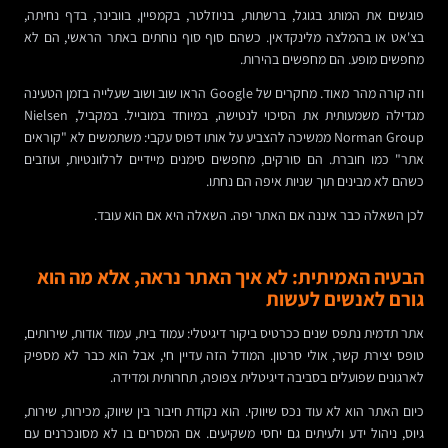
פוגשים את המותג בגוגל, ברשתות, בניוזלטר, בקמפיין, בוובינר, בדף נחיתה,
בצ'אט או בהמלצה מלינקדאין. כשהם סוף סוף נוחתים באתר הראשי, הם לא
מחפשים מופע. הם מחפשים בהירות.
וזה קורה מהר מאוד. מחקרים של Google הראו שוב ושוב שעלייה בזמן הטעינה
מגדילה משמעותית את הסיכוי לנטישה, במיוחד במובייל. במקביל, Nielsen
Norman Group ממשיכה להצביע על אותו דפוס עקבי: משתמשים לא "קוראים
אתר" כמו חוברת. הם סורקים, מחפשים סימנים מיידיים לרלוונטיות, ועוזבים
כשהם לא מבינים תוך שניות איפה הם נחתו.
לכן השאלה כבר איננה אם האתר יפה. השאלה היא אם הוא עובד.
הבעיה האמיתית: לא איך האתר נראה, אלא מה הוא
גורם לאנשים לעשות
אתר תדמית נתפס שנים ככרטיס ביקור דיגיטלי: עמוד בית, עמוד אודות, שירותים,
טופס יצירת קשר, אולי סרטון. המודל הזה עדיין חי, אבל הוא כבר לא מספיק
לארגונים שפועלים בסביבה דיגיטלית צפופה, תחרותית ומדידה.
כיום האתר הוא לא עוד נכס שיווקי. הוא נקודת חיבור בין שיווק, מכירות, שירות,
גיוס, ניהול ידע ולעיתים גם יחסי משקיעים. אם המסרים בו לא מסונכרנים עם