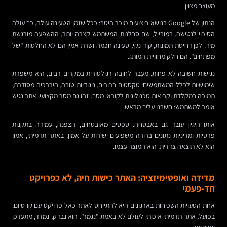
מעוצב מצוין.
הנתון של Google בנושא ביצועים מוכר היטב: ככל שזמן הטעינה עולה, כך עולה
הסיכוי לנטישה. במובייל, שם סבלנות המשתמש קצרה יותר, ההשפעה מורגשת
מיד. לכן דחיסת תמונות, קוד נקי, טעינה חכמה ושרת אמין הם לא החלטות "של
מפתחים". הם חלק מחוויית המותג.
נגישות חשובה לא פחות. מעבר לחובה רגולטורית במקרים רבים, היא משפרת
שימושיות לכלל המשתמשים: טקסטים ברורים, ניגודיות טובה, היררכיה מסודרת,
תמיכה במקלדת וקריאות טכנולוגית לקוראי מסך. זהו גם מסר מקצועי. אתר נגיש
אומר למשתמש: חשבנו עליך מראש.
אותו היגיון עובד גם באבטחה. טפסים מאובטחים, הצפנה, עמידה בתקנות
פרטיות ומדיניות נתונים ברורה משפיעים ישירות על אמון. באתר תדמיתי, אמון
הוא לא תוצאה צדדית. הוא המוצר עצמו.
מדידה ואופטימיזציה: האתר כישות חיה, לא כפרויקט
חד-פעמי
אחת הטעויות השכיחות בארגונים היא להתייחס לאתר כאל פרויקט עם קו סיום.
בפועל, אתר תדמיתי איכותי לעולם לא באמת "נגמר". הוא נבדק, נמדד, מתעדכן