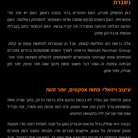
נשברת
כאן המשחק מוכרע. האם התפריט ברור במבט ראשון. האם יש יותר מדי
אפשרויות. האם הטופס מבקש שמונה שדות כשאפשר להסתפק בשלושה. האם
הודעת הצלחה מרגיעה ומסבירה מה יקרה עכשיו. האם הכפתור כתוב בעברית
אנושית או בז'רגון שיווקי.
אלה נראות כמו החלטות קטנות, אבל הן מצטברות לתחושת עומס או קלות.
Nielsen Norman Group הראתה לאורך השנים שממשקים ברורים ומוכרים
מפחיתים עומס קוגניטיבי ומאפשרים למשתמשים להשלים משימות מהר יותר.
מבחינה עסקית זה אומר דבר פשוט: פחות חיכוך שווה יותר פניות, יותר זמן
שהייה, ויותר אמון.
עיצוב ויזואלי: פחות אפקטים, יותר זהות
עיצוב תדמיתי טוב נמדד לא בכמות הרעש אלא ברמת הדיוק. בתוך שנייה אחת
המשתמש צריך להבין מהו אופי המותג, איזו רמת איכות הוא משדר, ומה מבדיל
אותו ממי שנראה לידו בתוצאות החיפוש.
הבעיה היא שחלק גדול מהאתרים עדיין נשען על שפה חזותית דומה מדי: תמונות
סטוק שחוזרות על עצמן, אייקונים מוכרים מדי, תבניות כמעט זהות ומסרים
שאפשר להחליף בין חברות בלי שאף אחד ישים לב. התוצאה אולי "נקייה", אבל