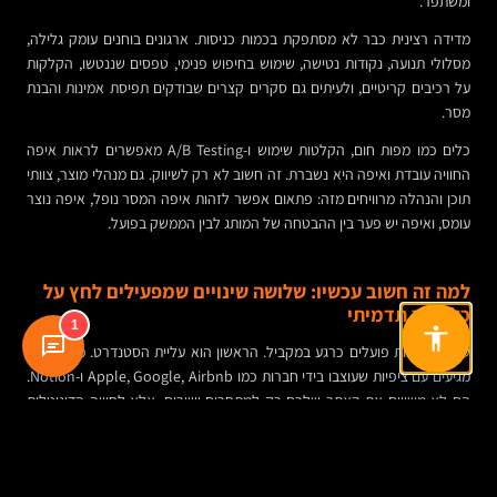
ומשתפר.
מדידה רצינית כבר לא מסתפקת בכמות כניסות. ארגונים בוחנים עומק גלילה,
מסלולי תנועה, נקודות נטישה, שימוש בחיפוש פנימי, טפסים שננטשו, הקלקות
על רכיבים קריטיים, ולעיתים גם סקרים קצרים שבודקים תפיסת אמינות והבנת
מסר.
כלים כמו מפות חום, הקלטות שימוש ו-A/B Testing מאפשרים לראות איפה
החוויה עובדת ואיפה היא נשברת. זה חשוב לא רק לשיווק. גם מנהלי מוצר, צוותי
תוכן והנהלה מרוויחים מזה: פתאום אפשר לזהות איפה המסר נופל, איפה נוצר
עומס, ואיפה יש פער בין ההבטחה של המותג לבין הממשק בפועל.
למה זה חשוב עכשיו: שלושה שינויים שמפעילים לחץ על
כל אתר תדמיתי
1
שלושה כוחות פועלים כרגע במקביל. הראשון הוא עליית הסטנדרט. משתמשים
מגיעים עם ציפיות שעוצבו בידי חברות כמו Apple, Google, Airbnb ו-Notion.
הם לא משווים את האתר שלכם רק למתחרים ישירים, אלא לחוויה הדיגיטלית
הטובה ביותר שהם מכירים.
השני הוא ריבוי הערוצים. המסר של המותג כבר לא עובר במקום אחד, ולכן
האתר חייב לתפקד כעוגן שמאחד שפה, מסרים והיגיון תפעולי.