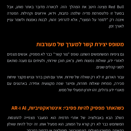
Red Bull מציגה היטב את המהלך הזה. לכאורה מדובר באתר מותג, אבל
בפועל זו פלטפורמת מדיה שלמה: כתבות, וידאו, אירועים וקהילות. המטרה
איננה רק "לספר על המוצר", אלא להרחיב זהות, לבנות נאמנות ולשמר עניין
לאורך זמן.
מטופס יצירת קשר למערך של מעורבות
גם ציפיות המשתמשים השתנו. טופס "צור קשר" כבר לא מספיק. אנשים מצפים
לאזורי ידע, שאלות נפוצות חיות, צ'אט, תוכן שירותי, ולעיתים גם מענה מותאם
לסוגי קהלים שונים.
עבור הארגון, זו לא רק שאלה של שירות. אתר עם תוכן ברור ונגיש מקצר שיחות
מכירה, מפחית שאלות חוזרות, ומייצר שפה מקצועית אחידה. בארגונים עם
מאגרי ידע גדולים, זהו יתרון תפעולי של ממש.
כשהאתר מפסיק להיות פסיבי: אינטראקטיביות, AI ו-AR
השלב הבא באבולוציה של אתרי תדמית הוא המעבר מצפייה להתנסות.
המשתמש כבר לא רק קורא על המותג; הוא מפעיל אותו. זה יכול להיות שאלון
התאמה, מחשבון תועלות, קונפיגורטור, סימולציה או הדמיה במרחב.