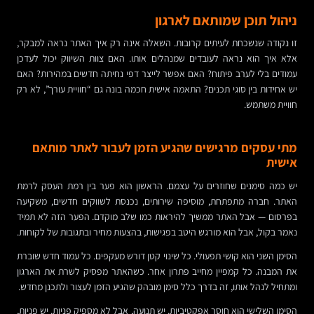
ניהול תוכן שמותאם לארגון
זו נקודה שנשכחת לעיתים קרובות. השאלה אינה רק איך האתר נראה למבקר,
אלא איך הוא נראה לעובדים שמנהלים אותו. האם צוות השיווק יכול לעדכן
עמודים בלי לערב פיתוח? האם אפשר לייצר דפי נחיתה חדשים במהירות? האם
יש אחידות בין סוגי תכנים? התאמה אישית חכמה בונה גם “חוויית עורך”, לא רק
חוויית משתמש.
מתי עסקים מרגישים שהגיע הזמן לעבור לאתר מותאם
אישית
יש כמה סימנים שחוזרים על עצמם. הראשון הוא פער בין רמת העסק לרמת
האתר. חברה מתפתחת, מוסיפה שירותים, נכנסת לשווקים חדשים, משקיעה
בפרסום — אבל האתר ממשיך להיראות כמו שלב מוקדם. הפער הזה לא תמיד
נאמר בקול, אבל הוא מורגש היטב בפגישות, בהצעות מחיר ובתגובות של לקוחות.
הסימן השני הוא קושי תפעולי. כל שינוי קטן דורש מעקפים. כל עמוד חדש שוברת
את המבנה. כל קמפיין מחייב פתרון אחר. כשהאתר מפסיק לשרת את הארגון
ומתחיל לנהל אותו, זה בדרך כלל סימן מובהק שהגיע הזמן לעצור ולתכנן מחדש.
הסימן השלישי הוא חוסר אפקטיביות. יש תנועה, אבל לא מספיק פניות. יש פניות,