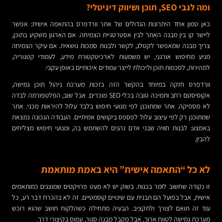
ומה לגבי SEO, תוכן ושיווק דיגיטלי?
כאן טמון אחד היתרונות הגדולים של אתר וורדפרס בהתאמה אישית: אפשר
ליישר קו בין מבנה האתר לבין אסטרטגיית הצמיחה. אם הארגון משקיע בתוכן,
צריך מבנה שמאפשר לקטלג, לקשר ולבנות סמכות נושאית. אם עיקר הצמיחה
מגיע מחיפוש אורגני, יש משמעות לארכיטקטורת מידע, לעמודי קטגוריה,
למהירות, לסכמות תוכן וליכולת לייצר עמודים איכותיים באופן עקבי.
וורדפרס חזקה במיוחד בהקשר הזה בזכות מערכת ניהול תוכן גמישה,
אקוסיסטם רחב ותמיכה טובה בכלי SEO מוכרים. אבל שוב, הפלטפורמה לבדה
לא מספיקה. אתר שמתוכנן לפי מנועי חיפוש בלבד עלול להיראות מכני. אתר
שמתוכנן רק לפי עיצוב עלול לפספס ביקושים אמיתיים. העבודה הנכונה נמצאת
באמצע: לבנות חוויה שבני אדם נהנים להשתמש בה, ומנועי חיפוש מצליחים
להבין.
לא כל “התאמה אישית” היא באמת מותאמת
זו נקודה שחשוב לומר בכנות. בשוק יש לא מעט פרויקטים שמוצגים כמותאמים
אישית, אבל בפועל הם תבנית עם שינויים קוסמטיים. זה לא בהכרח דבר רע, כל
עוד זה תואם לצורך ולתקציב. הבעיה מתחילה כשהלקוח חושב שהוא רוכש
מערכת גמישה לטווח ארוך, אבל מקבל מבנה סגור, עמוס בקיצורי דרך.