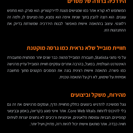
היררכיה ברורה של מסרים
המשתמש לא קורא אתר כמו שמגישים מצגת לדירקטוריון. הוא סורק. הוא מחפש
עוגנים. הוא רוצה להבין בתוך שניות איפה הוא נמצא, מה מציעים לו, ולמה זה
רלוונטי. עיצוב בהתאמה אישית מאפשר לבנות היררכיה שמשרתת בדיוק את
ההתנהגות הזו.
חוויית מובייל שלא נראית כמו גרסה מוקטנת
על פי נתוני Statista, תעבורת המובייל מהווה כבר שנים יותר ממחצית מתעבורת
האינטרנט העולמית. בפועל, בהרבה אתרים עסקיים חוויית המובייל עדיין מרגישה
כמו פשרה. התאמה אישית רצינית בונה את המסכים הקטנים מתוך מחשבה
אמיתית על שימוש, לא רק על התאמה טכנית.
מהירות, משקל וביצועים
גוגל ממשיכה להדגיש ביצועים כחלק מחוויית הדף, ועסקים מרגישים את זה גם
בלי להיכנס לדוחות Core Web Vitals. אתר איטי פוגע בקריאה, באמון ובביצועי
קמפיינים. תבניות עמוסות פלאגינים, אנימציות ורכיבים לא נחוצים יוצרות לעיתים
חוויה כבדה. אתר מותאם אישית יכול להיות רזה, מדויק ויעיל יותר.