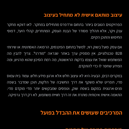
עיצוב מותאם אישית לא מתחיל בעיצוב
הפרויקטים הטובים ביותר בתחום וורדפרס מתחילים במחקר. לאו דווקא מחקר
ענק ויקר, אלא תהליך מסודר של הבנת העסק, המתחרים, קהלי היעד, דפוסי
החיפוש והתוכן הקיים.
אם עסק פועל בשוק רווי, למשל בתחום הפיננסים, הרפואה האסתטית או שירותי
B2B טכנולוגיים, אין מספיק ערך באתר שנראה “מודרני”. צריך להבין מה
המשתמש שואל את עצמו בדקות הראשונות, מה רמת הסיכון שהוא מרגיש, ומה
המידע שחסר לו כדי להתקדם.
במקרים רבים, הבעיה היא לא עיצוב חלש אלא ארגון מידע חלש. עמוד בית עמוס
מדי, תפריט שלא משקף את דרך החשיבה של הלקוח, תוכן שמדבר בשפה
פנים-ארגונית במקום בשפת שוק, וטפסים שמבקשים יותר מדי מוקדם מדי.
התאמה אישית איכותית פותרת את זה דרך חוויית משתמש, לא רק דרך גרפיקה.
המרכיבים שעושים את ההבדל בפועל