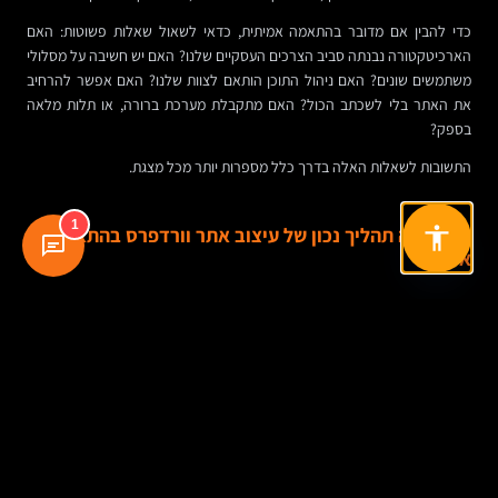
כדי להבין אם מדובר בהתאמה אמיתית, כדאי לשאול שאלות פשוטות: האם
הארכיטקטורה נבנתה סביב הצרכים העסקיים שלנו? האם יש חשיבה על מסלולי
משתמשים שונים? האם ניהול התוכן הותאם לצוות שלנו? האם אפשר להרחיב
את האתר בלי לשכתב הכול? האם מתקבלת מערכת ברורה, או תלות מלאה
בספק?
התשובות לשאלות האלה בדרך כלל מספרות יותר מכל מצגת.
1
איך נראה תהליך נכון של עיצוב אתר וורדפרס בהתאמה
אישית
1. אפיון לפני מסכים
שלב האפיון מגדיר מטרות, קהלים, היררכיית תוכן, תרחישי שימוש ויעדים מדידים.
זהו השלב שבו מבינים מה האתר צריך לעשות, לא רק איך הוא צריך להיראות.
2. חוויית משתמש לפני “וואו” ויזואלי
Wireframes, מסלולי גלישה, מיקום קריאות לפעולה, מבנה עמודים, התנהגות