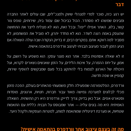
דבר
יש רגע כזה, מוכר למדי למנהלי שיווק ולמנכ"לים, שבו עולים לאתר החברה
ומבינים שמשהו לא מסתדר. הכול כביכול שם: עמוד בית, שירותים, טופס צור
קשר, בלוג. האתר אפילו “יפה”. ובכל זאת, הוא לא מצליח לייצר את התחושה
שהעסק באמת רוצה לשדר. הוא לא מחדד יתרון, לא מוביל את המשתמש, לא
מסביר למה דווקא אתם. במקרים רבים, זו בדיוק הנקודה שבה עולה השאלה אם
הגיע הזמן לעבור מעיצוב תבניתי לעיצוב וורדפרס בהתאמה אישית.
זו לא שאלה אסתטית בלבד. אתר הוא מוצר עסקי. הוא משפיע על רושם, על
אמון, על יחס ההמרה, על איכות הלידים, על הזמן שאנשים נשארים לקרוא, ועל
היכולת של הארגון לצמוח בלי להיתקע בכל פעם שמבקשים להוסיף שירות,
קמפיין או שפה חדשה.
וורדפרס, הפלטפורמה שמפעילה חלק משמעותי מהאתרים בעולם, הפכה מזמן
מכלי לבלוגים למערכת גמישה מאוד עבור חברות, חנויות, ארגונים, מוסדות
וסטארט-אפים. אבל כאן בדיוק צריך לדייק: וורדפרס היא רק התשתית. השאלה
האמיתית היא מה בונים עליה — אתר שמבוסס על תבנית כללית עם התאמות
שטחיות, או מערכת דיגיטלית שמותאמת למותג, למטרות העסקיות ולקהל היעד.
מה זה בעצם עיצוב אתר וורדפרס בהתאמה אישית?