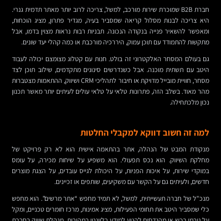
חברת B2B שמוכרת שירות מורכב, למשל, צריכה לרוב יותר מאתר תדמית גנרי.
היא צריכה לבנות מסלול קריאה שמסביר בעיה, מגדיר פתרון, מציג הוכחות,
ומאפשר להשאיר פנייה בנקודה הנכונה. תבניות רבות נראות מצוין בדמו, אבל
מתקשות להתמודד עם תוכן עמוק, היררכיה מורכבת או כמה קהלי יעד שונים.
גם בעולם המסחר האלקטרוני זה בולט. חנות עם קטלוג מצומצם יכולה לעבוד
היטב עם תשתית מוכנה. אבל כשנדרשים סינונים מתקדמים, שילוב תוכן לצד
מסחר, חוויית מובייל מדויקת או חיבור לתהליכי CRM ושיווק, ההתאמות מצטברות
מהר מאוד. בשלב הזה, פתרונות טלאי על טלאי עולים לעיתים יותר מאשר תכנון
נכון מלכתחילה.
למה זה חשוב דווקא למקבלי החלטות
מנקודת המבט של הנהלה, אתר בהתאמה אישית הוא לא רק פרויקט של
מחלקת השיווק. הוא נכס תפעולי. הוא משפיע על שיחות מכירה, על עומס
במוקדי שירות, על איכות הפניות, על היכולת לגייס עובדים, על הצגת מוצרים
חדשים, ולעיתים גם על הקשר עם משקיעים, שותפים או זכיינים.
מנכ"ל של חברה תעשייתית, למשל, לא תמיד מחפש “אתר מרשים”. הוא מחפש
כלי שמסביר היטב את תחומי הפעילות, מציג אמינות, מרכז חומרים טכניים, ומקל
על גורמי רכש או מהנדסים להגיע למידע רלוונטי במהירות. מנהלת שיווק בחברת