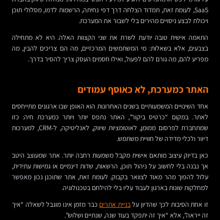
SaaS, לעומת זאת, תמדוד הצלחה דרך דפי נחיתה, הרשמות לדמו, מסלולי תוכן
ויכולת לבצע ניסויים מהירים בלי לשבור את המערכת.
התאמה אישית טובה יודעת לשרת את שני הקצוות האלה. היא לא מתחילה
בצבעים, אלא בשאלות: מי המשתמשים המרכזיים, מה הם צריכים להבין, מה
מפריע להם, מה גורם להם לפעול, ואילו חסמים העסק צריך להסיר בדרך.
האתר כמערכת, לא כאוסף עמודים
אחד השינויים המשמעותיים בשנים האחרונות הוא האופן שבו ארגונים מתייחסים
לאתר. במקום “כרטיס ביקור”, האתר נתפס יותר ויותר כמערכת חיה: כזו
שמתחברת לפרסום ממומן, לאוטומציות שיווק, לאנליטיקה, ל-CRM, למערכות
דיוור ולכלי מדידה של חוויית משתמש.
כאן בדיוק עיצוב מותאם אישית מקבל משמעות רחבה יותר. אתר שמעוצב היטב
אך נבנה בלי לחשוב על ניהול תוכן, הרשאות, שדות דינמיים או גמישות עתידית,
עלול להפוך מהר מאוד לצוואר בקבוק. לעומת זאת, אתר שתוכנן נכון מאפשר
למחלקות שונות בארגון לעבוד עליו בלי להילחם בטכנולוגיה.
זו אחת הסיבות לכך שהדיון על
בניית אתרים
כבר מזמן אינו מוגבל לשאלה “איך
זה ייראה”, אלא “איך זה יתפקד בעוד שנה, שנתיים ושלוש”.