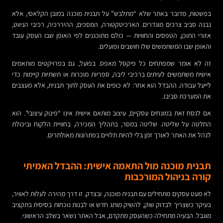
בפשטות, מדובר באתר שלא “מתלבש” על תבנית מוכנה במובן הקלאסי, אלא
נבנה סביב צרכים מוגדרים. הארכיטקטורה, המסכים, ההיררכיה, רכיבי הניווט,
אזורי התוכן, הטפסים והחוויות — כולם מתוכננים לפי האופן שבו העסק עובד
והאופן שבו המשתמשים שלו חושבים ופועלים.
זה לא אומר שמפתחים כל פיקסל מאפס. בפועל, גם בפרויקטים מותאמים
אישית משתמשים לעיתים ברכיבי ליבה, ספריות מוכרות או תשתיות קיימות כדי
לייעל עבודה. ההבדל הוא אחר: לא כופים את העסק לתוך תבנית, אלא מעצבים
את המערכת סביבו.
אם לנסח זאת במונחים עסקיים, עיצוב מותאם אישית אינו “פינוק עיצובי”. הוא
החלטה על שליטה. שליטה במסר, בתהליך המכירה, בחוויית הלקוח וביכולת
לנהל את האתר לאורך זמן בלי להיות תלויים בפתרונות מאולתרים.
תבנית מוכנה מול התאמה אישית: ההבדל האמיתי
קורה בניהול המורכבות
לא מעט עסקים מתחילים עם תבנית מוכנה, ובצדק. זו דרך מהירה לעלות לאוויר,
בעיקר כשצריך לבדוק שוק, להשיק מותג חדש או לבנות נוכחות בסיסית בתקציב
מוגבל. הבעיה מתחילה כשהעסק מתקדם, אבל האתר נשאר בשלב הראשוני.