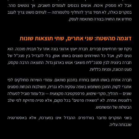
אבל לא מספיק איכות. אנשים נכנסים לעמודים חשובים, אך נוטשים מהר.
במקרים כאלה, לא תמיד צריך להחליף פלטפורמה — לעיתים פשוט צריך לעצב
מחדש את החוויה בצורה מותאמת לעסק.
דוגמה מהשטח: שני אתרים, שתי תוצאות שונות
ניקח שני תרחישים סבירים. חברת ייעוץ ארגוני בונה אתר על תבנית מוכנה. הוא
נעים לעין, אבל כל השירותים מוצגים באותו אופן, בלי להבדיל בין מנכ"ל של
חברה בינונית לבין סמנכ"לית משאבי אנוש בארגון גדול. התוצאה: הרבה טקסט,
מעט הכוונה, ופניות כלליות.
חברה אחרת באותו תחום בוחרת בתכנון מותאם. עמודי השירות מחולקים לפי
אתגרי לקוח, התוכן משתמש בשפה עסקית ולא גנרית, משולבות הוכחות מסוגים
שונים — תהליך, מקרי שימוש, פרספקטיבה מקצועית — וכל עמוד מוביל לפעולה
רלוונטית אחרת. לא “השאירו פרטים” בכל מקום, אלא פנייה מדויקת לפי שלב
הבשלות של המשתמש.
בשני המקרים מדובר בוורדפרס. ההבדל אינו במערכת, אלא באסטרטגיה
שנבנתה עליה.