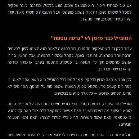
UX טוב מפחית חיכוך. הוא מצמצם עומס, מונע בלבול, ומתרגם כוונה עסקית
למסלול שימוש נעים. זה אולי נשמע מופשט, אבל התוצאה מוחשית מאוד: יותר
שיחות, יותר טפסים, יותר פגישות.
המובייל כבר מזמן לא "גרסה נוספת"
עבור חלק גדול מהעסקים הקטנים, רוב התנועה לאתר מגיעה מהטלפון. לפעמים
הרבה יותר ממחצית. זה תלוי בענף, בקהל ובמקור התנועה, אבל ההיגיון ברור:
אנשים מחפשים תוך כדי תנועה, בין פגישות, מהספה בערב, או מתוך מודעה
שראו ברשת חברתית.
לכן אתר שנראה מצוין בדסקטופ אבל מסורבל במובייל הוא פשוט אתר לא גמור.
כפתורים קטנים מדי, טקסט צפוף, תמונות שמעמיסות על המסך, תפריטים לא
נוחים, טפסים ארוכים — כל אלה פוגעים בביצועים.
מובייל טוב אינו רק התאמת גודל. הוא דורש חשיבה מחודשת על עדיפויות. מה
מופיע ראשון? מה באמת חשוב? האם אפשר להתקשר בלחיצה? האם קל להגיע
לוואטסאפ? האם עמוד השירות קריא בלי לגלול לנצח? האם זמני הטעינה
סבירים?
גוגל עצמה כבר שנים מתייחסת ברצינות לביצועי מובייל, למהירות ולשימושיות