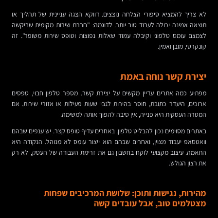
לא צריך להמציא סיפורי הצלחה נוצצים. דווקא הצגה עניינית של תהליך או
תוצאה אמינה יכולה לעבוד טוב יותר. לדוגמה: "חברת שירות מקומית שביקשה
לצמצם עומס טלפוני וקיבלה עמוד שאלות נפוצות וטופס שירות משופר". זה
קונקרטי, מובן ואמין.
יצירת קשר נוחה באמת
מפתיע כמה אתרים עדיין מקשים על יצירת קשר. מספר טלפון חבוי, טפסים
ארוכים, היעדר כתובת, חוסר בהירות לגבי שעות פעילות או אזורי שירות. אם
המטרה העסקית היא פנייה, אין סיבה להפוך אותה למשימה.
באתרים מסוימים נכון להבליט טלפון. באחרים עדיף טופס קצר. יש ענפים שבהם
וואטסאפ יעבוד מצוין, ואחרים שבהם הוא ייצור עומס לא מנוהל. הנקודה היא
התאמה. עיצוב מקצועי לוקח בחשבון גם את זרימת העבודה של העסק, לא רק
את רצון הגולש.
מהירות, נגישות ותוכן: שלושת המרכיבים שפחות
מצטלמים טוב, אבל עובדים קשה