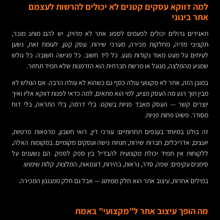
למה דווקא עסקים קטנים לא יכולים להרשות לעצמם
אתר בינוני
תאגידים גדולים יכולים לפעמים לספוג אתר לא מדויק. יש להם מותג מוכר,
תקציבי מדיה, מחלקות מכירה, מערכי שירות. עסק קטן, לעומת זאת, נשען
לעיתים על מעט מאוד נקודות מגע. כל ליד חשוב. כל פגישה חשובה. כל גולש
שמגיע מהמלצה, מגוגל או מרשת חברתית הוא הזדמנות שלא תמיד תחזור.
במובן הזה, אתר לא מקצועי עולה כסף גם כשהוא לא עולה הרבה. אם הגולש לא
מבין תוך רגע מה העסק מציע, למי הוא מתאים, למה כדאי לפנות דווקא אליו ואיך
יוצרים קשר — העסק מאבד פניות בשקט. בלי דרמה, בלי התראה, בלי דוח
מסודר. פשוט פחות פניות.
זה בולט במיוחד בענפים תחרותיים: עורכי דין, רואי חשבון, מרפאות פרטיות,
יועצים, אדריכלים, חברות שירות, חנויות נישה ועסקים מקומיים. במקומות האלה,
ללקוחות אין תמיד יכולת מקצועית להבדיל בין ספק לספק. הם נשענים על
סימנים עקיפים: שפה, סדר, נראות, בהירות, דוגמאות, המלצות, קלות שימוש.
במילים אחרות, עיצוב אתר הוא חלק ממיתוג — אבל גם חלק ממנגנון המכירה.
מה הופך עיצוב אתר ל"מקצועי" באמת