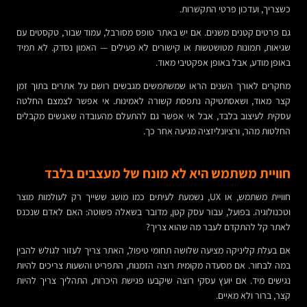
כשצריך, ועדכון פרטי התקשרות.
גם פרטים קטנים משנים. אם יש באתר טופס מסורבל, עמוד שבור, טקסטים עם
שגיאות, תמונות מטושטשות או קישורים לא פעילים — האמון נסדק. לא תמיד
באופן מודע, אבל באופן אפקטיבי מאוד.
מחקרים לאורך השנים הראו שמשתמשים מגבשים רושם על אתרים בתוך זמן
קצר מאוד, ושאסתטיקה נתפסת קשורה לאמינות. אי אפשר לצמצם החלטה
עסקית לעיצוב בלבד, אבל אי אפשר גם להתעלם מהעובדה שאנשים מקבלים
החלטות מהר, ורציונליזציה מגיעה אחר כך.
חוויית משתמש היא לא מונח של מעצבים בלבד
חוויית משתמש, או UX, נשמעת לעיתים כמו מושג ששייך רק לעולמות מוצר
וטכנולוגיה. בפועל, עבור עסק קטן, מדובר בשאלה פשוטה: האם לאדם שנכנס
לאתר קל להתקדם לעבר מה שהוא צריך?
אם בעלת קליניקה מציעה שלושה תחומי טיפול, האתר צריך לעזור לגולש להבין
במה לבחור. אם מסעדה מקומית רוצה הזמנות, התפריט והשעות צריכים להיות
נגישים מיד. אם יועץ עסקי רוצה שיקבעו פגישת היכרות, התהליך צריך להיות
קצר, ברור ולא מאיים.