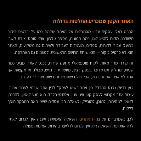
האתר הקטן שמכריע החלטות גדולות
הרבה בעלי עסקים עדיין מסתכלים על האתר שלהם כמו על כרטיס ביקור
משודרג. מקום להציג לוגו, כמה תמונות, מספר טלפון ואולי טופס יצירת קשר.
בפועל, עבור לקוחות, ספקים, מועמדים לעבודה ולעיתים גם משקיעים, האתר
הוא לא כרטיס ביקור — הוא שיחת הרושם הראשונית. לפעמים גם האחרונה.
זה קורה מהר מאוד. לקוח פוטנציאלי מחפש שירות, נכנס לאתר, מביט כמה
שניות, ומחליט אם מדובר בעסק רציני, מיושן, יקר, נגיש, מבולגן או מקצועי. אף
אחד לא אומר את זה בקול, אבל כולם שופטים. והם שופטים דרך העיצוב.
כאן בדיוק נכנס ההבדל בין אתר "שיש לעסק" לבין אתר שבנוי לעבוד עבורו.
עיצוב אתר מקצועי לעסק קטן אינו עניין אסתטי בלבד. הוא נוגע לאמון, להבנה,
לניווט, למהירות, לתוכן, למובייל, ולשאלה הכי עסקית שיש: האם המבקר הופך
ללקוח.
לכן, כשמדברים על
בניית אתרים
, השאלה האמיתית איננה איך לגרום לאתר
להיראות יפה. השאלה היא איך לגרום לו לייצר בהירות, אמינות ופעולה.