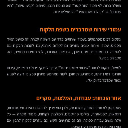
פעולה ברור. לא תמיד "צור קשר" הוא הנוסח הנכון; לעיתים "קבעו שיחה", "ראו
עבודות" או "קבלו הצעת מחיר" יהיו יעילים יותר.
עמודי שירות שמדברים בשפת הלקוח
עסקים רבים מסתפקים בעמוד שירותים כללי עם רשימה קצרה. זה כמעט תמיד
פספוס. עמודי שירות טובים עוזרים גם לקידום אורגני, גם להבנת הלקוח וגם
להמרה. הם מסבירים את הצורך, את אופן העבודה, למי השירות מתאים, ומה
מקבלים בפועל.
למשל, במקום לכתוב "שירותי שיווק דיגיטלי", עדיף לפרק: ניהול קמפיינים, קידום
אורגני, דפי נחיתה, אסטרטגיית תוכן. לקוח שמחפש פתרון ספציפי רוצה לפגוש
עמוד שמדבר בדיוק אליו.
אזור הוכחות: עבודות, המלצות, מקרים
עסק קטן לא תמיד מחזיק במותג על, ולכן הוא צריך להראות ראיות. תיק עבודות,
דוגמאות, לפני-אחרי, צילומי פרויקטים, המלצות לקוחות, סיפורי מקרה — כל
אלה עושים עבודה כפולה. הם גם מרגיעים חשש וגם עוזרים ללקוח להבין אם
הוא רואה את עצמו עובד עם העסק.