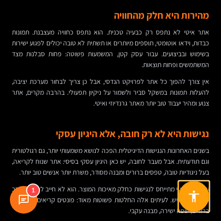
מהירות היא חלק מהחוויה
אתר איטי לא נתפס רק כבעיה טכנית. הוא נתפס כחוויה מעצבנת. תמונות
כבדות, וידאו אוטומטי, תוספים מיותרים או תשתית לא טובה יכולים לפגוע ישירות
בשימוש ובביצועים. עבור עסק קטן, המשמעות פשוטה: פחות סבלנות מצד
המשתמשים ופחות תוצאות.
אין צורך להפוך כל אתר לפרויקט הנדסי, אבל כן צריך לבחור מערכת יציבה,
להעלות תמונות במשקל סביר ולשמור על ניקיון תפעולי. בהרבה מקרים, אתר
צנוע ומהיר יעבוד טוב יותר מאתר גרנדיוזי ואיטי.
נגישות היא לא רק חובה, אלא היגיון עסקי
בשנים האחרונות הנגישות הדיגיטלית הפכה לנושא משמעותי יותר, גם רגולטורית
וגם תודעתית. אבל מעבר לחובה, יש כאן היגיון עסקי בסיסי: אתר שנוח לקריאה,
בעל ניגודיות טובה, טפסים ברורים ומבנה מסודר, משרת יותר אנשים טוב יותר.
עיצוב מקצועי מתייחס לנגישות כחלק מאיכות המוצר. הוא לא חייב להיות מורכב
1
כדי להיות נגיש. לעיתים אלה החלטות פשוטות מאוד: פונטים קריאים, כפתורים
ברורים, שפה ישירה, מבנה עקבי.