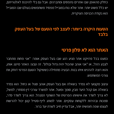
כחלק מהאופן שבו אתרים נתפסים ומתברגים. אבל גם בלי להיכנס לאלגוריתם,
יש כלל פשוט יותר: אתר שלא נוח במובייל מפסיד משתמשים בעולם שבו המובייל
הוא נקודת הכניסה העיקרית.
הטעות היקרה ביותר: לעצב לפי הטעם של בעל העסק
בלבד
האתר הוא לא סלון פרטי
כמעט בכל פרויקט אתר מגיע רגע שבו בעל העסק אומר: "אני פחות מתחבר
לצבע הזה", או "אני אוהב שהכול יהיה גדול ובולט". זה טבעי. האתר מייצג אותו,
והוא רוצה להרגיש איתו בנוח. הבעיה מתחילה כששיקול הטעם הפרטי דוחק את
צורכי המשתמש.
עיצוב מקצועי לא נמדד בשאלה אם בעל העסק אוהב סגול או כחול. הוא נמדד
בשאלה אם קהל היעד מבין, סומך ופועל. אתר למשרד עורכי דין מסחרי, למשל,
לא צריך לשדר את אישיותו הפרטית של השותף המנהל. הוא צריך לשדר סדר,
סמכות ובהירות ללקוחות עסקיים. אתר למותג לייף-סטייל קטן יכול להרשות
לעצמו שפה חופשית יותר, אבל עדיין חייב לשרת יעד ברור.