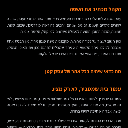
הקהל מכתיב את השפה
עסק שפונה למנהלי רכש בחברות תעשייה צריך אתר אחר לגמרי מעסק שפונה
להורים לילדים קטנים. גם אם שניהם "רוצים להיראות מודרניים". עיצוב, שפה,
תמונות, מבנה התוכן וההנעה לפעולה משתנים לפי קהל, הקשר וציפיות.
כאן חשוב לעצור על נקודה מהותית: מקצועיות אינה סגנון אחיד. אין תבנית אחת
שנכונה לכולם. אתר מקצועי הוא אתר שמצליח לתרגם נכון את האופי העסקי,
את רמת המחיר, את אופי השירות ואת הצרכים של הלקוח.
מה כדאי שיהיה בכל אתר של עסק קטן
עמוד בית שמסביר, לא רק מציג
עמוד הבית צריך לענות במהירות על כמה שאלות: מי אתם, מה אתם מציעים, למי
זה מתאים, מה מבדל אתכם, ואיך ממשיכים מכאן. זו לא חייבת להיות רשימה
יבשה, אבל היא חייבת להיות ברורה.
אחת הדרכים הטובות לעשות זאת היא לשלב כותרת מדויקת, תת-כותרת עניינית,
הוכחת אמינות כלשהי — לקוחות, שנות ניסיון, מקרי בוחן, המלצות — וכפתור