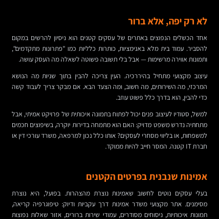
לא רק יפה, אלא ברור
אחד הכשלים הנפוצים באתרים של עסקים קטנים הוא ניסיון להרשים במקום
להסביר. עמוד בית מלא באנימציות, כותרות כלליות כמו "פתרונות מתקדמים",
ותמונות אווירה מרשימות — אבל בלי תשובה פשוטה לשאלה מה העסק עושה.
עיצוב מקצועי מתחיל בהיררכיה. העין צריכה להבין בתוך שניות מה הנושא
המרכזי, מה השירותים, מה חשוב, ומה הצעד הבא. אם מבקר צריך לעבוד קשה
כדי להבין, הוא בדרך כלל פשוט עוזב.
למשל, סטודיו לעיצוב פנים יכול לפתוח בתמונה איכותית של פרויקט אמיתי, אבל
מתחתיה נדרש משפט מדויק: האם הוא מתמחה בדירות יוקרה, בשיפוצים חכמים
למשפחות, או בליווי מסחרי לעסקים? אותו כלל נכון למרפאה, משרד עורכי דין או
חברת IT קטנה. המסר חייב להיות ממוקד.
אמינות שנבנית בפרטים הקטנים
בעלי עסקים נוטים לחשוב שאמינות נוצרת מהצהרות. בפועל, היא נוצרת
מסימנים. אתר מקצועי משדר אמינות דרך עקביות ודיוק: טיפוגרפיה קריאה,
תמונות איכותיות, ניסוחים מסודרים, עמודי שירות ברורים, אזור שאלות נפוצות