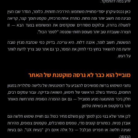
יודע במה להתמקד.
כאן נכנס עיקרון יסודי מחוויית משתמש: היררכיה חזותית. כלומר, הסדר שבו העין
מבינה מה חשוב יותר ומה פחות. כותרת אחת מרכזית, טקסט תומך קצר, קריאה
לפעולה ברורה, ובלוקים מסודרים שמקדמים את המשתמש בצעד הבא — זו
תצורה שעובדת טוב יותר מעומס חזותי שמנסה "לספר הכול".
הפשטות, חשוב לומר, איננה דלות. היא עריכה. בדיוק כפי שכתבת מגזין טובה
יודעת מה להשאיר בחוץ כדי לחזק את המסר, כך גם אתר טוב צריך לדעת לוותר
על רעש.
מובייל הוא כבר לא גרסה מוקטנת של האתר
נתוני השימוש ברשת ממשיכים להצביע על דומיננטיות של גלישה סלולרית במגוון
תחומים, במיוחד בשלב הראשוני של חיפוש, השוואה ובדיקה. עבור עסקים רבים,
חלק ניכר מהתנועה מגיע ממובייל — גם אם ההמרה הסופית מתרחשת מאוחר
יותר בדסקטופ או בשיחת טלפון.
לכן אתר שלא בנוי נכון למסך קטן משלם מחיר כפול: גם חוויית שימוש חלשה וגם
אובדן פניות. כפתורים קטנים מדי, טפסים מסורבלים, טקסטים צפופים, מהירות
טעינה חלשה או תפריט מבלבל — כל אלה אינם רק "בעיות UX". הם בעיות
הכנסה.