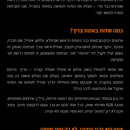
שמרגיש כבד מדי — מעלה את הסיכוי לנטישה. במיוחד במובייל, שבו הסבלנות
נמוכה והקשב קצר.
כמה שדות באמת צריך?
ארגונים רבים מבקשים כבר בטופס הראשון שם מלא, טלפון, אימייל, שם חברה,
תפקיד, היקף פעילות, תחום עניין, תקציב, ואפילו תיאור צורך. מבחינת העסק, זה
נשמע יעיל: לקבל ליד "איכותי" יותר. מבחינת המשתמש, זו לעיתים דרישת יתר
מוקדמת.
אם אפשר להתחיל בשם, טלפון או אימייל ושאלה קצרה — עדיף. פרטים
משלימים אפשר לאסוף בהמשך השיחה. בעולם שבו הגולש משווה בין כמה
ספקים במקביל, מי שמבקש פחות בתחילת הדרך מגדיל לעיתים את הסיכוי
שיקבל את ההזדמנות לדבר בכלל.
זה נכון במיוחד בענפים תחרותיים כמו רפואה פרטית, נדל"ן, שירותים משפטיים,
תוכנה B2B ושירותי שיווק. בכל אחד מהם יש ערך עצום להקטנת חיכוך. עיצוב
חכם לא רק "מזמין" פנייה; הוא מסיר סיבות לאי-פנייה.
אמון הוא רכיב עיצובי, לא רק מסר שיווקי