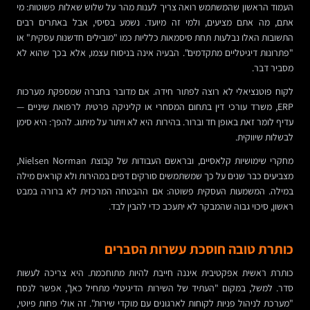
העמוד הראשון שהמשתמש רואה צריך לענות מהר על שלוש שאלות פשוטות: מי
אתם, מה אתם מציעים, ולמי זה מיועד. נשמע בסיסי, אבל באתרים רבים
התשובות האלו נבלעות תחת סיסמאות כלליות כמו "מובילים חדשנות עסקית" או
"פתרונות דיגיטליים מתקדמים". הבעיה אינה בניסוח עצמו, אלא בכך שהוא לא
מסביר דבר.
לקוח פוטנציאלי לא רוצה לפתור חידה. אם מדובר בחברה שמספקת מערכות
ERP, משרד עורכי דין בתחום המסחרי או קליניקה פרטית לרפואת שיניים —
עדיף לומר זאת באופן חד וברור. בהירות היא לא ויתור על מיתוג. להפך: היא סימן
לבשלות שיווקית.
מחקרי שימושיות קלאסיים, ובראשם העבודות של קבוצת Nielsen Norman,
מצביעים כבר שנים על כך שמשתמשים סורקים דפים במהירות ולא קוראים מילה
במילה. המשמעות העסקית פשוטה: אם ההבטחה המרכזית לא ברורה במבט
ראשון, סיכוי גבוה שהמבקר לא יתעכב כדי להבין לבד.
כותרת טובה חוסכת עשרות הסברים
כותרת ראשית אפקטיבית איננה חייבת להיות מתוחכמת. היא צריכה לעשות
סדר. למשל, במקום "העתיד של השירות הדיגיטלי מתחיל כאן", אפשר לנסח
"מערכת לניהול פניות לקוחות לארגונים עם מוקדי שירות". זה אולי פחות פיוטי,