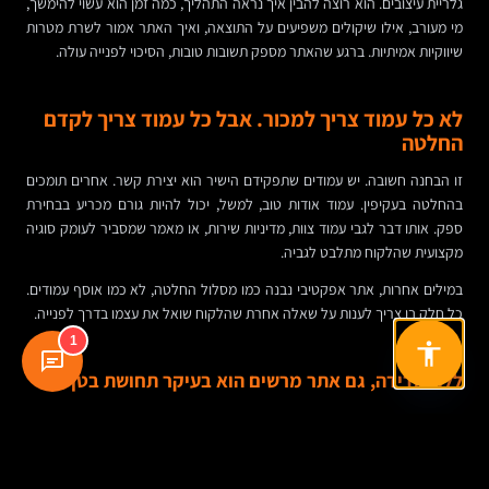
גלריית עיצובים. הוא רוצה להבין איך נראה התהליך, כמה זמן הוא עשוי להימשך,
מי מעורב, אילו שיקולים משפיעים על התוצאה, ואיך האתר אמור לשרת מטרות
שיווקיות אמיתיות. ברגע שהאתר מספק תשובות טובות, הסיכוי לפנייה עולה.
לא כל עמוד צריך למכור. אבל כל עמוד צריך לקדם
החלטה
זו הבחנה חשובה. יש עמודים שתפקידם הישיר הוא יצירת קשר. אחרים תומכים
בהחלטה בעקיפין. עמוד אודות טוב, למשל, יכול להיות גורם מכריע בבחירת
ספק. אותו דבר לגבי עמוד צוות, מדיניות שירות, או מאמר שמסביר לעומק סוגיה
מקצועית שהלקוח מתלבט לגביה.
במילים אחרות, אתר אפקטיבי נבנה כמו מסלול החלטה, לא כמו אוסף עמודים.
כל חלק בו צריך לענות על שאלה אחרת שהלקוח שואל את עצמו בדרך לפנייה.
1
ללא מדידה, גם אתר מרשים הוא בעיקר תחושת בטן
מה כדאי למדוד חוץ ממספר הפניות
מנהלים אוהבים KPI ברור, ובצדק. אבל אם בוחנים רק את מספר הלידים הסופי,