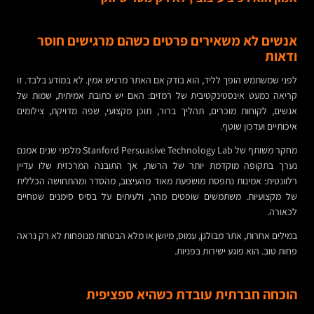
אנשים לא משאירים פרטים כשהם מרגישים חוסר
ודאות
לפני שמשתמש הופך לליד, הוא בודק אם האתר מרגיש אמין. לא במודע בלבד. זו
קריאה כמעט אינסטינקטיבית של רמזים: האם יש כתובת אמיתית, שמות של
אנשים, לקוחות מוכרים, תהליך ברור, תוכן מקצועי, שפה מדויקת, צילומים
איכותיים ועדכון שוטף.
מחקר משותף של Stanford Persuasive Technology Lab מלפני שנים אמנם
נערך בתקופה מוקדמת יותר של הרשת, אך התובנה המרכזית שלו עדיין
רלוונטית: אמינות נתפסת מושפעת מאוד מהעיצוב, מהסדר ומהתחושה הכללית
של מקצועיות. משתמשים שופטים מהר, ולעיתים על בסיס סימנים שטחיים
לכאורה.
במילים אחרות, אתר מבולגן, עמוס, מיושן או מלא הבטחות מנופחות לא רק נראה
פחות טוב. הוא פוגע ישירות בפניות.
הוכחה חברתית עובדת כשהיא ספציפית