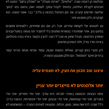
המלצות הן דוגמה טובה. "אלופים", "שירות מעולה" או "מומלץ בחום" כמעט לא
תורמים לקבלת החלטה, במיוחד לקהל עסקי. לעומת זאת, ציטוט כמו "בתוך
שלושה חודשים קיצרנו את זמן הטיפול בפניות ב-27%" כבר אומר משהו. הוא
קונקרטי, ולכן משכנע יותר.
גם לוגואים של לקוחות עוזרים, אבל רק אם הם אמיתיים, רלוונטיים ומוצגים
במינון נכון. אתר שמתהדר בעשרות מותגים בלי להסביר מה נעשה בפועל עבורם
מחמיץ הזדמנות. מנהל שיווק או מנכ"ל רוצה להבין הקשר: באיזו בעיה טיפלתם,
באיזה סדר גודל, ולמי הפתרון מתאים.
לכן מקרי בוחן קצרים, שאלות נפוצות טובות, עמוד אודות אנושי ופרטי קשר
ברורים אינם "תוספות". הם חלק ממנגנון ההמרה.
עיצוב טוב מכוון את העין, לא מעמיס עליה
יותר אלמנטים לא מייצרים יותר עניין
אחת הבעיות הנפוצות באתרי חברות היא עודף. יותר מדי מסרים, יותר מדי
באנרים, יותר מדי קופסאות, יותר מדי צבעים, יותר מדי אפשרויות. הכוונה בדרך
כלל טובה: להראות עושר, מגוון, יכולות. התוצאה לעיתים הפוכה — המשתמש לא