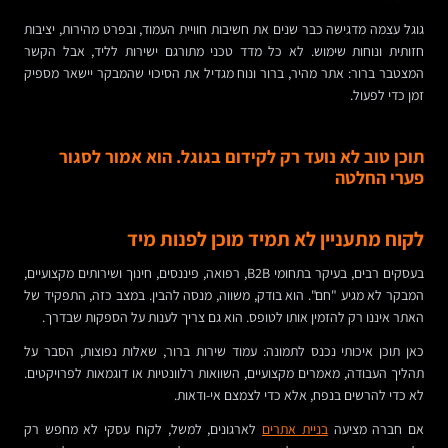
גוגל עצמה מדגישה כבר שנים את חשיבות חוויית העמוד, ובפרט מהירות, יציבות
חזותית ונוחות שימוש. לא כל מדד טכני מתורגם ישירות לליד, אבל הקשר
המצטבר ברור: אתר מהיר, ברור ונוח מגדיל את הסיכוי שהמבקר יישאר מספיק
זמן כדי לפעול.
תוכן טוב לא נועד רק לקידום בגוגל. הוא אמור לסגור
פערי החלטה
לקוח מתעניין לא תמיד מוכן לפנות מיד
בעסקים רבים, בעיקר בתחומי B2B, רפואה, פיננסים, חינוך ושירותים מקצועיים,
המבקר לא מגיע "חם". הוא בודק, משווה, מנסה להבין. במצב כזה, התפקיד של
האתר איננו רק להזמין אותו לטופס. הוא גם צריך לענות על הספקות שבדרך.
כאן תוכן איכותי נכנס לתמונה: עמוד שירות ברור, שאלות נפוצות, הסבר על
תהליך העבודה, מאמרים מקצועיים, השוואות רלוונטיות או דוגמאות לפרויקטים.
לא כדי להרשים בנפח, אלא כדי לצמצם אי-ודאות.
אם חברה מציעה
בניית אתרים
לארגונים, למשל, לקוח עסקי לא מחפש רק