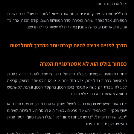
אבל הרבה יותר ממיר.
מנכ"לים ומנהלי שיווק מכירים היטב את הפיתוי "לספר סיפור" כבר בשורת
הפתיחה. אבל באתרי שירות ומכירה, סדר הפעולות חשוב: קודם הבנה, אחר כך
עניין, ורק אז שכנוע. מי שלא מבין במהירות לא יישאר כדי להתרשם.
הדרך לפנייה צריכה להיות קצרה יותר מהדרך להתלבטות
כפתור בולט הוא לא אסטרטגיית המרה
אחד המיתוסים העמידים בעולם הדיגיטל הוא שאפשר לפתור ירידה בפניות
באמצעות כפתור גדול יותר, צבע חזק יותר או טופס בולט יותר. בפועל, קריאה
לפעולה עובדת רק כשהיא מגיעה בזמן הנכון, בהקשר הנכון, ונותנת למשתמש
תחושה שהצעד הבא הגיוני ולא מכביד.
אם האתר מציע שירות מורכב — למשל פתרון אבטחת מידע, פרויקט תוכנה או
ייעוץ עסקי — לא תמיד "השאירו פרטים עכשיו" הוא הנוסח היעיל ביותר. לעיתים
"קבעו שיחת היכרות", "בקשו אבחון ראשוני" או "קבלו הצעת כיוון" ירגישו פחות
מאיימים ולכן יניבו יותר פניות.
זה לא משחק מילים. זו הבנה של חיכוך. כל שדה בטופס, כל התחייבות, כל ניסוח