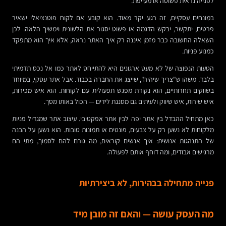
לפנייה נראית פשוטה או מעייפת.
במונחים עסקיים, זה רגע יקר מאוד. הוא קובע אם לקוח פוטנציאלי ישאיר
פרטים, יתקשר, יבקש הדגמה או פשוט יסגור את הלשונית וימשיך הלאה. לכן
השאלה החשובה כבר מזמן איננה רק איך האתר נראה, אלא איך הוא מתפקד
כמנוע פניות.
הטעות הנפוצה של לא מעט ארגונים היא להתייחס לאתר כמו אל נכס תדמיתי
בלבד. משהו ש"צריך שיהיה", שייצג את החברה בכבוד. אבל אתר עסקי, במיוחד
בשווקים תחרותיים, הוא נקודת מפגש תפעולית עם לקוחות. הוא איש מכירות,
איש שירות, איש שיווק ולעיתים גם מסננת לידים — הכול באותו מסך.
כאן מתחיל ההבדל בין אתר יפה לבין אתר אפקטיבי. עיצוב אתר שמגדיל פניות
מלקוחות לא נשען רק על צבעים, פונטים או תמונות טובות. הוא נשען על הבנה
של התנהגות אנושית: איך אנשים קוראים, מה גורם להם לסמוך, מתי הם
מרגישים אבודים, ומה דוחף אותם לפעולה.
פנייה מתחילה בבהירות, לא ביצירתיות
מה העסק עושה — והאם זה מובן מיד