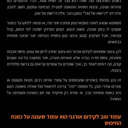
בשנים האחרונות גוגל שמה דגש גובר על חוויית עמוד, כולל פרמטרים כמו
מהירות טעינה, יציבות חזותית והתאמה למובייל. מבחינת עסקים, חשוב להבין:
אלה לא “דרישות של גוגל” במובן הצר. אלה דרישות של שוק.
משתמש שמגיע לאתר מסמארטפון ומחכה יותר מדי, או מנסה ללחוץ על כפתור
שקופץ לו בזמן טעינה, פשוט ינטוש. הנתון המדויק ישתנה לפי תחום, קהל
ומכשיר, אבל העיקרון קבוע: עיכוב קטן בחוויית הכניסה יוצר פגיעה אמיתית
בביצועים.
לכן, עיצוב שמתאים לקידום אורגני הוא עיצוב שיודע לרסן את עצמו. פחות שכבות
מיותרות, פחות מדיה כבדה שלא משרתת מטרה, יותר מחשבה על מה טוענים
קודם, מה דוחים לאחר כך, ואיך שומרים על עמודים קריאים גם ברשת סלולרית
בינונית.
זה נכון במיוחד באתרים שמבוססים על עמודי שירות רבים, חנויות מקוונות או
אתרים עתירי תוכן. כל תוספת “יפה” צריכה להישאל מול שאלה פשוטה: האם
היא באמת מוסיפה ערך, או שהיא רק מייקרת את זמן הטעינה ומעמיסה על
החוויה?
עמוד טוב לקידום אורגני הוא עמוד שעונה על כוונת
החיפוש