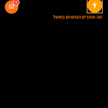
גדול.
1
מה אומרים הנתונים בפועל
מחקרי שימושיות לאורך השנים, בהם גם ממצאים של Nielsen Norman
Group, חזרו שוב ושוב על מסקנה דומה: משתמשים לא קוראים עמודים ברשת
בצורה ליניארית. הם סורקים, מדלגים, מחפשים עוגנים ברורים. לכן עיצוב
שמבליט מבנה, יוצר היררכיה ומצמצם עומס קוגניטיבי, משפר את היכולת של
עמוד לעבוד.
גם Google עצמה מדגישה בתיעוד הרשמי שלה עקרונות כמו helpful
content, חוויית עמוד, בהירות מבנית והתאמה לצרכי המשתמש. היא לא
מבקשת מאתרים “לכתוב בשביל האלגוריתם”, אלא לבנות חוויות שמציגות מידע
מועיל בצורה נגישה, מהירה ואמינה.
במילים פשוטות: השוק והאלגוריתם זזים לאותו כיוון. שניהם מתגמלים אתרים
שקל להבין, קל לצרוך וקל לסמוך עליהם.
איך נראית קבלת החלטות נכונה בפרויקט אתר