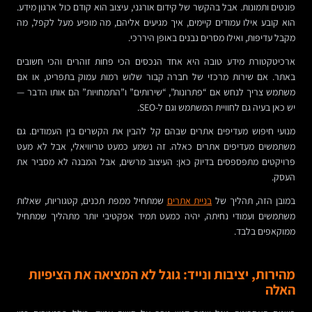
פונטים ותמונות. אבל בהקשר של קידום אורגני, עיצוב הוא קודם כול ארגון מידע.
הוא קובע אילו עמודים קיימים, איך מגיעים אליהם, מה מופיע מעל לקפל, מה
מקבל עדיפות, ואילו מסרים נבנים באופן היררכי.
ארכיטקטורת מידע טובה היא אחד הנכסים הכי פחות זוהרים והכי חשובים
באתר. אם שירות מרכזי של חברה קבור שלוש רמות עמוק בתפריט, או אם
משתמש צריך לנחש אם “פתרונות”, “שירותים” ו”התמחויות” הם אותו הדבר —
יש כאן בעיה גם לחוויית המשתמש וגם ל-SEO.
מנועי חיפוש מעדיפים אתרים שבהם קל להבין את הקשרים בין העמודים. גם
משתמשים מעדיפים אתרים כאלה. זה נשמע כמעט טריוויאלי, אבל לא מעט
פרויקטים מתפספסים בדיוק כאן: העיצוב מרשים, אבל המבנה לא מסביר את
העסק.
במובן הזה, תהליך של
בניית אתרים
שמתחיל ממפת תכנים, קטגוריות, שאלות
משתמשים ועמודי נחיתה, יהיה כמעט תמיד אפקטיבי יותר מתהליך שמתחיל
ממוקאפים בלבד.
מהירות, יציבות ונייד: גוגל לא המציאה את הציפיות
האלה