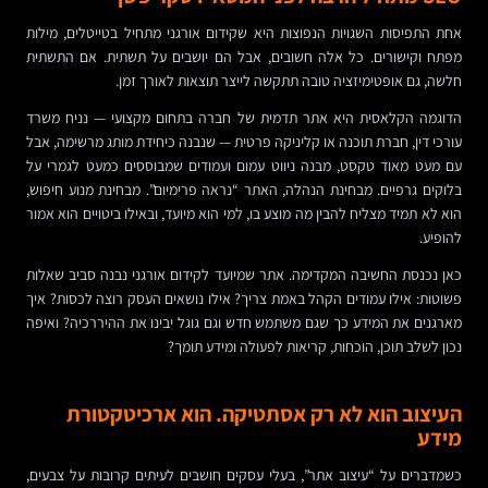
אחת התפיסות השגויות הנפוצות היא שקידום אורגני מתחיל בטייטלים, מילות
מפתח וקישורים. כל אלה חשובים, אבל הם יושבים על תשתית. אם התשתית
חלשה, גם אופטימיזציה טובה תתקשה לייצר תוצאות לאורך זמן.
הדוגמה הקלאסית היא אתר תדמית של חברה בתחום מקצועי — נניח משרד
עורכי דין, חברת תוכנה או קליניקה פרטית — שנבנה כיחידת מותג מרשימה, אבל
עם מעט מאוד טקסט, מבנה ניווט עמום ועמודים שמבוססים כמעט לגמרי על
בלוקים גרפיים. מבחינת הנהלה, האתר “נראה פרימיום”. מבחינת מנוע חיפוש,
הוא לא תמיד מצליח להבין מה מוצע בו, למי הוא מיועד, ובאילו ביטויים הוא אמור
להופיע.
כאן נכנסת החשיבה המקדימה. אתר שמיועד לקידום אורגני נבנה סביב שאלות
פשוטות: אילו עמודים הקהל באמת צריך? אילו נושאים העסק רוצה לכסות? איך
מארגנים את המידע כך שגם משתמש חדש וגם גוגל יבינו את ההיררכיה? ואיפה
נכון לשלב תוכן, הוכחות, קריאות לפעולה ומידע תומך?
העיצוב הוא לא רק אסתטיקה. הוא ארכיטקטורת
מידע
כשמדברים על “עיצוב אתר”, בעלי עסקים חושבים לעיתים קרובות על צבעים,