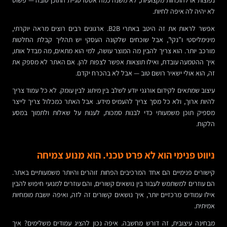
נפוצות או להוכחות מקצועיות, לא משנה כמה אסטרטגיית התוכן טובה — פשוט
לא יהיה לה איפה לחיות.
אפשר לראות את זה היטב באתרי B2B. ארגונים רבים רוצים מראה יוקרתי,
מינימליסטי ו”נקי”, אבל שוכחים שלקונה העסקי יש תהליך קבלת החלטות
מורכב יותר. הוא צריך להבין מה המוצר עושה, למי הוא מתאים, מה מבדל אותו,
איך ההטמעה עובדת, ואילו תוצאות אפשר לצפות להן. אם האתר לא מספק את
זה, הוא אולי ישאיר רושם טוב — אבל לא בהכרח יקדם.
עיצוב שמתאים לקידום אורגני יודע לשלב בין מיתוג לבין עומק. לא כל עמוד צריך
להיות ארוך, ולא כל מסך צריך להעמיס מידע. אבל האתר כמכלול צריך לייצר
מספיק תוכן משמעותי כדי לבנות סמכות, לענות על שאלות ולתמוך במסע
הלקוח.
ניווט פנימי הוא לא פרט טכני. הוא מנוע צמיחה
קישורים פנימיים הם אחד המרכיבים הפחות זוהרים והיותר משמעותיים באתר.
הם עוזרים למשתמש לעבור בין נושאים קשורים, והם עוזרים למנועי חיפוש להבין
אילו עמודים מרכזיים יותר, איך נושאים קשורים זה לזה, ואיפה יושבת מומחיות
אמיתית.
מבחינה עיצובית, זה דורש מחשבה. איפה נכון להציג עמודים משלימים? איך