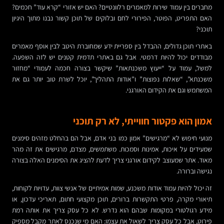
מחברים בין עמוד שירות למאמרים רלוונטיים? האם יש אזורי “קרא עוד” חכמים?
האם התפריט, הפוטר, הפירורי לחם ובלוקים של תוכן קשור נבנו מתוך היגיון
תוכני?
באתרי תוכן גדולים, ההבדל בין ספריית ידע שמחוברת היטב לבין אוסף מאמרים
מבודדים יכול להיות דרמטי. אבל גם באתרי תדמית קטנים יש לזה השפעה.
למשל, עמוד על “ייעוץ משכנתאות” שיקשר בצורה חכמה לעמודי “מחזור
משכנתא”, “שאלות נפוצות” ו”אודות התהליך”, יוכל לשרת טוב יותר גם את
המשתמש וגם את הקידום האורגני.
אמון הוא פקטור חווייתי, לא רק תוכני
מנועי חיפוש לא “מרגישים” אמון כמו בני אדם, אבל הם בהחלט מזהים סימנים
שמעידים על איכות, אמינות וסמכות. משתמשים, מצדם, מרגישים את זה מהר
מאוד. אתר שמעוצב לקידום אורגני צריך לדעת להציג את הסימנים האלה בצורה
נגישה וברורה.
זה יכול להיות עמוד אודות משכנע, שמות אמיתיים של אנשי צוות, עדויות לקוחות,
תיאורי מקרה, פרטי התקשרות ברורים, תוכן מקצועי חתום, תאריכי עדכון, או
מידע רגולטורי במקומות שבהם הוא נדרש. לא כל עסק צריך את אותה רמת
פירוט, אבל כל עסק צריך לשאול את עצמו: האם מי שנכנס לאתר מקבל מספיק