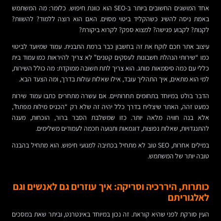
אחד המושגים החשובים ביותר ב-SEO הוא כוונת חיפוש. כלומר: מה המשתמש
באמת ניסה להשיג כשהקליד ביטוי מסוים. האם הוא רוצה ללמוד? להשוות?
לקנות? לקבוע פגישה? למצוא ספק? לקרוא ביקורת?
עיצוב אתר חכם לוקח את זה בחשבון כבר ברמת התבנית. עמוד שמיועד לביטוי
כמו “שירותי הנהלת חשבונות לעסקים קטנים” לא צריך להיראות כמו עמוד בית
כללי עם כמה סיסמאות מותג. הוא צריך לתת תשובה ממוקדת: מה כולל השירות,
למי הוא מתאים, איך התהליך עובד, אילו שאלות עולות בדרך, ומה הצעד הבא.
הדבר בולט במיוחד בתחומים תחרותיים. אם עשרה מתחרים כתבו עמוד שירות
כמעט זהה, האתר שיצליח בדרך כלל יהיה זה שלא רק “הכניס מילות מפתח”,
אלא בנה חוויה מלאה יותר. כזו שמשלבת הסבר ברור, הוכחות, מענה
להתנגדויות, שאלות נפוצות, דוגמאות ותנועה חכמה לעמודים משלימים.
במילים אחרות, SEO טוב לא מתחיל בכתיבה למנועי חיפוש. הוא מתחיל בהבנה
טובה יותר של המשתמש.
כותרות, היררכיה וסריקה: איך עוזרים גם לאנשים וגם
לאלגוריתם
העין סורקת לפני שהיא קוראת. זה נכון במיוחד באינטרנט, וביתר שאת במסכים