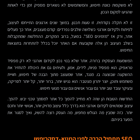
לא משקפות כוונת חיפוש, והמשתמשים לא נשארים מספיק זמן כדי לאותת
שהגיעו למקום הנכון.
זו לא תקלה נקודתית. זו טעות תכנון. במשך שנים ארגונים התייחסו לעיצוב,
לפיתוח ולקידום אורגני כשלושה שלבים נפרדים: קודם מעצבים, אחר כך מעלים
אתר, ורק אז “מזמינים SEO”. בפועל, ברוב המקרים, ההחלטות שמתקבלות
בשלב העיצוב הן אלה שקובעות אם האתר יוכל בכלל להתחרות בתוצאות
החיפוש.
המשמעות העסקית ברורה. אתר שלא בנוי נכון לקידום אורגני לא רק מפסיד
טראפיק. הוא מפסיד פניות, לידים, אמון, ולעיתים גם את היכולת להחזיר את
ההשקעה שבוצעה בו. מנגד, אתר שמעוצב מתוך הבנה של חיפוש, חוויית
משתמש ותוכן, יוצר יתרון מצטבר: הוא נגיש יותר, ברור יותר, קל יותר לסריקה,
ובעיקר עובד טוב יותר גם עבור אנשים וגם עבור מנועי חיפוש.
החדשות הטובות הן שזה לא מחייב להפוך כל אתר למסמך טכני יבש. להפך.
עיצוב שמתאים לקידום אורגני הוא בדרך כלל עיצוב מדויק יותר, אנושי יותר וחכם
יותר. כזה שמבין מה הגולש מחפש, מה העסק רוצה להשיג, ואיך לסגור את
הפער ביניהם.
SEO מתחיל הרבה לפני המטא-דסקריפשן