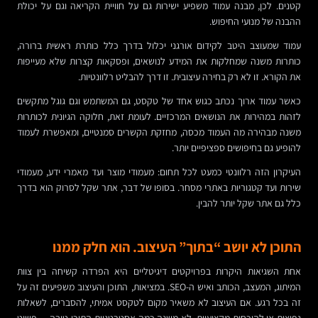
קטנים. לכן, מבנה עמוד משפיע ישירות גם על חוויית הקריאה וגם על יכולת
ההבנה של מנועי החיפוש.
עמוד שמעוצב היטב לקידום אורגני יכלול בדרך כלל כותרת ראשית ברורה,
כותרות משנה שמחלקות את המידע לנושאים, ופסקאות קצרות שלא מעייפות
את הקורא. זו לא רק בחירה עיצובית. זו דרך להבליט רלוונטיות.
כאשר עמוד ארוך נכתב כגוש אחד של טקסט, גם המשתמש וגם גוגל מתקשים
לזהות במהירות את הנושאים המרכזיים. לעומת זאת, חלוקה הגיונית לכותרות
משנה מבהירה מה העמוד מכסה, מחזקת הקשרים סמנטיים, ומאפשרת לעמוד
להופיע גם בחיפושים ספציפיים יותר.
העיקרון הזה רלוונטי כמעט לכל תחום: מעמודי מוצר ועד מאמרי ידע, מעמודי
שירות ועד קטגוריות באתרי מסחר. בסופו של דבר, אתר שקל לסרוק הוא בדרך
כלל גם אתר שקל יותר להבין.
התוכן לא יושב “בתוך” העיצוב. הוא חלק ממנו
אחת השגיאות היקרות בפרויקטים דיגיטליים היא הפרדה קשיחה בין צוות
המיתוג, המעצב, הכותב ואיש ה-SEO. במציאות, התוכן והעיצוב משפיעים זה על
זה בכל רגע. אם העיצוב לא משאיר מקום לטקסט אמיתי, להסברים, לשאלות