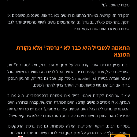
סיבות להאמין לנו?
הנקודה הזו קריטית במיוחד בתחומים רגישים כמו בריאות, פיננסים, משפטים או
חינוך. בתחומים כאלה, גם גוגל וגם המשתמשים נוטים להיות מחמירים יותר לגבי
איכות המידע וזהות הגורם שמאחוריו.
התאמה למובייל היא כבר לא “גרסה” אלא נקודת
המוצא
רבים עדיין בודקים אתר קודם כול על מסך מחשב גדול, ואז “מסדרים” את
המובייל. בפועל, עבור קהלים רבים, החוויה הסלולרית היא החוויה הראשית. גוגל
עצמה עובדת בגישת mobile-first באינדוקס, אבל גם בלי זה, ההיגיון העסקי
ברור: אם רוב הכניסות מגיעות מנייד, האתר צריך להתחיל משם.
עיצוב שמותאם לקידום אורגני בנייד אינו מסתכם ברספונסיביות. הוא מחייב
תעדוף. אילו מסרים מופיעים קודם? האם הכותרת הראשית קצרה וברורה? האם
הכפתורים נוחים ללחיצה? האם טפסים קצרים מספיק? האם יש מרווחי קריאה
סבירים? האם התוכן החשוב באמת לא נדחק מטה מתחת לאלמנטים קישוטיים?
במקרים רבים, דווקא ההכרעות האלה משפרות גם את גרסת הדסקטופ.
כשעיצוב נאלץ להיות מדויק על מסך קטן, הוא לרוב נעשה חד יותר גם על מסך