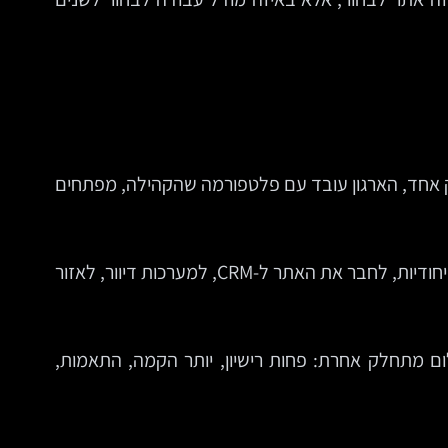
ק אחד, הארגון עובד עם פלטפורמה שהקהילה, מפתחים
בפועל, המשמעות היא גמישות גבוהה מאוד. אפשר לבחור שרת, להחליף ספק אחסון, להוסיף תוספים, לפתח פונקציות ייחודיות, לחבר את האתר ל-CRM, למערכות דיוור, לאזור
ם מתחלק אחרת: פחות רישיון, יותר הקמה, התאמות,