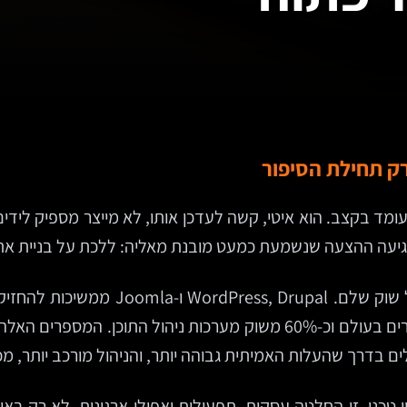
רק תחילת הסיפור
ומד בקצב. הוא איטי, קשה לעדכן אותו, לא מייצר מספיק לידי
גיעה ההצעה שנשמעת כמעט מובנת מאליה: ללכת על בניית את
הבחירה הזו הפכה בשנים האחרונות לברי
מפעילה, לפי נתוני W3Techs, יותר מ-40% מכלל האתרים בעולם וכ-60% מש
 בדרך שהעלות האמיתית גבוהה יותר, והניהול מורכב יותר, מ
דיון טכני. זו החלטה עסקית, תפעולית ואפילו ארגונית. לא רק 