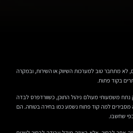
ם, לא מתחבר טוב למערכות השיווק או השירות, ובמקרה
רים בקוד פתוח.
רת מחדל של שוק שלם. WordPress, Drupal ו-Joomla ממשיכות להחזיק נתח משמעותי מעולם ניהול התוכן, כשוורדפרס לבדה
וק מערכות ניהול התוכן. המספרים האלה מסבירים למה קוד פתוח נשמע כמו בחירה בטוחה. הם
כפי שחשבו.
באיזה אתר לבחור, אלא באיזה מודל עבודה לבחור לשנים