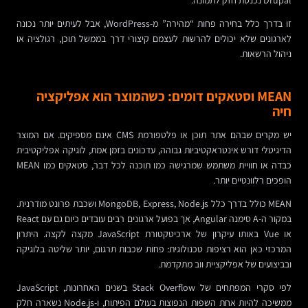
זו בדרך כלל בחירה פחות “מהירה” מ-WordPress, אבל לעיתים יותר נכונה
לארגונים שלא יכולים להרשות לעצמם קיצורי דרך בממשל תוכן, רגולציה או
ניהול הרשאות.
MEAN וסטאקים דומים: כשהמוצר הוא אפליקציה
חיה
יש מקרים שבהם אתר תוכן או פלטפורמת CMS אינם מספיקים. אם המוצר
הדיגיטלי דורש אינטראקטיביות גבוהה, עדכונים בזמן אמת, לוגיקה אפליקטיבית
כבדה או חוויית משתמש שמרגישה כמו תוכנה לכל דבר, סטאקים כמו MEAN
הופכים רלוונטיים יותר.
MEAN כולל בדרך כלל MongoDB, Express, Node.js ושכבת פרונט מודרנית.
במקור ה-A סימנה Angular, אך בפועל ארגונים רבים עובדים כיום גם עם React
או Vue באותו עיקרון של ארכיטקטורת JavaScript מקצה לקצה. היתרון
המרכזי כאן הוא רציפות טכנולוגית: פחות שכבות תרגום, יותר שליטה בלוגיקה
ובביצועים של אפליקציית ווב מתקדמת.
לפי סקרי המפתחים של Stack Overflow בשנים האחרונות, JavaScript
ממשיכה להיות אחת השפות הנפוצות בעולם הפיתוח, ו-Node.js נשארה חלק