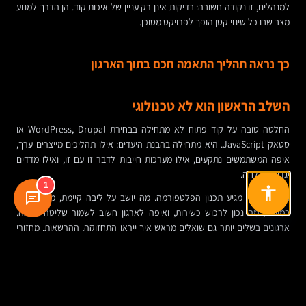
למנהלים, זו נקודה חשובה: בדיקות אינן רק עניין של איכות קוד. הן הדרך למנוע
מצב שבו כל שינוי קטן הופך לפרויקט מסוכן.
כך נראה תהליך התאמה חכם בתוך הארגון
השלב הראשון הוא לא טכנולוגי
החלטה טובה על קוד פתוח לא מתחילה בבחירת WordPress, Drupal או
סטאק JavaScript. היא מתחילה בהבנת היעדים: אילו תהליכים מייצרים ערך,
איפה המשתמשים נתקעים, אילו מערכות חייבות לדבר זו עם זו, ואילו מדדים
יגדירו הצלחה.
1
רק אחר כך מגיע תכנון הפלטפורמה. מה יושב על ליבה קיימת, מה מפותח
במיוחד, מה נכון לרכוש כשירות, ואיפה לארגון חשוב לשמור שליטה מלאה.
ארגונים בשלים יותר גם שואלים מראש איך ייראו התחזוקה, ההרשאות, מחזורי
העדכון והניהול הרב-צוותי.
הנקודה הקריטית היא להבין שמערכת קוד פתוח איננה “פרויקט שנסגר”. היא
מוצר מתמשך. מודדים, משפרים, מסירים, מעדכנים ובוחנים מחדש. מי שמתייחס
אליה כך, נהנה מגמישות אמיתית. מי שמתייחס אליה כאל אתר חד-פעמי, מגלה