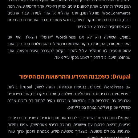
תוכן בשלה ולהרחיב אותה לכיוונים שונים: מגזין דיגיטלי, אתר תדמית עשיר, חנות
WooCommerce, פורטל תוכן, אתר קהילתי או אזור למידה. עבור ארגונים
רבים, זו נקודת פתיחה חזקה במיוחד, בתנאי שמתכננים נכון את שכבת ההתאמה
ולא מסתפקים בערכת עיצוב גנרית.
בפועל, השאלה היא לא אם WordPress “יודעת”. השאלה היא אם
הארכיטקטורה, התוספים, הקוד המותאם והמשילות הטכנולוגית נבנו נכון. אתר
עמוס תוספים לא מנוהלים עלול להפוך בקלות למערכת איטית ופגיעה. אתר
שמתוכנן היטב יכול להפוך למנוע עסקי יעיל מאוד.
Drupal: כשמבנה המידע וההרשאות הם הסיפור
אם WordPress מצטיינת בנגישות ובמהירות הגעה לשוק, Drupal בולטת
בפרויקטים מורכבים יותר. פורטלים ממשלתיים, מוסדות אקדמיים, גופים ציבוריים
וארגונים עם היררכיות תוכן והרשאות מורכבות נוטים לבחור בה בזכות מבנה
מודולרי עמוק ושליטה גבוהה במודלי תוכן.
Drupal נוחה במיוחד כשיש צורך לבנות סוגי תוכן מרובים, קשרים מורכבים בין
פריטים, זרימות פרסום עם אישורים, ותמיכה בריבוי משתמשים, שפות ויחידות
ארגוניות. במילים פשוטות: כשצריך משמעת מידע, אבטחה ותכנון ארוך טווח,
Drupal נכנסת חזק לתמונה.