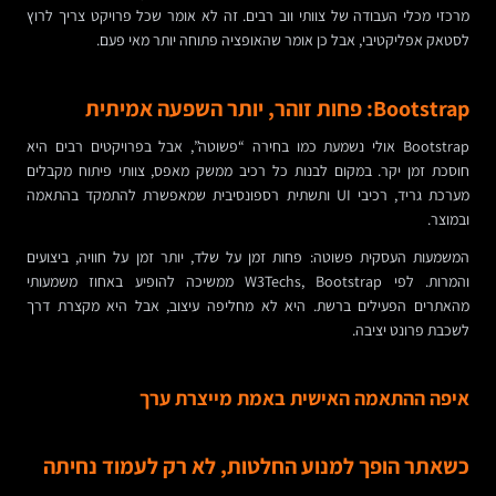
מרכזי מכלי העבודה של צוותי ווב רבים. זה לא אומר שכל פרויקט צריך לרוץ
לסטאק אפליקטיבי, אבל כן אומר שהאופציה פתוחה יותר מאי פעם.
Bootstrap: פחות זוהר, יותר השפעה אמיתית
Bootstrap אולי נשמעת כמו בחירה “פשוטה”, אבל בפרויקטים רבים היא
חוסכת זמן יקר. במקום לבנות כל רכיב ממשק מאפס, צוותי פיתוח מקבלים
מערכת גריד, רכיבי UI ותשתית רספונסיבית שמאפשרת להתמקד בהתאמה
ובמוצר.
המשמעות העסקית פשוטה: פחות זמן על שלד, יותר זמן על חוויה, ביצועים
והמרות. לפי W3Techs, Bootstrap ממשיכה להופיע באחוז משמעותי
מהאתרים הפעילים ברשת. היא לא מחליפה עיצוב, אבל היא מקצרת דרך
לשכבת פרונט יציבה.
איפה ההתאמה האישית באמת מייצרת ערך
כשאתר הופך למנוע החלטות, לא רק לעמוד נחיתה