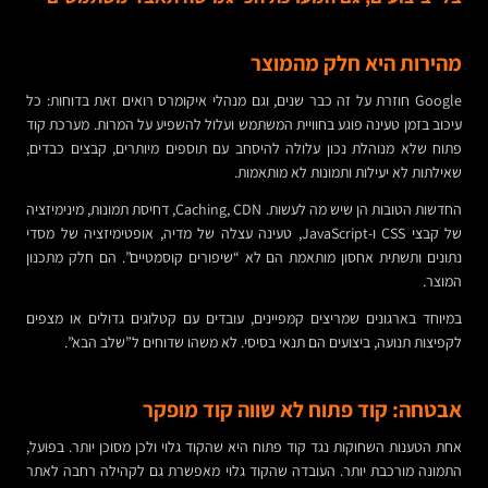
מהירות היא חלק מהמוצר
Google חוזרת על זה כבר שנים, וגם מנהלי איקומרס רואים זאת בדוחות: כל
עיכוב בזמן טעינה פוגע בחוויית המשתמש ועלול להשפיע על המרות. מערכת קוד
פתוח שלא מנוהלת נכון עלולה להיסחב עם תוספים מיותרים, קבצים כבדים,
שאילתות לא יעילות ותמונות לא מותאמות.
החדשות הטובות הן שיש מה לעשות. Caching, CDN, דחיסת תמונות, מינימיזציה
של קבצי CSS ו-JavaScript, טעינה עצלה של מדיה, אופטימיזציה של מסדי
נתונים ותשתית אחסון מותאמת הם לא “שיפורים קוסמטיים”. הם חלק מתכנון
המוצר.
במיוחד בארגונים שמריצים קמפיינים, עובדים עם קטלוגים גדולים או מצפים
לקפיצות תנועה, ביצועים הם תנאי בסיסי. לא משהו שדוחים ל”שלב הבא”.
אבטחה: קוד פתוח לא שווה קוד מופקר
אחת הטענות השחוקות נגד קוד פתוח היא שהקוד גלוי ולכן מסוכן יותר. בפועל,
התמונה מורכבת יותר. העובדה שהקוד גלוי מאפשרת גם לקהילה רחבה לאתר