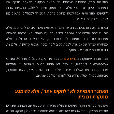
התשלום עובד, הטפסים נשלחים. ואז מגיעה הבקשה שבאמת בודקת את
המערכת: סינון חכם לפי מלאי בזמן אמת, חיבור ל-CRM, הרשאות שונות
לסניפים, אזור אישי, אפליקציה, מסכים בחנות, דשבורד למנהלים. פתאום מה
שנראה “מוכן” מרגיש צר.
בנקודה הזאת ארגונים מבינים שהשאלה האמיתית איננה אם יש להם אתר, אלא
אם יש להם פלטפורמה שיכולה לגדול יחד עם העסק. כאן נכנסת התאמת
מערכות קוד פתוח לתמונה. לא כפתרון זול, ולא כפשרה טכנולוגית, אלא
כמסגרת עבודה שמאפשרת לבנות סביב ליבה יציבה שכבות מדויקות של מוצר,
חוויית משתמש ותהליכים עסקיים.
עבור חברות שעוסקות ב
בניית אתרים
, עבור מנהלי מוצר, CIOs, אנשי UX ומנהלי
טרנספורמציה דיגיטלית, זו כבר לא סוגיה טכנית בשוליים. זו החלטה
ארכיטקטונית עם השלכות ישירות על מהירות תגובה לשוק, עלות תחזוקה,
אבטחה, סקייל ויכולת לחדש בלי לפרק הכול כל שנתיים.
האתגר האמיתי: לא “להקים אתר”, אלא להימנע
מתקרת זכוכית
מערכות סגורות נותנות לעיתים התחלה מהירה. הן מגיעות עם תבניות, פיצ'רים
מוכנים וממשקי ניהול שנוחים להדגמה. הבעיה מתחילה כשהארגון מבקש חריגה