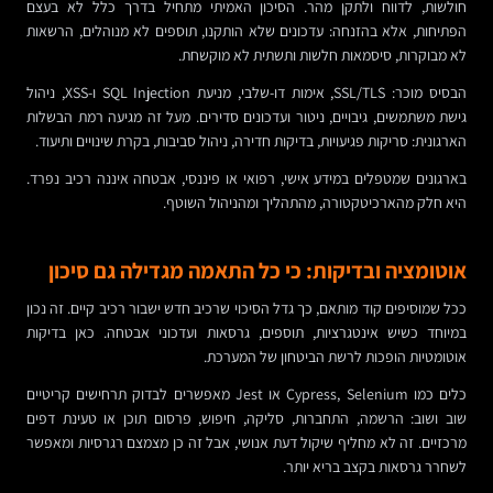
חולשות, לדווח ולתקן מהר. הסיכון האמיתי מתחיל בדרך כלל לא בעצם
הפתיחות, אלא בהזנחה: עדכונים שלא הותקנו, תוספים לא מנוהלים, הרשאות
לא מבוקרות, סיסמאות חלשות ותשתית לא מוקשחת.
הבסיס מוכר: SSL/TLS, אימות דו-שלבי, מניעת SQL Injection ו-XSS, ניהול
גישת משתמשים, גיבויים, ניטור ועדכונים סדירים. מעל זה מגיעה רמת הבשלות
הארגונית: סריקות פגיעויות, בדיקות חדירה, ניהול סביבות, בקרת שינויים ותיעוד.
בארגונים שמטפלים במידע אישי, רפואי או פיננסי, אבטחה איננה רכיב נפרד.
היא חלק מהארכיטקטורה, מהתהליך ומהניהול השוטף.
אוטומציה ובדיקות: כי כל התאמה מגדילה גם סיכון
ככל שמוסיפים קוד מותאם, כך גדל הסיכוי שרכיב חדש ישבור רכיב קיים. זה נכון
במיוחד כשיש אינטגרציות, תוספים, גרסאות ועדכוני אבטחה. כאן בדיקות
אוטומטיות הופכות לרשת הביטחון של המערכת.
כלים כמו Cypress, Selenium או Jest מאפשרים לבדוק תרחישים קריטיים
שוב ושוב: הרשמה, התחברות, סליקה, חיפוש, פרסום תוכן או טעינת דפים
מרכזיים. זה לא מחליף שיקול דעת אנושי, אבל זה כן מצמצם רגרסיות ומאפשר
לשחרר גרסאות בקצב בריא יותר.