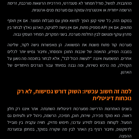
מהתבנית. למשל, מודל תמחור לא סטנדרטי, היררכיית הרשאות מורכבת, זרימת
הרשמה ייחודית או אינטגרציה עמוקה עם מערכות פנים-ארגוניות.
במקום הזה, כל שינוי קטן הופך למשא ומתן עם מגבלות המוצר. אם אין תוסף
מתאים, אם אין API מספיק פתוח, אם אין גישה ללוגיקה, הארגון נאלץ לבחור בין
פתרון עוקף ומגושם לבין החלפת מערכת. בשני המקרים, המחיר העסקי גבוה.
מערכות קוד פתוח משנות את המשוואה. הן מאפשרות גישה לקוד, שליטה
במבנה המידע, התאמה של שכבות התוכן והמסחר, וחיבור גמיש יותר לכלים
אחרים. המשמעות איננה “לעשות הכול לבד”, אלא לבחור בחוכמה מה נשען על
הקהילה, מה נרכש כשירות, ומה נבנה במיוחד עבור הצרכים הייחודיים של
הארגון.
למה זה חשוב עכשיו: השוק דורש גמישות, לא רק
נוכחות דיגיטלית
בשנים האחרונות הדרישה ממערכות דיגיטליות השתנתה. אתר איננו רק חלון
ראווה. הוא מוקד מכירה, שירות, תוכן, תמיכה, הרשמה, ניהול ידע ולעיתים גם
תפעול. לקוחות מצפים למידע עדכני, חיפוש מדויק, חוויה עקבית בין מובייל
לדסקטופ, וחיבור רציף בין האתר לבין מה שקורה במוקד, במחסן ובמערכת
ההפצה.