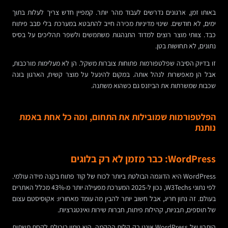
באותו זמן, ארגונים נדרשים לעבוד מהר יותר. קמפיין חדש צריך לעלות בתוך
ימים, לא חודשים. שינוי מדיניות מכירה חייב להתבטא במערכת בלי סבב פיתוח
כבד. צוותי מוצר רוצים למדוד התנהגות משתמשים ולשפר תהליכים על בסיס
נתונים, לא תחושות בטן.
זו בדיוק הסיבה שפלטפורמות פתוחות צוברות משקל. הן לא מעלימות מורכבות,
אבל הן מאפשרות לנהל אותה. במקום להינעל על מוצר קשיח, הארגון בונה
שכבות שמשרתות את הביזנס גם כשהוא משתנה.
הפלטפורמות שמובילות את התחום, ומה כל אחת באמת
נותנת
WordPress: כבר מזמן לא רק בלוגים
WordPress היא הדוגמה הבולטת ביותר לכוח של קוד פתוח בקנה מידה עולמי.
לפי נתוני W3Techs, נכון ל-2025 המערכת מפעילה יותר מ-43% מכלל האתרים
בעולם. זה נתון חריג, אבל חשוב יותר להבין מה עומד מאחוריו: אקוסיסטם עצום
של תוספים, תבניות, קהילות פיתוח, חברות שירות ואינטגרציות.
היתרון של WordPress איננו רק קלות ההקמה. הוא טמון ביכולת לקחת תשתית