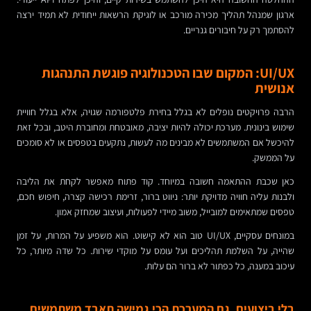
ארגון שמנהל תהליך מכירה מורכב או לוגיקת הרשאות ייחודית לא תמיד ירצה
להסתמך רק על חיבורים גנריים.
UI/UX: המקום שבו הטכנולוגיה פוגשת התנהגות
אנושית
הרבה פרויקטים נופלים לא בגלל בחירת פלטפורמה שגויה, אלא בגלל חוויית
שימוש בינונית. מערכת יכולה להיות יציבה, מאובטחת ומחוברת היטב, ובכל זאת
להיכשל אם המשתמשים לא מבינים מה לעשות, נתקעים בטפסים או לא סומכים
על הממשק.
כאן שכבת ההתאמה חשובה במיוחד. קוד פתוח מאפשר לקחת את הליבה
ולבנות עליה חוויה מדויקת יותר: ניווט ברור, זרימת רכישה קצרה, חיפוש חכם,
טפסים שמתאימים למובייל, משוב מיידי לפעולות, ועיצוב שמחזק אמון.
במונחים עסקיים, UI/UX טוב הוא לא קישוט. הוא משפיע על המרות, על זמן
שהייה, על השלמת תהליכים ועל עומס על מוקדי שירות. כל שדה מיותר, כל
עיכוב במענה, כל כפתור לא ברור הם עלות.
בלי ביצועים, גם המערכת הכי גמישה תאבד משתמשים