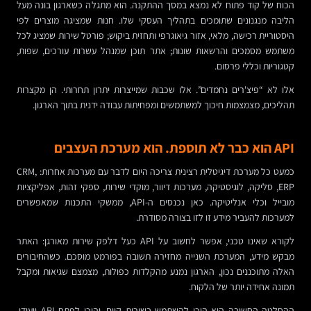
הכוח של קוד פתוח לא נמצא במסך ההתקנה. הוא מתגלה כשארגון בונה מעל
הליבה מנגנונים שתומכים בתהליך העסקי שלו. חנות שמציגה מוצרים לפי
היסטוריית רכישה, מלאי, אזור גיאוגרפי ותחזית ביקוש; פורטל שירות שמציג לכל
משתמש מסמכים והרשאות שונות; אתר תוכן שמנהל עשרות עורכים, שפות,
קטגוריות וכללי פרסום.
אלו לא “פיצ'רים נחמדים”. אלו שכבות שמייצרות יתרון תחרותי. הן מקצרות
תהליכים, מצמצמות חיכוך למשתמשים ומפחיתות עבודה ידנית בתוך הארגון.
API הוא כבר לא תוספת. הוא מערכת העצבים
כמעט כל מערכת דיגיטלית רצינית צריכה היום לדבר עם מערכות אחרות: CRM,
ERP, סליקה, לוגיסטיקה, מערכות דיוור, מוקדי שירות, ספקי זהות, אפליקציות
מובייל וכלי אנליטיקה. כאן נכנסים ה-API, ממשקי התכנות שמאפשרים
למערכות להעביר מידע זו לזו בצורה מסודרת.
לקורא שאינו טכני, אפשר לחשוב על API כעל דלפק שירות מאורגן: האתר
מבקש מידע, המערכת השנייה מחזירה תשובה בפורמט מוסכם. כשהחיבורים
האלה מתוכננים נכון, הארגון נמנע מהקלדות כפולות, מצמצם שגיאות ומקבל
תמונה אחידה יותר של הלקוח.
ההחלטה החשובה היא היכן להשתמש בשירות קיים, והיכן לפתח API ייעודי.