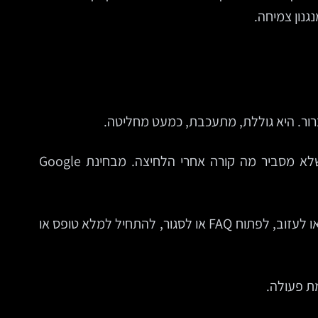
גנון צמיחה.
ור. היא גוללת, מתעכבת, כמעט מחליטה.
ואז מגיע השבר. דמי משלוח מפתיעים, טופס ארוך מדי, כפתור פעולה שקשה למצוא במובייל, או ניסוח מעורפל שלא מסביר מה קורה אחרי הלחיצה. מבחינת Google
זה לא מקרה חריג. רוב ההמרות נופלות לא בהחלטה אחת דרמטית, אלא בשרשרת של מיקרו-החלטות: להמשיך לגלול או לעזוב, לפתוח FAQ או לסגור, להתחיל למלא טופס או
ת פעולה.