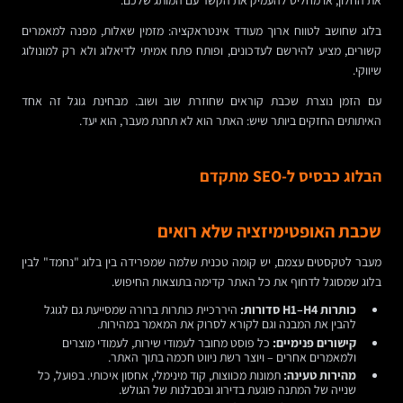
את החלון, או מחליט להעמיק את הקשר עם המותג שלכם.
בלוג שחושב לטווח ארוך מעודד אינטראקציה: מזמין שאלות, מפנה למאמרים
קשורים, מציע להירשם לעדכונים, ופותח פתח אמיתי לדיאלוג ולא רק למונולוג
שיווקי.
עם הזמן נוצרת שכבת קוראים שחוזרת שוב ושוב. מבחינת גוגל זה אחד
האיתותים החזקים ביותר שיש: האתר הוא לא תחנת מעבר, הוא יעד.
הבלוג כבסיס ל-SEO מתקדם
שכבת האופטימיזציה שלא רואים
מעבר לטקסטים עצמם, יש קומה טכנית שלמה שמפרידה בין בלוג "נחמד" לבין
בלוג שמסוגל לדחוף את כל האתר קדימה בתוצאות החיפוש.
כותרות H1–H4 סדורות:
היררכיית כותרות ברורה שמסייעת גם לגוגל
להבין את המבנה וגם לקורא לסרוק את המאמר במהירות.
קישורים פנימיים:
כל פוסט מחובר לעמודי שירות, לעמודי מוצרים
ולמאמרים אחרים – ויוצר רשת ניווט חכמה בתוך האתר.
מהירות טעינה:
תמונות מכווצות, קוד מינימלי, אחסון איכותי. בפועל, כל
שנייה של המתנה פוגעת בדירוג ובסבלנות של הגולש.