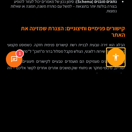
נתונים מובנים (Schema):
סימון נכון של מאמרים יכול לעזור להופיע
בצורה בולטת יותר בתוצאות – למשל עם כותרת משנה, תמונה או שאלות
נפוצות.
קישורים פנימיים וחיצוניים: הצנרת שמזינה את
האתר
הבלוג הוא זירה טבעית לבניית רשת קישורים פנימית חזקה. כשפוסט מקצועי
מפנה לעמוד שירות רלוונטי, הגולש מקבל מסלול ברור מ"תוכן" ל"פתרון".
1
במקביל, תכנים מעמיקים הם מועמדים טבעיים לקישורים חיצוניים. מדריכים
יסודיים, סיכומי מחקר או ניתוחי שוק מושכים אתרים אחרים לקשר אליכם – וזה
דלק איכותי מאוד ל
קידום אתרים אורגני
.
ערך אמיתי או סתם מילוי עמודים?
גוגל, על כל עדכוניו, הולך ומשתפר בזיהוי תוכן רדוד לעומת תוכן שבאמת עוזר.
מאמרים שנכתבו "בשביל מילות מפתח" בלבד, בלי עומק ובלי שימושיות, פשוט
לא מחזיקים מעמד.
תוכן טוב עונה על שאלות אמיתיות, מציג דוגמאות, מסביר את ה"מה" וגם את
ה"למה", ולא מפחד להיכנס לפרטים מקצועיים. אפשר להשתמש בשפה נגישה,