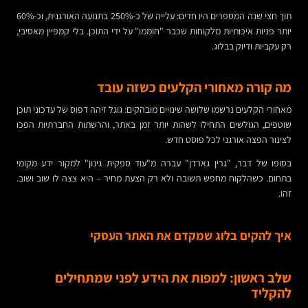
תוך חצי שנה המספרים היו חדים: עלייה של כ-250% בתנועה האורגנית, וכ-60%
יותר פניות איכותיות מלקוחות שכבר "חוממו" על ידי התוכן. בלי קמפיין מאסיבי,
רק עקביות ודיוק בבלוג.
מה קורה מאחורי הקלעים כשזה עובד
מאחורי הקלעים נרשמו שלושה שינויים מובהקים: גוגל זיהה דפוס של עדכוני תוכן
שוטפים, הגולשים התחילו לשהות יותר זמן באתר, והרשתות החברתיות הפכו
לצינור הפצה אורגני לכל פוסט חדש.
בסופו של דבר, "גרין גארדן" עברה מ"עוד ספקית גינון" למקור ידע מקומי
בתחום. כשהלקוח מחפש תשובה ולא רק הצעת מחיר – היא צצה לו שוב ושוב.
זהו.
איך להקים בלוג שמקדם את האתר העסקי
שלב ראשון: למפות את הידע לפני שמתחילים
להקליד