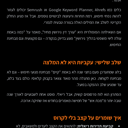
כלים כמו Google Keyword Planner, Ahrefs או Semrush יכולים לעזור
לזהות נפחי חיפוש, רמת תחרות ורעיונות לביטויים נוספים. אבל אז מגיע החלק
הקריטי: לשלב את המילים האלה בצורה טבעית לגמרי.
אם השאילתה הפופולרית היא "עורך דין גירושין מחיר", מאמר על "כמה באמת
עולה ליווי משפטי בהליך גירושין" פוגע בדיוק בנקודה – גם מקצועית וגם מבחינת
החיפוש.
שלב שלישי: עקביות היא לא המלצה
בלוג שמתעדכן פעם בחצי שנה לא באמת "קיים" מבחינת מנועי חיפוש – וגם לא
מבחינת לקוחות. כאן מתגלה מהר מאוד צוואר בקבוק קלאסי: כולם בעד בלוג,
עד שמגיע שלב ההפקה בפועל.
הפתרון הוא לוח פרסומים קשיח, אבל ריאלי. פוסט אחת לשבועיים לאורך שנה
טובה יותר מ"מכת אש" של חמישה מאמרים בחודש ואז שתיקה ארוכה.
איך שומרים על קצב בלי לקרוס
קביעת תדירות ריאלית:
להתאים את הקצב ליעדים ולמשאבים, לא