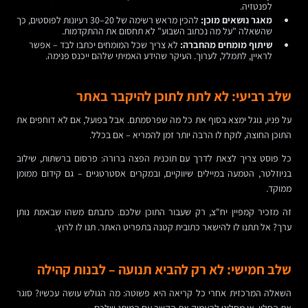
לפנטזיה.
מאגר נושאים מוכן:
להכין מראש רשימה של 20–30 רעיונות לפוסטים, כך
שהשאלה "על מה נכתוב השבוע" לא תחסום את ההתקדמות.
שיתוף מומחים מהחברה:
לא צריך שכל המומחים יכתבו לבד – אפשר
לראיין, לתמלל, לערוך. העיקר שהידע האמיתי שלהם ייכנס פנימה.
שלב רביעי: לא לתת לתוכן להיקבר באתר
על פניו, גוגל ימצא בסוף את כל מה שפרסמתם. אבל בפועל, אם לא דוחפים את
התוכן החוצה, לוקח לו הרבה יותר זמן להמריא – אם בכלל.
כל פוסט צריך לצאת לדרך עם תוכנית הפצה ברורה: פרסום ברשתות, שילוב
בניוזלטר, הטמעה במיילים שיווקיים, ובמקרים אסטרטגיים – גם קידום ממומן
ממוקד.
זה מזכיר קמפיין יח"צ, רק שעבור התוכן שלכם. כתבתם משהו שבאמת נותן
ערך? אל תתנו לו להישאר כתובית קטנה בתפריט האתר. תנו לו לרוץ.
שלב חמישי: לא רק להביא תנועה – לבנות קהילה
השאלה המרכזית אחרי כל קריאה היא פשוטה: מה הגולש עושה עכשיו? סוגר