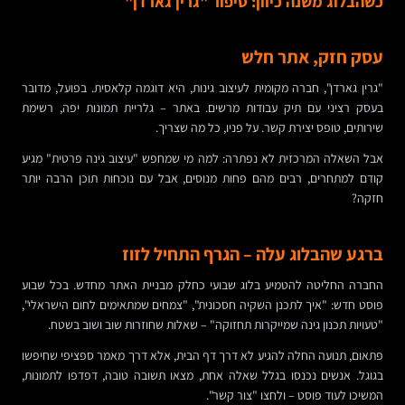
כשהבלוג משנה כיוון: סיפור "גרין גארדן"
עסק חזק, אתר חלש
"גרין גארדן", חברה מקומית לעיצוב גינות, היא דוגמה קלאסית. בפועל, מדובר
בעסק רציני עם תיק עבודות מרשים. באתר – גלריית תמונות יפה, רשימת
שירותים, טופס יצירת קשר. על פניו, כל מה שצריך.
אבל השאלה המרכזית לא נפתרה: למה מי שמחפש "עיצוב גינה פרטית" מגיע
קודם למתחרים, רבים מהם פחות מנוסים, אבל עם נוכחות תוכן הרבה יותר
חזקה?
ברגע שהבלוג עלה – הגרף התחיל לזוז
החברה החליטה להטמיע בלוג שבועי כחלק מבניית האתר מחדש. בכל שבוע
פוסט חדש: "איך לתכנן השקיה חסכונית", "צמחים שמתאימים לחום הישראלי",
"טעויות תכנון גינה שמייקרות תחזוקה" – שאלות שחוזרות שוב ושוב בשטח.
פתאום, תנועה החלה להגיע לא דרך דף הבית, אלא דרך מאמר ספציפי שחיפשו
בגוגל. אנשים נכנסו בגלל שאלה אחת, מצאו תשובה טובה, דפדפו לתמונות,
המשיכו לעוד פוסט – ולחצו "צור קשר".