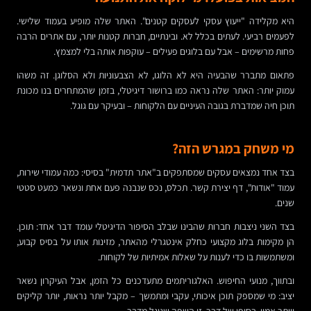
היא מקלידה "ייעוץ עסקי לעסקים קטנים". האתר שלה מופיע בעמוד שלישי.
לפעמים רביעי. לעתים בכלל לא. ובינתיים, חברות קטנות יותר, עם אתרים הרבה
פחות מרשימים – אבל עם בלוגים פעילים – עוקפות אותה בלי למצמץ.
פתאום מתברר שהבעיה היא לא הלוגו, לא הצבעוניות ולא הסלוגן. זה משהו
עמוק יותר: האתר שלה נראה כמו ברושור דיגיטלי, בזמן שהמתחרים בנו מכונת
תוכן חיה שמדברת בגובה העיניים עם הלקוחות – ובעיקר עם גוגל.
מי משחק במגרש הזה?
בצד אחד נמצאים עסקים שמסתפקים ב"אתר תדמית" בסיסי: כמה עמודי שירות,
עמוד "אודות", דף יצירת קשר. תכלס, נכס שנבנה פעם אחת ונשאר כמעט סטטי
שנים.
בצד השני ניצבות חברות שהבינו שבלב הסיפור הדיגיטלי עומד דבר אחד: תוכן.
הן מקימות בלוג מקצועי כחלק אינטגרלי מהאתר, מזינות אותו על בסיס קבוע,
ומשתמשות בו כדי לענות על שאלות אמיתיות של לקוחות.
ובתווך, מנועי החיפוש. האלגוריתמים מתעדכנים כל הזמן, אבל העיקרון נשאר
יציב: מי שמספק תוכן איכותי, עקבי ומתמשך – מקבל יותר נראות, יותר קליקים