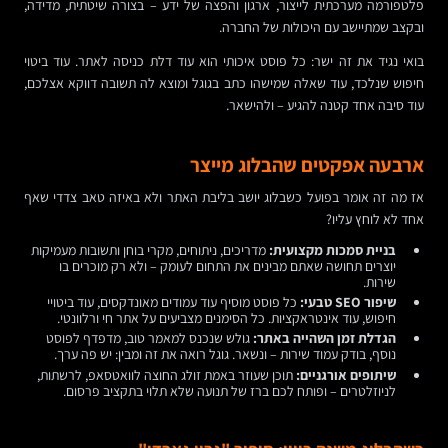
פלטפורמה מערכתית לייצור, ארגון והפצה של ידע – בצורה שיטתית, מדידה,
ובקצב שמתיישב עם היכולות של החברה.
בואי נגיד את זה ישר: כל פוסט איכותי הוא עוד דלת כניסה לאתר. עוד ביטוי
חיפוש שנלכד, עוד שאלה שמישהו כתב בגוגל ומוצא לה תשובה דווקא אצלכם,
עוד סיבה אחד קטנה להגיע – ולהישאר.
ארבעה אפקטים שהבלוג מייצר
אז מה זה אומר בפועל כשבלוג יושב בליבת האתר ולא באיזה טאב צדדי שאף
אחד לא לוחץ עליו?
בניית סמכות מקצועית:
מדריכים, ניתוחים, מקרי בוחן ותשובות מעמיקות
יוצרים תחושה שאתם מבינים את התחום לעומק – ולא רק מוכרים בו
שירות.
שיפור SEO טבעי:
כל פוסט מוסיף עוד עמודים מאונדקסים, עוד ביטויי
חיפוש, עוד אינטראקציות. כל הסימנים מצביעים על אתר חי ורלוונטי.
הגדלת זמן השהייה באתר:
גולש שנכנס למאמר טוב, מדפדף לפוסט
נוסף, בודק עמוד שירות – ונשאר. גוגל רואה את זה ומבין: יש פה ערך.
שיתופים אורגניים:
תוכן שעוזר באמת זולג החוצה לוואטסאפ, לרשתות,
לניוזלטרים – ופותח לכם ברז של תנועה שלא תלוי בתקציב פרסום.