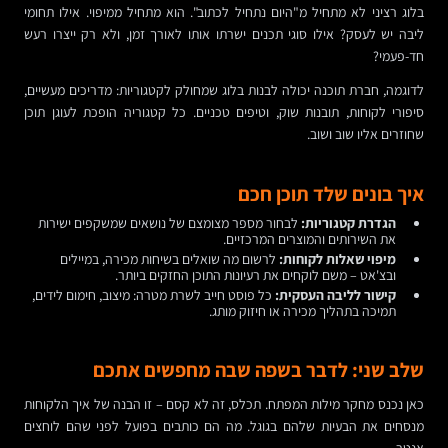
בלוג רציני לא מתחיל מ"היום נתחיל לכתוב". הוא מתחיל ממיפוי. אילו תחומי
ליבה יש לעסק? אילו סוגי תכנים ישרתו אותו לאורך זמן, ולא רק ייצרו רעש
חד-פעמי?
לדוגמה, חברת תוכנה יכולה לבנות בלוג שמחולק לקטגוריות: מדריכים מעשיים,
סיפורי לקוחות, תובנות שוק, וטיפים טכניים. כל קטגוריה הופכת לעוגן תוכן
שחוזרים אליו שוב ושוב.
איך בונים שלד תוכן חכם
הגדרת קטגוריות:
לבחור מספר מצומצם של נושאים שמשקפים ישירות
את השירותים והמוצרים המרכזיים.
מיפוי שאלות לקוחות:
לרשום מה שואלים בשיחות מכירה, במיילים
ובצ'אט – משם לוקחים את רעיונות התוכן החזקים ביותר.
קישור לליבה העסקית:
כל פוסט חייב לשרת מטרה: מיצוב, חימום לידים,
תמיכה בתהליך מכירה או חיזוק מותג.
שלב שני: לדבר בשפה שבה מחפשים אתכם
כאן נכנס מחקר מילות המפתח. תכלס, זה לא קסם – זו הבנה של איך הלקוחות
מנסחים את הבעיות שלהם בגוגל. מה הם כותבים בפועל לפני שהם לוחצים
אנטר.