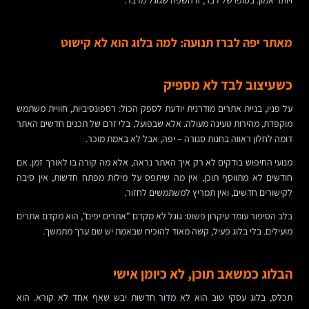
ויותר אמון. בסופו של דבר, זו השפה שגוגל מדבר.
מאתר יפה לברז תנועה: למה בלוג הוא לא קישוט
כשעיצוב לבד לא מספיק
על פניו, בניית אתרים מודרנית יודעת לספק הכול: רספונסיביות, חוויית משתמש
מוקפדת, מהירות טעינה מעולה. אלא שבפועל, בלי זרם של תכנים חדשים האתר
דומה לחלון ראווה בחנות סגורה – יפה, אבל לא באמת מוכר.
מנועי החיפוש בודקים לא רק איך האתר נראה, אלא מה קורה בו לאורך זמן. אם
חודשים לא מתווסף תוכן, אין מה שיתפס על מילות מפתח חדשות, אין סיבה
לקישורים חדשים, ואין תמריץ למשתמשים לחזור.
בלב הסיפור עומד עיקרון פשוט: גוגל לא מקדם "אתרים יפים", הוא מקדם אתרים
מועילים. בלי בלוג פעיל, קשה מאוד להוכיח שבאמת יש שם ערך מתמשך.
הבלוג כמשאב תוכן, לא כיומן אישי
תכלס, בלוג עסקי טוב הוא לא מדור חדשות יבש שאף אחד לא קורא. הוא