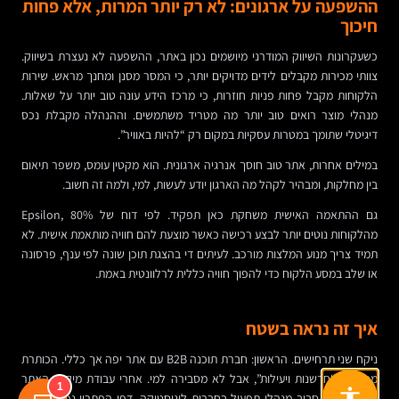
ההשפעה על ארגונים: לא רק יותר המרות, אלא פחות
חיכוך
כשעקרונות השיווק המודרני מיושמים נכון באתר, ההשפעה לא נעצרת בשיווק.
צוותי מכירות מקבלים לידים מדויקים יותר, כי המסר מסנן ומחנך מראש. שירות
הלקוחות מקבל פחות פניות חוזרות, כי מרכז הידע עונה טוב יותר על שאלות.
מנהלי מוצר רואים טוב יותר מה מטריד משתמשים. וההנהלה מקבלת נכס
דיגיטלי שתומך במטרות עסקיות במקום רק “להיות באוויר”.
במילים אחרות, אתר טוב חוסך אנרגיה ארגונית. הוא מקטין עומס, משפר תיאום
בין מחלקות, ומבהיר לקהל מה הארגון יודע לעשות, למי, ולמה זה חשוב.
גם ההתאמה האישית משחקת כאן תפקיד. לפי דוח של Epsilon, 80%
מהלקוחות נוטים יותר לבצע רכישה כאשר מוצעת להם חוויה מותאמת אישית. לא
תמיד צריך מנוע המלצות מורכב. לעיתים די בהצגת תוכן שונה לפי ענף, פרסונה
או שלב במסע הלקוח כדי להפוך חוויה כללית לרלוונטית באמת.
איך זה נראה בשטח
ניקח שני תרחישים. הראשון: חברת תוכנה B2B עם אתר יפה אך כללי. הכותרת
מבטיחה “חדשנות ויעילות”, אבל לא מסבירה למי. אחרי עבודת מיקוד, האתר
1
נבנה מחדש סביב מנהלי תפעול בחברות לוגיסטיקה. דפי הפתרון נכתבים לפי