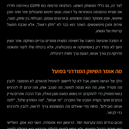
לצד זה, גם כללי המשחק השתנו. רגולציות פרטיות כמו GDPR באירופה חידדו
את סוגיית ההסכמה והאחריות על דאטה. מנועי חיפוש מתגמלים יותר ויותר תוכן
שימושי, אמין וממוקד כוונת משתמש. ובארגונים עצמם, הגבולות בין שיווק, מוצר,
שירות ותוכן מיטשטשים: האתר הוא כבר לא “חלון ראווה”, אלא שכבת תפעול
קריטית של המותג.
זו הסיבה שהגישה הישנה של חשיפה המונית ומסרים גנריים נשחקת. אתר מצוין
היום לא נמדד רק באסתטיקה או בטכנולוגיה, אלא ביכולת שלו ליצור התאמה
מדויקת בין צורך אנושי, הצעת ערך וחוויה דיגיטלית.
מה אומר השיווק המודרני בפועל
הלב של הגישה פשוט, אבל לא קל ליישום: להתחיל מהאדם, לא מהמוצר. להבין
מה מטריד אותו, מה הוא מנסה לפתור, מה מעכב אותו, ומה יגרום לו להרגיש
בטוח מספיק כדי להתקדם. זה נשמע כמעט מובן מאליו, אבל הרבה אתרים עדיין
נכתבים מתוך נקודת המבט של החברה: “מי אנחנו”, “מה הפתרון שלנו”, “למה
אנחנו מובילים”. פחות מדי שואלים מה המשתמש צריך לראות, להבין ולהרגיש
כדי לבחור.
מכאן נגזרים כמה עקרונות יסוד. הראשון הוא אמפתיה. השני הוא אמון. השלישי
הוא מיקוד בקהל ספציפי, ולא ניסיון לפנות לכולם. והרביעי הוא היכולת לספר