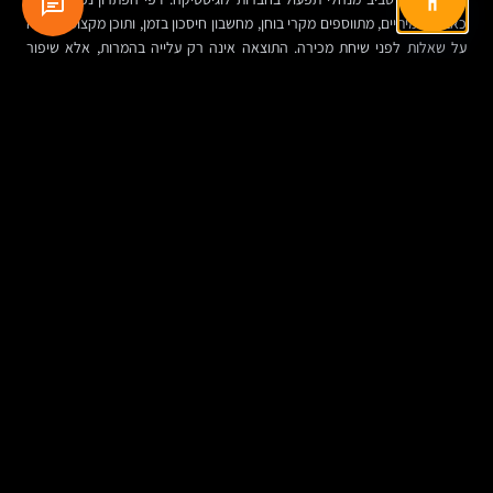
כאבים אמיתיים, מתווספים מקרי בוחן, מחשבון חיסכון בזמן, ותוכן מקצועי שעונה
על שאלות לפני שיחת מכירה. התוצאה אינה רק עלייה בהמרות, אלא שיפור
באיכות הפניות.
התרחיש השני: ארגון גדול עם פורטל ידע פנימי. החיפוש קיים, אבל העובדים
מתקשים למצוא נהלים, טפסים ומידע עדכני. במקום “לארגן מחדש את התוכן”
באופן כללי, הצוות בונה חוויות לפי תרחישי שימוש: קליטת עובד חדש, פתיחת
ספק, בקשת רכש, טיפול באירוע שירות. פתאום הפורטל לא רק מסודר יותר,
אלא שימושי באמת. זה אותו עיקרון שיווקי: להבין אדם, הקשר ומשימה.
סיכום: מה עקרונות השיווק המודרני דורשים מהאתר
הארגוני
עיקרון
מה זה אומר
איך זה מתבטא
ההשפעה
באתר
הארגונית
מיקוד
לא פונים לכולם,
שפה מדויקת, מסרים
לידים איכותיים
בקהל
אלא לקבוצה
מותאמים, ניווט לפי
יותר ופחות בלבול
יעד
ברורה עם צרכים
תרחישי שימוש
דומים