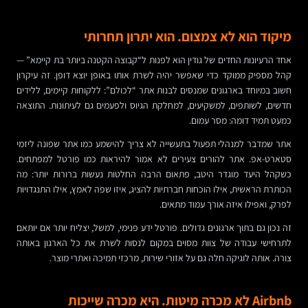
מיקוד הוא לא צמצום. הוא יתרון תחרותי
אחד הרעיונות החדים של גודין הוא לפנות ל“קבוצה הקטנה ביותר בת קיימא” —
קהל מספיק ממוקד כדי שאפשר יהיה לשרת אותו באופן יוצא דופן. זה עיקרון
חשוב במיוחד בארגונים שמנסים לבנות אתר “לכולם”: ללקוחות קיימים, ללידים
חדשים, לשותפים, למשקיעים, למחלקת הגיוס ולפעמים גם לעיתונות. התוצאה
כמעט תמיד דומה: מסר עמום.
אתר שמדבר למנהלי תפעול בתעשייה לא צריך להישמע כמו אתר שפונה ליזמי
סטארט-אפ. אתר להורים צעירים לא אמור להיראות כמו פורטל למפתחים.
כשקהל היעד מוגדר היטב, פתאום הרבה החלטות נעשות ברורות יותר: מה
הכותרת הראשית, אילו הוכחות חברתיות להציג, איזו שפה לאמץ, אילו התנגדויות
לפרק, ואפילו איזה אורך עמוד מתאים.
זה נכון גם בתוך ארגונים גדולים. פורטל ידע פנימי, למשל, יצליח יותר אם יותאם
לתרחישי עבודה של צוות מסוים במקום לנסות לשרת את כל הארגון באותה
צורה. אותה לוגיקה חלה גם על אזורי שירות, מרכזי תמיכה ואתרי מוצר.
Airbnb לא מכרה מיטות. היא מכרה שייכות