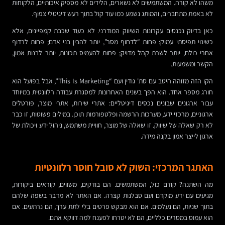
משהו לא קורה. המשתמשים לא נשארים, הלידים לא מספיק איכותיים, הלקוחות
לא באמת מתחברים, והמותג נשמע כמו עוד קול בתוך רעש דיגיטלי צפוף.
כאן בדיוק נכנסים עקרונות השיווק המודרני. לא כעוד שכבת קמפיינים, אלא
כשינוי תפיסתי עמוק: פחות “לדחוף מסר”, יותר להבין בני אדם; פחות לרדוף
אחרי כולם, יותר לשרת קהל מדויק; פחות להעמיס תכונות, יותר לבנות אמון,
הקשר ומשמעות.
הקו הזה מזוהה היטב עם סת' גודין ועם “This Is Marketing”, אבל בפועל הוא
חורג מספר אחד. הוא הפך בשנים האחרונות למסגרת עבודה רלוונטית במיוחד
עבור ארגונים שבונים נכסים דיגיטליים: אתרי שירות, אתרי מוצר, פורטלים
ארגוניים, מרכזי ידע, מערכות הרשמה ופלטפורמות תוכן. במילים פשוטות, זו כבר
לא רק שאלה של שיווק. זו שאלה של מוצר, חוויית משתמש, ניהול ידע ויכולת של
ארגון לייצר אמון בקנה מידה.
האתגר המרכזי: השוק לא סובל חוסר רלוונטיות
מה השתנה? קודם כול, המשתמשים. הם בודקים, משווים, קוראים ביקורות,
מגיעים עם ידע מוקדם ועם סבלנות קצרה. אם האתר לא מדבר בשפה שלהם
בתוך שניות, הם נעלמים. אם הוא מבקש פרטים בלי לתת ערך, הם נרתעים. אם
הוא עמוס במסרים כלליים, הם לא יטרחו לפענח למה דווקא אתם.