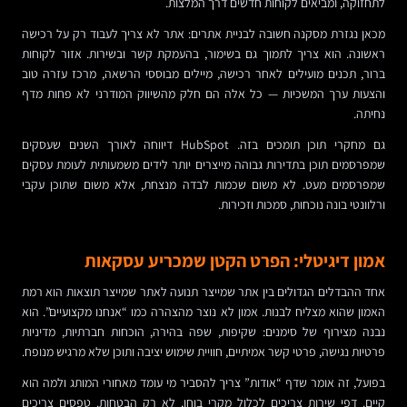
לתחזוקה, ומביאים לקוחות חדשים דרך המלצות.
מכאן נגזרת מסקנה חשובה לבניית אתרים: אתר לא צריך לעבוד רק על רכישה
ראשונה. הוא צריך לתמוך גם בשימור, בהעמקת קשר ובשירות. אזור לקוחות
ברור, תכנים מועילים לאחר רכישה, מיילים מבוססי הרשאה, מרכז עזרה טוב
והצעות ערך המשכיות — כל אלה הם חלק מהשיווק המודרני לא פחות מדף
נחיתה.
גם מחקרי תוכן תומכים בזה. HubSpot דיווחה לאורך השנים שעסקים
שמפרסמים תוכן בתדירות גבוהה מייצרים יותר לידים משמעותית לעומת עסקים
שמפרסמים מעט. לא משום שכמות לבדה מנצחת, אלא משום שתוכן עקבי
ורלוונטי בונה נוכחות, סמכות וזכירות.
אמון דיגיטלי: הפרט הקטן שמכריע עסקאות
אחד ההבדלים הגדולים בין אתר שמייצר תנועה לאתר שמייצר תוצאות הוא רמת
האמון שהוא מצליח לבנות. אמון לא נוצר מהצהרה כמו “אנחנו מקצועיים”. הוא
נבנה מצירוף של סימנים: שקיפות, שפה בהירה, הוכחות חברתיות, מדיניות
פרטיות נגישה, פרטי קשר אמיתיים, חוויית שימוש יציבה ותוכן שלא מרגיש מנופח.
בפועל, זה אומר שדף “אודות” צריך להסביר מי עומד מאחורי המותג ולמה הוא
קיים. דפי שירות צריכים לכלול מקרי בוחן, לא רק הבטחות. טפסים צריכים