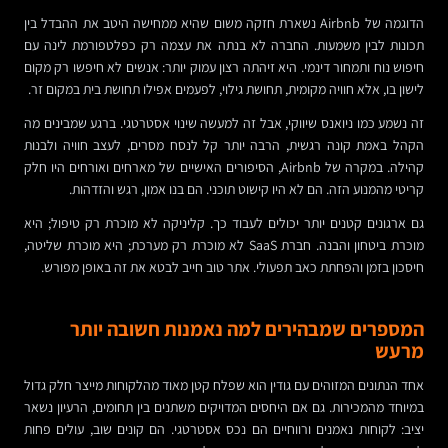
הדוגמה של Airbnb נשארת חזקה משום שהיא ממחישה היטב את ההבדל בין
תכונות לבין משמעות. החברה לא בנתה את עצמה רק כפלטפורמת לינה עם
חיפוש נוח ותמחור דינמי. היא זיהתה רצון עמוק יותר: אנשים לא חיפשו רק מקום
לישון בו, אלא חוויה מקומית, תחושת גילוי, לפעמים אפילו תחושת בית במקום זר.
זה נשמע כמו ניואנס שיווקי, אבל זה למעשה שינוי אסטרטגי. ברגע שמבינים מה
הקהל באמת קונה רגשית, הרבה יותר קל לנסח מסרים, לעצב חוויה ולבנות
קהילה. במקרה של Airbnb, הסיפורים האישיים של מארחים ואורחים היו חלק
קריטי מהמנוע הזה. הם לא היו קישוט תוכני. הם בנו אמון, רגש והזדהות.
גם ארגונים קטנים יותר יכולים לעבוד כך. קליניקה לא מוכרת רק טיפול; היא
מוכרת ביטחון והבנה. חברת SaaS לא מוכרת רק מערכת; היא מוכרת שליטה,
חיסכון בזמן והפחתת כאב תפעולי. אתר טוב חייב לבטא את זה באופן מפורש.
המספרים שמבהירים למה נאמנות חשובה יותר
מרעש
אחד הנתונים המזוהים עם גודין הוא שפלח קטן מאוד מהלקוחות מייצר חלק גדול
במיוחד מהמכירות. גם אם היחסים המדויקים משתנים בין תחומים, הרעיון נשאר
יציב: לקוחות נאמנים ורווחיים הם נכס אסטרטגי. הם קונים שוב, עולים פחות