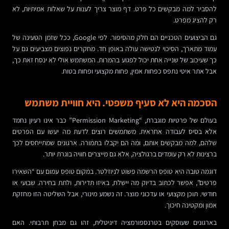
להסביר למה מבקשים כל פרט. דף מוצר צריך לענות על שאלות אמיתיות, לא
רק להציג מפרט.
גם הביצועים הטכניים הם חלק מהסיפור. לפי Google, ככל שזמן הטעינה של
עמוד מתארך, הסיכוי לנטישה עולה באופן חד. מחקרים נפוצים מצביעים גם על
כך שעיכוב של שנייה אחת יכול לפגוע בהמרות. המשתמש אולי לא ינסח זאת כך,
אבל אתר איטי נתפס כפחות אמין, פחות מקצועי ופחות בטוח.
הסכמה היא לא סעיף משפטי. היא חוויית משתמש
בעולם של פרטיות מוגברת, “Permission Marketing” כבר אינו רעיון נחמד
אלא בסיס לעבודה אחראית. משתמשים רוצים לדעת מה יעשו עם הפרטים
שלהם, למה מבקשים אותם, ומה הם יקבלו בתמורה. ארגונים שמתייחסים לכך
ברצינות לא רק עומדים ברגולציה, אלא גם מייצרים חוויה בוגרת יותר.
דוגמה טובה היא טופס הרשמה פשוט לניוזלטר. במקום טופס עמום עם “השאירו
פרטים”, אפשר לכתוב בדיוק מה יישלח, באיזו תדירות, ולתת בחירה. שבועי או
חודשי. תוכן מקצועי או עדכוני מוצר. זה נשמע מינורי, אבל השליטה הזו מחזקת
אמון ומקטינה חיכוך.
בארגונים שעוסקים בטרנספורמציה דיגיטלית, זהו גם מבחן תרבותי. האם