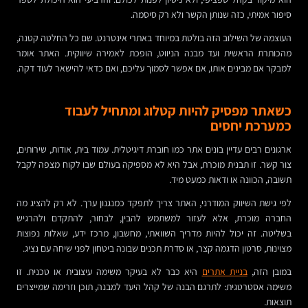
סיפור אמיתי, כזה שנותן הקשר ולא רק סיסמה.
העוצמה של השילוב הזה בולטת במיוחד באתרי אינטרנט. שם כל החלטה קטנה,
מהכותרת הראשית ועד מבנה הניווט, הופכת לאמירה שיווקית. האתר אומר
למבקר אם מבינים אותו, אם אפשר לסמוך עליכם, ואם כדאי להישאר לעוד דקה.
כשאתר מפסיק להיות קטלוג ומתחיל לעבוד
כמערכת יחסים
ארגונים רבים עדיין בונים אתר כמו חוברת דיגיטלית. עמוד בית, אודות, שירותים,
צור קשר. זו תבנית מוכרת, אבל היא לא מספיקה בעולם שבו לקוח מצפה לקבל
תשובה, הכוונה או ודאות כמעט מיד.
לפי גישת השיווק המודרני, האתר צריך לתפקד כמנגנון ערך. לא רק להציג מה
החברה מוכרת, אלא לעזור למשתמש להבין, לבחור, להתקדם ולהרגיש
בשליטה. זה יכול להיות מדריך השוואתי, מחשבון, מרכז ידע, שאלות נפוצות
מצוינות, סרטון הדגמה קצר, או סדרת תכנים שבונה ביטחון לפני שיחה עם נציג.
במובן הזה,
בניית אתרים
היא כבר לא בעיקר משימה עיצובית או טכנית. זו
משימה אסטרטגית: לתרגם הבנה של קהל היעד למבנה, תוכן וזרימה שמייצרים
תוצאות.