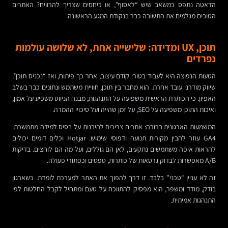
הדאטה נתפס כמשאב שיש “לאסוף”, או כיחסים שצריך להרוויח? האתרים
הטובים מגלמים את התשובה כבר בנקודת המגע הראשונה.
תוכן, UX ומדידה: שלישייה אחת, לא שלושה עולמות
נפרדים
הטעות הנפוצה היא לעבוד בטור: קודם עיצוב, אחר כך פיתוח, ואז “נכניס תוכן”.
שיווק מודרני עובד אחרת. הוא מחבר בין תוכן, חוויית משתמש ונתונים כבר בשלב
האפיון. כי הכותרת הראשית משפיעה על התנהגות; מבנה הניווט משפיע על אמון;
ואיכות התוכן משפיעה על SEO, על זמן שהייה ועל סיכויי ההמרה.
המשמעות הארגונית ברורה: אתרים צריכים להיבנות על בסיס למידה מתמשכת.
GA4 עוזר להבין מקורות תנועה ודפוסי שימוש. Hotjar וכלים דומים יכולים
להראות איפה משתמשים נתקעים, לאן הם גוללים, ועל מה הם לוחצים. בדיקות
A/B מאפשרות לבדוק גרסאות של כותרות, טפסים וכפתורי פעולה.
זה לא עניין “טכני” בלבד. זו דרך להפוך את האתר למערכת לומדת. כשארגון
בודק, מודד ומשפר, הוא מפסיק להתווכח על טעם ומתחיל לקבל החלטות לפי
התנהגות אמיתית.