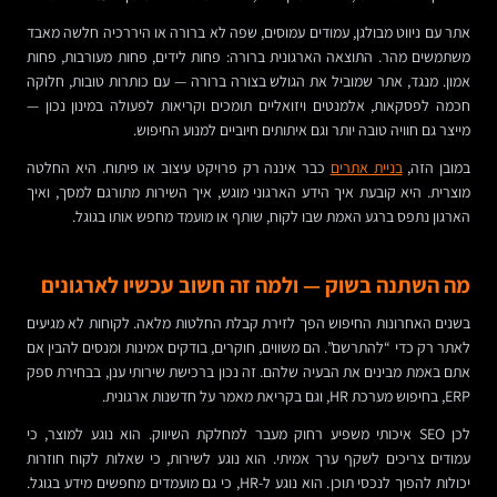
אתר עם ניווט מבולגן, עמודים עמוסים, שפה לא ברורה או היררכיה חלשה מאבד
משתמשים מהר. התוצאה הארגונית ברורה: פחות לידים, פחות מעורבות, פחות
אמון. מנגד, אתר שמוביל את הגולש בצורה ברורה — עם כותרות טובות, חלוקה
חכמה לפסקאות, אלמנטים ויזואליים תומכים וקריאות לפעולה במינון נכון —
מייצר גם חוויה טובה יותר וגם איתותים חיוביים למנוע החיפוש.
במובן הזה,
בניית אתרים
כבר איננה רק פרויקט עיצוב או פיתוח. היא החלטה
מוצרית. היא קובעת איך הידע הארגוני מוגש, איך השירות מתורגם למסך, ואיך
הארגון נתפס ברגע האמת שבו לקוח, שותף או מועמד מחפש אותו בגוגל.
מה השתנה בשוק — ולמה זה חשוב עכשיו לארגונים
בשנים האחרונות החיפוש הפך לזירת קבלת החלטות מלאה. לקוחות לא מגיעים
לאתר רק כדי “להתרשם”. הם משווים, חוקרים, בודקים אמינות ומנסים להבין אם
אתם באמת מבינים את הבעיה שלהם. זה נכון ברכישת שירותי ענן, בבחירת ספק
ERP, בחיפוש מערכת HR, וגם בקריאת מאמר על חדשנות ארגונית.
לכן SEO איכותי משפיע רחוק מעבר למחלקת השיווק. הוא נוגע למוצר, כי
עמודים צריכים לשקף ערך אמיתי. הוא נוגע לשירות, כי שאלות לקוח חוזרות
יכולות להפוך לנכסי תוכן. הוא נוגע ל-HR, כי גם מועמדים מחפשים מידע בגוגל.