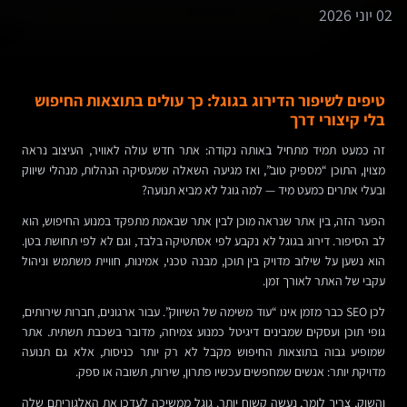
02 יוני 2026
טיפים לשיפור הדירוג בגוגל: כך עולים בתוצאות החיפוש
בלי קיצורי דרך
זה כמעט תמיד מתחיל באותה נקודה: אתר חדש עולה לאוויר, העיצוב נראה
מצוין, התוכן “מספיק טוב”, ואז מגיעה השאלה שמעסיקה הנהלות, מנהלי שיווק
ובעלי אתרים כמעט מיד — למה גוגל לא מביא תנועה?
הפער הזה, בין אתר שנראה מוכן לבין אתר שבאמת מתפקד במנוע החיפוש, הוא
לב הסיפור. דירוג בגוגל לא נקבע לפי אסתטיקה בלבד, וגם לא לפי תחושת בטן.
הוא נשען על שילוב מדויק בין תוכן, מבנה טכני, אמינות, חוויית משתמש וניהול
עקבי של האתר לאורך זמן.
לכן SEO כבר מזמן אינו “עוד משימה של השיווק”. עבור ארגונים, חברות שירותים,
גופי תוכן ועסקים שמבינים דיגיטל כמנוע צמיחה, מדובר בשכבת תשתית. אתר
שמופיע גבוה בתוצאות החיפוש מקבל לא רק יותר כניסות, אלא גם תנועה
מדויקת יותר: אנשים שמחפשים עכשיו פתרון, שירות, תשובה או ספק.
והשוק, צריך לומר, נעשה קשוח יותר. גוגל ממשיכה לעדכן את האלגוריתם שלה