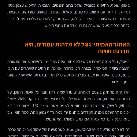
באופן שוטף, החיפוש במובייל שולט ברוב הענפים, ותוצאות החיפוש עצמן נעשו
תחרותיות יותר עם מפות, סרטונים, שאלות נפוצות, קטעים מודגשים ותוצאות
עשירות. המשמעות ברורה: כדי לבלוט, לא מספיק “להכניס מילות מפתח”. צריך
לבנות נכס דיגיטלי שמשרת גם בני אדם וגם מנועי חיפוש.
האתגר האמיתי: גוגל לא מדרגת עמודים, היא
מדרגת חוויות
בפועל, גוגל מנסה לענות על שאלה אחת: איזה עמוד ייתן למשתמש את התשובה
הטובה ביותר, הכי מהר, בצורה הכי ברורה ואמינה. זו הסיבה שאתרים עם תוכן
בינוני, טעינה איטית או מבנה מבלבל מתקשים להתקדם, גם אם השקיעו לא מעט
כסף בפיתוח.
הקו הזה מתחזק בשנים האחרונות. גוגל שמה דגש גובר על איכות התוכן, על
מומחיות ואמינות, על התאמה למובייל ועל ביצועי עמוד. פרויקט Core Web
Vitals, למשל, הפך מדד טכני-חווייתי לשפה שגופי מוצר, UX ופיתוח כבר לא
יכולים להתעלם ממנה. המדדים בוחנים עד כמה הדף נטען מהר, כמה הוא יציב
בזמן טעינה ועד כמה מהר הוא מגיב לפעולת המשתמש.
זה לא פרט שולי. לפי Google/SOASTA, כשהטעינה של עמוד מובייל מתארכת
משנייה אחת לשלוש שניות, ההסתברות לנטישה עולה משמעותית. במילים