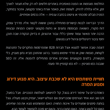
החלפות מוגזמות או הפצה מאסיבית באתרים חלשים לא רק שלא תעזור לאורך
זמן, אלא עלולה להזיק. לעומת זאת, מאמר אורח באתר מקצועי, אזכור במחקר,
הפניה מבלוג סמכותי או ציטוט בכתבה ענפית — אלה נכסים אמיתיים.
הדרך הבריאה לבנות קישורים מתחילה בתוכן ששווה לקשר אליו. מדריך עומק,
דוח מקורי, השוואה מבוססת נתונים או ניתוח מקצועי ימשכו הפניות טבעיות
הרבה יותר מאשר עמוד שיווקי כללי. עבור ארגונים, זו בדיוק הנקודה שבה תוכן,
יחסי ציבור דיגיטליים וניהול ידע נפגשים.
דוגמה טובה אפשר למצוא אצל חברות B2B שמפרסמות מחקרים על התנהגות
לקוחות, מגמות שוק או מדדי שימוש במוצר. ברגע שהתוכן מביא נתון מעניין, כלי
תקשורת, בלוגים מקצועיים ואתרים אחרים מתחילים להפנות אליו. זה SEO
שנבנה כמו מוניטין — לא כמו קמפיין חד-פעמי.
חוויית משתמש היא לא שכבת עיצוב. היא מנוע דירוג
ומנוע המרה
כשמדברים על שיפור דירוג בגוגל, קל להישאב לעולמות הטכניים. אבל בפועל,
UX טוב הוא אחד הגורמים שמכריעים אם הגולש יישאר, יעמיק ויבצע פעולה. גוגל
בוחנת סימנים שמעידים על איכות החוויה: האם המשתמש מצא את מה שחיפש,
האם קל לנווט באתר, האם התוכן ברור, והאם יש סיבה להמשיך לעמוד הבא.