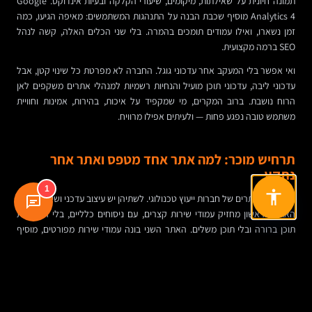
תמונה חיונית על שאילתות, מיקומים, שיעורי הקלקה ובעיות אינדוקס. Google
Analytics 4 מוסיף שכבת הבנה על התנהגות המשתמשים: מאיפה הגיעו, כמה
זמן נשארו, ואילו עמודים תומכים בהמרה. בלי שני הכלים האלה, קשה לנהל
SEO ברמה מקצועית.
ואי אפשר בלי המעקב אחר עדכוני גוגל. החברה לא מפרטת כל שינוי קטן, אבל
עדכוני ליבה, עדכוני תוכן מועיל והנחיות רשמיות למנהלי אתרים משקפים לאן
הרוח נושבת. ברוב המקרים, מי שמקפיד על איכות, בהירות, אמינות וחוויית
משתמש טובה נפגע פחות — ולעיתים אפילו מרוויח.
תרחיש מוכר: למה אתר אחד מטפס ואתר אחר
נתקע
1
דמיינו שני אתרים של חברות ייעוץ טכנולוגי. לשתיהן יש עיצוב עדכני ושירות דומה.
האתר הראשון מחזיק עמודי שירות קצרים, עם ניסוחים כלליים, בלי היררכיית
תוכן ברורה ובלי תוכן משלים. האתר השני בונה עמודי שירות מפורטים, מוסיף
מדריכים לפי שאלות של לקוחות, משפר מהירות טעינה, מחבר בין עמודים
רלוונטיים ומפרסם תובנות מקצועיות בבלוג.
אחרי כמה חודשים, האתר השני מתחיל לאסוף הופעות על ביטויים ארוכים, זוכה
ליותר הקלקות, מקבל כמה קישורים טבעיים ומתחיל לבסס סמכות נושאית.