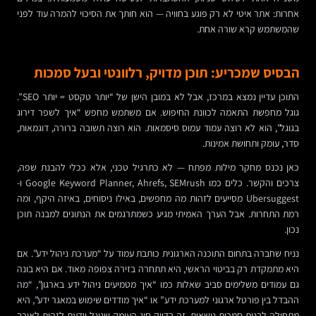
אחרות: אתר איטי לא רק פוגע בחוויה — הוא חותך את הסיכוי להמרה עוד לפני
שהמשתמש קרא שורה אחת.
הבסיס שמכריע: תוכן מדויק, רלוונטי ובעל סמכות
התוכן עדיין נמצא במרכז, אבל לא במובן הישן של “יותר טקסט = יותר SEO”.
גוגל מחפשת התאמה לכוונת החיפוש. אם משתמש מחפש “איך לשפר דירוג
בגוגל”, הוא לא רוצה עמוד עמוס סיסמאות. הוא רוצה תשובה ברורה, דוגמאות,
סדר, עומק ותחושת אמינות.
כאן נכנס מחקר מילות מפתח — לא כתרגיל טכני, אלא ככלי להבנת שפה,
צרכים והקשר. כלים כמו Google Keyword Planner, Ahrefs, SEMrush ו-
Ubersuggest מסייעים לזהות מה מחפשים, באילו ניסוחים, באיזה היקף, ומה
רמת התחרות. אבל הערך האמיתי מגיע כשמתרגמים את הנתונים למבנה תוכן
נכון.
נניח שחברה בתחום התוכנה הארגונית כותבת עמוד על “מערכת ניהול ידע”. אם
היא מתמקדת רק בביטוי הראשי, היא תתחרה בזירה צפופה מאוד. אם היא בונה
גם עמודים משלימים סביב שאלות כמו “איך מטמיעים ניהול ידע בארגון”, “מה
ההבדל בין פורטל ארגוני למערכת ידע” או “איך מודדים שימוש במאגר ידע”, היא
מתחילה לבנות סמכות נושאית. זה בדיוק סוג העומק שגוגל יודעת לזהות לאורך