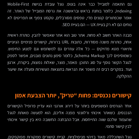
גם התאמה למובייל כבר אינה בונוס. גוגל עובדת בגישת Mobile-First
Indexing, כלומר בוחנת בראש ובראשונה את גרסת המובייל של האתר. זה
אומר שכפתורים קטנים מדי, טפסים מסורבלים, טקסט צפוף או תפריטים לא
נוחים הם לא רק בעיית UX — הם בעיית SEO.
מבנה האתר חשוב לא פחות. אתר טוב הוא אתר שאפשר להבין. כותרת ראשית
אחת, כותרות משנה מסודרות, כתובות URL ברורות, קישורים פנימיים הגיוניים
ותיאורי מטא מדויקים — כל אלה עוזרים גם למשתמש וגם למנוע החיפוש.
כשמוסיפים לכך Schema Markup, כלומר סימון נתונים מובנים, אפשר לספק
לגוגל הקשר נוסף על סוג התוכן: מאמר, מוצר, שאלות נפוצות, ביקורת, ארגון
ועוד. במקרים רבים זה משפר את הנראות בתוצאות העשירות ומעלה את שיעור
ההקלקה.
קישורים נכנסים: פחות “טריק”, יותר הצבעת אמון
אחד הגורמים המשפיעים ביותר על דירוג אורגני הוא עדיין פרופיל הקישורים
הנכנסים. כשאתר איכותי ורלוונטי מפנה אליכם, הוא למעשה מאותת לגוגל
שהעמוד שלכם שווה התייחסות. אבל ההבחנה החשובה היא בין קישור איכותי
לבין קישור סתמי.
גוגל השתכללה מאוד בזיהוי מניפולציות. קניית קישורים ממקורות מפוקפקים,