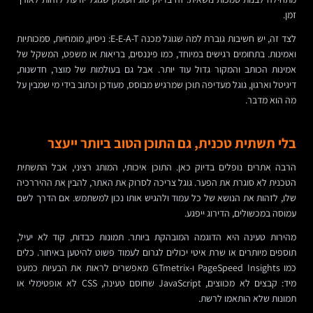
זמן.
לצד זה, יש חשיבות גוברת למה שגוגל מכנה E-E-A-T: ניסיון, מומחיות, סמכותיות
ואמינות. בתחומים רגישים במיוחד, כמו פיננסים, בריאות או משפט, המשקל של
אמינות הכותב והמקור גדול עוד יותר. אבל גם בעולמות של מוצר, חדשנות,
דיגיטל וארגון, גוגל מעדיפה תוכן שמרגיש מבוסס, מעודכן וכתוב בידי מי שמבין על
מה הוא מדבר.
בלי תשתית טכנית, גם התוכן הטוב ביותר ייעצר
הרבה אתרים נופלים בדיוק כאן. התוכן איכותי, המותג רציני, אבל התשתית
הטכנית לא סוגרת את הפער. גוגל צריכה לסרוק את האתר, להבין את ההיררכיה
שלו, לזהות את הנושא של כל עמוד ולהגיש אותו נכון למשתמש. אם הדרך לשם
עמוסה במכשולים, הדירוג ייפגע.
מהירות טעינה היא הדוגמה המובהקת ביותר. תמונות כבדות, קוד לא יעיל,
תוספים מיותרים או שרת איטי יכולים לגרום לעמוד פשוט להיטען באיחור. כלים
כמו PageSpeed Insights ו-GTmetrix מאפשרים לראות את הבעיות כמעט
מיד: קבצים לא מכווצים, JavaScript שחוסם טעינה, CSS לא אופטימלי או
תמונות שלא הותאמו לרשת.